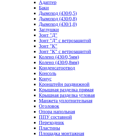
Адаптер
Баки
Дымоход (430/0,5)
Дымоход (430/0,8)
Дымоход (430/1,0)
Заглушки
Зонт "Д"
Зонт "Д" с ветрозащитой
Зонт "К"
Зонт "К" с ветрозащитой
Колено (430/0,5мм)
Колено (430/0,8мм)
Конденсатоотвод
Консоль
Конус
Кронштейн раздвижной
Крышная разделка прямая
Крышная разделка угловая
Манжета уплотнительная
Оголовок
Опора напольная
ППУ составной
Переходник
Пластины
Площадка монтажная