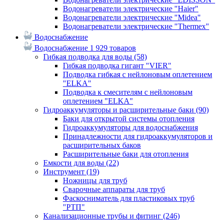
Водонагреватели электрические "Haier"
Водонагреватели электрические "Midea"
Водонагреватели электрические "Thermex"
Водоснабжение
Водоснабжение
1 929 товаров
Гибкая подводка для воды
(58)
Гибкая подводка гигант "VIER"
Подводка гибкая с нейлоновым оплетением
"ELKA"
Подводка к смесителям с нейлоновым
оплетением "ELKA"
Гидроаккумуляторы и расширительные баки
(90)
Баки для открытой системы отопления
Гидроаккумуляторы для водоснабжения
Принадлежности для гидроаккумуляторов и
расширительных баков
Расширительные баки для отопления
Емкости для воды
(22)
Инструмент
(19)
Ножницы для труб
Сварочные аппараты для труб
Фаскосниматель для пластиковых труб
"РТП"
Канализационные трубы и фитинг
(246)