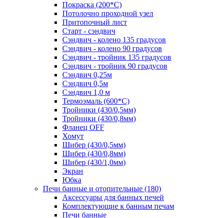
Покраска (200*С)
Потолочно проходной узел
Притопочный лист
Старт - сэндвич
Сэндвич - колено 135 градусов
Сэндвич - колено 90 градусов
Сэндвич - тройник 135 градусов
Сэндвич - тройник 90 градусов
Сэндвич 0,25м
Сэндвич 0,5м
Сэндвич 1,0 м
Термоэмаль (600*С)
Тройники (430/0,5мм)
Тройники (430/0,8мм)
Фланец OFF
Хомут
Шибер (430/0,5мм)
Шибер (430/0,8мм)
Шибер (430/1,0мм)
Экран
Юбка
Печи банные и отопительные
(180)
Аксессуары для банных печей
Комплектующие к банным печам
Печи банные