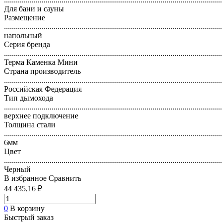
Для бани и сауны
Размещение
..............................................................................................................
напольный
Серия бренда
..............................................................................................................
Терма Каменка Мини
Страна производитель
..............................................................................................................
Российская Федерация
Тип дымохода
..............................................................................................................
верхнее подключение
Толщина стали
..............................................................................................................
6мм
Цвет
..............................................................................................................
Черный
В избранное
Сравнить
44 435,16 ₽
0
В корзину
Быстрый заказ