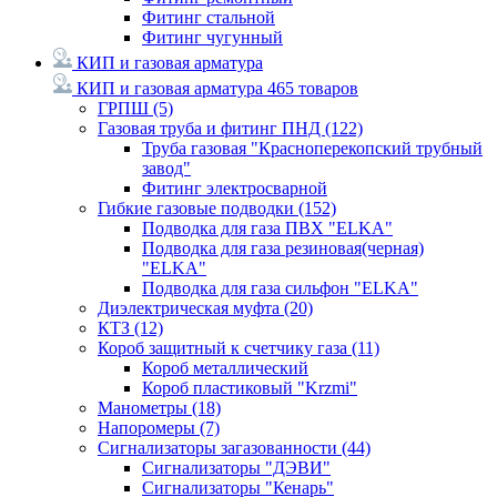
Фитинг стальной
Фитинг чугунный
КИП и газовая арматура
КИП и газовая арматура
465 товаров
ГРПШ
(5)
Газовая труба и фитинг ПНД
(122)
Труба газовая "Красноперекопский трубный
завод"
Фитинг электросварной
Гибкие газовые подводки
(152)
Подводка для газа ПВХ "ELKA"
Подводка для газа резиновая(черная)
"ELKA"
Подводка для газа сильфон "ELKA"
Диэлектрическая муфта
(20)
КТЗ
(12)
Короб защитный к счетчику газа
(11)
Короб металлический
Короб пластиковый "Krzmi"
Манометры
(18)
Напоромеры
(7)
Сигнализаторы загазованности
(44)
Сигнализаторы "ДЭВИ"
Сигнализаторы "Кенарь"