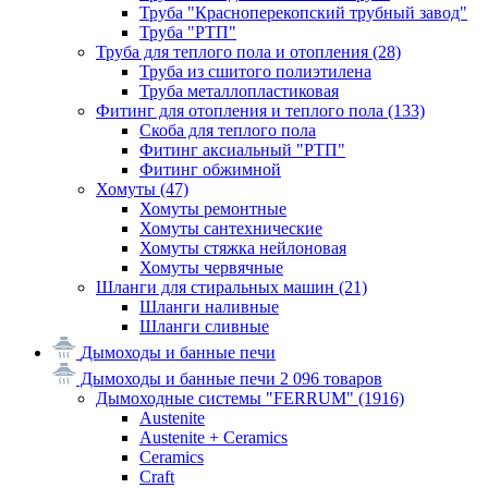
Труба "Красноперекопский трубный завод"
Труба "РТП"
Труба для теплого пола и отопления
(28)
Труба из сшитого полиэтилена
Труба металлопластиковая
Фитинг для отопления и теплого пола
(133)
Скоба для теплого пола
Фитинг аксиальный "РТП"
Фитинг обжимной
Хомуты
(47)
Хомуты ремонтные
Хомуты сантехнические
Хомуты стяжка нейлоновая
Хомуты червячные
Шланги для стиральных машин
(21)
Шланги наливные
Шланги сливные
Дымоходы и банные печи
Дымоходы и банные печи
2 096 товаров
Дымоходные системы "FERRUM"
(1916)
Austenite
Austenite + Ceramics
Ceramics
Craft