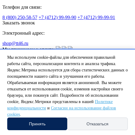
Телефон для связи:
8 (800) 250-58-57
+7 (4712) 99-99-90
+7 (4712) 99-99-91
Заказать звонок
Электронный адрес:
shop@tt46.ru
Мы принимаем к оплате:
Мы используем cookie-файлы для обеспечения правильной
Подпишитесь на рассылку
работы сайта, персонализации контента и анализа трафика.
Яндекс.Метрика используется для сбора статистических данных о
посещаемости нашего сайта и улучшения его работы.
Обрабатываемая информация является анонимной. Вы можете
Вы принимаете условия
политики в отношении обработки
отказаться от использования cookie, изменив настройки своего
персональных данных
и
пользовательского
браузера, или покинув сайт. Подробности об использовании
соглашения
каждый раз, когда оставляете свои данные в
cookie, Яндекс.Метрики представлены в нашей
Политике
любой форме обратной связи на сайте tt46.ru
конфиденциальности
и
Согласии на использование файлов
© 2004 — 2026
ООО Теплотехника
. Все права защищены
cookies
.
Политика в отношении файлов cookie
Политика
Принять
Отказаться
конфиденциальности
Согласие на обработку персональных
данных