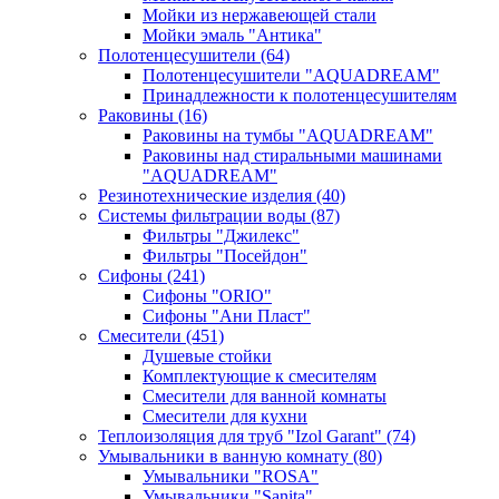
Мойки из нержавеющей стали
Мойки эмаль "Антика"
Полотенцесушители
(64)
Полотенцесушители "AQUADREAM"
Принадлежности к полотенцесушителям
Раковины
(16)
Раковины на тумбы "AQUADREAM"
Раковины над стиральными машинами
"AQUADREAM"
Резинотехнические изделия
(40)
Системы фильтрации воды
(87)
Фильтры "Джилекс"
Фильтры "Посейдон"
Сифоны
(241)
Сифоны "ORIO"
Сифоны "Ани Пласт"
Смесители
(451)
Душевые стойки
Комплектующие к смесителям
Смесители для ванной комнаты
Смесители для кухни
Теплоизоляция для труб "Izol Garant"
(74)
Умывальники в ванную комнату
(80)
Умывальники "ROSA"
Умывальники "Sanita"