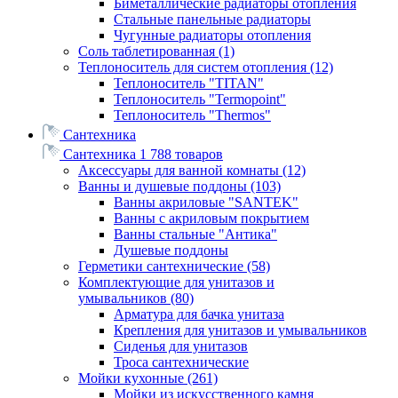
Биметаллические радиаторы отопления
Стальные панельные радиаторы
Чугунные радиаторы отопления
Соль таблетированная
(1)
Теплоноситель для систем отопления
(12)
Теплоноситель "TITAN"
Теплоноситель "Termopoint"
Теплоноситель "Thermos"
Сантехника
Сантехника
1 788 товаров
Аксессуары для ванной комнаты
(12)
Ванны и душевые поддоны
(103)
Ванны акриловые "SANTEK"
Ванны с акриловым покрытием
Ванны стальные "Антика"
Душевые поддоны
Герметики сантехнические
(58)
Комплектующие для унитазов и
умывальников
(80)
Арматура для бачка унитаза
Крепления для унитазов и умывальников
Сиденья для унитазов
Троса сантехнические
Мойки кухонные
(261)
Мойки из искусственного камня