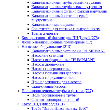
Канализационная труба рыжая наружняя
Канализационная труба серая внутренняя
Канализационный фитинг рыжий наружний
Канализационный фитинг серый
внутренний
Канализация малошумная
Очиститель для септика и выгребных ям
Трапы душевые
Компрессионный фитинг для ПНД труб
(278)
Люки канализационные полимерные
(17)
Насосное оборудование
(213)
Канализационные установки "PUMPMAN"
Насосные станции
Насосы вибрационные "PUMPMAN"
Насосы дренажные
Насосы поверхностные
Насосы повышения давления
Насосы циркуляционные
Принадлежности для насосов
Скважинные насосы
Полипропиленовые трубы и фитинг
(727)
Полипропиленовые трубы
Фитинг полипропиленовый
Труба ПНД для воды
(31)
Труба "Завод Пластиковых Труб"