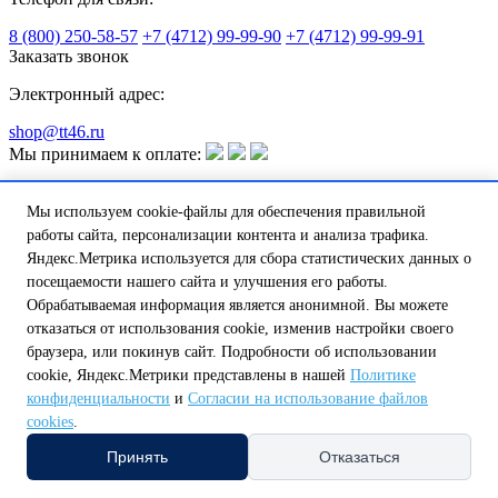
8 (800) 250-58-57
+7 (4712) 99-99-90
+7 (4712) 99-99-91
Заказать звонок
Электронный адрес:
shop@tt46.ru
Мы принимаем к оплате:
Подпишитесь на рассылку
Мы используем cookie-файлы для обеспечения правильной
работы сайта, персонализации контента и анализа трафика.
Яндекс.Метрика используется для сбора статистических данных о
посещаемости нашего сайта и улучшения его работы.
Вы принимаете условия
политики в отношении обработки
Обрабатываемая информация является анонимной. Вы можете
персональных данных
и
пользовательского
отказаться от использования cookie, изменив настройки своего
соглашения
каждый раз, когда оставляете свои данные в
любой форме обратной связи на сайте tt46.ru
браузера, или покинув сайт. Подробности об использовании
© 2004 — 2026
ООО Теплотехника
. Все права защищены
cookie, Яндекс.Метрики представлены в нашей
Политике
конфиденциальности
и
Согласии на использование файлов
Политика в отношении файлов cookie
Политика
cookies
.
конфиденциальности
Согласие на обработку персональных
данных
Принять
Отказаться
Сделано в