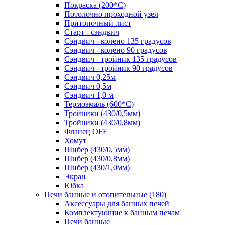
Покраска (200*С)
Потолочно проходной узел
Притопочный лист
Старт - сэндвич
Сэндвич - колено 135 градусов
Сэндвич - колено 90 градусов
Сэндвич - тройник 135 градусов
Сэндвич - тройник 90 градусов
Сэндвич 0,25м
Сэндвич 0,5м
Сэндвич 1,0 м
Термоэмаль (600*С)
Тройники (430/0,5мм)
Тройники (430/0,8мм)
Фланец OFF
Хомут
Шибер (430/0,5мм)
Шибер (430/0,8мм)
Шибер (430/1,0мм)
Экран
Юбка
Печи банные и отопительные
(180)
Аксессуары для банных печей
Комплектующие к банным печам
Печи банные