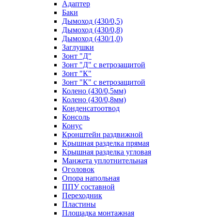
Адаптер
Баки
Дымоход (430/0,5)
Дымоход (430/0,8)
Дымоход (430/1,0)
Заглушки
Зонт "Д"
Зонт "Д" с ветрозащитой
Зонт "К"
Зонт "К" с ветрозащитой
Колено (430/0,5мм)
Колено (430/0,8мм)
Конденсатоотвод
Консоль
Конус
Кронштейн раздвижной
Крышная разделка прямая
Крышная разделка угловая
Манжета уплотнительная
Оголовок
Опора напольная
ППУ составной
Переходник
Пластины
Площадка монтажная