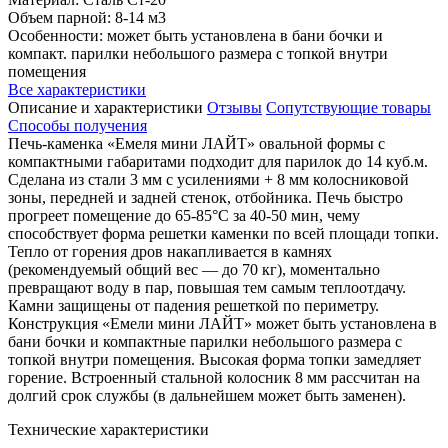
Объем парной: 8-14 м3
Особенности: может быть установлена в бани бочки и
компакт. парилки небольшого размера с топкой внутри
помещения
Все характеристики
Описание и характеристики
Отзывы
Сопутствующие товары
Способы получения
Печь-каменка «Емеля мини ЛАЙТ» овальной формы с
компактными габаритами подходит для парилок до 14 куб.м.
Сделана из стали 3 мм с усилениями + 8 мм колосниковой
зоны, передней и задней стенок, отбойника. Печь быстро
прогреет помещение до 65-85°С за 40-50 мин, чему
способствует форма решетки каменки по всей площади топки.
Тепло от горения дров накапливается в камнях
(рекомендуемый общий вес — до 70 кг), моментально
превращают воду в пар, повышая тем самым теплоотдачу.
Камни защищены от падения решеткой по периметру.
Конструкция «Емели мини ЛАЙТ» может быть установлена в
бани бочки и компактные парилки небольшого размера с
топкой внутри помещения. Высокая форма топки замедляет
горение. Встроенный стальной колосник 8 мм рассчитан на
долгий срок службы (в дальнейшем может быть заменен).
Технические характеристики