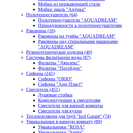
Мойки из нержавеющей стали
Мойки эмаль "Антика"
Полотенцесушители
(64)
Полотенцесушители "AQUADREAM"
Принадлежности к полотенцесушителям
Раковины
(16)
Раковины на тумбы "AQUADREAM"
Раковины над стиральными машинами
"AQUADREAM"
Резинотехнические изделия
(40)
Системы фильтрации воды
(87)
Фильтры "Джилекс"
Фильтры "Посейдон"
Сифоны
(241)
Сифоны "ORIO"
Сифоны "Ани Пласт"
Смесители
(451)
Душевые стойки
Комплектующие к смесителям
Смесители для ванной комнаты
Смесители для кухни
Теплоизоляция для труб "Izol Garant"
(74)
Умывальники в ванную комнату
(80)
Умывальники "ROSA"
Умывальники "Sanita"