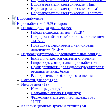
Водонагреватели электрические "Haier"
Водонагреватели электрические "Midea"
Водонагреватели электрические "Thermex"
Водоснабжение
Водоснабжение
1 929 товаров
Гибкая подводка для воды
(58)
Гибкая подводка гигант "VIER"
Подводка гибкая с нейлоновым оплетением
"ELKA"
Подводка к смесителям с нейлоновым
оплетением "ELKA"
Гидроаккумуляторы и расширительные баки
(90)
Баки для открытой системы отопления
Гидроаккумуляторы для водоснабжения
Принадлежности для гидроаккумуляторов и
расширительных баков
Расширительные баки для отопления
Емкости для воды
(22)
Инструмент
(19)
Ножницы для труб
Сварочные аппараты для труб
Фаскосниматель для пластиковых труб
"РТП"
Канализационные трубы и фитинг
(246)