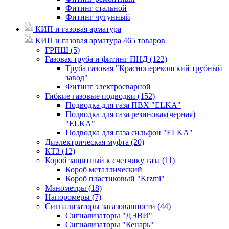
Фитинг стальной
Фитинг чугунный
КИП и газовая арматура
КИП и газовая арматура
465 товаров
ГРПШ
(5)
Газовая труба и фитинг ПНД
(122)
Труба газовая "Красноперекопский трубный
завод"
Фитинг электросварной
Гибкие газовые подводки
(152)
Подводка для газа ПВХ "ELKA"
Подводка для газа резиновая(черная)
"ELKA"
Подводка для газа сильфон "ELKA"
Диэлектрическая муфта
(20)
КТЗ
(12)
Короб защитный к счетчику газа
(11)
Короб металлический
Короб пластиковый "Krzmi"
Манометры
(18)
Напоромеры
(7)
Сигнализаторы загазованности
(44)
Сигнализаторы "ДЭВИ"
Сигнализаторы "Кенарь"