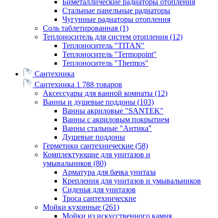
Биметаллические радиаторы отопления
Стальные панельные радиаторы
Чугунные радиаторы отопления
Соль таблетированная
(1)
Теплоноситель для систем отопления
(12)
Теплоноситель "TITAN"
Теплоноситель "Termopoint"
Теплоноситель "Thermos"
Сантехника
Сантехника
1 788 товаров
Аксессуары для ванной комнаты
(12)
Ванны и душевые поддоны
(103)
Ванны акриловые "SANTEK"
Ванны с акриловым покрытием
Ванны стальные "Антика"
Душевые поддоны
Герметики сантехнические
(58)
Комплектующие для унитазов и
умывальников
(80)
Арматура для бачка унитаза
Крепления для унитазов и умывальников
Сиденья для унитазов
Троса сантехнические
Мойки кухонные
(261)
Мойки из искусственного камня