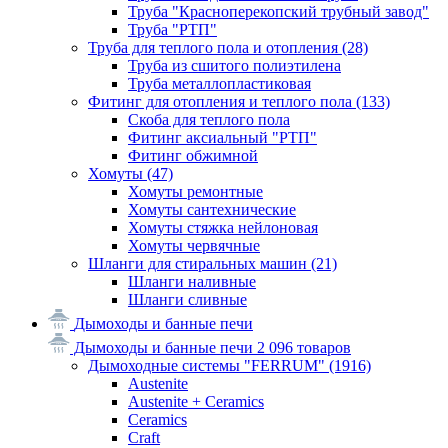
Труба "Красноперекопский трубный завод"
Труба "РТП"
Труба для теплого пола и отопления
(28)
Труба из сшитого полиэтилена
Труба металлопластиковая
Фитинг для отопления и теплого пола
(133)
Скоба для теплого пола
Фитинг аксиальный "РТП"
Фитинг обжимной
Хомуты
(47)
Хомуты ремонтные
Хомуты сантехнические
Хомуты стяжка нейлоновая
Хомуты червячные
Шланги для стиральных машин
(21)
Шланги наливные
Шланги сливные
Дымоходы и банные печи
Дымоходы и банные печи
2 096 товаров
Дымоходные системы "FERRUM"
(1916)
Austenite
Austenite + Ceramics
Ceramics
Craft