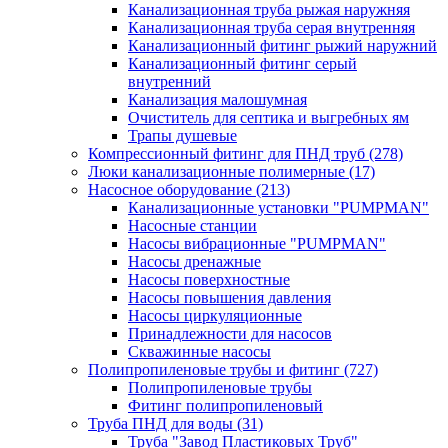
Канализационная труба рыжая наружняя
Канализационная труба серая внутренняя
Канализационный фитинг рыжий наружний
Канализационный фитинг серый
внутренний
Канализация малошумная
Очиститель для септика и выгребных ям
Трапы душевые
Компрессионный фитинг для ПНД труб
(278)
Люки канализационные полимерные
(17)
Насосное оборудование
(213)
Канализационные установки "PUMPMAN"
Насосные станции
Насосы вибрационные "PUMPMAN"
Насосы дренажные
Насосы поверхностные
Насосы повышения давления
Насосы циркуляционные
Принадлежности для насосов
Скважинные насосы
Полипропиленовые трубы и фитинг
(727)
Полипропиленовые трубы
Фитинг полипропиленовый
Труба ПНД для воды
(31)
Труба "Завод Пластиковых Труб"