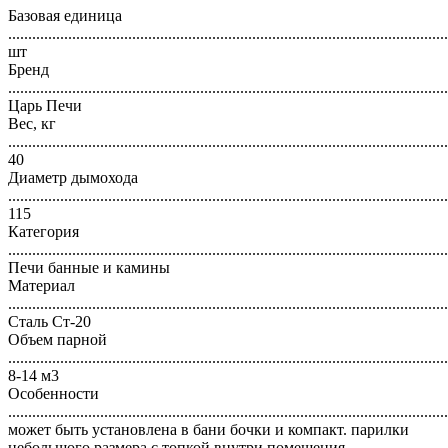
Базовая единица
..............................................................................................................
шт
Бренд
..............................................................................................................
Царь Печи
Вес, кг
..............................................................................................................
40
Диаметр дымохода
..............................................................................................................
115
Категория
..............................................................................................................
Печи банные и камины
Материал
..............................................................................................................
Сталь Ст-20
Объем парной
..............................................................................................................
8-14 м3
Особенности
..............................................................................................................
может быть установлена в бани бочки и компакт. парилки
небольшого размера с топкой внутри помещения