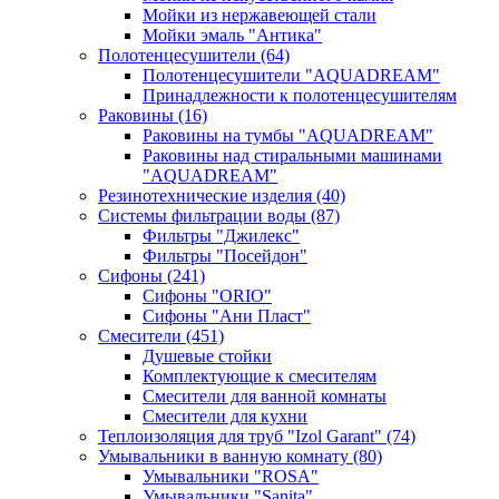
Мойки из нержавеющей стали
Мойки эмаль "Антика"
Полотенцесушители
(64)
Полотенцесушители "AQUADREAM"
Принадлежности к полотенцесушителям
Раковины
(16)
Раковины на тумбы "AQUADREAM"
Раковины над стиральными машинами
"AQUADREAM"
Резинотехнические изделия
(40)
Системы фильтрации воды
(87)
Фильтры "Джилекс"
Фильтры "Посейдон"
Сифоны
(241)
Сифоны "ORIO"
Сифоны "Ани Пласт"
Смесители
(451)
Душевые стойки
Комплектующие к смесителям
Смесители для ванной комнаты
Смесители для кухни
Теплоизоляция для труб "Izol Garant"
(74)
Умывальники в ванную комнату
(80)
Умывальники "ROSA"
Умывальники "Sanita"