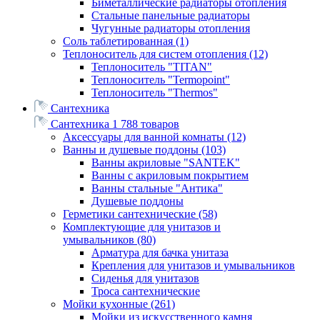
Биметаллические радиаторы отопления
Стальные панельные радиаторы
Чугунные радиаторы отопления
Соль таблетированная
(1)
Теплоноситель для систем отопления
(12)
Теплоноситель "TITAN"
Теплоноситель "Termopoint"
Теплоноситель "Thermos"
Сантехника
Сантехника
1 788 товаров
Аксессуары для ванной комнаты
(12)
Ванны и душевые поддоны
(103)
Ванны акриловые "SANTEK"
Ванны с акриловым покрытием
Ванны стальные "Антика"
Душевые поддоны
Герметики сантехнические
(58)
Комплектующие для унитазов и
умывальников
(80)
Арматура для бачка унитаза
Крепления для унитазов и умывальников
Сиденья для унитазов
Троса сантехнические
Мойки кухонные
(261)
Мойки из искусственного камня