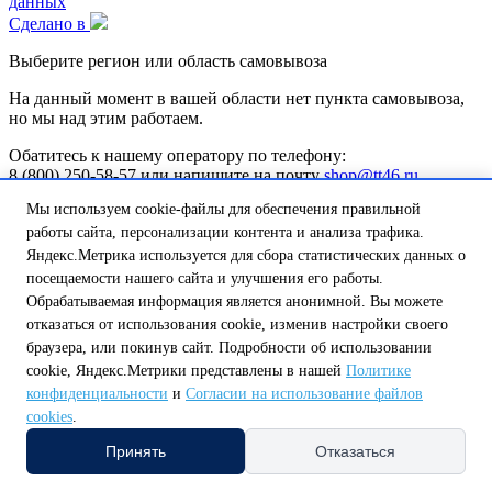
данных
Сделано в
Выберите регион или область самовывоза
На данный момент в вашей области нет пункта самовывоза,
но мы над этим работаем.
Обатитесь к нашему оператору по телефону:
8 (800) 250-58-57 или напишите на почту
shop@tt46.ru
и мы поможем вам доставить товар.
Мы используем cookie-файлы для обеспечения правильной
Белгородская обл.
Калужская обл.
Курская обл.
Липецкая обл.
работы сайта, персонализации контента и анализа трафика.
Нижегородская обл.
Орловская обл.
Смоленская обл.
Тульская
Яндекс.Метрика используется для сбора статистических данных о
обл.
посещаемости нашего сайта и улучшения его работы.
А
Обрабатываемая информация является анонимной. Вы можете
Амурская обл.
Архангельская обл.
Астраханская обл.
отказаться от использования cookie, изменив настройки своего
Б
браузера, или покинув сайт. Подробности об использовании
Белгородская обл.
Брянская обл.
В
cookie, Яндекс.Метрики представлены в нашей
Политике
Владимирская обл.
Волгоградская обл.
Вологодская обл.
конфиденциальности
и
Согласии на использование файлов
Воронежская обл.
cookies
.
Е
Еврейская автономная обл.
Принять
Отказаться
И
Ивановская обл.
Иркутская обл.