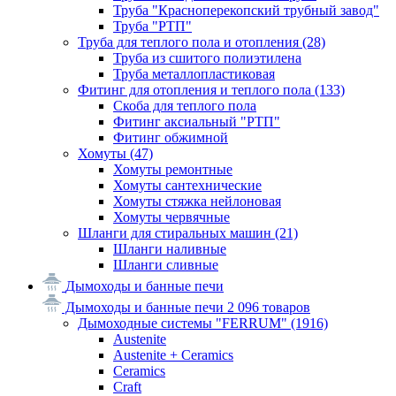
Труба "Красноперекопский трубный завод"
Труба "РТП"
Труба для теплого пола и отопления
(28)
Труба из сшитого полиэтилена
Труба металлопластиковая
Фитинг для отопления и теплого пола
(133)
Скоба для теплого пола
Фитинг аксиальный "РТП"
Фитинг обжимной
Хомуты
(47)
Хомуты ремонтные
Хомуты сантехнические
Хомуты стяжка нейлоновая
Хомуты червячные
Шланги для стиральных машин
(21)
Шланги наливные
Шланги сливные
Дымоходы и банные печи
Дымоходы и банные печи
2 096 товаров
Дымоходные системы "FERRUM"
(1916)
Austenite
Austenite + Ceramics
Ceramics
Craft