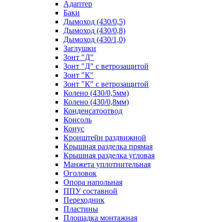
Адаптер
Баки
Дымоход (430/0,5)
Дымоход (430/0,8)
Дымоход (430/1,0)
Заглушки
Зонт "Д"
Зонт "Д" с ветрозащитой
Зонт "К"
Зонт "К" с ветрозащитой
Колено (430/0,5мм)
Колено (430/0,8мм)
Конденсатоотвод
Консоль
Конус
Кронштейн раздвижной
Крышная разделка прямая
Крышная разделка угловая
Манжета уплотнительная
Оголовок
Опора напольная
ППУ составной
Переходник
Пластины
Площадка монтажная