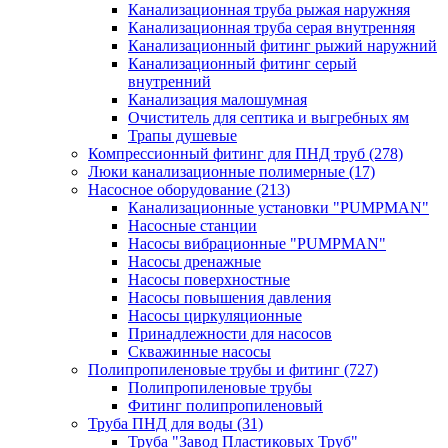
Канализационная труба рыжая наружняя
Канализационная труба серая внутренняя
Канализационный фитинг рыжий наружний
Канализационный фитинг серый
внутренний
Канализация малошумная
Очиститель для септика и выгребных ям
Трапы душевые
Компрессионный фитинг для ПНД труб
(278)
Люки канализационные полимерные
(17)
Насосное оборудование
(213)
Канализационные установки "PUMPMAN"
Насосные станции
Насосы вибрационные "PUMPMAN"
Насосы дренажные
Насосы поверхностные
Насосы повышения давления
Насосы циркуляционные
Принадлежности для насосов
Скважинные насосы
Полипропиленовые трубы и фитинг
(727)
Полипропиленовые трубы
Фитинг полипропиленовый
Труба ПНД для воды
(31)
Труба "Завод Пластиковых Труб"