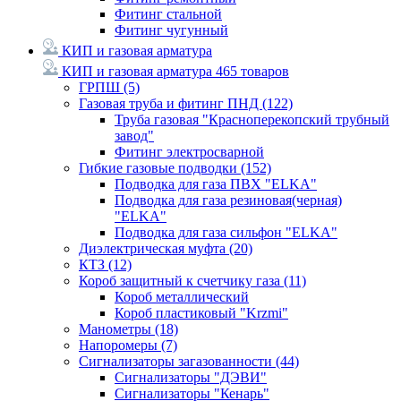
Фитинг стальной
Фитинг чугунный
КИП и газовая арматура
КИП и газовая арматура
465 товаров
ГРПШ
(5)
Газовая труба и фитинг ПНД
(122)
Труба газовая "Красноперекопский трубный
завод"
Фитинг электросварной
Гибкие газовые подводки
(152)
Подводка для газа ПВХ "ELKA"
Подводка для газа резиновая(черная)
"ELKA"
Подводка для газа сильфон "ELKA"
Диэлектрическая муфта
(20)
КТЗ
(12)
Короб защитный к счетчику газа
(11)
Короб металлический
Короб пластиковый "Krzmi"
Манометры
(18)
Напоромеры
(7)
Сигнализаторы загазованности
(44)
Сигнализаторы "ДЭВИ"
Сигнализаторы "Кенарь"