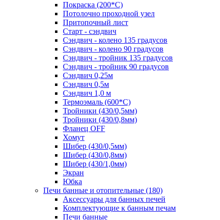
Покраска (200*С)
Потолочно проходной узел
Притопочный лист
Старт - сэндвич
Сэндвич - колено 135 градусов
Сэндвич - колено 90 градусов
Сэндвич - тройник 135 градусов
Сэндвич - тройник 90 градусов
Сэндвич 0,25м
Сэндвич 0,5м
Сэндвич 1,0 м
Термоэмаль (600*С)
Тройники (430/0,5мм)
Тройники (430/0,8мм)
Фланец OFF
Хомут
Шибер (430/0,5мм)
Шибер (430/0,8мм)
Шибер (430/1,0мм)
Экран
Юбка
Печи банные и отопительные
(180)
Аксессуары для банных печей
Комплектующие к банным печам
Печи банные