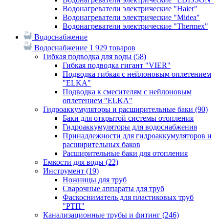
Водонагреватели электрические "Haier"
Водонагреватели электрические "Midea"
Водонагреватели электрические "Thermex"
Водоснабжение
Водоснабжение
1 929 товаров
Гибкая подводка для воды
(58)
Гибкая подводка гигант "VIER"
Подводка гибкая с нейлоновым оплетением
"ELKA"
Подводка к смесителям с нейлоновым
оплетением "ELKA"
Гидроаккумуляторы и расширительные баки
(90)
Баки для открытой системы отопления
Гидроаккумуляторы для водоснабжения
Принадлежности для гидроаккумуляторов и
расширительных баков
Расширительные баки для отопления
Емкости для воды
(22)
Инструмент
(19)
Ножницы для труб
Сварочные аппараты для труб
Фаскосниматель для пластиковых труб
"РТП"
Канализационные трубы и фитинг
(246)