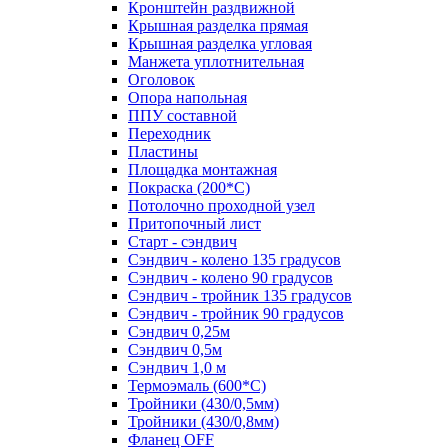
Кронштейн раздвижной
Крышная разделка прямая
Крышная разделка угловая
Манжета уплотнительная
Оголовок
Опора напольная
ППУ составной
Переходник
Пластины
Площадка монтажная
Покраска (200*С)
Потолочно проходной узел
Притопочный лист
Старт - сэндвич
Сэндвич - колено 135 градусов
Сэндвич - колено 90 градусов
Сэндвич - тройник 135 градусов
Сэндвич - тройник 90 градусов
Сэндвич 0,25м
Сэндвич 0,5м
Сэндвич 1,0 м
Термоэмаль (600*С)
Тройники (430/0,5мм)
Тройники (430/0,8мм)
Фланец OFF