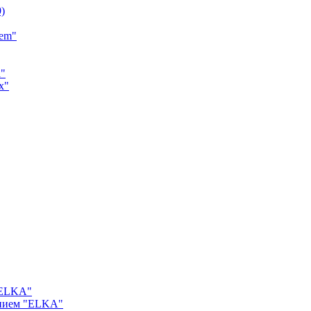
9)
tem"
a"
x"
"ELKA"
ением "ELKA"