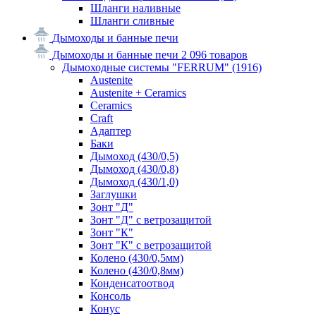
Шланги наливные
Шланги сливные
Дымоходы и банные печи
Дымоходы и банные печи
2 096 товаров
Дымоходные системы "FERRUM"
(1916)
Austenite
Austenite + Ceramics
Ceramics
Craft
Адаптер
Баки
Дымоход (430/0,5)
Дымоход (430/0,8)
Дымоход (430/1,0)
Заглушки
Зонт "Д"
Зонт "Д" с ветрозащитой
Зонт "К"
Зонт "К" с ветрозащитой
Колено (430/0,5мм)
Колено (430/0,8мм)
Конденсатоотвод
Консоль
Конус