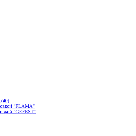
й
(40)
уховкой "FLAMA"
ховкой "GEFEST"