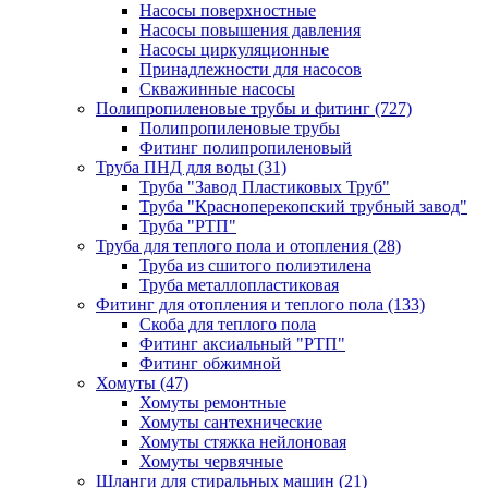
Насосы поверхностные
Насосы повышения давления
Насосы циркуляционные
Принадлежности для насосов
Скважинные насосы
Полипропиленовые трубы и фитинг
(727)
Полипропиленовые трубы
Фитинг полипропиленовый
Труба ПНД для воды
(31)
Труба "Завод Пластиковых Труб"
Труба "Красноперекопский трубный завод"
Труба "РТП"
Труба для теплого пола и отопления
(28)
Труба из сшитого полиэтилена
Труба металлопластиковая
Фитинг для отопления и теплого пола
(133)
Скоба для теплого пола
Фитинг аксиальный "РТП"
Фитинг обжимной
Хомуты
(47)
Хомуты ремонтные
Хомуты сантехнические
Хомуты стяжка нейлоновая
Хомуты червячные
Шланги для стиральных машин
(21)