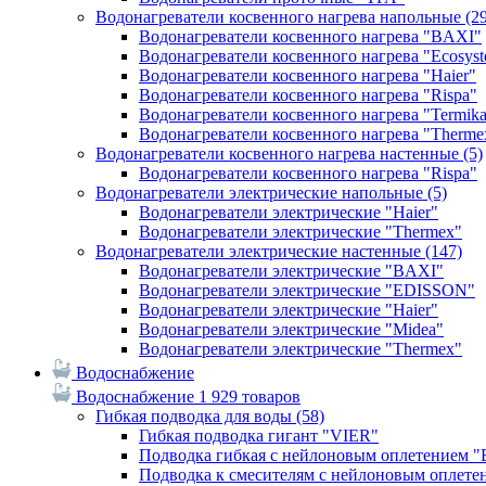
Водонагреватели косвенного нагрева напольные
(2
Водонагреватели косвенного нагрева "BAXI"
Водонагреватели косвенного нагрева "Ecosys
Водонагреватели косвенного нагрева "Haier"
Водонагреватели косвенного нагрева "Rispa"
Водонагреватели косвенного нагрева "Termik
Водонагреватели косвенного нагрева "Therme
Водонагреватели косвенного нагрева настенные
(5)
Водонагреватели косвенного нагрева "Rispa"
Водонагреватели электрические напольные
(5)
Водонагреватели электрические "Haier"
Водонагреватели электрические "Thermex"
Водонагреватели электрические настенные
(147)
Водонагреватели электрические "BAXI"
Водонагреватели электрические "EDISSON"
Водонагреватели электрические "Haier"
Водонагреватели электрические "Midea"
Водонагреватели электрические "Thermex"
Водоснабжение
Водоснабжение
1 929 товаров
Гибкая подводка для воды
(58)
Гибкая подводка гигант "VIER"
Подводка гибкая с нейлоновым оплетением 
Подводка к смесителям с нейлоновым оплет