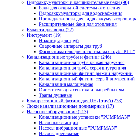
Гидроаккумуляторы и расширительные баки
(90)
Баки для открытой системы отопления
Гидроаккумуляторы для водоснабжения
Принадлежности для гидроаккумуляторов и р
Расширительные баки для отопления
Емкости для воды
(22)
Инструмент
(19)
Ножницы для труб
Сварочные аппараты для труб
Фаскосниматель для пластиковых труб "РТП"
Канализационные трубы и фитинг
(246)
Канализационная труба рыжая наружняя
Канализационная труба серая внутренняя
Канализационный фитинг рыжий наружний
Канализационный фитинг серый внутренний
Канализация малошумная
Очиститель для септика и выгребных ям
Трапы душевые
Компрессионный фитинг для ПНД труб
(278)
Люки канализационные полимерные
(17)
Насосное оборудование
(213)
Канализационные установки "PUMPMAN"
Насосные станции
Насосы вибрационные "PUMPMAN"
Насосы дренажные