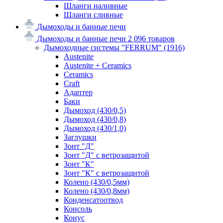
Шланги наливные
Шланги сливные
Дымоходы и банные печи
Дымоходы и банные печи
2 096 товаров
Дымоходные системы "FERRUM"
(1916)
Austenite
Austenite + Ceramics
Ceramics
Craft
Адаптер
Баки
Дымоход (430/0,5)
Дымоход (430/0,8)
Дымоход (430/1,0)
Заглушки
Зонт "Д"
Зонт "Д" с ветрозащитой
Зонт "К"
Зонт "К" с ветрозащитой
Колено (430/0,5мм)
Колено (430/0,8мм)
Конденсатоотвод
Консоль
Конус