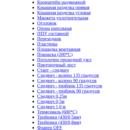
Кронштейн раздвижной
Крышная разделка прямая
Крышная разделка угловая
Манжета уплотнительная
Оголовок
Опора напольная
ППУ составной
Переходник
Пластины
Площадка монтажная
Покраска (200*С)
Потолочно проходной узел
Притопочный лист
Старт - сэндвич
Сэндвич - колено 135 градусов
Сэндвич - колено 90 градусов
Сэндвич - тройник 135 градусов
Сэндвич - тройник 90 градусов
Сэндвич 0,25м
Сэндвич 0,5м
Сэндвич 1,0 м
Термоэмаль (600*С)
Тройники (430/0,5мм)
Тройники (430/0,8мм)
Фланец OFF