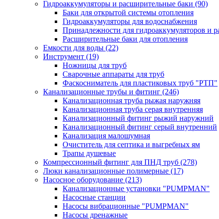
Гидроаккумуляторы и расширительные баки
(90)
Баки для открытой системы отопления
Гидроаккумуляторы для водоснабжения
Принадлежности для гидроаккумуляторов и р
Расширительные баки для отопления
Емкости для воды
(22)
Инструмент
(19)
Ножницы для труб
Сварочные аппараты для труб
Фаскосниматель для пластиковых труб "РТП"
Канализационные трубы и фитинг
(246)
Канализационная труба рыжая наружняя
Канализационная труба серая внутренняя
Канализационный фитинг рыжий наружний
Канализационный фитинг серый внутренний
Канализация малошумная
Очиститель для септика и выгребных ям
Трапы душевые
Компрессионный фитинг для ПНД труб
(278)
Люки канализационные полимерные
(17)
Насосное оборудование
(213)
Канализационные установки "PUMPMAN"
Насосные станции
Насосы вибрационные "PUMPMAN"
Насосы дренажные