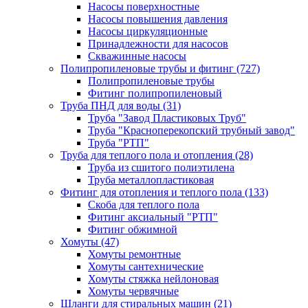
Насосы поверхностные
Насосы повышения давления
Насосы циркуляционные
Принадлежности для насосов
Скважинные насосы
Полипропиленовые трубы и фитинг
(727)
Полипропиленовые трубы
Фитинг полипропиленовый
Труба ПНД для воды
(31)
Труба "Завод Пластиковых Труб"
Труба "Красноперекопский трубный завод"
Труба "РТП"
Труба для теплого пола и отопления
(28)
Труба из сшитого полиэтилена
Труба металлопластиковая
Фитинг для отопления и теплого пола
(133)
Скоба для теплого пола
Фитинг аксиальный "РТП"
Фитинг обжимной
Хомуты
(47)
Хомуты ремонтные
Хомуты сантехнические
Хомуты стяжка нейлоновая
Хомуты червячные
Шланги для стиральных машин
(21)