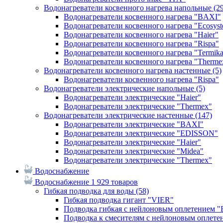
Водонагреватели косвенного нагрева напольные
(2
Водонагреватели косвенного нагрева "BAXI"
Водонагреватели косвенного нагрева "Ecosys
Водонагреватели косвенного нагрева "Haier"
Водонагреватели косвенного нагрева "Rispa"
Водонагреватели косвенного нагрева "Termik
Водонагреватели косвенного нагрева "Therme
Водонагреватели косвенного нагрева настенные
(5)
Водонагреватели косвенного нагрева "Rispa"
Водонагреватели электрические напольные
(5)
Водонагреватели электрические "Haier"
Водонагреватели электрические "Thermex"
Водонагреватели электрические настенные
(147)
Водонагреватели электрические "BAXI"
Водонагреватели электрические "EDISSON"
Водонагреватели электрические "Haier"
Водонагреватели электрические "Midea"
Водонагреватели электрические "Thermex"
Водоснабжение
Водоснабжение
1 929 товаров
Гибкая подводка для воды
(58)
Гибкая подводка гигант "VIER"
Подводка гибкая с нейлоновым оплетением 
Подводка к смесителям с нейлоновым оплет