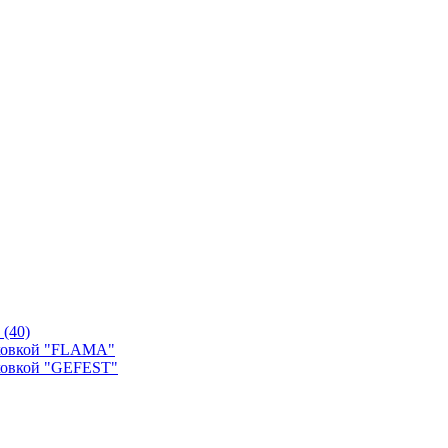
й
(40)
уховкой "FLAMA"
ховкой "GEFEST"