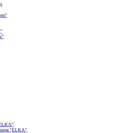
9)
tem"
a"
x"
"ELKA"
ением "ELKA"