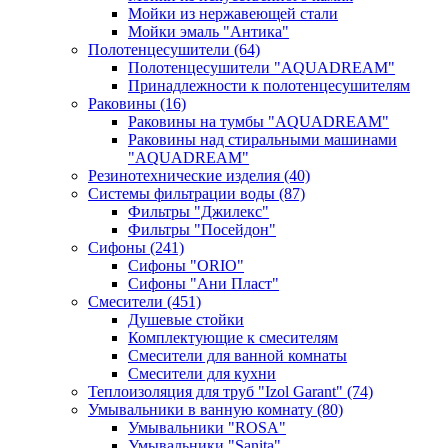
Мойки из нержавеющей стали
Мойки эмаль "Антика"
Полотенцесушители
(64)
Полотенцесушители "AQUADREAM"
Принадлежности к полотенцесушителям
Раковины
(16)
Раковины на тумбы "AQUADREAM"
Раковины над стиральными машинами
"AQUADREAM"
Резинотехнические изделия
(40)
Системы фильтрации воды
(87)
Фильтры "Джилекс"
Фильтры "Посейдон"
Сифоны
(241)
Сифоны "ORIO"
Сифоны "Ани Пласт"
Смесители
(451)
Душевые стойки
Комплектующие к смесителям
Смесители для ванной комнаты
Смесители для кухни
Теплоизоляция для труб "Izol Garant"
(74)
Умывальники в ванную комнату
(80)
Умывальники "ROSA"
Умывальники "Sanita"