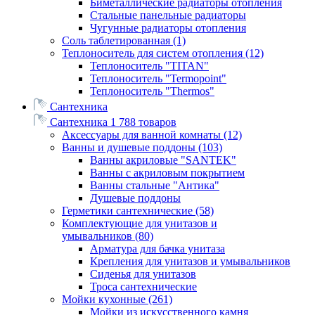
Биметаллические радиаторы отопления
Стальные панельные радиаторы
Чугунные радиаторы отопления
Соль таблетированная
(1)
Теплоноситель для систем отопления
(12)
Теплоноситель "TITAN"
Теплоноситель "Termopoint"
Теплоноситель "Thermos"
Сантехника
Сантехника
1 788 товаров
Аксессуары для ванной комнаты
(12)
Ванны и душевые поддоны
(103)
Ванны акриловые "SANTEK"
Ванны с акриловым покрытием
Ванны стальные "Антика"
Душевые поддоны
Герметики сантехнические
(58)
Комплектующие для унитазов и
умывальников
(80)
Арматура для бачка унитаза
Крепления для унитазов и умывальников
Сиденья для унитазов
Троса сантехнические
Мойки кухонные
(261)
Мойки из искусственного камня