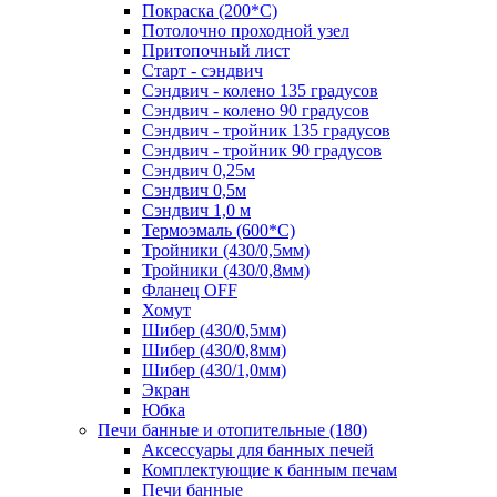
Покраска (200*С)
Потолочно проходной узел
Притопочный лист
Старт - сэндвич
Сэндвич - колено 135 градусов
Сэндвич - колено 90 градусов
Сэндвич - тройник 135 градусов
Сэндвич - тройник 90 градусов
Сэндвич 0,25м
Сэндвич 0,5м
Сэндвич 1,0 м
Термоэмаль (600*С)
Тройники (430/0,5мм)
Тройники (430/0,8мм)
Фланец OFF
Хомут
Шибер (430/0,5мм)
Шибер (430/0,8мм)
Шибер (430/1,0мм)
Экран
Юбка
Печи банные и отопительные
(180)
Аксессуары для банных печей
Комплектующие к банным печам
Печи банные