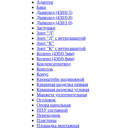
Адаптер
Баки
Дымоход (430/0,5)
Дымоход (430/0,8)
Дымоход (430/1,0)
Заглушки
Зонт "Д"
Зонт "Д" с ветрозащитой
Зонт "К"
Зонт "К" с ветрозащитой
Колено (430/0,5мм)
Колено (430/0,8мм)
Конденсатоотвод
Консоль
Конус
Кронштейн раздвижной
Крышная разделка прямая
Крышная разделка угловая
Манжета уплотнительная
Оголовок
Опора напольная
ППУ составной
Переходник
Пластины
Площадка монтажная