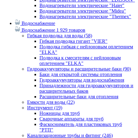
Водонагреватели электрические "Haier"
Водонагреватели электрические "Midea"
Водонагреватели электрические "Thermex"
Водоснабжение
Водоснабжение
1 929 товаров
Гибкая подводка для воды
(58)
Гибкая подводка гигант "VIER"
Подводка гибкая с нейлоновым оплетением
"ELKA"
Подводка к смесителям с нейлоновым
оплетением "ELKA"
Гидроаккумуляторы и расширительные баки
(90)
Баки для открытой системы отопления
Гидроаккумуляторы для водоснабжения
Принадлежности для гидроаккумуляторов и
расширительных баков
Расширительные баки для отопления
Емкости для воды
(22)
Инструмент
(19)
Ножницы для труб
Сварочные аппараты для труб
Фаскосниматель для пластиковых труб
"РТП"
Канализационные трубы и фитинг
(246)