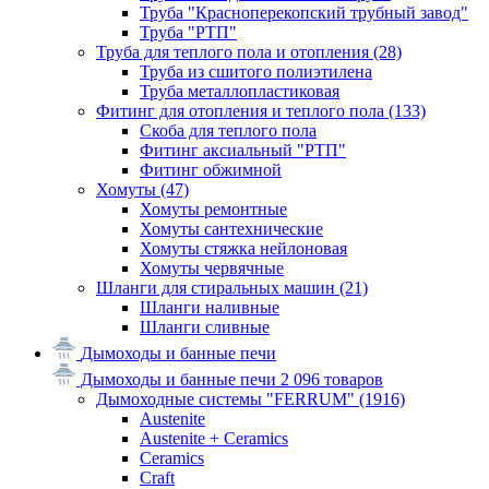
Труба "Красноперекопский трубный завод"
Труба "РТП"
Труба для теплого пола и отопления
(28)
Труба из сшитого полиэтилена
Труба металлопластиковая
Фитинг для отопления и теплого пола
(133)
Скоба для теплого пола
Фитинг аксиальный "РТП"
Фитинг обжимной
Хомуты
(47)
Хомуты ремонтные
Хомуты сантехнические
Хомуты стяжка нейлоновая
Хомуты червячные
Шланги для стиральных машин
(21)
Шланги наливные
Шланги сливные
Дымоходы и банные печи
Дымоходы и банные печи
2 096 товаров
Дымоходные системы "FERRUM"
(1916)
Austenite
Austenite + Ceramics
Ceramics
Craft