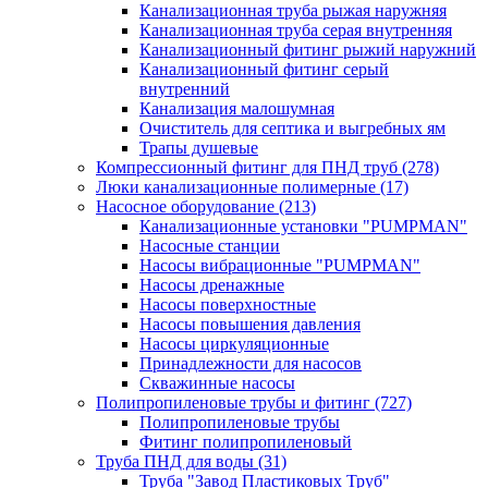
Канализационная труба рыжая наружняя
Канализационная труба серая внутренняя
Канализационный фитинг рыжий наружний
Канализационный фитинг серый
внутренний
Канализация малошумная
Очиститель для септика и выгребных ям
Трапы душевые
Компрессионный фитинг для ПНД труб
(278)
Люки канализационные полимерные
(17)
Насосное оборудование
(213)
Канализационные установки "PUMPMAN"
Насосные станции
Насосы вибрационные "PUMPMAN"
Насосы дренажные
Насосы поверхностные
Насосы повышения давления
Насосы циркуляционные
Принадлежности для насосов
Скважинные насосы
Полипропиленовые трубы и фитинг
(727)
Полипропиленовые трубы
Фитинг полипропиленовый
Труба ПНД для воды
(31)
Труба "Завод Пластиковых Труб"