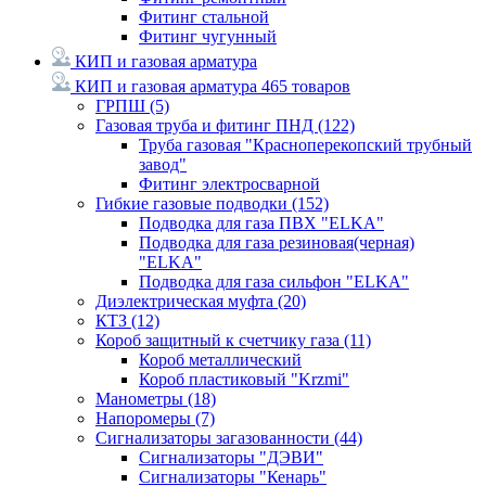
Фитинг стальной
Фитинг чугунный
КИП и газовая арматура
КИП и газовая арматура
465 товаров
ГРПШ
(5)
Газовая труба и фитинг ПНД
(122)
Труба газовая "Красноперекопский трубный
завод"
Фитинг электросварной
Гибкие газовые подводки
(152)
Подводка для газа ПВХ "ELKA"
Подводка для газа резиновая(черная)
"ELKA"
Подводка для газа сильфон "ELKA"
Диэлектрическая муфта
(20)
КТЗ
(12)
Короб защитный к счетчику газа
(11)
Короб металлический
Короб пластиковый "Krzmi"
Манометры
(18)
Напоромеры
(7)
Сигнализаторы загазованности
(44)
Сигнализаторы "ДЭВИ"
Сигнализаторы "Кенарь"