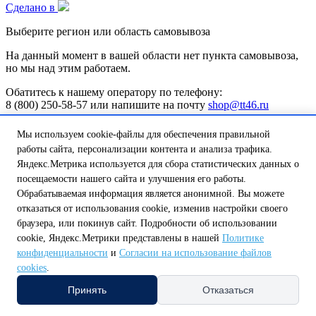
Сделано в
Выберите регион или область самовывоза
На данный момент в вашей области нет пункта самовывоза,
но мы над этим работаем.
Обатитесь к нашему оператору по телефону:
8 (800) 250-58-57 или напишите на почту
shop@tt46.ru
и мы поможем вам доставить товар.
Мы используем cookie-файлы для обеспечения правильной
Белгородская обл.
Калужская обл.
Курская обл.
Липецкая обл.
работы сайта, персонализации контента и анализа трафика.
Нижегородская обл.
Орловская обл.
Смоленская обл.
Тульская
Яндекс.Метрика используется для сбора статистических данных о
обл.
А
посещаемости нашего сайта и улучшения его работы.
Амурская обл.
Архангельская обл.
Астраханская обл.
Обрабатываемая информация является анонимной. Вы можете
Б
отказаться от использования cookie, изменив настройки своего
Белгородская обл.
Брянская обл.
браузера, или покинув сайт. Подробности об использовании
В
cookie, Яндекс.Метрики представлены в нашей
Политике
Владимирская обл.
Волгоградская обл.
Вологодская обл.
конфиденциальности
и
Согласии на использование файлов
Воронежская обл.
Е
cookies
.
Еврейская автономная обл.
Принять
Отказаться
И
Ивановская обл.
Иркутская обл.