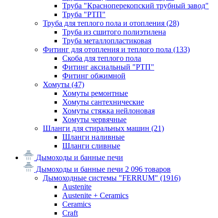
Труба "Красноперекопский трубный завод"
Труба "РТП"
Труба для теплого пола и отопления
(28)
Труба из сшитого полиэтилена
Труба металлопластиковая
Фитинг для отопления и теплого пола
(133)
Скоба для теплого пола
Фитинг аксиальный "РТП"
Фитинг обжимной
Хомуты
(47)
Хомуты ремонтные
Хомуты сантехнические
Хомуты стяжка нейлоновая
Хомуты червячные
Шланги для стиральных машин
(21)
Шланги наливные
Шланги сливные
Дымоходы и банные печи
Дымоходы и банные печи
2 096 товаров
Дымоходные системы "FERRUM"
(1916)
Austenite
Austenite + Ceramics
Ceramics
Craft