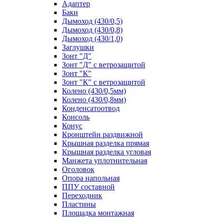
Адаптер
Баки
Дымоход (430/0,5)
Дымоход (430/0,8)
Дымоход (430/1,0)
Заглушки
Зонт "Д"
Зонт "Д" с ветрозащитой
Зонт "К"
Зонт "К" с ветрозащитой
Колено (430/0,5мм)
Колено (430/0,8мм)
Конденсатоотвод
Консоль
Конус
Кронштейн раздвижной
Крышная разделка прямая
Крышная разделка угловая
Манжета уплотнительная
Оголовок
Опора напольная
ППУ составной
Переходник
Пластины
Площадка монтажная