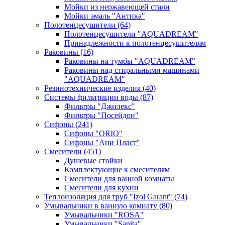
Мойки из нержавеющей стали
Мойки эмаль "Антика"
Полотенцесушители
(64)
Полотенцесушители "AQUADREAM"
Принадлежности к полотенцесушителям
Раковины
(16)
Раковины на тумбы "AQUADREAM"
Раковины над стиральными машинами
"AQUADREAM"
Резинотехнические изделия
(40)
Системы фильтрации воды
(87)
Фильтры "Джилекс"
Фильтры "Посейдон"
Сифоны
(241)
Сифоны "ORIO"
Сифоны "Ани Пласт"
Смесители
(451)
Душевые стойки
Комплектующие к смесителям
Смесители для ванной комнаты
Смесители для кухни
Теплоизоляция для труб "Izol Garant"
(74)
Умывальники в ванную комнату
(80)
Умывальники "ROSA"
Умывальники "Sanita"