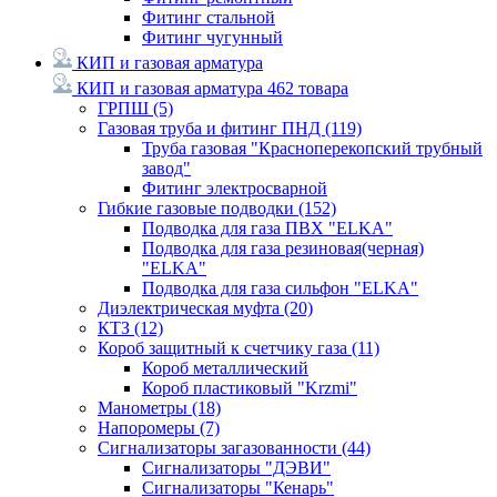
Фитинг стальной
Фитинг чугунный
КИП и газовая арматура
КИП и газовая арматура
462 товара
ГРПШ
(5)
Газовая труба и фитинг ПНД
(119)
Труба газовая "Красноперекопский трубный
завод"
Фитинг электросварной
Гибкие газовые подводки
(152)
Подводка для газа ПВХ "ELKA"
Подводка для газа резиновая(черная)
"ELKA"
Подводка для газа сильфон "ELKA"
Диэлектрическая муфта
(20)
КТЗ
(12)
Короб защитный к счетчику газа
(11)
Короб металлический
Короб пластиковый "Krzmi"
Манометры
(18)
Напоромеры
(7)
Сигнализаторы загазованности
(44)
Сигнализаторы "ДЭВИ"
Сигнализаторы "Кенарь"