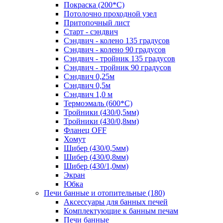
Покраска (200*С)
Потолочно проходной узел
Притопочный лист
Старт - сэндвич
Сэндвич - колено 135 градусов
Сэндвич - колено 90 градусов
Сэндвич - тройник 135 градусов
Сэндвич - тройник 90 градусов
Сэндвич 0,25м
Сэндвич 0,5м
Сэндвич 1,0 м
Термоэмаль (600*С)
Тройники (430/0,5мм)
Тройники (430/0,8мм)
Фланец OFF
Хомут
Шибер (430/0,5мм)
Шибер (430/0,8мм)
Шибер (430/1,0мм)
Экран
Юбка
Печи банные и отопительные
(180)
Аксессуары для банных печей
Комплектующие к банным печам
Печи банные