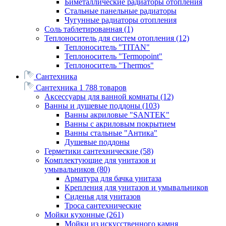
Биметаллические радиаторы отопления
Стальные панельные радиаторы
Чугунные радиаторы отопления
Соль таблетированная
(1)
Теплоноситель для систем отопления
(12)
Теплоноситель "TITAN"
Теплоноситель "Termopoint"
Теплоноситель "Thermos"
Сантехника
Сантехника
1 788 товаров
Аксессуары для ванной комнаты
(12)
Ванны и душевые поддоны
(103)
Ванны акриловые "SANTEK"
Ванны с акриловым покрытием
Ванны стальные "Антика"
Душевые поддоны
Герметики сантехнические
(58)
Комплектующие для унитазов и
умывальников
(80)
Арматура для бачка унитаза
Крепления для унитазов и умывальников
Сиденья для унитазов
Троса сантехнические
Мойки кухонные
(261)
Мойки из искусственного камня