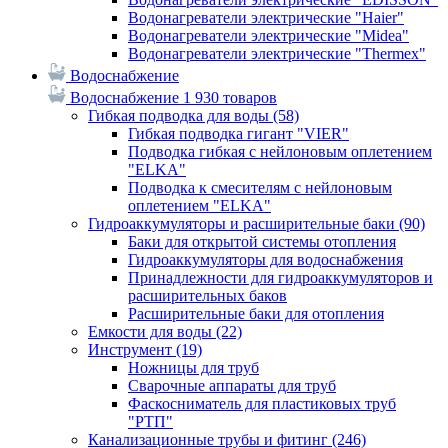
Водонагреватели электрические "Haier"
Водонагреватели электрические "Midea"
Водонагреватели электрические "Thermex"
Водоснабжение
Водоснабжение
1 930 товаров
Гибкая подводка для воды
(58)
Гибкая подводка гигант "VIER"
Подводка гибкая с нейлоновым оплетением
"ELKA"
Подводка к смесителям с нейлоновым
оплетением "ELKA"
Гидроаккумуляторы и расширительные баки
(90)
Баки для открытой системы отопления
Гидроаккумуляторы для водоснабжения
Принадлежности для гидроаккумуляторов и
расширительных баков
Расширительные баки для отопления
Емкости для воды
(22)
Инструмент
(19)
Ножницы для труб
Сварочные аппараты для труб
Фаскосниматель для пластиковых труб
"РТП"
Канализационные трубы и фитинг
(246)