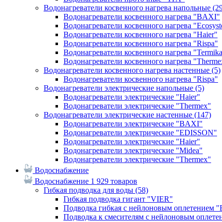
Водонагреватели косвенного нагрева напольные
(2
Водонагреватели косвенного нагрева "BAXI"
Водонагреватели косвенного нагрева "Ecosys
Водонагреватели косвенного нагрева "Haier"
Водонагреватели косвенного нагрева "Rispa"
Водонагреватели косвенного нагрева "Termik
Водонагреватели косвенного нагрева "Therme
Водонагреватели косвенного нагрева настенные
(5)
Водонагреватели косвенного нагрева "Rispa"
Водонагреватели электрические напольные
(5)
Водонагреватели электрические "Haier"
Водонагреватели электрические "Thermex"
Водонагреватели электрические настенные
(147)
Водонагреватели электрические "BAXI"
Водонагреватели электрические "EDISSON"
Водонагреватели электрические "Haier"
Водонагреватели электрические "Midea"
Водонагреватели электрические "Thermex"
Водоснабжение
Водоснабжение
1 929 товаров
Гибкая подводка для воды
(58)
Гибкая подводка гигант "VIER"
Подводка гибкая с нейлоновым оплетением 
Подводка к смесителям с нейлоновым оплет