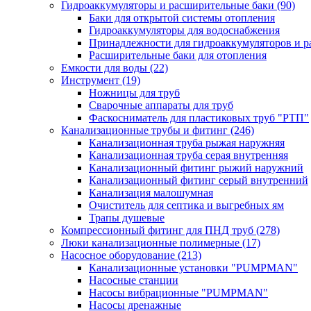
Гидроаккумуляторы и расширительные баки
(90)
Баки для открытой системы отопления
Гидроаккумуляторы для водоснабжения
Принадлежности для гидроаккумуляторов и р
Расширительные баки для отопления
Емкости для воды
(22)
Инструмент
(19)
Ножницы для труб
Сварочные аппараты для труб
Фаскосниматель для пластиковых труб "РТП"
Канализационные трубы и фитинг
(246)
Канализационная труба рыжая наружняя
Канализационная труба серая внутренняя
Канализационный фитинг рыжий наружний
Канализационный фитинг серый внутренний
Канализация малошумная
Очиститель для септика и выгребных ям
Трапы душевые
Компрессионный фитинг для ПНД труб
(278)
Люки канализационные полимерные
(17)
Насосное оборудование
(213)
Канализационные установки "PUMPMAN"
Насосные станции
Насосы вибрационные "PUMPMAN"
Насосы дренажные