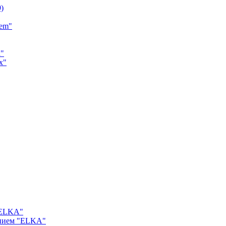
9)
tem"
a"
x"
"ELKA"
ением "ELKA"