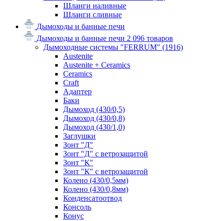
Шланги наливные
Шланги сливные
Дымоходы и банные печи
Дымоходы и банные печи
2 096 товаров
Дымоходные системы "FERRUM"
(1916)
Austenite
Austenite + Ceramics
Ceramics
Craft
Адаптер
Баки
Дымоход (430/0,5)
Дымоход (430/0,8)
Дымоход (430/1,0)
Заглушки
Зонт "Д"
Зонт "Д" с ветрозащитой
Зонт "К"
Зонт "К" с ветрозащитой
Колено (430/0,5мм)
Колено (430/0,8мм)
Конденсатоотвод
Консоль
Конус