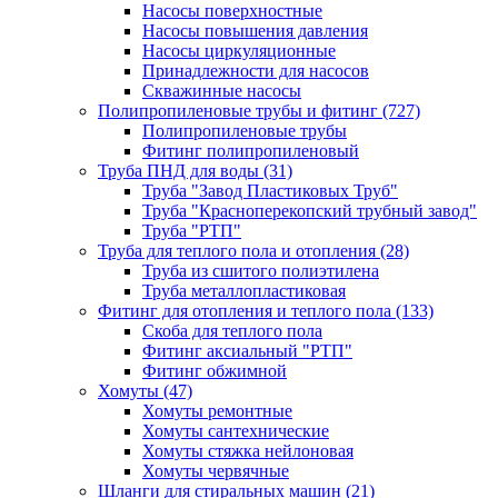
Насосы поверхностные
Насосы повышения давления
Насосы циркуляционные
Принадлежности для насосов
Скважинные насосы
Полипропиленовые трубы и фитинг
(727)
Полипропиленовые трубы
Фитинг полипропиленовый
Труба ПНД для воды
(31)
Труба "Завод Пластиковых Труб"
Труба "Красноперекопский трубный завод"
Труба "РТП"
Труба для теплого пола и отопления
(28)
Труба из сшитого полиэтилена
Труба металлопластиковая
Фитинг для отопления и теплого пола
(133)
Скоба для теплого пола
Фитинг аксиальный "РТП"
Фитинг обжимной
Хомуты
(47)
Хомуты ремонтные
Хомуты сантехнические
Хомуты стяжка нейлоновая
Хомуты червячные
Шланги для стиральных машин
(21)