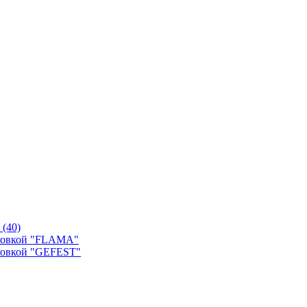
й
(40)
уховкой "FLAMA"
ховкой "GEFEST"