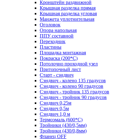
Кронштейн раздвижной
Крышная разделка прямая
Крышная разделка угловая
Манжета уплотнительная
Оголовок
Опора напольная
ППУ составной
Переходник
Пластины
Площадка монтажная
Покраска (200*С)
Потолочно проходной узел
Притопочный лист
Старт - сэндвич
Сэндвич - колено 135 градусов
Сэндвич - колено 90 градусов
Сэндвич - тройник 135 градусов
Сэндвич - тройник 90 градусов
Сэндвич 0,25м
Сэндвич 0,5м
Сэндвич 1,0 м
Термоэмаль (600*С)
Тройники (430/0,5мм)
Тройники (430/0,8мм)
Фланец OFF