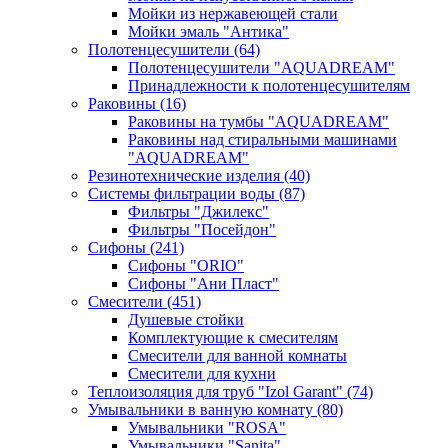
Мойки из нержавеющей стали
Мойки эмаль "Антика"
Полотенцесушители
(64)
Полотенцесушители "AQUADREAM"
Принадлежности к полотенцесушителям
Раковины
(16)
Раковины на тумбы "AQUADREAM"
Раковины над стиральными машинами
"AQUADREAM"
Резинотехнические изделия
(40)
Системы фильтрации воды
(87)
Фильтры "Джилекс"
Фильтры "Посейдон"
Сифоны
(241)
Сифоны "ORIO"
Сифоны "Ани Пласт"
Смесители
(451)
Душевые стойки
Комплектующие к смесителям
Смесители для ванной комнаты
Смесители для кухни
Теплоизоляция для труб "Izol Garant"
(74)
Умывальники в ванную комнату
(80)
Умывальники "ROSA"
Умывальники "Sanita"