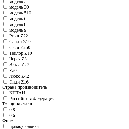
модель 3
модель 30
модель 510
модель 6
модель 8
модель 9
Рики Z22
Санди Z19
Скай Z260
Тейлор Z10
Черая Z3
Эльза Z27
Z20
Люкс Z42
Энди Z16
Страна производитель
КИТАЙ
Российская Федерация
Толщина стали
0.8
0,6
Форма
прямоугольная