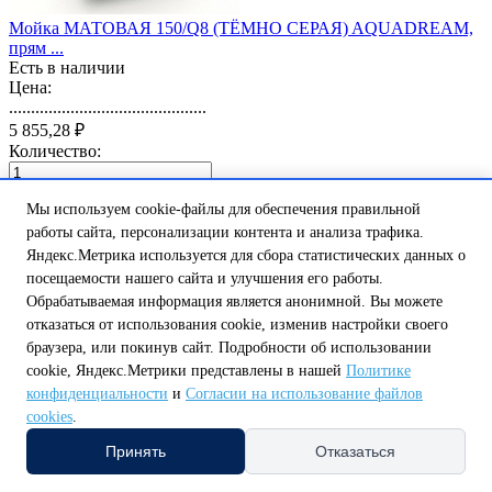
Мойка МАТОВАЯ 150/Q8 (ТЁМНО СЕРАЯ) AQUADREAM,
прям ...
Есть в наличии
Цена:
.............................................
5 855,28 ₽
Количество:
0
В корзину
Мы используем cookie-файлы для обеспечения правильной
работы сайта, персонализации контента и анализа трафика.
Яндекс.Метрика используется для сбора статистических данных о
посещаемости нашего сайта и улучшения его работы.
Обрабатываемая информация является анонимной. Вы можете
отказаться от использования cookie, изменив настройки своего
Z151 Q5 Мойка ГЛЯНЦЕВАЯ (ПЕСОЧН) MARRBAXX,
браузера, или покинув сайт. Подробности об использовании
прямоуг ...
cookie, Яндекс.Метрики представлены в нашей
Политике
Есть в наличии
конфиденциальности
и
Согласии на использование файлов
Цена:
cookies
.
.............................................
6 776,44 ₽
Принять
Отказаться
Количество: