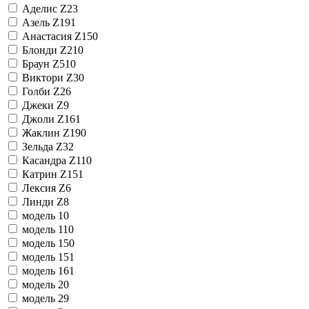
Аделис Z23
Азель Z191
Анастасия Z150
Блонди Z210
Браун Z510
Виктори Z30
Голби Z26
Джеки Z9
Джоли Z161
Жаклин Z190
Зельда Z32
Касандра Z110
Катрин Z151
Лексия Z6
Линди Z8
модель 10
модель 110
модель 150
модель 151
модель 161
модель 20
модель 29