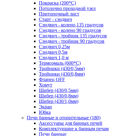
Покраска (200*С)
Потолочно проходной узел
Притопочный лист
Старт - сэндвич
Сэндвич - колено 135 градусов
Сэндвич - колено 90 градусов
Сэндвич - тройник 135 градусов
Сэндвич - тройник 90 градусов
Сэндвич 0,25м
Сэндвич 0,5м
Сэндвич 1,0 м
Термоэмаль (600*С)
Тройники (430/0,5мм)
Тройники (430/0,8мм)
Фланец OFF
Хомут
Шибер (430/0,5мм)
Шибер (430/0,8мм)
Шибер (430/1,0мм)
Экран
Юбка
Печи банные и отопительные
(180)
Аксессуары для банных печей
Комплектующие к банным печам
Печи банные