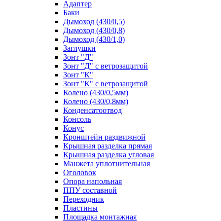
Адаптер
Баки
Дымоход (430/0,5)
Дымоход (430/0,8)
Дымоход (430/1,0)
Заглушки
Зонт "Д"
Зонт "Д" с ветрозащитой
Зонт "К"
Зонт "К" с ветрозащитой
Колено (430/0,5мм)
Колено (430/0,8мм)
Конденсатоотвод
Консоль
Конус
Кронштейн раздвижной
Крышная разделка прямая
Крышная разделка угловая
Манжета уплотнительная
Оголовок
Опора напольная
ППУ составной
Переходник
Пластины
Площадка монтажная