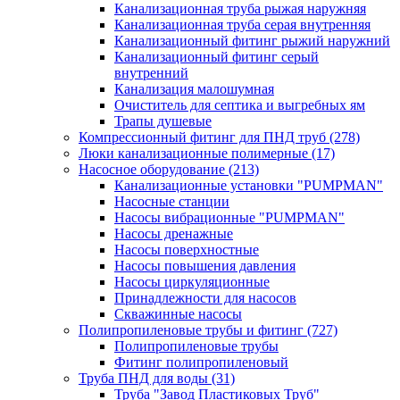
Канализационная труба рыжая наружняя
Канализационная труба серая внутренняя
Канализационный фитинг рыжий наружний
Канализационный фитинг серый
внутренний
Канализация малошумная
Очиститель для септика и выгребных ям
Трапы душевые
Компрессионный фитинг для ПНД труб
(278)
Люки канализационные полимерные
(17)
Насосное оборудование
(213)
Канализационные установки "PUMPMAN"
Насосные станции
Насосы вибрационные "PUMPMAN"
Насосы дренажные
Насосы поверхностные
Насосы повышения давления
Насосы циркуляционные
Принадлежности для насосов
Скважинные насосы
Полипропиленовые трубы и фитинг
(727)
Полипропиленовые трубы
Фитинг полипропиленовый
Труба ПНД для воды
(31)
Труба "Завод Пластиковых Труб"