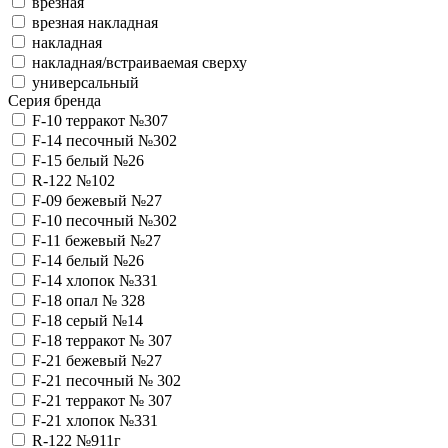
врезная
врезная накладная
накладная
накладная/встраиваемая сверху
универсальный
Серия бренда
F-10 терракот №307
F-14 песочный №302
F-15 белый №26
R-122 №102
F-09 бежевый №27
F-10 песочный №302
F-11 бежевый №27
F-14 белый №26
F-14 хлопок №331
F-18 опал № 328
F-18 серый №14
F-18 терракот № 307
F-21 бежевый №27
F-21 песочный № 302
F-21 терракот № 307
F-21 хлопок №331
R-122 №911г