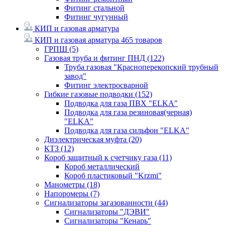
Фитинг стальной
Фитинг чугунный
КИП и газовая арматура
КИП и газовая арматура
465 товаров
ГРПШ
(5)
Газовая труба и фитинг ПНД
(122)
Труба газовая "Красноперекопский трубный
завод"
Фитинг электросварной
Гибкие газовые подводки
(152)
Подводка для газа ПВХ "ELKA"
Подводка для газа резиновая(черная)
"ELKA"
Подводка для газа сильфон "ELKA"
Диэлектрическая муфта
(20)
КТЗ
(12)
Короб защитный к счетчику газа
(11)
Короб металлический
Короб пластиковый "Krzmi"
Манометры
(18)
Напоромеры
(7)
Сигнализаторы загазованности
(44)
Сигнализаторы "ДЭВИ"
Сигнализаторы "Кенарь"