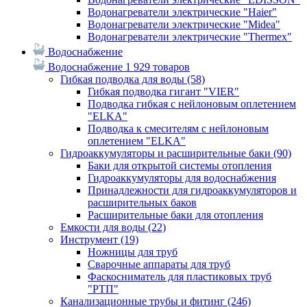
Водонагреватели электрические "Haier"
Водонагреватели электрические "Midea"
Водонагреватели электрические "Thermex"
Водоснабжение
Водоснабжение
1 929 товаров
Гибкая подводка для воды
(58)
Гибкая подводка гигант "VIER"
Подводка гибкая с нейлоновым оплетением
"ELKA"
Подводка к смесителям с нейлоновым
оплетением "ELKA"
Гидроаккумуляторы и расширительные баки
(90)
Баки для открытой системы отопления
Гидроаккумуляторы для водоснабжения
Принадлежности для гидроаккумуляторов и
расширительных баков
Расширительные баки для отопления
Емкости для воды
(22)
Инструмент
(19)
Ножницы для труб
Сварочные аппараты для труб
Фаскосниматель для пластиковых труб
"РТП"
Канализационные трубы и фитинг
(246)