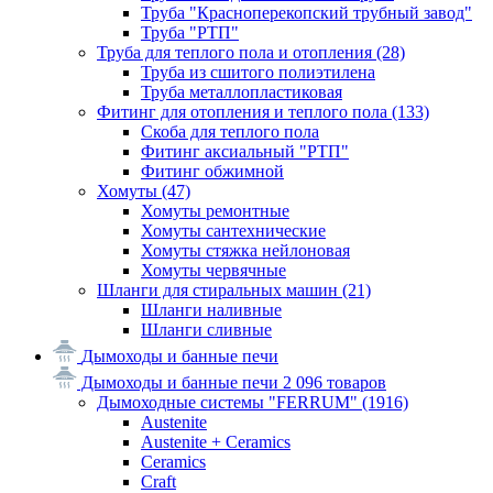
Труба "Красноперекопский трубный завод"
Труба "РТП"
Труба для теплого пола и отопления
(28)
Труба из сшитого полиэтилена
Труба металлопластиковая
Фитинг для отопления и теплого пола
(133)
Скоба для теплого пола
Фитинг аксиальный "РТП"
Фитинг обжимной
Хомуты
(47)
Хомуты ремонтные
Хомуты сантехнические
Хомуты стяжка нейлоновая
Хомуты червячные
Шланги для стиральных машин
(21)
Шланги наливные
Шланги сливные
Дымоходы и банные печи
Дымоходы и банные печи
2 096 товаров
Дымоходные системы "FERRUM"
(1916)
Austenite
Austenite + Ceramics
Ceramics
Craft