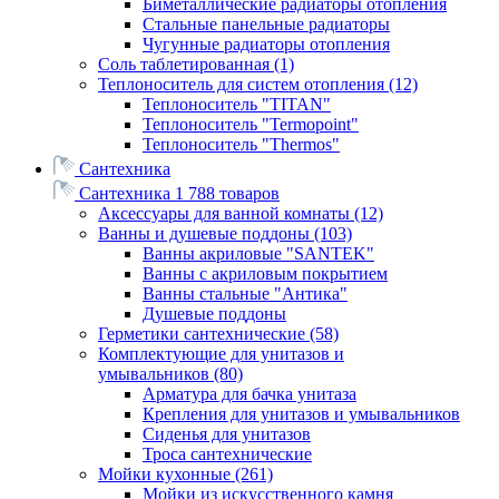
Биметаллические радиаторы отопления
Стальные панельные радиаторы
Чугунные радиаторы отопления
Соль таблетированная
(1)
Теплоноситель для систем отопления
(12)
Теплоноситель "TITAN"
Теплоноситель "Termopoint"
Теплоноситель "Thermos"
Сантехника
Сантехника
1 788 товаров
Аксессуары для ванной комнаты
(12)
Ванны и душевые поддоны
(103)
Ванны акриловые "SANTEK"
Ванны с акриловым покрытием
Ванны стальные "Антика"
Душевые поддоны
Герметики сантехнические
(58)
Комплектующие для унитазов и
умывальников
(80)
Арматура для бачка унитаза
Крепления для унитазов и умывальников
Сиденья для унитазов
Троса сантехнические
Мойки кухонные
(261)
Мойки из искусственного камня