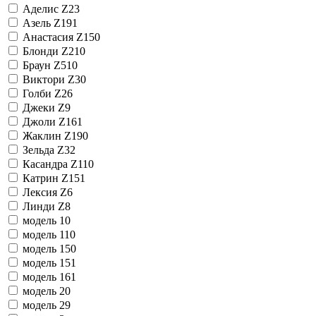
Аделис Z23
Азель Z191
Анастасия Z150
Блонди Z210
Браун Z510
Виктори Z30
Голби Z26
Джеки Z9
Джоли Z161
Жаклин Z190
Зельда Z32
Касандра Z110
Катрин Z151
Лексия Z6
Линди Z8
модель 10
модель 110
модель 150
модель 151
модель 161
модель 20
модель 29