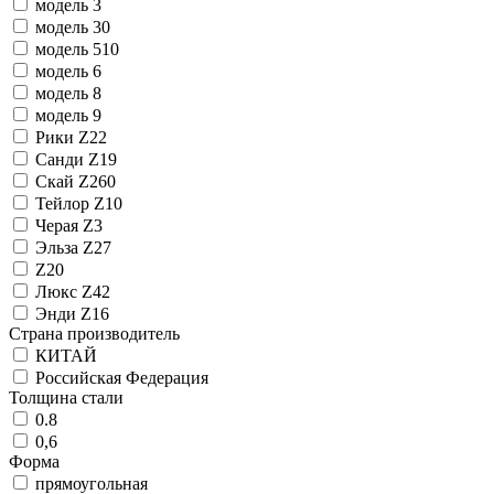
модель 3
модель 30
модель 510
модель 6
модель 8
модель 9
Рики Z22
Санди Z19
Скай Z260
Тейлор Z10
Черая Z3
Эльза Z27
Z20
Люкс Z42
Энди Z16
Страна производитель
КИТАЙ
Российская Федерация
Толщина стали
0.8
0,6
Форма
прямоугольная