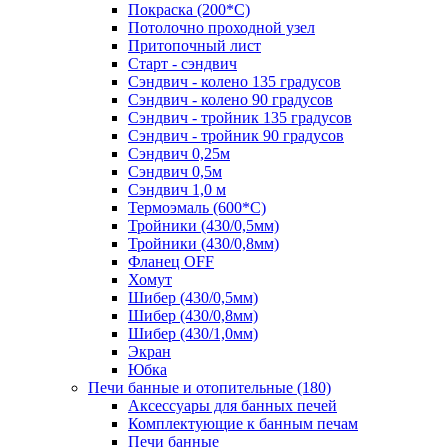
Покраска (200*С)
Потолочно проходной узел
Притопочный лист
Старт - сэндвич
Сэндвич - колено 135 градусов
Сэндвич - колено 90 градусов
Сэндвич - тройник 135 градусов
Сэндвич - тройник 90 градусов
Сэндвич 0,25м
Сэндвич 0,5м
Сэндвич 1,0 м
Термоэмаль (600*С)
Тройники (430/0,5мм)
Тройники (430/0,8мм)
Фланец OFF
Хомут
Шибер (430/0,5мм)
Шибер (430/0,8мм)
Шибер (430/1,0мм)
Экран
Юбка
Печи банные и отопительные
(180)
Аксессуары для банных печей
Комплектующие к банным печам
Печи банные