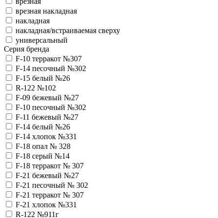
врезная
врезная накладная
накладная
накладная/встраиваемая сверху
универсальный
Серия бренда
F-10 терракот №307
F-14 песочный №302
F-15 белый №26
R-122 №102
F-09 бежевый №27
F-10 песочный №302
F-11 бежевый №27
F-14 белый №26
F-14 хлопок №331
F-18 опал № 328
F-18 серый №14
F-18 терракот № 307
F-21 бежевый №27
F-21 песочный № 302
F-21 терракот № 307
F-21 хлопок №331
R-122 №911г