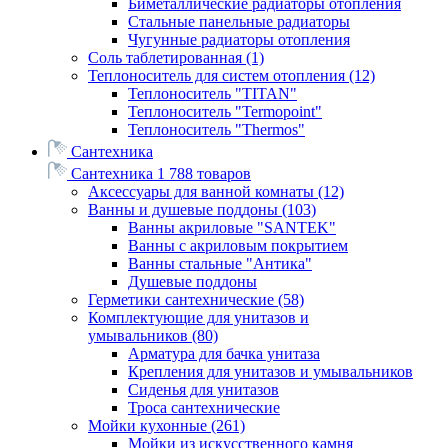
Биметаллические радиаторы отопления
Стальные панельные радиаторы
Чугунные радиаторы отопления
Соль таблетированная
(1)
Теплоноситель для систем отопления
(12)
Теплоноситель "TITAN"
Теплоноситель "Termopoint"
Теплоноситель "Thermos"
Сантехника
Сантехника
1 788 товаров
Аксессуары для ванной комнаты
(12)
Ванны и душевые поддоны
(103)
Ванны акриловые "SANTEK"
Ванны с акриловым покрытием
Ванны стальные "Антика"
Душевые поддоны
Герметики сантехнические
(58)
Комплектующие для унитазов и
умывальников
(80)
Арматура для бачка унитаза
Крепления для унитазов и умывальников
Сиденья для унитазов
Троса сантехнические
Мойки кухонные
(261)
Мойки из искусственного камня