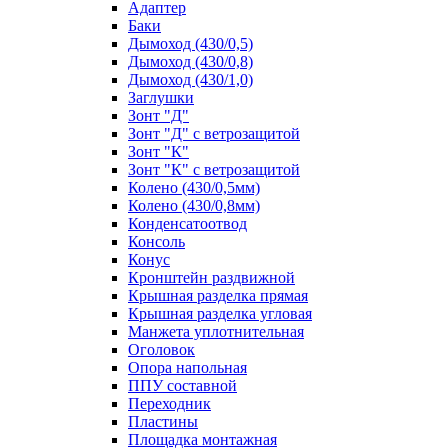
Адаптер
Баки
Дымоход (430/0,5)
Дымоход (430/0,8)
Дымоход (430/1,0)
Заглушки
Зонт "Д"
Зонт "Д" с ветрозащитой
Зонт "К"
Зонт "К" с ветрозащитой
Колено (430/0,5мм)
Колено (430/0,8мм)
Конденсатоотвод
Консоль
Конус
Кронштейн раздвижной
Крышная разделка прямая
Крышная разделка угловая
Манжета уплотнительная
Оголовок
Опора напольная
ППУ составной
Переходник
Пластины
Площадка монтажная