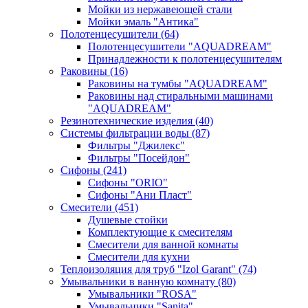
Мойки из нержавеющей стали
Мойки эмаль "Антика"
Полотенцесушители
(64)
Полотенцесушители "AQUADREAM"
Принадлежности к полотенцесушителям
Раковины
(16)
Раковины на тумбы "AQUADREAM"
Раковины над стиральными машинами
"AQUADREAM"
Резинотехнические изделия
(40)
Системы фильтрации воды
(87)
Фильтры "Джилекс"
Фильтры "Посейдон"
Сифоны
(241)
Сифоны "ORIO"
Сифоны "Ани Пласт"
Смесители
(451)
Душевые стойки
Комплектующие к смесителям
Смесители для ванной комнаты
Смесители для кухни
Теплоизоляция для труб "Izol Garant"
(74)
Умывальники в ванную комнату
(80)
Умывальники "ROSA"
Умывальники "Sanita"