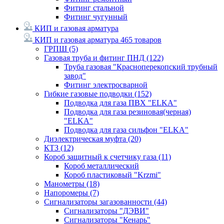
Фитинг стальной
Фитинг чугунный
КИП и газовая арматура
КИП и газовая арматура
465 товаров
ГРПШ
(5)
Газовая труба и фитинг ПНД
(122)
Труба газовая "Красноперекопский трубный
завод"
Фитинг электросварной
Гибкие газовые подводки
(152)
Подводка для газа ПВХ "ELKA"
Подводка для газа резиновая(черная)
"ELKA"
Подводка для газа сильфон "ELKA"
Диэлектрическая муфта
(20)
КТЗ
(12)
Короб защитный к счетчику газа
(11)
Короб металлический
Короб пластиковый "Krzmi"
Манометры
(18)
Напоромеры
(7)
Сигнализаторы загазованности
(44)
Сигнализаторы "ДЭВИ"
Сигнализаторы "Кенарь"