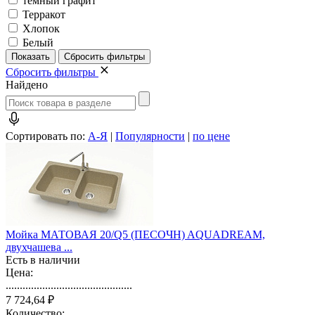
темный графит
Терракот
Хлопок
Белый
Сбросить фильтры
Найдено
Сортировать по:
А-Я
|
Популярности
|
по цене
Мойка МАТОВАЯ 20/Q5 (ПЕСОЧН) AQUADREAM,
двухчашева ...
Есть в наличии
Цена:
.............................................
7 724,64 ₽
Количество: