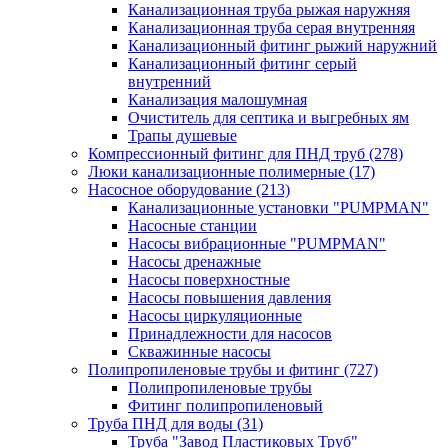
Канализационная труба рыжая наружняя
Канализационная труба серая внутренняя
Канализационный фитинг рыжий наружний
Канализационный фитинг серый
внутренний
Канализация малошумная
Очиститель для септика и выгребных ям
Трапы душевые
Компрессионный фитинг для ПНД труб
(278)
Люки канализационные полимерные
(17)
Насосное оборудование
(213)
Канализационные установки "PUMPMAN"
Насосные станции
Насосы вибрационные "PUMPMAN"
Насосы дренажные
Насосы поверхностные
Насосы повышения давления
Насосы циркуляционные
Принадлежности для насосов
Скважинные насосы
Полипропиленовые трубы и фитинг
(727)
Полипропиленовые трубы
Фитинг полипропиленовый
Труба ПНД для воды
(31)
Труба "Завод Пластиковых Труб"