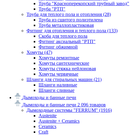
Труба "Красноперекопский трубный завод"
Труба "РТП"
Труба для теплого пола и отопления
(28)
Труба из сшитого полиэтилена
Труба металлопластиковая
Фитинг для отопления и теплого пола
(133)
Скоба для теплого пола
Фитинг аксиальный "РТП"
Фитинг обжимной
Хомуты
(47)
Хомуты ремонтные
Хомуты сантехнические
Хомуты стяжка нейлоновая
Хомуты червячные
Шланги для стиральных машин
(21)
Шланги наливные
Шланги сливные
Дымоходы и банные печи
Дымоходы и банные печи
2 096 товаров
Дымоходные системы "FERRUM"
(1916)
Austenite
Austenite + Ceramics
Ceramics
Craft