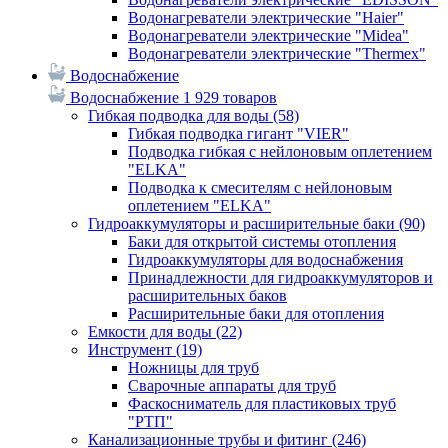
Водонагреватели электрические "Haier"
Водонагреватели электрические "Midea"
Водонагреватели электрические "Thermex"
Водоснабжение
Водоснабжение
1 929 товаров
Гибкая подводка для воды
(58)
Гибкая подводка гигант "VIER"
Подводка гибкая с нейлоновым оплетением
"ELKA"
Подводка к смесителям с нейлоновым
оплетением "ELKA"
Гидроаккумуляторы и расширительные баки
(90)
Баки для открытой системы отопления
Гидроаккумуляторы для водоснабжения
Принадлежности для гидроаккумуляторов и
расширительных баков
Расширительные баки для отопления
Емкости для воды
(22)
Инструмент
(19)
Ножницы для труб
Сварочные аппараты для труб
Фаскосниматель для пластиковых труб
"РТП"
Канализационные трубы и фитинг
(246)