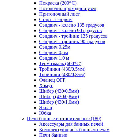
Покраска (200*С)
Потолочно проходной узел
Притопочный лист
Старт - сэндвич
Сэндвич - колено 135 градусов
Сэндвич - колено 90 градусов
Сэндвич - тройник 135 градусов
Сэндвич - тройник 90 градусов
Сэндвич 0,25м
Сэндвич 0,5м
Сэндвич 1,0 м
Термоэмаль (600*С)
Тройники (430/0,5мм)
Тройники (430/0,8мм)
Фланец OFF
Хомут
Шибер (430/0,5мм)
Шибер (430/0,8мм)
Шибер (430/1,0мм)
Экран
Юбка
Печи банные и отопительные
(180)
Аксессуары для банных печей
Комплектующие к банным печам
Печи банные