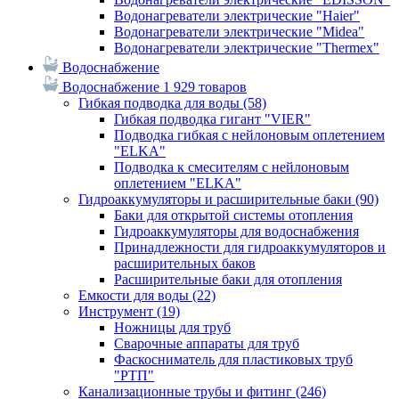
Водонагреватели электрические "Haier"
Водонагреватели электрические "Midea"
Водонагреватели электрические "Thermex"
Водоснабжение
Водоснабжение
1 929 товаров
Гибкая подводка для воды
(58)
Гибкая подводка гигант "VIER"
Подводка гибкая с нейлоновым оплетением
"ELKA"
Подводка к смесителям с нейлоновым
оплетением "ELKA"
Гидроаккумуляторы и расширительные баки
(90)
Баки для открытой системы отопления
Гидроаккумуляторы для водоснабжения
Принадлежности для гидроаккумуляторов и
расширительных баков
Расширительные баки для отопления
Емкости для воды
(22)
Инструмент
(19)
Ножницы для труб
Сварочные аппараты для труб
Фаскосниматель для пластиковых труб
"РТП"
Канализационные трубы и фитинг
(246)