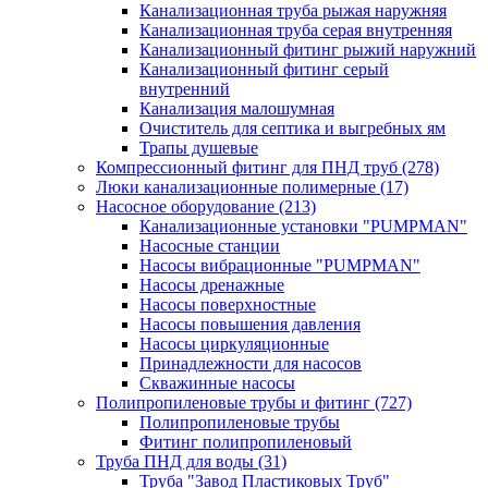
Канализационная труба рыжая наружняя
Канализационная труба серая внутренняя
Канализационный фитинг рыжий наружний
Канализационный фитинг серый
внутренний
Канализация малошумная
Очиститель для септика и выгребных ям
Трапы душевые
Компрессионный фитинг для ПНД труб
(278)
Люки канализационные полимерные
(17)
Насосное оборудование
(213)
Канализационные установки "PUMPMAN"
Насосные станции
Насосы вибрационные "PUMPMAN"
Насосы дренажные
Насосы поверхностные
Насосы повышения давления
Насосы циркуляционные
Принадлежности для насосов
Скважинные насосы
Полипропиленовые трубы и фитинг
(727)
Полипропиленовые трубы
Фитинг полипропиленовый
Труба ПНД для воды
(31)
Труба "Завод Пластиковых Труб"