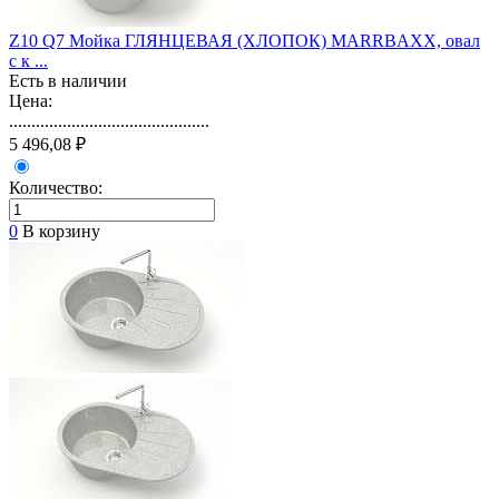
Z10 Q7 Мойка ГЛЯНЦЕВАЯ (ХЛОПОК) MARRBAXX, овал
с к ...
Есть в наличии
Цена:
.............................................
5 496,08 ₽
Количество:
0
В корзину