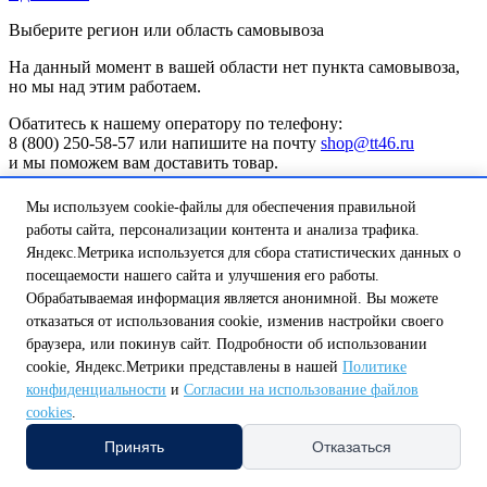
Выберите регион или область самовывоза
На данный момент в вашей области нет пункта самовывоза,
но мы над этим работаем.
Обатитесь к нашему оператору по телефону:
8 (800) 250-58-57 или напишите на почту
shop@tt46.ru
и мы поможем вам доставить товар.
Белгородская обл.
Калужская обл.
Курская обл.
Липецкая обл.
Мы используем cookie-файлы для обеспечения правильной
Нижегородская обл.
Орловская обл.
Смоленская обл.
Тульская
работы сайта, персонализации контента и анализа трафика.
обл.
Яндекс.Метрика используется для сбора статистических данных о
А
посещаемости нашего сайта и улучшения его работы.
Амурская обл.
Архангельская обл.
Астраханская обл.
Б
Обрабатываемая информация является анонимной. Вы можете
Белгородская обл.
Брянская обл.
отказаться от использования cookie, изменив настройки своего
В
браузера, или покинув сайт. Подробности об использовании
Владимирская обл.
Волгоградская обл.
Вологодская обл.
cookie, Яндекс.Метрики представлены в нашей
Политике
Воронежская обл.
конфиденциальности
и
Согласии на использование файлов
Е
cookies
.
Еврейская автономная обл.
И
Принять
Отказаться
Ивановская обл.
Иркутская обл.
К