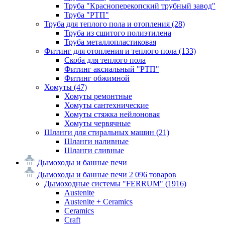
Труба "Красноперекопский трубный завод"
Труба "РТП"
Труба для теплого пола и отопления
(28)
Труба из сшитого полиэтилена
Труба металлопластиковая
Фитинг для отопления и теплого пола
(133)
Скоба для теплого пола
Фитинг аксиальный "РТП"
Фитинг обжимной
Хомуты
(47)
Хомуты ремонтные
Хомуты сантехнические
Хомуты стяжка нейлоновая
Хомуты червячные
Шланги для стиральных машин
(21)
Шланги наливные
Шланги сливные
Дымоходы и банные печи
Дымоходы и банные печи
2 096 товаров
Дымоходные системы "FERRUM"
(1916)
Austenite
Austenite + Ceramics
Ceramics
Craft