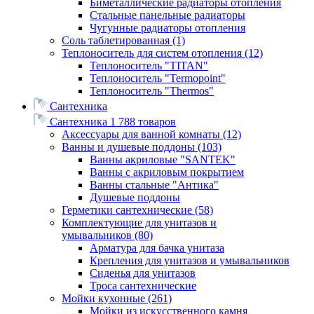
Биметаллические радиаторы отопления
Стальные панельные радиаторы
Чугунные радиаторы отопления
Соль таблетированная
(1)
Теплоноситель для систем отопления
(12)
Теплоноситель "TITAN"
Теплоноситель "Termopoint"
Теплоноситель "Thermos"
Сантехника
Сантехника
1 788 товаров
Аксессуары для ванной комнаты
(12)
Ванны и душевые поддоны
(103)
Ванны акриловые "SANTEK"
Ванны с акриловым покрытием
Ванны стальные "Антика"
Душевые поддоны
Герметики сантехнические
(58)
Комплектующие для унитазов и
умывальников
(80)
Арматура для бачка унитаза
Крепления для унитазов и умывальников
Сиденья для унитазов
Троса сантехнические
Мойки кухонные
(261)
Мойки из искусственного камня