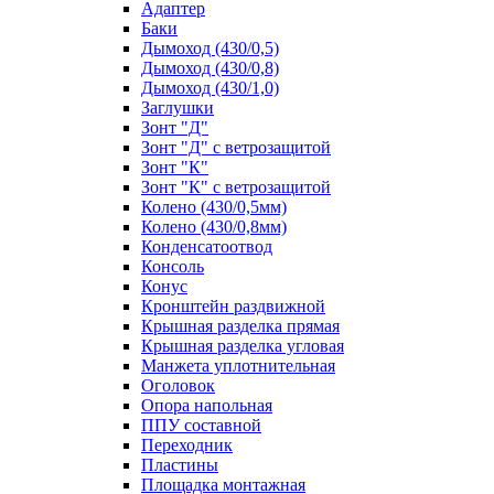
Адаптер
Баки
Дымоход (430/0,5)
Дымоход (430/0,8)
Дымоход (430/1,0)
Заглушки
Зонт "Д"
Зонт "Д" с ветрозащитой
Зонт "К"
Зонт "К" с ветрозащитой
Колено (430/0,5мм)
Колено (430/0,8мм)
Конденсатоотвод
Консоль
Конус
Кронштейн раздвижной
Крышная разделка прямая
Крышная разделка угловая
Манжета уплотнительная
Оголовок
Опора напольная
ППУ составной
Переходник
Пластины
Площадка монтажная