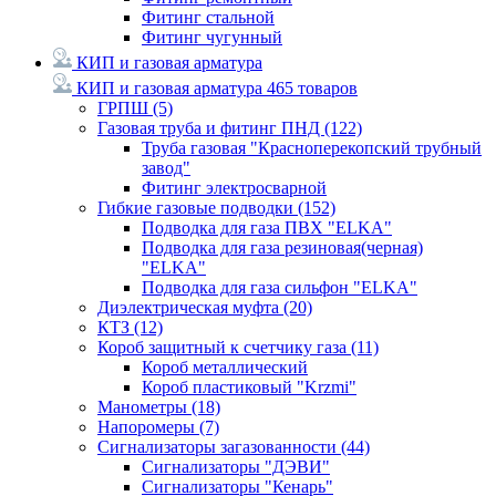
Фитинг стальной
Фитинг чугунный
КИП и газовая арматура
КИП и газовая арматура
465 товаров
ГРПШ
(5)
Газовая труба и фитинг ПНД
(122)
Труба газовая "Красноперекопский трубный
завод"
Фитинг электросварной
Гибкие газовые подводки
(152)
Подводка для газа ПВХ "ELKA"
Подводка для газа резиновая(черная)
"ELKA"
Подводка для газа сильфон "ELKA"
Диэлектрическая муфта
(20)
КТЗ
(12)
Короб защитный к счетчику газа
(11)
Короб металлический
Короб пластиковый "Krzmi"
Манометры
(18)
Напоромеры
(7)
Сигнализаторы загазованности
(44)
Сигнализаторы "ДЭВИ"
Сигнализаторы "Кенарь"