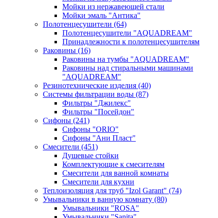
Мойки из нержавеющей стали
Мойки эмаль "Антика"
Полотенцесушители
(64)
Полотенцесушители "AQUADREAM"
Принадлежности к полотенцесушителям
Раковины
(16)
Раковины на тумбы "AQUADREAM"
Раковины над стиральными машинами
"AQUADREAM"
Резинотехнические изделия
(40)
Системы фильтрации воды
(87)
Фильтры "Джилекс"
Фильтры "Посейдон"
Сифоны
(241)
Сифоны "ORIO"
Сифоны "Ани Пласт"
Смесители
(451)
Душевые стойки
Комплектующие к смесителям
Смесители для ванной комнаты
Смесители для кухни
Теплоизоляция для труб "Izol Garant"
(74)
Умывальники в ванную комнату
(80)
Умывальники "ROSA"
Умывальники "Sanita"