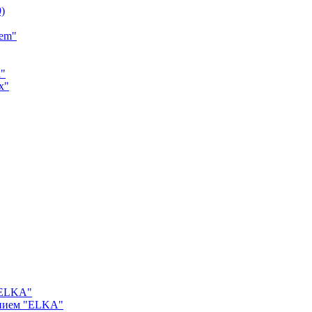
9)
tem"
a"
x"
"ELKA"
ением "ELKA"