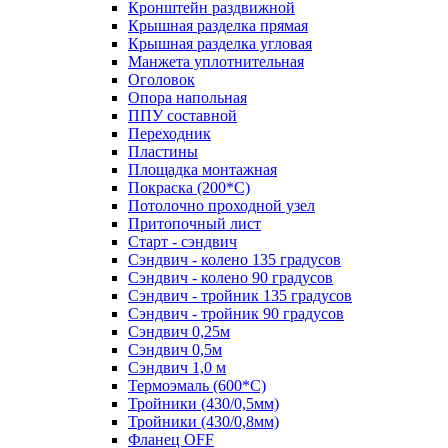
Кронштейн раздвижной
Крышная разделка прямая
Крышная разделка угловая
Манжета уплотнительная
Оголовок
Опора напольная
ППУ составной
Переходник
Пластины
Площадка монтажная
Покраска (200*С)
Потолочно проходной узел
Притопочный лист
Старт - сэндвич
Сэндвич - колено 135 градусов
Сэндвич - колено 90 градусов
Сэндвич - тройник 135 градусов
Сэндвич - тройник 90 градусов
Сэндвич 0,25м
Сэндвич 0,5м
Сэндвич 1,0 м
Термоэмаль (600*С)
Тройники (430/0,5мм)
Тройники (430/0,8мм)
Фланец OFF