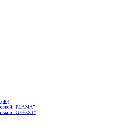
й
(40)
уховкой "FLAMA"
ховкой "GEFEST"