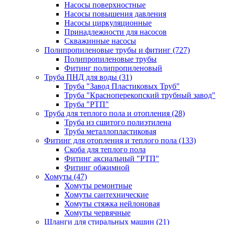
Насосы поверхностные
Насосы повышения давления
Насосы циркуляционные
Принадлежности для насосов
Скважинные насосы
Полипропиленовые трубы и фитинг
(727)
Полипропиленовые трубы
Фитинг полипропиленовый
Труба ПНД для воды
(31)
Труба "Завод Пластиковых Труб"
Труба "Красноперекопский трубный завод"
Труба "РТП"
Труба для теплого пола и отопления
(28)
Труба из сшитого полиэтилена
Труба металлопластиковая
Фитинг для отопления и теплого пола
(133)
Скоба для теплого пола
Фитинг аксиальный "РТП"
Фитинг обжимной
Хомуты
(47)
Хомуты ремонтные
Хомуты сантехнические
Хомуты стяжка нейлоновая
Хомуты червячные
Шланги для стиральных машин
(21)