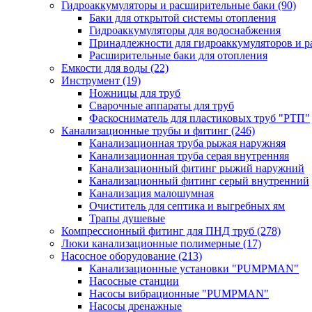
Гидроаккумуляторы и расширительные баки
(90)
Баки для открытой системы отопления
Гидроаккумуляторы для водоснабжения
Принадлежности для гидроаккумуляторов и р
Расширительные баки для отопления
Емкости для воды
(22)
Инструмент
(19)
Ножницы для труб
Сварочные аппараты для труб
Фаскосниматель для пластиковых труб "РТП"
Канализационные трубы и фитинг
(246)
Канализационная труба рыжая наружняя
Канализационная труба серая внутренняя
Канализационный фитинг рыжий наружний
Канализационный фитинг серый внутренний
Канализация малошумная
Очиститель для септика и выгребных ям
Трапы душевые
Компрессионный фитинг для ПНД труб
(278)
Люки канализационные полимерные
(17)
Насосное оборудование
(213)
Канализационные установки "PUMPMAN"
Насосные станции
Насосы вибрационные "PUMPMAN"
Насосы дренажные