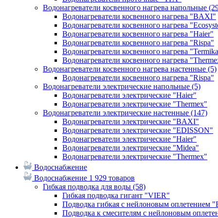
Водонагреватели косвенного нагрева напольные
(2
Водонагреватели косвенного нагрева "BAXI"
Водонагреватели косвенного нагрева "Ecosys
Водонагреватели косвенного нагрева "Haier"
Водонагреватели косвенного нагрева "Rispa"
Водонагреватели косвенного нагрева "Termik
Водонагреватели косвенного нагрева "Therme
Водонагреватели косвенного нагрева настенные
(5)
Водонагреватели косвенного нагрева "Rispa"
Водонагреватели электрические напольные
(5)
Водонагреватели электрические "Haier"
Водонагреватели электрические "Thermex"
Водонагреватели электрические настенные
(147)
Водонагреватели электрические "BAXI"
Водонагреватели электрические "EDISSON"
Водонагреватели электрические "Haier"
Водонагреватели электрические "Midea"
Водонагреватели электрические "Thermex"
Водоснабжение
Водоснабжение
1 929 товаров
Гибкая подводка для воды
(58)
Гибкая подводка гигант "VIER"
Подводка гибкая с нейлоновым оплетением 
Подводка к смесителям с нейлоновым оплет