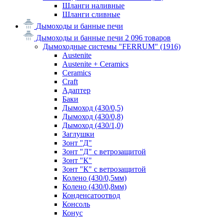
Шланги наливные
Шланги сливные
Дымоходы и банные печи
Дымоходы и банные печи
2 096 товаров
Дымоходные системы "FERRUM"
(1916)
Austenite
Austenite + Ceramics
Ceramics
Craft
Адаптер
Баки
Дымоход (430/0,5)
Дымоход (430/0,8)
Дымоход (430/1,0)
Заглушки
Зонт "Д"
Зонт "Д" с ветрозащитой
Зонт "К"
Зонт "К" с ветрозащитой
Колено (430/0,5мм)
Колено (430/0,8мм)
Конденсатоотвод
Консоль
Конус