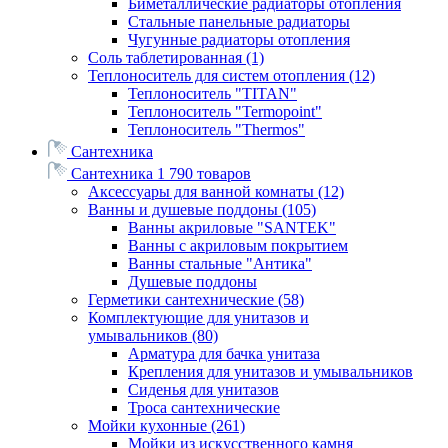
Биметаллические радиаторы отопления
Стальные панельные радиаторы
Чугунные радиаторы отопления
Соль таблетированная
(1)
Теплоноситель для систем отопления
(12)
Теплоноситель "TITAN"
Теплоноситель "Termopoint"
Теплоноситель "Thermos"
Сантехника
Сантехника
1 790 товаров
Аксессуары для ванной комнаты
(12)
Ванны и душевые поддоны
(105)
Ванны акриловые "SANTEK"
Ванны с акриловым покрытием
Ванны стальные "Антика"
Душевые поддоны
Герметики сантехнические
(58)
Комплектующие для унитазов и
умывальников
(80)
Арматура для бачка унитаза
Крепления для унитазов и умывальников
Сиденья для унитазов
Троса сантехнические
Мойки кухонные
(261)
Мойки из искусственного камня