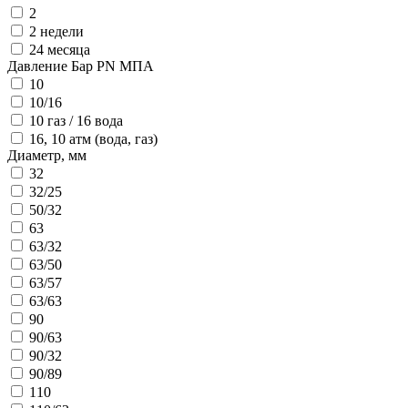
2
2 недели
24 месяца
Давление Бар PN МПА
10
10/16
10 газ / 16 вода
16, 10 атм (вода, газ)
Диаметр, мм
32
32/25
50/32
63
63/32
63/50
63/57
63/63
90
90/63
90/32
90/89
110