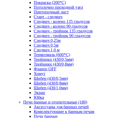
Покраска (200*С)
Потолочно проходной узел
Притопочный лист
Старт - сэндвич
Сэндвич - колено 135 градусов
Сэндвич - колено 90 градусов
Сэндвич - тройник 135 градусов
Сэндвич - тройник 90 градусов
Сэндвич 0,25м
Сэндвич 0,5м
Сэндвич 1,0 м
Термоэмаль (600*С)
Тройники (430/0,5мм)
Тройники (430/0,8мм)
Фланец OFF
Хомут
Шибер (430/0,5мм)
Шибер (430/0,8мм)
Шибер (430/1,0мм)
Экран
Юбка
Печи банные и отопительные
(180)
Аксессуары для банных печей
Комплектующие к банным печам
Печи банные