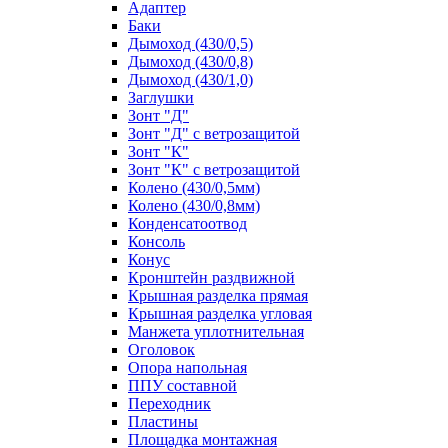
Адаптер
Баки
Дымоход (430/0,5)
Дымоход (430/0,8)
Дымоход (430/1,0)
Заглушки
Зонт "Д"
Зонт "Д" с ветрозащитой
Зонт "К"
Зонт "К" с ветрозащитой
Колено (430/0,5мм)
Колено (430/0,8мм)
Конденсатоотвод
Консоль
Конус
Кронштейн раздвижной
Крышная разделка прямая
Крышная разделка угловая
Манжета уплотнительная
Оголовок
Опора напольная
ППУ составной
Переходник
Пластины
Площадка монтажная