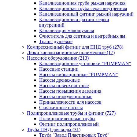
Канализационная труба рыжая наружняя
Канализационная труба серая внутренняя
Канализационный фитинг рыжий наружний
Канализационный фитинг серый
внутренний
Канализация малошумная
Очиститель для септика и выгребных ям
Трапы душевые
Компрессионный фитинг для ПНД труб
(278)
Люки канализационные полимерные
(17)
Насосное оборудование
(213)
Канализационные установки "PUMPMAN"
Насосные станции
Насосы вибрационные "PUMPMAN"
Насосы дренажные
Насосы поверхностные
Насосы повышения давления
Насосы циркуляционные
Принадлежности для насосов
Скважинные насосы
Полипропиленовые трубы и фитинг
(727)
Полипропиленовые трубы
Фитинг полипропиленовый
Труба ПНД для воды
(31)
Труба "Завод Пластиковых Труб"