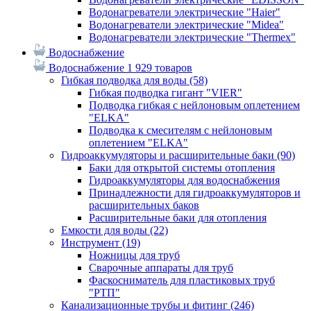
Водонагреватели электрические "Haier"
Водонагреватели электрические "Midea"
Водонагреватели электрические "Thermex"
Водоснабжение
Водоснабжение
1 929 товаров
Гибкая подводка для воды
(58)
Гибкая подводка гигант "VIER"
Подводка гибкая с нейлоновым оплетением
"ELKA"
Подводка к смесителям с нейлоновым
оплетением "ELKA"
Гидроаккумуляторы и расширительные баки
(90)
Баки для открытой системы отопления
Гидроаккумуляторы для водоснабжения
Принадлежности для гидроаккумуляторов и
расширительных баков
Расширительные баки для отопления
Емкости для воды
(22)
Инструмент
(19)
Ножницы для труб
Сварочные аппараты для труб
Фаскосниматель для пластиковых труб
"РТП"
Канализационные трубы и фитинг
(246)