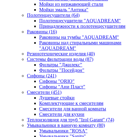
Мойки из нержавеющей стали
Мойки эмаль "Антика"
Полотенцесушители
(64)
Полотенцесушители "AQUADREAM"
Принадлежности к полотенцесушителям
Раковины
(16)
Раковины на тумбы "AQUADREAM"
Раковины над стиральными машинами
"AQUADREAM"
Резинотехнические изделия
(40)
Системы фильтрации воды
(87)
Фильтры "Джилекс"
Фильтры "Посейдон"
Сифоны
(241)
Сифоны "ORIO"
Сифоны "Ани Пласт"
Смесители
(451)
Душевые стойки
Комплектующие к смесителям
Смесители для ванной комнаты
Смесители для кухни
Теплоизоляция для труб "Izol Garant"
(74)
Умывальники в ванную комнату
(80)
Умывальники "ROSA"
Умывальники "Sanita"