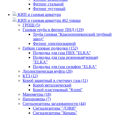
Фитинг стальной
Фитинг чугунный
КИП и газовая арматура
КИП и газовая арматура
462 товара
ГРПШ
(5)
Газовая труба и фитинг ПНД
(119)
Труба газовая "Красноперекопский трубный
завод"
Фитинг электросварной
Гибкие газовые подводки
(152)
Подводка для газа ПВХ "ELKA"
Подводка для газа резиновая(черная)
"ELKA"
Подводка для газа сильфон "ELKA"
Диэлектрическая муфта
(20)
КТЗ
(12)
Короб защитный к счетчику газа
(11)
Короб металлический
Короб пластиковый "Krzmi"
Манометры
(18)
Напоромеры
(7)
Сигнализаторы загазованности
(44)
Сигнализаторы "ДЭВИ"
Сигнализаторы "Кенарь"