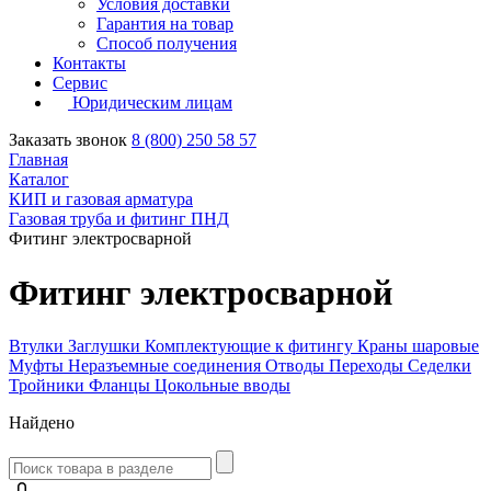
Условия доставки
Гарантия на товар
Способ получения
Контакты
Сервис
Юридическим лицам
Заказать звонок
8 (800) 250 58 57
Главная
Каталог
КИП и газовая арматура
Газовая труба и фитинг ПНД
Фитинг электросварной
Фитинг электросварной
Втулки
Заглушки
Комплектующие к фитингу
Краны шаровые
Муфты
Неразъемные соединения
Отводы
Переходы
Седелки
Тройники
Фланцы
Цокольные вводы
Найдено