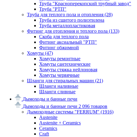
Труба "Красноперекопский трубный завод"
Труба "РТП"
Труба для теплого пола и отопления
(28)
Труба из сшитого полиэтилена
Труба металлопластиковая
Фитинг для отопления и теплого пола
(133)
Скоба для теплого пола
Фитинг аксиальный "РТП"
Фитинг обжимной
Хомуты
(47)
Хомуты ремонтные
Хомуты сантехнические
Хомуты стяжка нейлоновая
Хомуты червячные
Шланги для стиральных машин
(21)
Шланги наливные
Шланги сливные
Дымоходы и банные печи
Дымоходы и банные печи
2 096 товаров
Дымоходные системы "FERRUM"
(1916)
Austenite
Austenite + Ceramics
Ceramics
Craft