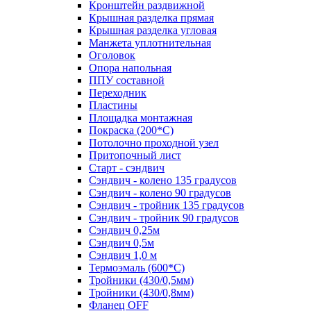
Кронштейн раздвижной
Крышная разделка прямая
Крышная разделка угловая
Манжета уплотнительная
Оголовок
Опора напольная
ППУ составной
Переходник
Пластины
Площадка монтажная
Покраска (200*С)
Потолочно проходной узел
Притопочный лист
Старт - сэндвич
Сэндвич - колено 135 градусов
Сэндвич - колено 90 градусов
Сэндвич - тройник 135 градусов
Сэндвич - тройник 90 градусов
Сэндвич 0,25м
Сэндвич 0,5м
Сэндвич 1,0 м
Термоэмаль (600*С)
Тройники (430/0,5мм)
Тройники (430/0,8мм)
Фланец OFF