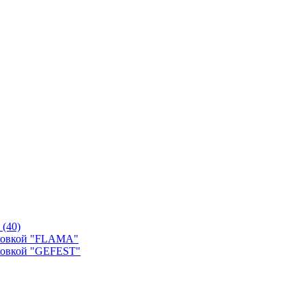
й
(40)
уховкой "FLAMA"
ховкой "GEFEST"