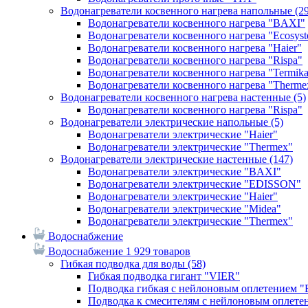
Водонагреватели косвенного нагрева напольные
(2
Водонагреватели косвенного нагрева "BAXI"
Водонагреватели косвенного нагрева "Ecosys
Водонагреватели косвенного нагрева "Haier"
Водонагреватели косвенного нагрева "Rispa"
Водонагреватели косвенного нагрева "Termik
Водонагреватели косвенного нагрева "Therme
Водонагреватели косвенного нагрева настенные
(5)
Водонагреватели косвенного нагрева "Rispa"
Водонагреватели электрические напольные
(5)
Водонагреватели электрические "Haier"
Водонагреватели электрические "Thermex"
Водонагреватели электрические настенные
(147)
Водонагреватели электрические "BAXI"
Водонагреватели электрические "EDISSON"
Водонагреватели электрические "Haier"
Водонагреватели электрические "Midea"
Водонагреватели электрические "Thermex"
Водоснабжение
Водоснабжение
1 929 товаров
Гибкая подводка для воды
(58)
Гибкая подводка гигант "VIER"
Подводка гибкая с нейлоновым оплетением 
Подводка к смесителям с нейлоновым оплет