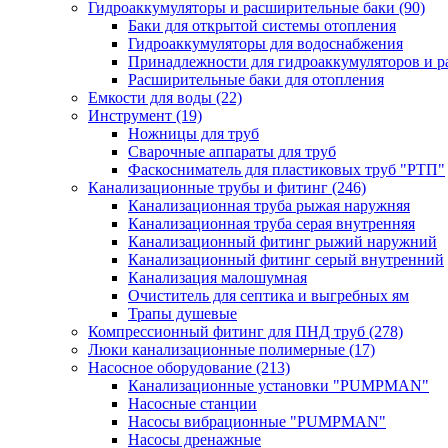
Гидроаккумуляторы и расширительные баки
(90)
Баки для открытой системы отопления
Гидроаккумуляторы для водоснабжения
Принадлежности для гидроаккумуляторов и р
Расширительные баки для отопления
Емкости для воды
(22)
Инструмент
(19)
Ножницы для труб
Сварочные аппараты для труб
Фаскосниматель для пластиковых труб "РТП"
Канализационные трубы и фитинг
(246)
Канализационная труба рыжая наружняя
Канализационная труба серая внутренняя
Канализационный фитинг рыжий наружний
Канализационный фитинг серый внутренний
Канализация малошумная
Очиститель для септика и выгребных ям
Трапы душевые
Компрессионный фитинг для ПНД труб
(278)
Люки канализационные полимерные
(17)
Насосное оборудование
(213)
Канализационные установки "PUMPMAN"
Насосные станции
Насосы вибрационные "PUMPMAN"
Насосы дренажные