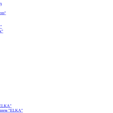
9)
tem"
a"
x"
"ELKA"
ением "ELKA"