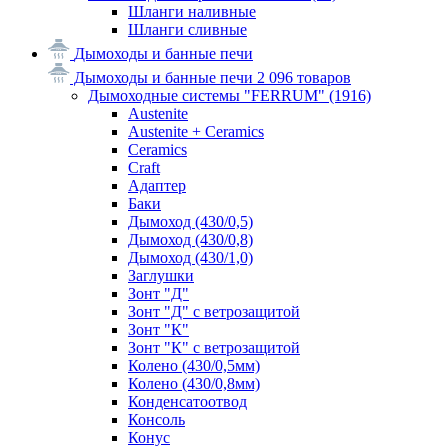
Шланги наливные
Шланги сливные
Дымоходы и банные печи
Дымоходы и банные печи
2 096 товаров
Дымоходные системы "FERRUM"
(1916)
Austenite
Austenite + Ceramics
Ceramics
Craft
Адаптер
Баки
Дымоход (430/0,5)
Дымоход (430/0,8)
Дымоход (430/1,0)
Заглушки
Зонт "Д"
Зонт "Д" с ветрозащитой
Зонт "К"
Зонт "К" с ветрозащитой
Колено (430/0,5мм)
Колено (430/0,8мм)
Конденсатоотвод
Консоль
Конус