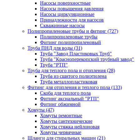
Насосы поверхностные
Насосы повышения давления
Насосы циркуляционные
Принадлежности для насосов
Скважинные насосы
Полипропиленовые трубы и фитинг
(727)
Полипропиленовые трубы
Фитинг полипропиленовый
Труба ПНД для воды
(31)
Труба "Завод Пластиковых Труб"
Труба "Красноперекопский трубный завод"
Труба "РТП"
Труба для теплого пола и отопления
(28)
Труба из сшитого полиэтилена
Труба металлопластиковая
Фитинг для отопления и теплого пола
(133)
Скоба для теплого пола
Фитинг аксиальный "РТП"
Фитинг обжимной
Хомуты
(47)
Хомуты ремонтные
Хомуты сантехнические
Хомуты стяжка нейлоновая
Хомуты червячные
Шланги для стиральных машин
(21)