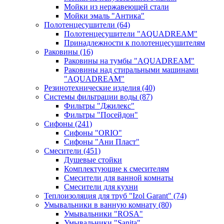
Мойки из нержавеющей стали
Мойки эмаль "Антика"
Полотенцесушители
(64)
Полотенцесушители "AQUADREAM"
Принадлежности к полотенцесушителям
Раковины
(16)
Раковины на тумбы "AQUADREAM"
Раковины над стиральными машинами
"AQUADREAM"
Резинотехнические изделия
(40)
Системы фильтрации воды
(87)
Фильтры "Джилекс"
Фильтры "Посейдон"
Сифоны
(241)
Сифоны "ORIO"
Сифоны "Ани Пласт"
Смесители
(451)
Душевые стойки
Комплектующие к смесителям
Смесители для ванной комнаты
Смесители для кухни
Теплоизоляция для труб "Izol Garant"
(74)
Умывальники в ванную комнату
(80)
Умывальники "ROSA"
Умывальники "Sanita"