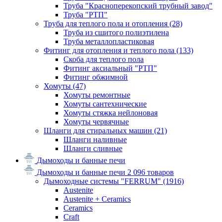
Труба "Красноперекопский трубный завод"
Труба "РТП"
Труба для теплого пола и отопления
(28)
Труба из сшитого полиэтилена
Труба металлопластиковая
Фитинг для отопления и теплого пола
(133)
Скоба для теплого пола
Фитинг аксиальный "РТП"
Фитинг обжимной
Хомуты
(47)
Хомуты ремонтные
Хомуты сантехнические
Хомуты стяжка нейлоновая
Хомуты червячные
Шланги для стиральных машин
(21)
Шланги наливные
Шланги сливные
Дымоходы и банные печи
Дымоходы и банные печи
2 096 товаров
Дымоходные системы "FERRUM"
(1916)
Austenite
Austenite + Ceramics
Ceramics
Craft