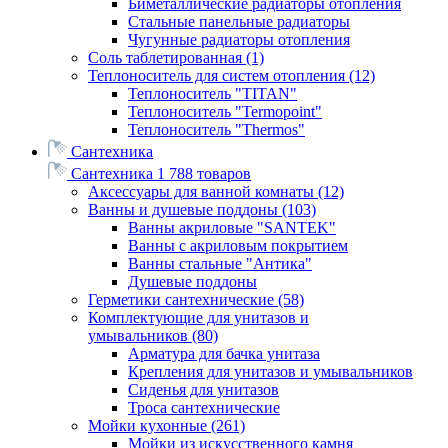
Биметаллические радиаторы отопления
Стальные панельные радиаторы
Чугунные радиаторы отопления
Соль таблетированная
(1)
Теплоноситель для систем отопления
(12)
Теплоноситель "TITAN"
Теплоноситель "Termopoint"
Теплоноситель "Thermos"
Сантехника
Сантехника
1 788 товаров
Аксессуары для ванной комнаты
(12)
Ванны и душевые поддоны
(103)
Ванны акриловые "SANTEK"
Ванны с акриловым покрытием
Ванны стальные "Антика"
Душевые поддоны
Герметики сантехнические
(58)
Комплектующие для унитазов и
умывальников
(80)
Арматура для бачка унитаза
Крепления для унитазов и умывальников
Сиденья для унитазов
Троса сантехнические
Мойки кухонные
(261)
Мойки из искусственного камня