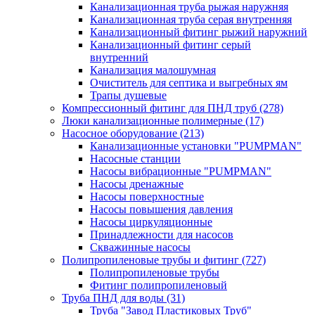
Канализационная труба рыжая наружняя
Канализационная труба серая внутренняя
Канализационный фитинг рыжий наружний
Канализационный фитинг серый
внутренний
Канализация малошумная
Очиститель для септика и выгребных ям
Трапы душевые
Компрессионный фитинг для ПНД труб
(278)
Люки канализационные полимерные
(17)
Насосное оборудование
(213)
Канализационные установки "PUMPMAN"
Насосные станции
Насосы вибрационные "PUMPMAN"
Насосы дренажные
Насосы поверхностные
Насосы повышения давления
Насосы циркуляционные
Принадлежности для насосов
Скважинные насосы
Полипропиленовые трубы и фитинг
(727)
Полипропиленовые трубы
Фитинг полипропиленовый
Труба ПНД для воды
(31)
Труба "Завод Пластиковых Труб"