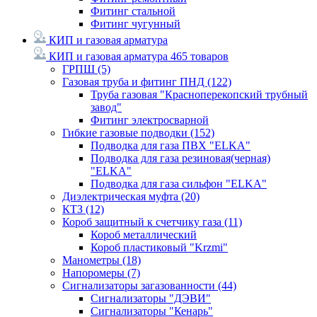
Фитинг стальной
Фитинг чугунный
КИП и газовая арматура
КИП и газовая арматура
465 товаров
ГРПШ
(5)
Газовая труба и фитинг ПНД
(122)
Труба газовая "Красноперекопский трубный
завод"
Фитинг электросварной
Гибкие газовые подводки
(152)
Подводка для газа ПВХ "ELKA"
Подводка для газа резиновая(черная)
"ELKA"
Подводка для газа сильфон "ELKA"
Диэлектрическая муфта
(20)
КТЗ
(12)
Короб защитный к счетчику газа
(11)
Короб металлический
Короб пластиковый "Krzmi"
Манометры
(18)
Напоромеры
(7)
Сигнализаторы загазованности
(44)
Сигнализаторы "ДЭВИ"
Сигнализаторы "Кенарь"