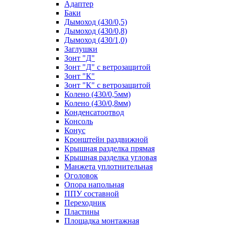
Адаптер
Баки
Дымоход (430/0,5)
Дымоход (430/0,8)
Дымоход (430/1,0)
Заглушки
Зонт "Д"
Зонт "Д" с ветрозащитой
Зонт "К"
Зонт "К" с ветрозащитой
Колено (430/0,5мм)
Колено (430/0,8мм)
Конденсатоотвод
Консоль
Конус
Кронштейн раздвижной
Крышная разделка прямая
Крышная разделка угловая
Манжета уплотнительная
Оголовок
Опора напольная
ППУ составной
Переходник
Пластины
Площадка монтажная