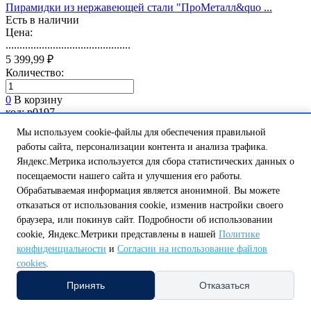
Пирамидки из нержавеющей стали "ПроМеталл&quo ...
Есть в наличии
Цена:
.............................................
5 399,99 ₽
Количество:
0
В корзину
код: p0197
Мы используем cookie-файлы для обеспечения правильной
работы сайта, персонализации контента и анализа трафика.
Яндекс.Метрика используется для сбора статистических данных о
посещаемости нашего сайта и улучшения его работы.
Обрабатываемая информация является анонимной. Вы можете
отказаться от использования cookie, изменив настройки своего
браузера, или покинув сайт. Подробности об использовании
Сетка-каменка комбинированная ламель "Пироксе ...
cookie, Яндекс.Метрики представлены в нашей
Политике
Есть в наличии
конфиденциальности
и
Согласии на использование файлов
Цена:
cookies
.
.............................................
32 899,97 ₽
Принять
Отказаться
Количество: