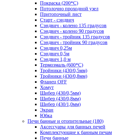
Покраска (200*С)
Потолочно проходной узел
Притопочный лист
Старт - сэндвич
Сэндвич - колено 135 градусов
Сэндвич - колено 90 градусов
Сэндвич - тройник 135 градусов
Сэндвич - тройник 90 градусов
Сэндвич 0,25м
Сэндвич 0,5м
Сэндвич 1,0 м
Термоэмаль (600*С)
Тройники (430/0,5мм)
Тройники (430/0,8мм)
Фланец OFF
Хомут
Шибер (430/0,5мм)
Шибер (430/0,8мм)
Шибер (430/1,0мм)
Экран
Юбка
Печи банные и отопительные
(180)
Аксессуары для банных печей
Комплектующие к банным печам
Печи банные