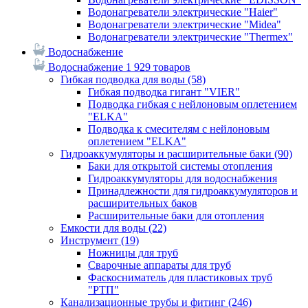
Водонагреватели электрические "Haier"
Водонагреватели электрические "Midea"
Водонагреватели электрические "Thermex"
Водоснабжение
Водоснабжение
1 929 товаров
Гибкая подводка для воды
(58)
Гибкая подводка гигант "VIER"
Подводка гибкая с нейлоновым оплетением
"ELKA"
Подводка к смесителям с нейлоновым
оплетением "ELKA"
Гидроаккумуляторы и расширительные баки
(90)
Баки для открытой системы отопления
Гидроаккумуляторы для водоснабжения
Принадлежности для гидроаккумуляторов и
расширительных баков
Расширительные баки для отопления
Емкости для воды
(22)
Инструмент
(19)
Ножницы для труб
Сварочные аппараты для труб
Фаскосниматель для пластиковых труб
"РТП"
Канализационные трубы и фитинг
(246)