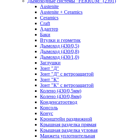
Дымоходные системы "FERRUM"
(2391)
Austenite
Austenite + Ceramics
Ceramics
Craft
Адаптер
Баки
Втулки и герметик
Дымоход (430/0,5)
Дымоход (430/0,8)
Дымоход (430/1,0)
Заглушки
Зонт "Д"
Зонт "Д" с ветрозащитой
Зонт "К"
Зонт "К" с ветрозащитой
Колено (430/0,5мм)
Колено (430/0,8мм)
Конденсатоотвод
Консоль
Конус
Кронштейн раздвижной
Крышная разделка прямая
Крышная разделка угловая
Манжета уплотнительная