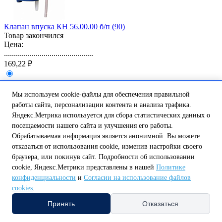
Клапан впуска КН 56.00.00 б/п (90)
Товар закончился
Цена:
.............................................
169,22 ₽
Сообщить о наличии
код: 549006
Мы используем cookie-файлы для обеспечения правильной
работы сайта, персонализации контента и анализа трафика.
Яндекс.Метрика используется для сбора статистических данных о
посещаемости нашего сайта и улучшения его работы.
Обрабатываемая информация является анонимной. Вы можете
отказаться от использования cookie, изменив настройки своего
браузера, или покинув сайт. Подробности об использовании
cookie, Яндекс.Метрики представлены в нашей
Политике
Арматура А 105.56.14.3 б/п кнопка хром (22)
конфиденциальности
и
Согласии на использование файлов
Есть в наличии
cookies
.
Цена:
.............................................
Принять
Отказаться
538,27 ₽