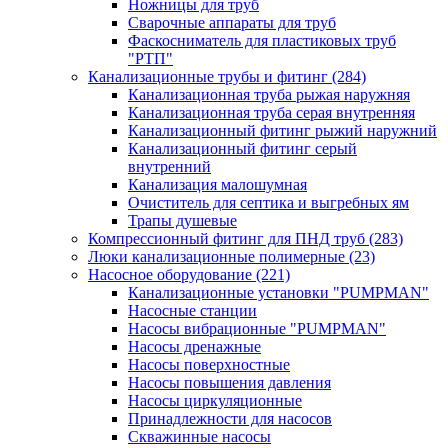
Ножницы для труб
Сварочные аппараты для труб
Фаскосниматель для пластиковых труб
"РТП"
Канализационные трубы и фитинг
(284)
Канализационная труба рыжая наружняя
Канализационная труба серая внутренняя
Канализационный фитинг рыжий наружний
Канализационный фитинг серый
внутренний
Канализация малошумная
Очиститель для септика и выгребных ям
Трапы душевые
Компрессионный фитинг для ПНД труб
(283)
Люки канализационные полимерные
(23)
Насосное оборудование
(221)
Канализационные установки "PUMPMAN"
Насосные станции
Насосы вибрационные "PUMPMAN"
Насосы дренажные
Насосы поверхностные
Насосы повышения давления
Насосы циркуляционные
Принадлежности для насосов
Скважинные насосы