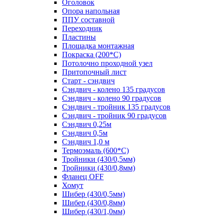
Оголовок
Опора напольная
ППУ составной
Переходник
Пластины
Площадка монтажная
Покраска (200*С)
Потолочно проходной узел
Притопочный лист
Старт - сэндвич
Сэндвич - колено 135 градусов
Сэндвич - колено 90 градусов
Сэндвич - тройник 135 градусов
Сэндвич - тройник 90 градусов
Сэндвич 0,25м
Сэндвич 0,5м
Сэндвич 1,0 м
Термоэмаль (600*С)
Тройники (430/0,5мм)
Тройники (430/0,8мм)
Фланец OFF
Хомут
Шибер (430/0,5мм)
Шибер (430/0,8мм)
Шибер (430/1,0мм)