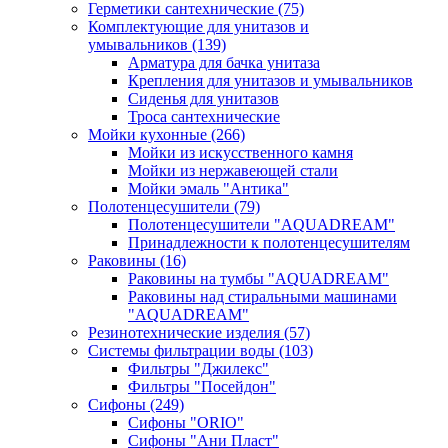
Герметики сантехнические
(75)
Комплектующие для унитазов и
умывальников
(139)
Арматура для бачка унитаза
Крепления для унитазов и умывальников
Сиденья для унитазов
Троса сантехнические
Мойки кухонные
(266)
Мойки из искусственного камня
Мойки из нержавеющей стали
Мойки эмаль "Антика"
Полотенцесушители
(79)
Полотенцесушители "AQUADREAM"
Принадлежности к полотенцесушителям
Раковины
(16)
Раковины на тумбы "AQUADREAM"
Раковины над стиральными машинами
"AQUADREAM"
Резинотехнические изделия
(57)
Системы фильтрации воды
(103)
Фильтры "Джилекс"
Фильтры "Посейдон"
Сифоны
(249)
Сифоны "ORIO"
Сифоны "Ани Пласт"