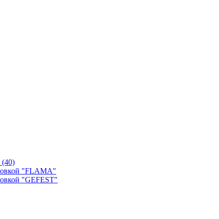
й
(40)
уховкой "FLAMA"
ховкой "GEFEST"