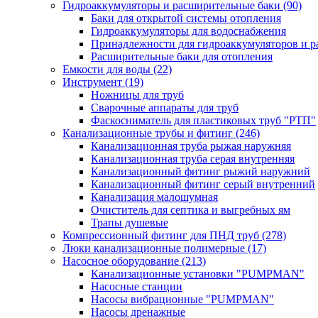
Гидроаккумуляторы и расширительные баки
(90)
Баки для открытой системы отопления
Гидроаккумуляторы для водоснабжения
Принадлежности для гидроаккумуляторов и р
Расширительные баки для отопления
Емкости для воды
(22)
Инструмент
(19)
Ножницы для труб
Сварочные аппараты для труб
Фаскосниматель для пластиковых труб "РТП"
Канализационные трубы и фитинг
(246)
Канализационная труба рыжая наружняя
Канализационная труба серая внутренняя
Канализационный фитинг рыжий наружний
Канализационный фитинг серый внутренний
Канализация малошумная
Очиститель для септика и выгребных ям
Трапы душевые
Компрессионный фитинг для ПНД труб
(278)
Люки канализационные полимерные
(17)
Насосное оборудование
(213)
Канализационные установки "PUMPMAN"
Насосные станции
Насосы вибрационные "PUMPMAN"
Насосы дренажные