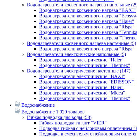
Водонагреватели косвенного нагрева напольные
(2
Водонагреватели косвенного нагрева "BAXI"
Водонагреватели косвенного нагрева "Ecosys
Водонагреватели косвенного нагрева "Haier"
Водонагреватели косвенного нагрева "Rispa"
Водонагреватели косвенного нагрева "Termik
Водонагреватели косвенного нагрева "Therme
Водонагреватели косвенного нагрева настенные
(5)
Водонагреватели косвенного нагрева "Rispa"
Водонагреватели электрические напольные
(5)
Водонагреватели электрические "Haier"
Водонагреватели электрические "Thermex"
Водонагреватели электрические настенные
(147)
Водонагреватели электрические "BAXI"
Водонагреватели электрические "EDISSON"
Водонагреватели электрические "Haier"
Водонагреватели электрические "Midea"
Водонагреватели электрические "Thermex"
Водоснабжение
Водоснабжение
1 929 товаров
Гибкая подводка для воды
(58)
Гибкая подводка гигант "VIER"
Подводка гибкая с нейлоновым оплетением 
Подводка к смесителям с нейлоновым оплет