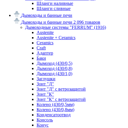
Шланги наливные
Шланги сливные
Дымоходы и банные печи
Дымоходы и банные печи
2 096 товаров
Дымоходные системы "FERRUM"
(1916)
Austenite
Austenite + Ceramics
Ceramics
Craft
Адаптер
Баки
Дымоход (430/0,5)
Дымоход (430/0,8)
Дымоход (430/1,0)
Заглушки
Зонт "Д"
Зонт "Д" с ветрозащитой
Зонт "К"
Зонт "К" с ветрозащитой
Колено (430/0,5мм)
Колено (430/0,8мм)
Конденсатоотвод
Консоль
Конус