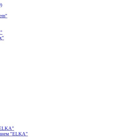
9)
tem"
a"
x"
"ELKA"
ением "ELKA"