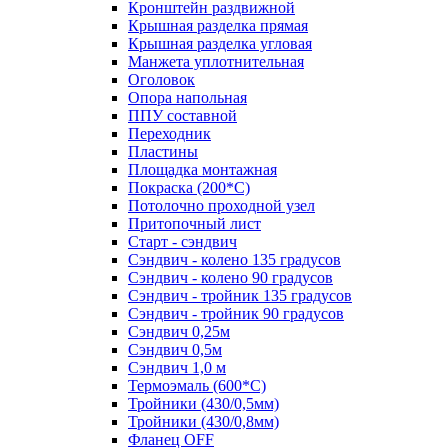
Кронштейн раздвижной
Крышная разделка прямая
Крышная разделка угловая
Манжета уплотнительная
Оголовок
Опора напольная
ППУ составной
Переходник
Пластины
Площадка монтажная
Покраска (200*С)
Потолочно проходной узел
Притопочный лист
Старт - сэндвич
Сэндвич - колено 135 градусов
Сэндвич - колено 90 градусов
Сэндвич - тройник 135 градусов
Сэндвич - тройник 90 градусов
Сэндвич 0,25м
Сэндвич 0,5м
Сэндвич 1,0 м
Термоэмаль (600*С)
Тройники (430/0,5мм)
Тройники (430/0,8мм)
Фланец OFF