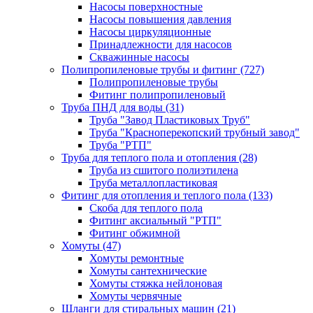
Насосы поверхностные
Насосы повышения давления
Насосы циркуляционные
Принадлежности для насосов
Скважинные насосы
Полипропиленовые трубы и фитинг
(727)
Полипропиленовые трубы
Фитинг полипропиленовый
Труба ПНД для воды
(31)
Труба "Завод Пластиковых Труб"
Труба "Красноперекопский трубный завод"
Труба "РТП"
Труба для теплого пола и отопления
(28)
Труба из сшитого полиэтилена
Труба металлопластиковая
Фитинг для отопления и теплого пола
(133)
Скоба для теплого пола
Фитинг аксиальный "РТП"
Фитинг обжимной
Хомуты
(47)
Хомуты ремонтные
Хомуты сантехнические
Хомуты стяжка нейлоновая
Хомуты червячные
Шланги для стиральных машин
(21)