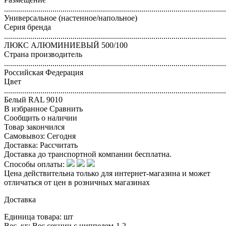
..............................................................................................................
Универсальное (настенное/напольное)
Серия бренда
..............................................................................................................
ЛЮКС АЛЮМИНИЕВЫЙ 500/100
Страна производитель
..............................................................................................................
Российская Федерация
Цвет
..............................................................................................................
Белый RAL 9010
В избранное
Сравнить
Сообщить о наличии
Товар закончился
Самовывоз:
Сегодня
Доставка:
Рассчитать
Доставка до транспортной компании бесплатна.
Способы оплаты:
Цена действительна только для интернет-магазина и может
отличаться от цен в розничных магазинах
Доставка
Единица товара: шт
Вес, кг: Вес секции с ниппелем-1,2