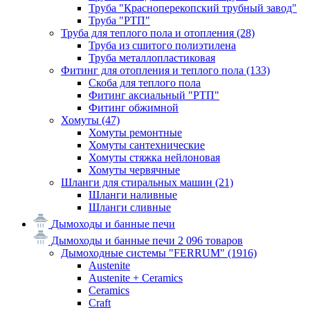
Труба "Красноперекопский трубный завод"
Труба "РТП"
Труба для теплого пола и отопления
(28)
Труба из сшитого полиэтилена
Труба металлопластиковая
Фитинг для отопления и теплого пола
(133)
Скоба для теплого пола
Фитинг аксиальный "РТП"
Фитинг обжимной
Хомуты
(47)
Хомуты ремонтные
Хомуты сантехнические
Хомуты стяжка нейлоновая
Хомуты червячные
Шланги для стиральных машин
(21)
Шланги наливные
Шланги сливные
Дымоходы и банные печи
Дымоходы и банные печи
2 096 товаров
Дымоходные системы "FERRUM"
(1916)
Austenite
Austenite + Ceramics
Ceramics
Craft