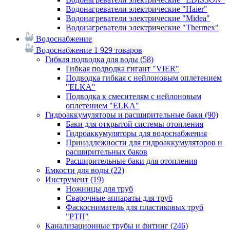
Водонагреватели электрические "Haier"
Водонагреватели электрические "Midea"
Водонагреватели электрические "Thermex"
Водоснабжение
Водоснабжение
1 929 товаров
Гибкая подводка для воды
(58)
Гибкая подводка гигант "VIER"
Подводка гибкая с нейлоновым оплетением
"ELKA"
Подводка к смесителям с нейлоновым
оплетением "ELKA"
Гидроаккумуляторы и расширительные баки
(90)
Баки для открытой системы отопления
Гидроаккумуляторы для водоснабжения
Принадлежности для гидроаккумуляторов и
расширительных баков
Расширительные баки для отопления
Емкости для воды
(22)
Инструмент
(19)
Ножницы для труб
Сварочные аппараты для труб
Фаскосниматель для пластиковых труб
"РТП"
Канализационные трубы и фитинг
(246)