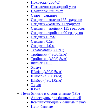
Покраска (200*С)
Потолочно проходной узел
Притопочный лист
Старт - сэндвич
Сэндвич - колено 135 градусов
Сэндвич - колено 90 градусов
Сэндвич - тройник 135 градусов
Сэндвич - тройник 90 градусов
Сэндвич 0,25м
Сэндвич 0,5м
Сэндвич 1,0 м
Термоэмаль (600*С)
Тройники (430/0,5мм)
Тройники (430/0,8мм)
Фланец OFF
Хомут
Шибер (430/0,5мм)
Шибер (430/0,8мм)
Шибер (430/1,0мм)
Экран
Юбка
Печи банные и отопительные
(180)
Аксессуары для банных печей
Комплектующие к банным печам
Печи банные