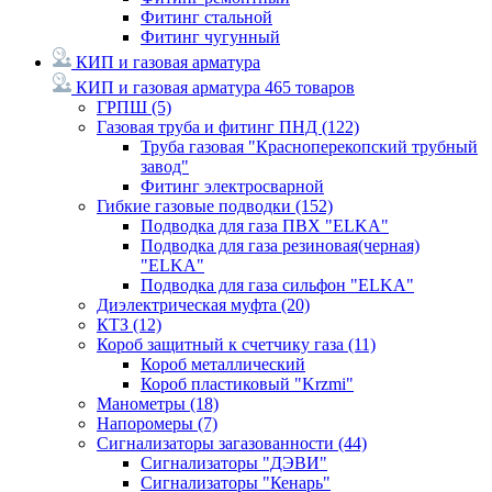
Фитинг стальной
Фитинг чугунный
КИП и газовая арматура
КИП и газовая арматура
465 товаров
ГРПШ
(5)
Газовая труба и фитинг ПНД
(122)
Труба газовая "Красноперекопский трубный
завод"
Фитинг электросварной
Гибкие газовые подводки
(152)
Подводка для газа ПВХ "ELKA"
Подводка для газа резиновая(черная)
"ELKA"
Подводка для газа сильфон "ELKA"
Диэлектрическая муфта
(20)
КТЗ
(12)
Короб защитный к счетчику газа
(11)
Короб металлический
Короб пластиковый "Krzmi"
Манометры
(18)
Напоромеры
(7)
Сигнализаторы загазованности
(44)
Сигнализаторы "ДЭВИ"
Сигнализаторы "Кенарь"