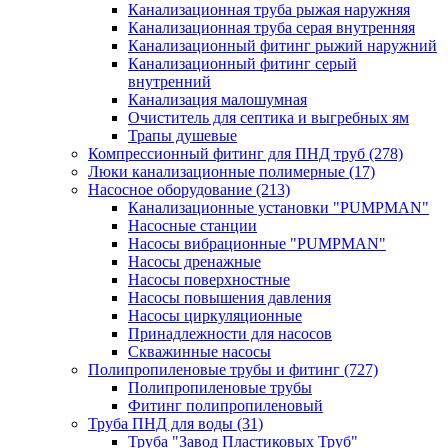
Канализационная труба рыжая наружняя
Канализационная труба серая внутренняя
Канализационный фитинг рыжий наружний
Канализационный фитинг серый
внутренний
Канализация малошумная
Очиститель для септика и выгребных ям
Трапы душевые
Компрессионный фитинг для ПНД труб
(278)
Люки канализационные полимерные
(17)
Насосное оборудование
(213)
Канализационные установки "PUMPMAN"
Насосные станции
Насосы вибрационные "PUMPMAN"
Насосы дренажные
Насосы поверхностные
Насосы повышения давления
Насосы циркуляционные
Принадлежности для насосов
Скважинные насосы
Полипропиленовые трубы и фитинг
(727)
Полипропиленовые трубы
Фитинг полипропиленовый
Труба ПНД для воды
(31)
Труба "Завод Пластиковых Труб"