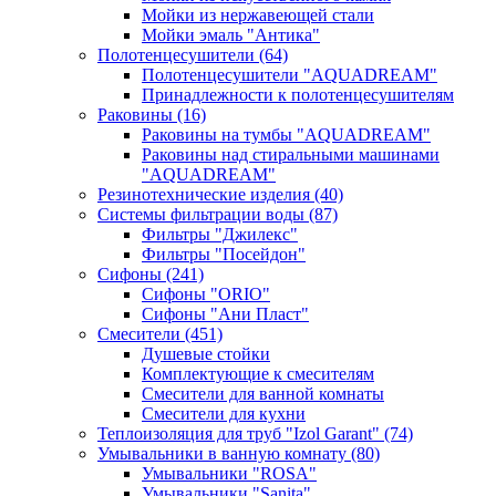
Мойки из нержавеющей стали
Мойки эмаль "Антика"
Полотенцесушители
(64)
Полотенцесушители "AQUADREAM"
Принадлежности к полотенцесушителям
Раковины
(16)
Раковины на тумбы "AQUADREAM"
Раковины над стиральными машинами
"AQUADREAM"
Резинотехнические изделия
(40)
Системы фильтрации воды
(87)
Фильтры "Джилекс"
Фильтры "Посейдон"
Сифоны
(241)
Сифоны "ORIO"
Сифоны "Ани Пласт"
Смесители
(451)
Душевые стойки
Комплектующие к смесителям
Смесители для ванной комнаты
Смесители для кухни
Теплоизоляция для труб "Izol Garant"
(74)
Умывальники в ванную комнату
(80)
Умывальники "ROSA"
Умывальники "Sanita"