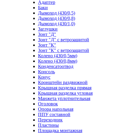
Адаптер
Баки
Дымоход (430/0,5)
Дымоход (430/0,8)
Дымоход (430/1,0)
Заглушки
Зонт "Д"
Зонт "Д" с ветрозащитой
Зонт "К"
Зонт "К" с ветрозащитой
Колено (430/0,5мм)
Колено (430/0,8мм)
Конденсатоотвод
Консоль
Конус
Кронштейн раздвижной
Крышная разделка прямая
Крышная разделка угловая
Манжета уплотнительная
Оголовок
Опора напольная
ППУ составной
Переходник
Пластины
Площадка монтажная