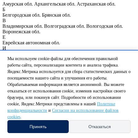
Амурская обл.
Архангельская обл.
Астраханская обл.
Б
Белгородская обл.
Брянская обл.
В
Владимирская обл.
Волгоградская обл.
Вологодская обл.
Воронежская обл.
Е
Еврейская автономная обл.
И
Ивановская обл.
Иркутская обл.
Мы используем cookie-файлы для обеспечения правильной
К
Казань
Калининградская обл.
Калужская обл.
Кемеровская
работы сайта, персонализации контента и анализа трафика.
обл.
Кировская обл.
Костромская обл.
Курганская обл.
Курск
Яндекс.Метрика используется для сбора статистических данных о
Курская обл.
посещаемости нашего сайта и улучшения его работы.
Л
Обрабатываемая информация является анонимной. Вы можете
Ленинградская обл.
Липецкая обл.
отказаться от использования cookie, изменив настройки своего
М
браузера, или покинув сайт. Подробности об использовании
Магаданская обл.
Москва
Москва и Московская обл.
Мурманская обл.
cookie, Яндекс.Метрики представлены в нашей
Политике
Н
конфиденциальности
и
Согласии на использование файлов
Нижегородская обл.
Нижний Новгород
Новгородская обл.
cookies
.
Новосибирская обл.
О
Принять
Отказаться
Омская обл.
Оренбургская обл.
Орловская обл.
П