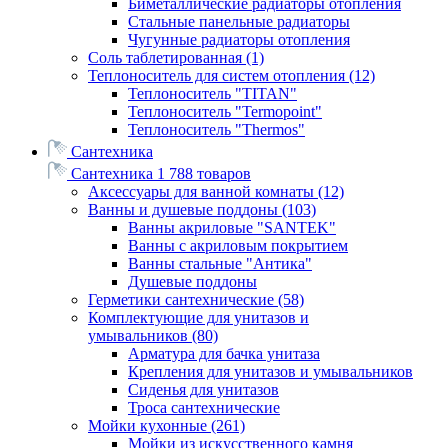
Биметаллические радиаторы отопления
Стальные панельные радиаторы
Чугунные радиаторы отопления
Соль таблетированная
(1)
Теплоноситель для систем отопления
(12)
Теплоноситель "TITAN"
Теплоноситель "Termopoint"
Теплоноситель "Thermos"
Сантехника
Сантехника
1 788 товаров
Аксессуары для ванной комнаты
(12)
Ванны и душевые поддоны
(103)
Ванны акриловые "SANTEK"
Ванны с акриловым покрытием
Ванны стальные "Антика"
Душевые поддоны
Герметики сантехнические
(58)
Комплектующие для унитазов и
умывальников
(80)
Арматура для бачка унитаза
Крепления для унитазов и умывальников
Сиденья для унитазов
Троса сантехнические
Мойки кухонные
(261)
Мойки из искусственного камня