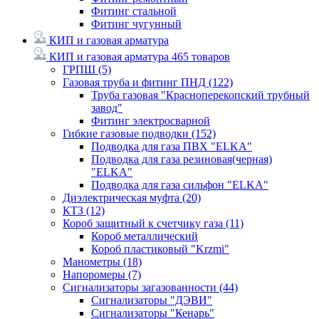
Фитинг стальной
Фитинг чугунный
КИП и газовая арматура
КИП и газовая арматура
465 товаров
ГРПШ
(5)
Газовая труба и фитинг ПНД
(122)
Труба газовая "Красноперекопский трубный
завод"
Фитинг электросварной
Гибкие газовые подводки
(152)
Подводка для газа ПВХ "ELKA"
Подводка для газа резиновая(черная)
"ELKA"
Подводка для газа сильфон "ELKA"
Диэлектрическая муфта
(20)
КТЗ
(12)
Короб защитный к счетчику газа
(11)
Короб металлический
Короб пластиковый "Krzmi"
Манометры
(18)
Напоромеры
(7)
Сигнализаторы загазованности
(44)
Сигнализаторы "ДЭВИ"
Сигнализаторы "Кенарь"