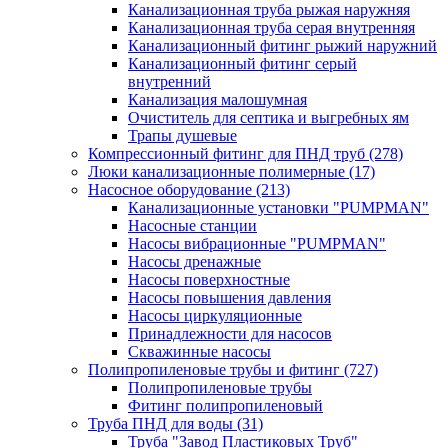
Канализационная труба рыжая наружняя
Канализационная труба серая внутренняя
Канализационный фитинг рыжий наружний
Канализационный фитинг серый
внутренний
Канализация малошумная
Очиститель для септика и выгребных ям
Трапы душевые
Компрессионный фитинг для ПНД труб
(278)
Люки канализационные полимерные
(17)
Насосное оборудование
(213)
Канализационные установки "PUMPMAN"
Насосные станции
Насосы вибрационные "PUMPMAN"
Насосы дренажные
Насосы поверхностные
Насосы повышения давления
Насосы циркуляционные
Принадлежности для насосов
Скважинные насосы
Полипропиленовые трубы и фитинг
(727)
Полипропиленовые трубы
Фитинг полипропиленовый
Труба ПНД для воды
(31)
Труба "Завод Пластиковых Труб"