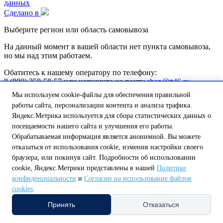
данных
Сделано в
Выберите регион или область самовывоза
На данный момент в вашей области нет пункта самовывоза,
но мы над этим работаем.
Обатитесь к нашему оператору по телефону:
8 (800) 250-58-57 или напишите на почту
shop@tt46.ru
и мы поможем вам доставить товар.
Мы используем cookie-файлы для обеспечения правильной
работы сайта, персонализации контента и анализа трафика.
Белгородская обл.
Калужская обл.
Курская обл.
Липецкая обл.
Нижегородская обл.
Орловская обл.
Смоленская обл.
Тульская
Яндекс.Метрика используется для сбора статистических данных о
обл.
посещаемости нашего сайта и улучшения его работы.
А
Обрабатываемая информация является анонимной. Вы можете
Амурская обл.
Архангельская обл.
Астраханская обл.
отказаться от использования cookie, изменив настройки своего
Б
браузера, или покинув сайт. Подробности об использовании
Белгородская обл.
Брянская обл.
cookie, Яндекс.Метрики представлены в нашей
Политике
В
Владимирская обл.
Волгоградская обл.
Вологодская обл.
конфиденциальности
и
Согласии на использование файлов
Воронежская обл.
cookies
.
Е
Принять
Отказаться
Еврейская автономная обл.
И