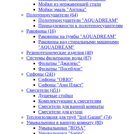
Мойки из нержавеющей стали
Мойки эмаль "Антика"
Полотенцесушители
(64)
Полотенцесушители "AQUADREAM"
Принадлежности к полотенцесушителям
Раковины
(16)
Раковины на тумбы "AQUADREAM"
Раковины над стиральными машинами
"AQUADREAM"
Резинотехнические изделия
(40)
Системы фильтрации воды
(87)
Фильтры "Джилекс"
Фильтры "Посейдон"
Сифоны
(241)
Сифоны "ORIO"
Сифоны "Ани Пласт"
Смесители
(451)
Душевые стойки
Комплектующие к смесителям
Смесители для ванной комнаты
Смесители для кухни
Теплоизоляция для труб "Izol Garant"
(74)
Умывальники в ванную комнату
(80)
Умывальники "ROSA"
Умывальники "Sanita"