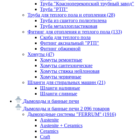
Труба "Красноперекопский трубный завод"
Труба "РТП"
Труба для теплого пола и отопления
(28)
Труба из сшитого полиэтилена
Труба металлопластиковая
Фитинг для отопления и теплого пола
(133)
Скоба для теплого пола
Фитинг аксиальный "РТП"
Фитинг обжимной
Хомуты
(47)
Хомуты ремонтные
Хомуты сантехнические
Хомуты стяжка нейлоновая
Хомуты червячные
Шланги для стиральных машин
(21)
Шланги наливные
Шланги сливные
Дымоходы и банные печи
Дымоходы и банные печи
2 096 товаров
Дымоходные системы "FERRUM"
(1916)
Austenite
Austenite + Ceramics
Ceramics
Craft