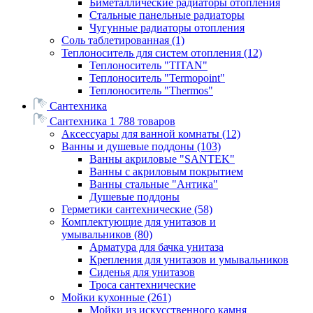
Биметаллические радиаторы отопления
Стальные панельные радиаторы
Чугунные радиаторы отопления
Соль таблетированная
(1)
Теплоноситель для систем отопления
(12)
Теплоноситель "TITAN"
Теплоноситель "Termopoint"
Теплоноситель "Thermos"
Сантехника
Сантехника
1 788 товаров
Аксессуары для ванной комнаты
(12)
Ванны и душевые поддоны
(103)
Ванны акриловые "SANTEK"
Ванны с акриловым покрытием
Ванны стальные "Антика"
Душевые поддоны
Герметики сантехнические
(58)
Комплектующие для унитазов и
умывальников
(80)
Арматура для бачка унитаза
Крепления для унитазов и умывальников
Сиденья для унитазов
Троса сантехнические
Мойки кухонные
(261)
Мойки из искусственного камня