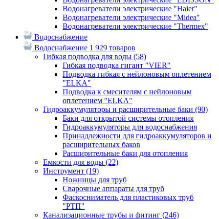
Водонагреватели электрические "Haier"
Водонагреватели электрические "Midea"
Водонагреватели электрические "Thermex"
Водоснабжение
Водоснабжение
1 929 товаров
Гибкая подводка для воды
(58)
Гибкая подводка гигант "VIER"
Подводка гибкая с нейлоновым оплетением
"ELKA"
Подводка к смесителям с нейлоновым
оплетением "ELKA"
Гидроаккумуляторы и расширительные баки
(90)
Баки для открытой системы отопления
Гидроаккумуляторы для водоснабжения
Принадлежности для гидроаккумуляторов и
расширительных баков
Расширительные баки для отопления
Емкости для воды
(22)
Инструмент
(19)
Ножницы для труб
Сварочные аппараты для труб
Фаскосниматель для пластиковых труб
"РТП"
Канализационные трубы и фитинг
(246)