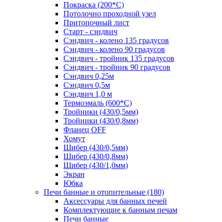
Покраска (200*С)
Потолочно проходной узел
Притопочный лист
Старт - сэндвич
Сэндвич - колено 135 градусов
Сэндвич - колено 90 градусов
Сэндвич - тройник 135 градусов
Сэндвич - тройник 90 градусов
Сэндвич 0,25м
Сэндвич 0,5м
Сэндвич 1,0 м
Термоэмаль (600*С)
Тройники (430/0,5мм)
Тройники (430/0,8мм)
Фланец OFF
Хомут
Шибер (430/0,5мм)
Шибер (430/0,8мм)
Шибер (430/1,0мм)
Экран
Юбка
Печи банные и отопительные
(180)
Аксессуары для банных печей
Комплектующие к банным печам
Печи банные