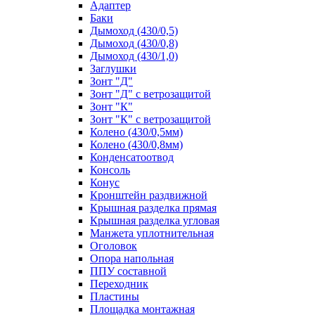
Адаптер
Баки
Дымоход (430/0,5)
Дымоход (430/0,8)
Дымоход (430/1,0)
Заглушки
Зонт "Д"
Зонт "Д" с ветрозащитой
Зонт "К"
Зонт "К" с ветрозащитой
Колено (430/0,5мм)
Колено (430/0,8мм)
Конденсатоотвод
Консоль
Конус
Кронштейн раздвижной
Крышная разделка прямая
Крышная разделка угловая
Манжета уплотнительная
Оголовок
Опора напольная
ППУ составной
Переходник
Пластины
Площадка монтажная