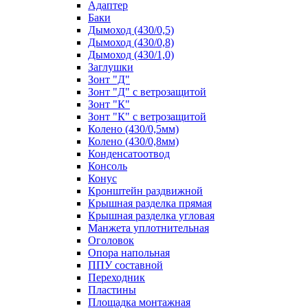
Адаптер
Баки
Дымоход (430/0,5)
Дымоход (430/0,8)
Дымоход (430/1,0)
Заглушки
Зонт "Д"
Зонт "Д" с ветрозащитой
Зонт "К"
Зонт "К" с ветрозащитой
Колено (430/0,5мм)
Колено (430/0,8мм)
Конденсатоотвод
Консоль
Конус
Кронштейн раздвижной
Крышная разделка прямая
Крышная разделка угловая
Манжета уплотнительная
Оголовок
Опора напольная
ППУ составной
Переходник
Пластины
Площадка монтажная