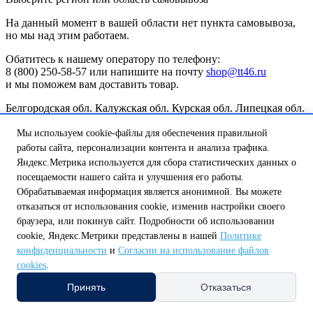
На данный момент в вашей области нет пункта самовывоза,
но мы над этим работаем.
Обатитесь к нашему оператору по телефону:
8 (800) 250-58-57 или напишите на почту
shop@tt46.ru
и мы поможем вам доставить товар.
Белгородская обл.
Калужская обл.
Курская обл.
Липецкая обл.
Нижегородская обл.
Орловская обл.
Смоленская обл.
Тульская
обл.
Мы используем cookie-файлы для обеспечения правильной
А
работы сайта, персонализации контента и анализа трафика.
Амурская обл.
Архангельская обл.
Астраханская обл.
Яндекс.Метрика используется для сбора статистических данных о
Б
посещаемости нашего сайта и улучшения его работы.
Белгородская обл.
Брянская обл.
Обрабатываемая информация является анонимной. Вы можете
В
отказаться от использования cookie, изменив настройки своего
Владимирская обл.
Волгоградская обл.
Вологодская обл.
Воронежская обл.
браузера, или покинув сайт. Подробности об использовании
Е
cookie, Яндекс.Метрики представлены в нашей
Политике
Еврейская автономная обл.
конфиденциальности
и
Согласии на использование файлов
И
cookies
.
Ивановская обл.
Иркутская обл.
К
Принять
Отказаться
Казань
Калининградская обл.
Калужская обл.
Кемеровская
обл.
Кировская обл.
Костромская обл.
Курганская обл.
Курск