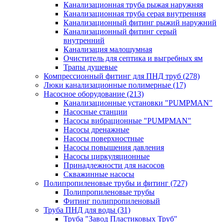
Канализационная труба рыжая наружняя
Канализационная труба серая внутренняя
Канализационный фитинг рыжий наружний
Канализационный фитинг серый
внутренний
Канализация малошумная
Очиститель для септика и выгребных ям
Трапы душевые
Компрессионный фитинг для ПНД труб
(278)
Люки канализационные полимерные
(17)
Насосное оборудование
(213)
Канализационные установки "PUMPMAN"
Насосные станции
Насосы вибрационные "PUMPMAN"
Насосы дренажные
Насосы поверхностные
Насосы повышения давления
Насосы циркуляционные
Принадлежности для насосов
Скважинные насосы
Полипропиленовые трубы и фитинг
(727)
Полипропиленовые трубы
Фитинг полипропиленовый
Труба ПНД для воды
(31)
Труба "Завод Пластиковых Труб"