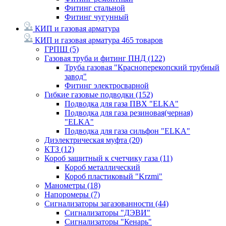
Фитинг стальной
Фитинг чугунный
КИП и газовая арматура
КИП и газовая арматура
465 товаров
ГРПШ
(5)
Газовая труба и фитинг ПНД
(122)
Труба газовая "Красноперекопский трубный
завод"
Фитинг электросварной
Гибкие газовые подводки
(152)
Подводка для газа ПВХ "ELKA"
Подводка для газа резиновая(черная)
"ELKA"
Подводка для газа сильфон "ELKA"
Диэлектрическая муфта
(20)
КТЗ
(12)
Короб защитный к счетчику газа
(11)
Короб металлический
Короб пластиковый "Krzmi"
Манометры
(18)
Напоромеры
(7)
Сигнализаторы загазованности
(44)
Сигнализаторы "ДЭВИ"
Сигнализаторы "Кенарь"