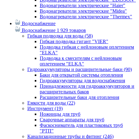
Водонагреватели электрические "Haier"
Водонагреватели электрические "Midea"
Водонагреватели электрические "Thermex"
Водоснабжение
Водоснабжение
1 929 товаров
Гибкая подводка для воды
(58)
Гибкая подводка гигант "VIER"
Подводка гибкая с нейлоновым оплетением
"ELKA"
Подводка к смесителям с нейлоновым
оплетением "ELKA"
Гидроаккумуляторы и расширительные баки
(90)
Баки для открытой системы отопления
Гидроаккумуляторы для водоснабжения
Принадлежности для гидроаккумуляторов и
расширительных баков
Расширительные баки для отопления
Емкости для воды
(22)
Инструмент
(19)
Ножницы для труб
Сварочные аппараты для труб
Фаскосниматель для пластиковых труб
"РТП"
Канализационные трубы и фитинг
(246)