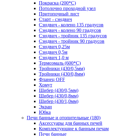
Покраска (200*С)
Потолочно проходной узел
Притопочный лист
Старт - сэндвич
Сэндвич - колено 135 градусов
Сэндвич - колено 90 градусов
Сэндвич - тройник 135 градусов
Сэндвич - тройник 90 градусов
Сэндвич 0,25м
Сэндвич 0,5м
Сэндвич 1,0 м
Термоэмаль (600*С)
Тройники (430/0,5мм)
Тройники (430/0,8мм)
Фланец OFF
Хомут
Шибер (430/0,5мм)
Шибер (430/0,8мм)
Шибер (430/1,0мм)
Экран
Юбка
Печи банные и отопительные
(180)
Аксессуары для банных печей
Комплектующие к банным печам
Печи банные