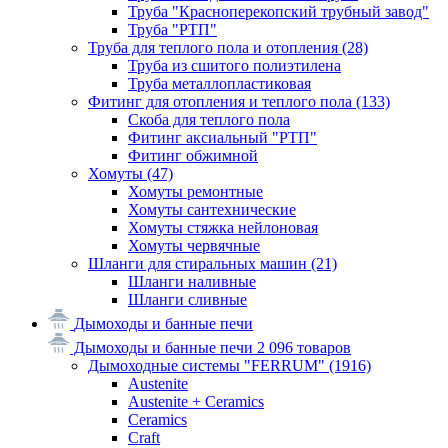
Труба "Красноперекопский трубный завод"
Труба "РТП"
Труба для теплого пола и отопления
(28)
Труба из сшитого полиэтилена
Труба металлопластиковая
Фитинг для отопления и теплого пола
(133)
Скоба для теплого пола
Фитинг аксиальный "РТП"
Фитинг обжимной
Хомуты
(47)
Хомуты ремонтные
Хомуты сантехнические
Хомуты стяжка нейлоновая
Хомуты червячные
Шланги для стиральных машин
(21)
Шланги наливные
Шланги сливные
Дымоходы и банные печи
Дымоходы и банные печи
2 096 товаров
Дымоходные системы "FERRUM"
(1916)
Austenite
Austenite + Ceramics
Ceramics
Craft