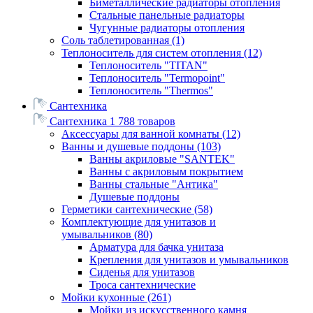
Биметаллические радиаторы отопления
Стальные панельные радиаторы
Чугунные радиаторы отопления
Соль таблетированная
(1)
Теплоноситель для систем отопления
(12)
Теплоноситель "TITAN"
Теплоноситель "Termopoint"
Теплоноситель "Thermos"
Сантехника
Сантехника
1 788 товаров
Аксессуары для ванной комнаты
(12)
Ванны и душевые поддоны
(103)
Ванны акриловые "SANTEK"
Ванны с акриловым покрытием
Ванны стальные "Антика"
Душевые поддоны
Герметики сантехнические
(58)
Комплектующие для унитазов и
умывальников
(80)
Арматура для бачка унитаза
Крепления для унитазов и умывальников
Сиденья для унитазов
Троса сантехнические
Мойки кухонные
(261)
Мойки из искусственного камня