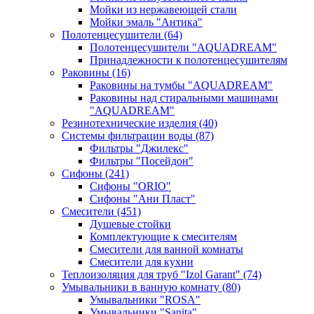
Мойки из нержавеющей стали
Мойки эмаль "Антика"
Полотенцесушители
(64)
Полотенцесушители "AQUADREAM"
Принадлежности к полотенцесушителям
Раковины
(16)
Раковины на тумбы "AQUADREAM"
Раковины над стиральными машинами
"AQUADREAM"
Резинотехнические изделия
(40)
Системы фильтрации воды
(87)
Фильтры "Джилекс"
Фильтры "Посейдон"
Сифоны
(241)
Сифоны "ORIO"
Сифоны "Ани Пласт"
Смесители
(451)
Душевые стойки
Комплектующие к смесителям
Смесители для ванной комнаты
Смесители для кухни
Теплоизоляция для труб "Izol Garant"
(74)
Умывальники в ванную комнату
(80)
Умывальники "ROSA"
Умывальники "Sanita"