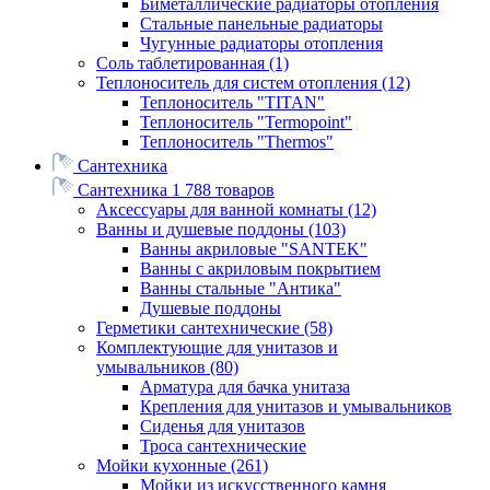
Биметаллические радиаторы отопления
Стальные панельные радиаторы
Чугунные радиаторы отопления
Соль таблетированная
(1)
Теплоноситель для систем отопления
(12)
Теплоноситель "TITAN"
Теплоноситель "Termopoint"
Теплоноситель "Thermos"
Сантехника
Сантехника
1 788 товаров
Аксессуары для ванной комнаты
(12)
Ванны и душевые поддоны
(103)
Ванны акриловые "SANTEK"
Ванны с акриловым покрытием
Ванны стальные "Антика"
Душевые поддоны
Герметики сантехнические
(58)
Комплектующие для унитазов и
умывальников
(80)
Арматура для бачка унитаза
Крепления для унитазов и умывальников
Сиденья для унитазов
Троса сантехнические
Мойки кухонные
(261)
Мойки из искусственного камня