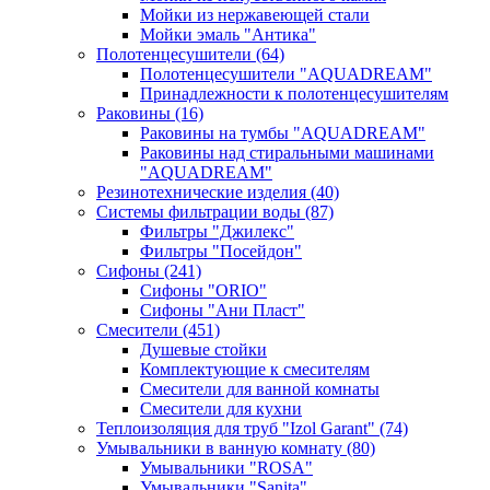
Мойки из нержавеющей стали
Мойки эмаль "Антика"
Полотенцесушители
(64)
Полотенцесушители "AQUADREAM"
Принадлежности к полотенцесушителям
Раковины
(16)
Раковины на тумбы "AQUADREAM"
Раковины над стиральными машинами
"AQUADREAM"
Резинотехнические изделия
(40)
Системы фильтрации воды
(87)
Фильтры "Джилекс"
Фильтры "Посейдон"
Сифоны
(241)
Сифоны "ORIO"
Сифоны "Ани Пласт"
Смесители
(451)
Душевые стойки
Комплектующие к смесителям
Смесители для ванной комнаты
Смесители для кухни
Теплоизоляция для труб "Izol Garant"
(74)
Умывальники в ванную комнату
(80)
Умывальники "ROSA"
Умывальники "Sanita"