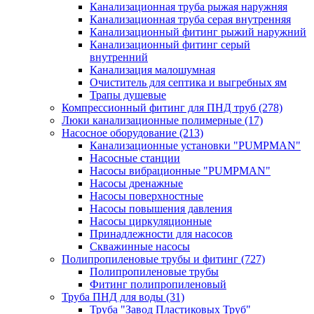
Канализационная труба рыжая наружняя
Канализационная труба серая внутренняя
Канализационный фитинг рыжий наружний
Канализационный фитинг серый
внутренний
Канализация малошумная
Очиститель для септика и выгребных ям
Трапы душевые
Компрессионный фитинг для ПНД труб
(278)
Люки канализационные полимерные
(17)
Насосное оборудование
(213)
Канализационные установки "PUMPMAN"
Насосные станции
Насосы вибрационные "PUMPMAN"
Насосы дренажные
Насосы поверхностные
Насосы повышения давления
Насосы циркуляционные
Принадлежности для насосов
Скважинные насосы
Полипропиленовые трубы и фитинг
(727)
Полипропиленовые трубы
Фитинг полипропиленовый
Труба ПНД для воды
(31)
Труба "Завод Пластиковых Труб"