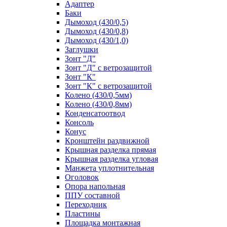
Адаптер
Баки
Дымоход (430/0,5)
Дымоход (430/0,8)
Дымоход (430/1,0)
Заглушки
Зонт "Д"
Зонт "Д" с ветрозащитой
Зонт "К"
Зонт "К" с ветрозащитой
Колено (430/0,5мм)
Колено (430/0,8мм)
Конденсатоотвод
Консоль
Конус
Кронштейн раздвижной
Крышная разделка прямая
Крышная разделка угловая
Манжета уплотнительная
Оголовок
Опора напольная
ППУ составной
Переходник
Пластины
Площадка монтажная