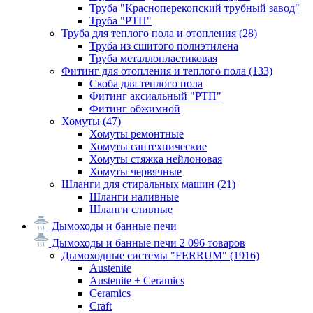
Труба "Красноперекопский трубный завод"
Труба "РТП"
Труба для теплого пола и отопления
(28)
Труба из сшитого полиэтилена
Труба металлопластиковая
Фитинг для отопления и теплого пола
(133)
Скоба для теплого пола
Фитинг аксиальный "РТП"
Фитинг обжимной
Хомуты
(47)
Хомуты ремонтные
Хомуты сантехнические
Хомуты стяжка нейлоновая
Хомуты червячные
Шланги для стиральных машин
(21)
Шланги наливные
Шланги сливные
Дымоходы и банные печи
Дымоходы и банные печи
2 096 товаров
Дымоходные системы "FERRUM"
(1916)
Austenite
Austenite + Ceramics
Ceramics
Craft