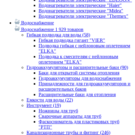
Водонагреватели электрические "Haier"
Водонагреватели электрические "Midea"
Водонагреватели электрические "Thermex"
Водоснабжение
Водоснабжение
1 929 товаров
Гибкая подводка для воды
(58)
Гибкая подводка гигант "VIER"
Подводка гибкая с нейлоновым оплетением
"ELKA"
Подводка к смесителям с нейлоновым
оплетением "ELKA"
Гидроаккумуляторы и расширительные баки
(90)
Баки для открытой системы отопления
Гидроаккумуляторы для водоснабжения
Принадлежности для гидроаккумуляторов и
расширительных баков
Расширительные баки для отопления
Емкости для воды
(22)
Инструмент
(19)
Ножницы для труб
Сварочные аппараты для труб
Фаскосниматель для пластиковых труб
"РТП"
Канализационные трубы и фитинг
(246)