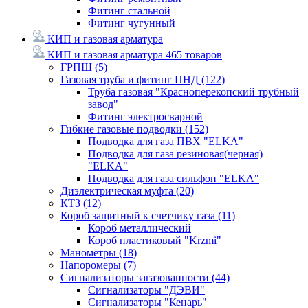
Фитинг стальной
Фитинг чугунный
КИП и газовая арматура
КИП и газовая арматура
465 товаров
ГРПШ
(5)
Газовая труба и фитинг ПНД
(122)
Труба газовая "Красноперекопский трубный
завод"
Фитинг электросварной
Гибкие газовые подводки
(152)
Подводка для газа ПВХ "ELKA"
Подводка для газа резиновая(черная)
"ELKA"
Подводка для газа сильфон "ELKA"
Диэлектрическая муфта
(20)
КТЗ
(12)
Короб защитный к счетчику газа
(11)
Короб металлический
Короб пластиковый "Krzmi"
Манометры
(18)
Напоромеры
(7)
Сигнализаторы загазованности
(44)
Сигнализаторы "ДЭВИ"
Сигнализаторы "Кенарь"