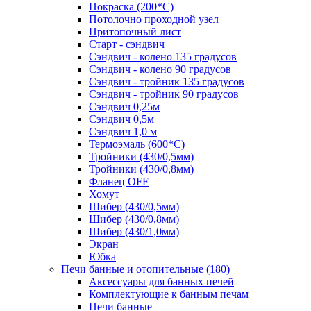
Покраска (200*С)
Потолочно проходной узел
Притопочный лист
Старт - сэндвич
Сэндвич - колено 135 градусов
Сэндвич - колено 90 градусов
Сэндвич - тройник 135 градусов
Сэндвич - тройник 90 градусов
Сэндвич 0,25м
Сэндвич 0,5м
Сэндвич 1,0 м
Термоэмаль (600*С)
Тройники (430/0,5мм)
Тройники (430/0,8мм)
Фланец OFF
Хомут
Шибер (430/0,5мм)
Шибер (430/0,8мм)
Шибер (430/1,0мм)
Экран
Юбка
Печи банные и отопительные
(180)
Аксессуары для банных печей
Комплектующие к банным печам
Печи банные