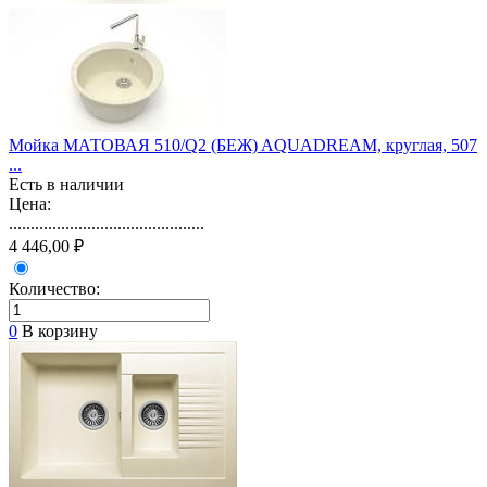
Мойка МАТОВАЯ 510/Q2 (БЕЖ) AQUADREAM, круглая, 507
...
Есть в наличии
Цена:
.............................................
4 446,00 ₽
Количество:
0
В корзину