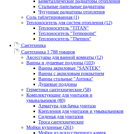
Биметаллические радиаторы отопления
Стальные панельные радиаторы
Чугунные радиаторы отопления
Соль таблетированная
(1)
Теплоноситель для систем отопления
(12)
Теплоноситель "TITAN"
Теплоноситель "Termopoint"
Теплоноситель "Thermos"
Сантехника
Сантехника
1 788 товаров
Аксессуары для ванной комнаты
(12)
Ванны и душевые поддоны
(103)
Ванны акриловые "SANTEK"
Ванны с акриловым покрытием
Ванны стальные "Антика"
Душевые поддоны
Герметики сантехнические
(58)
Комплектующие для унитазов и
умывальников
(80)
Арматура для бачка унитаза
Крепления для унитазов и умывальников
Сиденья для унитазов
Троса сантехнические
Мойки кухонные
(261)
Мойки из искусственного камня