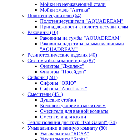
Мойки из нержавеющей стали
Мойки эмаль "Антика"
Полотенцесушители
(64)
Полотенцесушители "AQUADREAM"
Принадлежности к полотенцесушителям
Раковины
(16)
Раковины на тумбы "AQUADREAM"
Раковины над стиральными машинами
"AQUADREAM"
Резинотехнические изделия
(40)
Системы фильтрации воды
(87)
Фильтры "Джилекс"
Фильтры "Посейдон"
Сифоны
(241)
Сифоны "ORIO"
Сифоны "Ани Пласт"
Смесители
(451)
Душевые стойки
Комплектующие к смесителям
Смесители для ванной комнаты
Смесители для кухни
Теплоизоляция для труб "Izol Garant"
(74)
Умывальники в ванную комнату
(80)
Умывальники "ROSA"
Умывальники "Sanita"