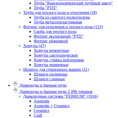
Труба "Красноперекопский трубный завод"
Труба "РТП"
Труба для теплого пола и отопления
(28)
Труба из сшитого полиэтилена
Труба металлопластиковая
Фитинг для отопления и теплого пола
(133)
Скоба для теплого пола
Фитинг аксиальный "РТП"
Фитинг обжимной
Хомуты
(47)
Хомуты ремонтные
Хомуты сантехнические
Хомуты стяжка нейлоновая
Хомуты червячные
Шланги для стиральных машин
(21)
Шланги наливные
Шланги сливные
Дымоходы и банные печи
Дымоходы и банные печи
2 096 товаров
Дымоходные системы "FERRUM"
(1916)
Austenite
Austenite + Ceramics
Ceramics
Craft