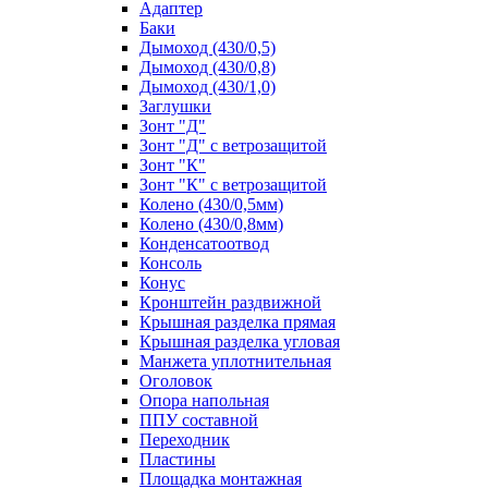
Адаптер
Баки
Дымоход (430/0,5)
Дымоход (430/0,8)
Дымоход (430/1,0)
Заглушки
Зонт "Д"
Зонт "Д" с ветрозащитой
Зонт "К"
Зонт "К" с ветрозащитой
Колено (430/0,5мм)
Колено (430/0,8мм)
Конденсатоотвод
Консоль
Конус
Кронштейн раздвижной
Крышная разделка прямая
Крышная разделка угловая
Манжета уплотнительная
Оголовок
Опора напольная
ППУ составной
Переходник
Пластины
Площадка монтажная