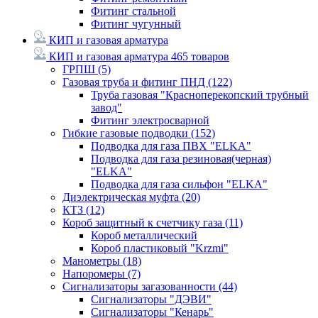
Фитинг стальной
Фитинг чугунный
КИП и газовая арматура
КИП и газовая арматура
465 товаров
ГРПШ
(5)
Газовая труба и фитинг ПНД
(122)
Труба газовая "Красноперекопский трубный
завод"
Фитинг электросварной
Гибкие газовые подводки
(152)
Подводка для газа ПВХ "ELKA"
Подводка для газа резиновая(черная)
"ELKA"
Подводка для газа сильфон "ELKA"
Диэлектрическая муфта
(20)
КТЗ
(12)
Короб защитный к счетчику газа
(11)
Короб металлический
Короб пластиковый "Krzmi"
Манометры
(18)
Напоромеры
(7)
Сигнализаторы загазованности
(44)
Сигнализаторы "ДЭВИ"
Сигнализаторы "Кенарь"