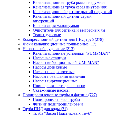
Канализационная труба рыжая наружняя
Канализационная труба серая внутренняя
Канализационный фитинг рыжий наружний
Канализационный фитинг серый
внутренний
Канализация малошумная
Очиститель для септика и выгребных ям
Трапы душевые
Компрессионный фитинг для ПНД труб
(278)
Люки канализационные полимерные
(17)
Насосное оборудование
(213)
Канализационные установки "PUMPMAN"
Насосные станции
Насосы вибрационные "PUMPMAN"
Насосы дренажные
Насосы поверхностные
Насосы повышения давления
Насосы циркуляционные
Принадлежности для насосов
Скважинные насосы
Полипропиленовые трубы и фитинг
(727)
Полипропиленовые трубы
Фитинг полипропиленовый
Труба ПНД для воды
(31)
Труба "Завод Пластиковых Труб"