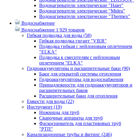
Водонагреватели электрические "Haier"
Водонагреватели электрические "Midea"
Водонагреватели электрические "Thermex"
Водоснабжение
Водоснабжение
1 929 товаров
Гибкая подводка для воды
(58)
Гибкая подводка гигант "VIER"
Подводка гибкая с нейлоновым оплетением
"ELKA"
Подводка к смесителям с нейлоновым
оплетением "ELKA"
Гидроаккумуляторы и расширительные баки
(90)
Баки для открытой системы отопления
Гидроаккумуляторы для водоснабжения
Принадлежности для гидроаккумуляторов и
расширительных баков
Расширительные баки для отопления
Емкости для воды
(22)
Инструмент
(19)
Ножницы для труб
Сварочные аппараты для труб
Фаскосниматель для пластиковых труб
"РТП"
Канализационные трубы и фитинг
(246)