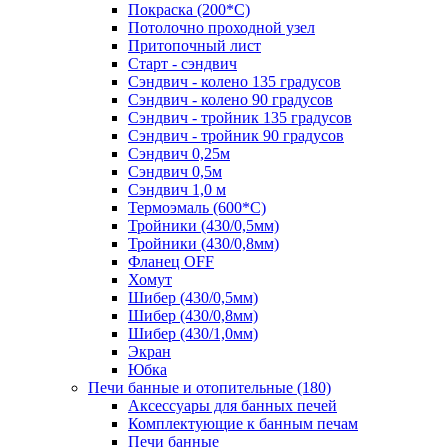
Покраска (200*С)
Потолочно проходной узел
Притопочный лист
Старт - сэндвич
Сэндвич - колено 135 градусов
Сэндвич - колено 90 градусов
Сэндвич - тройник 135 градусов
Сэндвич - тройник 90 градусов
Сэндвич 0,25м
Сэндвич 0,5м
Сэндвич 1,0 м
Термоэмаль (600*С)
Тройники (430/0,5мм)
Тройники (430/0,8мм)
Фланец OFF
Хомут
Шибер (430/0,5мм)
Шибер (430/0,8мм)
Шибер (430/1,0мм)
Экран
Юбка
Печи банные и отопительные
(180)
Аксессуары для банных печей
Комплектующие к банным печам
Печи банные