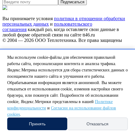
Вы принимаете условия
политики в отношении обработки
персональных данных
и
пользовательского
соглашения
каждый раз, когда оставляете свои данные в
любой форме обратной связи на сайте tt46.ru
© 2004 — 2026
ООО Теплотехника
. Все права защищены
Политика в отношении файлов cookie
Политика
конфиденциальности
Согласие на обработку персональных
Мы используем cookie-файлы для обеспечения правильной
данных
работы сайта, персонализации контента и анализа трафика.
Сделано в
Яндекс.Метрика используется для сбора статистических данных о
посещаемости нашего сайта и улучшения его работы.
Выберите регион или область самовывоза
Обрабатываемая информация является анонимной. Вы можете
На данный момент в вашей области нет пункта самовывоза,
отказаться от использования cookie, изменив настройки своего
но мы над этим работаем.
браузера, или покинув сайт. Подробности об использовании
cookie, Яндекс.Метрики представлены в нашей
Политике
Обатитесь к нашему оператору по телефону:
конфиденциальности
и
Согласии на использование файлов
8 (800) 250-58-57 или напишите на почту
shop@tt46.ru
и мы поможем вам доставить товар.
cookies
.
Принять
Отказаться
Белгородская обл.
Калужская обл.
Курская обл.
Липецкая обл.
Нижегородская обл.
Орловская обл.
Смоленская обл.
Тульская