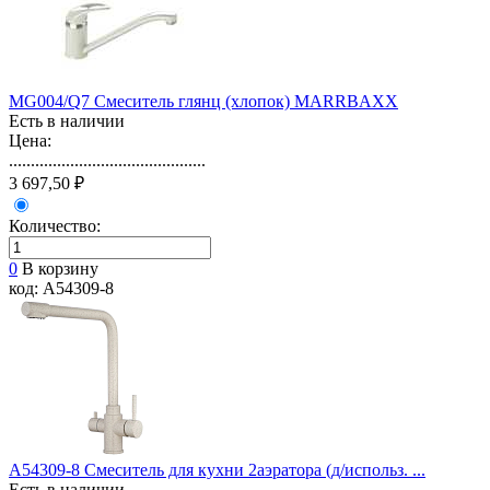
MG004/Q7 Смеситель глянц (хлопок) MARRBAXX
Есть в наличии
Цена:
.............................................
3 697,50 ₽
Количество:
0
В корзину
код: A54309-8
A54309-8 Смеситель для кухни 2аэратора (д/использ. ...
Есть в наличии