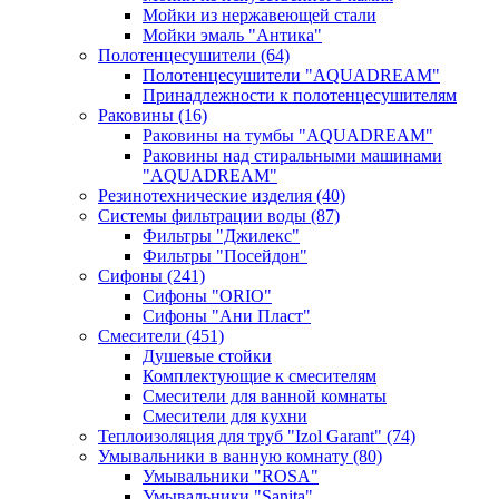
Мойки из нержавеющей стали
Мойки эмаль "Антика"
Полотенцесушители
(64)
Полотенцесушители "AQUADREAM"
Принадлежности к полотенцесушителям
Раковины
(16)
Раковины на тумбы "AQUADREAM"
Раковины над стиральными машинами
"AQUADREAM"
Резинотехнические изделия
(40)
Системы фильтрации воды
(87)
Фильтры "Джилекс"
Фильтры "Посейдон"
Сифоны
(241)
Сифоны "ORIO"
Сифоны "Ани Пласт"
Смесители
(451)
Душевые стойки
Комплектующие к смесителям
Смесители для ванной комнаты
Смесители для кухни
Теплоизоляция для труб "Izol Garant"
(74)
Умывальники в ванную комнату
(80)
Умывальники "ROSA"
Умывальники "Sanita"