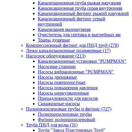
Канализационная труба рыжая наружняя
Канализационная труба серая внутренняя
Канализационный фитинг рыжий наружний
Канализационный фитинг серый
внутренний
Канализация малошумная
Очиститель для септика и выгребных ям
Трапы душевые
Компрессионный фитинг для ПНД труб
(278)
Люки канализационные полимерные
(17)
Насосное оборудование
(213)
Канализационные установки "PUMPMAN"
Насосные станции
Насосы вибрационные "PUMPMAN"
Насосы дренажные
Насосы поверхностные
Насосы повышения давления
Насосы циркуляционные
Принадлежности для насосов
Скважинные насосы
Полипропиленовые трубы и фитинг
(727)
Полипропиленовые трубы
Фитинг полипропиленовый
Труба ПНД для воды
(31)
Труба "Завод Пластиковых Труб"