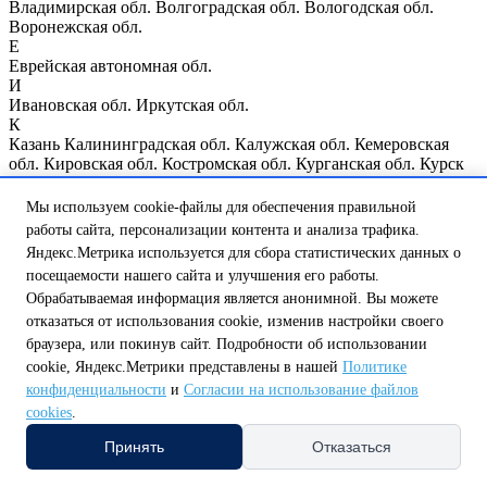
Владимирская обл.
Волгоградская обл.
Вологодская обл.
Воронежская обл.
Е
Еврейская автономная обл.
И
Ивановская обл.
Иркутская обл.
К
Казань
Калининградская обл.
Калужская обл.
Кемеровская
обл.
Кировская обл.
Костромская обл.
Курганская обл.
Курск
Курская обл.
Л
Мы используем cookie-файлы для обеспечения правильной
Ленинградская обл.
Липецкая обл.
работы сайта, персонализации контента и анализа трафика.
М
Яндекс.Метрика используется для сбора статистических данных о
Магаданская обл.
Москва
Москва и Московская обл.
посещаемости нашего сайта и улучшения его работы.
Мурманская обл.
Обрабатываемая информация является анонимной. Вы можете
Н
Нижегородская обл.
Нижний Новгород
Новгородская обл.
отказаться от использования cookie, изменив настройки своего
Новосибирская обл.
браузера, или покинув сайт. Подробности об использовании
О
cookie, Яндекс.Метрики представлены в нашей
Политике
Омская обл.
Оренбургская обл.
Орловская обл.
конфиденциальности
и
Согласии на использование файлов
П
cookies
.
Пензенская обл.
Псковская обл.
Р
Принять
Отказаться
Республика Мордовия
Республика Мэрий Эл
Республика
Татарстан
Республика Чувашия
Ростовская обл.
Рязанская обл.