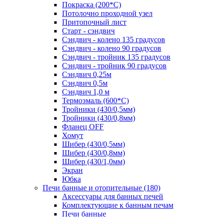
Покраска (200*С)
Потолочно проходной узел
Притопочный лист
Старт - сэндвич
Сэндвич - колено 135 градусов
Сэндвич - колено 90 градусов
Сэндвич - тройник 135 градусов
Сэндвич - тройник 90 градусов
Сэндвич 0,25м
Сэндвич 0,5м
Сэндвич 1,0 м
Термоэмаль (600*С)
Тройники (430/0,5мм)
Тройники (430/0,8мм)
Фланец OFF
Хомут
Шибер (430/0,5мм)
Шибер (430/0,8мм)
Шибер (430/1,0мм)
Экран
Юбка
Печи банные и отопительные
(180)
Аксессуары для банных печей
Комплектующие к банным печам
Печи банные