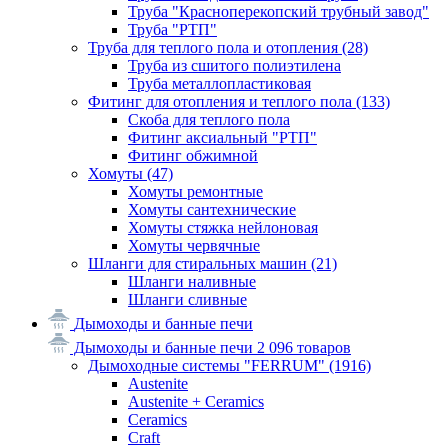
Труба "Красноперекопский трубный завод"
Труба "РТП"
Труба для теплого пола и отопления
(28)
Труба из сшитого полиэтилена
Труба металлопластиковая
Фитинг для отопления и теплого пола
(133)
Скоба для теплого пола
Фитинг аксиальный "РТП"
Фитинг обжимной
Хомуты
(47)
Хомуты ремонтные
Хомуты сантехнические
Хомуты стяжка нейлоновая
Хомуты червячные
Шланги для стиральных машин
(21)
Шланги наливные
Шланги сливные
Дымоходы и банные печи
Дымоходы и банные печи
2 096 товаров
Дымоходные системы "FERRUM"
(1916)
Austenite
Austenite + Ceramics
Ceramics
Craft