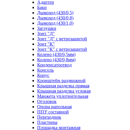
Адаптер
Баки
Дымоход (430/0,5)
Дымоход (430/0,8)
Дымоход (430/1,0)
Заглушки
Зонт "Д"
Зонт "Д" с ветрозащитой
Зонт "К"
Зонт "К" с ветрозащитой
Колено (430/0,5мм)
Колено (430/0,8мм)
Конденсатоотвод
Консоль
Конус
Кронштейн раздвижной
Крышная разделка прямая
Крышная разделка угловая
Манжета уплотнительная
Оголовок
Опора напольная
ППУ составной
Переходник
Пластины
Площадка монтажная