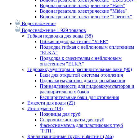
Водонагреватели электрические "Haier"
Водонагреватели электрические "Midea"
Водонагреватели электрические "Thermex"
Водоснабжение
Водоснабжение
1 929 товаров
Гибкая подводка для воды
(58)
Гибкая подводка гигант "VIER"
Подводка гибкая с нейлоновым оплетением
"ELKA"
Подводка к смесителям с нейлоновым
оплетением "ELKA"
Гидроаккумуляторы и расширительные баки
(90)
Баки для открытой системы отопления
Гидроаккумуляторы для водоснабжения
Принадлежности для гидроаккумуляторов и
расширительных баков
Расширительные баки для отопления
Емкости для воды
(22)
Инструмент
(19)
Ножницы для труб
Сварочные аппараты для труб
Фаскосниматель для пластиковых труб
"РТП"
Канализационные трубы и фитинг
(246)