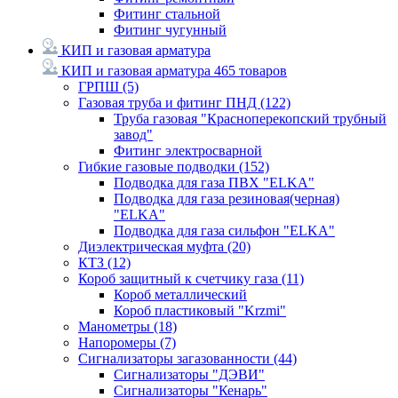
Фитинг стальной
Фитинг чугунный
КИП и газовая арматура
КИП и газовая арматура
465 товаров
ГРПШ
(5)
Газовая труба и фитинг ПНД
(122)
Труба газовая "Красноперекопский трубный
завод"
Фитинг электросварной
Гибкие газовые подводки
(152)
Подводка для газа ПВХ "ELKA"
Подводка для газа резиновая(черная)
"ELKA"
Подводка для газа сильфон "ELKA"
Диэлектрическая муфта
(20)
КТЗ
(12)
Короб защитный к счетчику газа
(11)
Короб металлический
Короб пластиковый "Krzmi"
Манометры
(18)
Напоромеры
(7)
Сигнализаторы загазованности
(44)
Сигнализаторы "ДЭВИ"
Сигнализаторы "Кенарь"