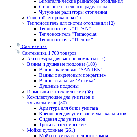
Биметаллические радиаторы отопления
Стальные панельные радиаторы
Чугунные радиаторы отопления
Соль таблетированная
(1)
Теплоноситель для систем отопления
(12)
Теплоноситель "TITAN"
Теплоноситель "Termopoint"
Теплоноситель "Thermos"
Сантехника
Сантехника
1 788 товаров
Аксессуары для ванной комнаты
(12)
Ванны и душевые поддоны
(103)
Ванны акриловые "SANTEK"
Ванны с акриловым покрытием
Ванны стальные "Антика"
Душевые поддоны
Герметики сантехнические
(58)
Комплектующие для унитазов и
умывальников
(80)
Арматура для бачка унитаза
Крепления для унитазов и умывальников
Сиденья для унитазов
Троса сантехнические
Мойки кухонные
(261)
Мойки из искусственного камня