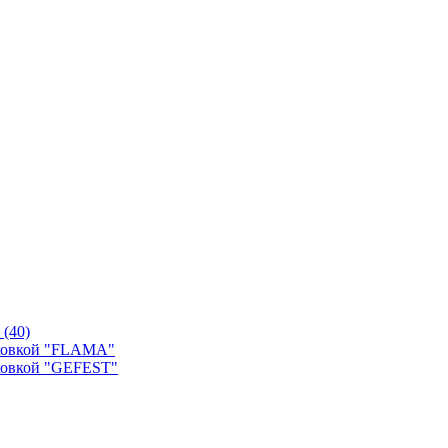
й
(40)
уховкой "FLAMA"
ховкой "GEFEST"