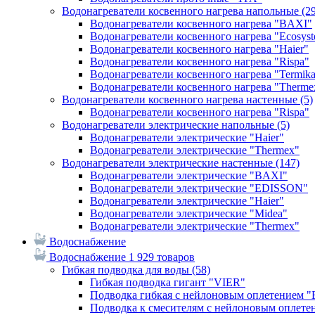
Водонагреватели косвенного нагрева напольные
(2
Водонагреватели косвенного нагрева "BAXI"
Водонагреватели косвенного нагрева "Ecosys
Водонагреватели косвенного нагрева "Haier"
Водонагреватели косвенного нагрева "Rispa"
Водонагреватели косвенного нагрева "Termik
Водонагреватели косвенного нагрева "Therme
Водонагреватели косвенного нагрева настенные
(5)
Водонагреватели косвенного нагрева "Rispa"
Водонагреватели электрические напольные
(5)
Водонагреватели электрические "Haier"
Водонагреватели электрические "Thermex"
Водонагреватели электрические настенные
(147)
Водонагреватели электрические "BAXI"
Водонагреватели электрические "EDISSON"
Водонагреватели электрические "Haier"
Водонагреватели электрические "Midea"
Водонагреватели электрические "Thermex"
Водоснабжение
Водоснабжение
1 929 товаров
Гибкая подводка для воды
(58)
Гибкая подводка гигант "VIER"
Подводка гибкая с нейлоновым оплетением 
Подводка к смесителям с нейлоновым оплет