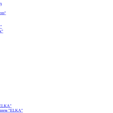
9)
tem"
a"
x"
"ELKA"
ением "ELKA"