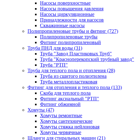
Насосы поверхностные
Насосы повышения давления
Насосы циркуляционные
Принадлежности для насосов
Скважинные насосы
Полипропиленовые трубы и фитинг
(727)
Полипропиленовые трубы
Фитинг полипропиленовый
Труба ПНД для воды
(31)
Труба "Завод Пластиковых Труб"
Труба "Красноперекопский трубный завод"
Труба "РТП"
Труба для теплого пола и отопления
(28)
Труба из сшитого полиэтилена
Труба металлопластиковая
Фитинг для отопления и теплого пола
(133)
Скоба для теплого пола
Фитинг аксиальный "РТП"
Фитинг обжимной
Хомуты
(47)
Хомуты ремонтные
Хомуты сантехнические
Хомуты стяжка нейлоновая
Хомуты червячные
Шланги для стиральных машин
(21)