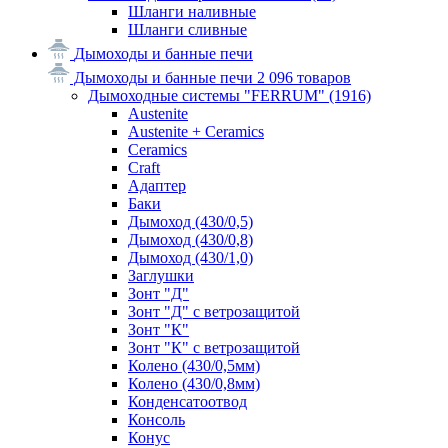
Шланги наливные
Шланги сливные
Дымоходы и банные печи
Дымоходы и банные печи
2 096 товаров
Дымоходные системы "FERRUM"
(1916)
Austenite
Austenite + Ceramics
Ceramics
Craft
Адаптер
Баки
Дымоход (430/0,5)
Дымоход (430/0,8)
Дымоход (430/1,0)
Заглушки
Зонт "Д"
Зонт "Д" с ветрозащитой
Зонт "К"
Зонт "К" с ветрозащитой
Колено (430/0,5мм)
Колено (430/0,8мм)
Конденсатоотвод
Консоль
Конус