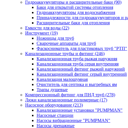
Гидроаккумуляторы и расширительные баки
(90)
Баки для открытой системы отопления
Гидроаккумуляторы для водоснабжения
Принадлежности для гидроаккумуляторов и р
Расширительные баки для отопления
Емкости для воды
(22)
Инструмент
(19)
Ножницы для труб
Сварочные аппараты для труб
Фаскосниматель для пластиковых труб "РТП"
Канализационные трубы и фитинг
(246)
Канализационная труба рыжая наружняя
Канализационная труба серая внутренняя
Канализационный фитинг рыжий наружний
Канализационный фитинг серый внутренний
Канализация малошумная
Очиститель для септика и выгребных ям
Трапы душевые
Компрессионный фитинг для ПНД труб
(278)
Люки канализационные полимерные
(17)
Насосное оборудование
(213)
Канализационные установки "PUMPMAN"
Насосные станции
Насосы вибрационные "PUMPMAN"
Насосы дренажные