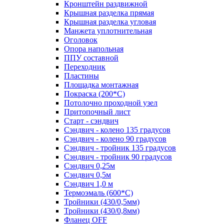
Кронштейн раздвижной
Крышная разделка прямая
Крышная разделка угловая
Манжета уплотнительная
Оголовок
Опора напольная
ППУ составной
Переходник
Пластины
Площадка монтажная
Покраска (200*С)
Потолочно проходной узел
Притопочный лист
Старт - сэндвич
Сэндвич - колено 135 градусов
Сэндвич - колено 90 градусов
Сэндвич - тройник 135 градусов
Сэндвич - тройник 90 градусов
Сэндвич 0,25м
Сэндвич 0,5м
Сэндвич 1,0 м
Термоэмаль (600*С)
Тройники (430/0,5мм)
Тройники (430/0,8мм)
Фланец OFF