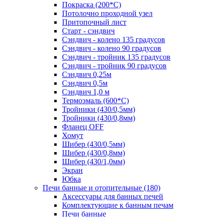
Покраска (200*С)
Потолочно проходной узел
Притопочный лист
Старт - сэндвич
Сэндвич - колено 135 градусов
Сэндвич - колено 90 градусов
Сэндвич - тройник 135 градусов
Сэндвич - тройник 90 градусов
Сэндвич 0,25м
Сэндвич 0,5м
Сэндвич 1,0 м
Термоэмаль (600*С)
Тройники (430/0,5мм)
Тройники (430/0,8мм)
Фланец OFF
Хомут
Шибер (430/0,5мм)
Шибер (430/0,8мм)
Шибер (430/1,0мм)
Экран
Юбка
Печи банные и отопительные
(180)
Аксессуары для банных печей
Комплектующие к банным печам
Печи банные