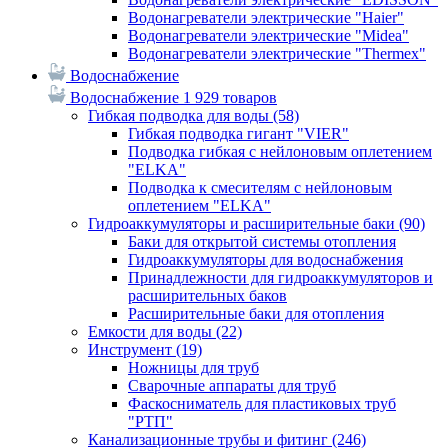
Водонагреватели электрические "Haier"
Водонагреватели электрические "Midea"
Водонагреватели электрические "Thermex"
Водоснабжение
Водоснабжение
1 929 товаров
Гибкая подводка для воды
(58)
Гибкая подводка гигант "VIER"
Подводка гибкая с нейлоновым оплетением
"ELKA"
Подводка к смесителям с нейлоновым
оплетением "ELKA"
Гидроаккумуляторы и расширительные баки
(90)
Баки для открытой системы отопления
Гидроаккумуляторы для водоснабжения
Принадлежности для гидроаккумуляторов и
расширительных баков
Расширительные баки для отопления
Емкости для воды
(22)
Инструмент
(19)
Ножницы для труб
Сварочные аппараты для труб
Фаскосниматель для пластиковых труб
"РТП"
Канализационные трубы и фитинг
(246)