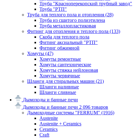
Труба "Красноперекопский трубный завод"
Труба "РТП"
Труба для теплого пола и отопления
(28)
Труба из сшитого полиэтилена
Труба металлопластиковая
Фитинг для отопления и теплого пола
(133)
Скоба для теплого пола
Фитинг аксиальный "РТП"
Фитинг обжимной
Хомуты
(47)
Хомуты ремонтные
Хомуты сантехнические
Хомуты стяжка нейлоновая
Хомуты червячные
Шланги для стиральных машин
(21)
Шланги наливные
Шланги сливные
Дымоходы и банные печи
Дымоходы и банные печи
2 096 товаров
Дымоходные системы "FERRUM"
(1916)
Austenite
Austenite + Ceramics
Ceramics
Craft