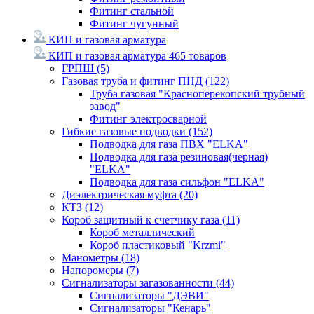
Фитинг стальной
Фитинг чугунный
КИП и газовая арматура
КИП и газовая арматура
465 товаров
ГРПШ
(5)
Газовая труба и фитинг ПНД
(122)
Труба газовая "Красноперекопский трубный
завод"
Фитинг электросварной
Гибкие газовые подводки
(152)
Подводка для газа ПВХ "ELKA"
Подводка для газа резиновая(черная)
"ELKA"
Подводка для газа сильфон "ELKA"
Диэлектрическая муфта
(20)
КТЗ
(12)
Короб защитный к счетчику газа
(11)
Короб металлический
Короб пластиковый "Krzmi"
Манометры
(18)
Напоромеры
(7)
Сигнализаторы загазованности
(44)
Сигнализаторы "ДЭВИ"
Сигнализаторы "Кенарь"