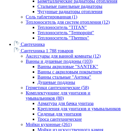
Биметаллические радиаторы отопления
Стальные панельные радиаторы
Чугунные радиаторы отопления
Соль таблетированная
(1)
Теплоноситель для систем отопления
(12)
Теплоноситель "TITAN"
Теплоноситель "Termopoint"
Теплоноситель "Thermos"
Сантехника
Сантехника
1 788 товаров
Аксессуары для ванной комнаты
(12)
Ванны и душевые поддоны
(103)
Ванны акриловые "SANTEK"
Ванны с акриловым покрытием
Ванны стальные "Антика"
Душевые поддоны
Герметики сантехнические
(58)
Комплектующие для унитазов и
умывальников
(80)
Арматура для бачка унитаза
Крепления для унитазов и умывальников
Сиденья для унитазов
Троса сантехнические
Мойки кухонные
(261)
Мойки из искусственного камня