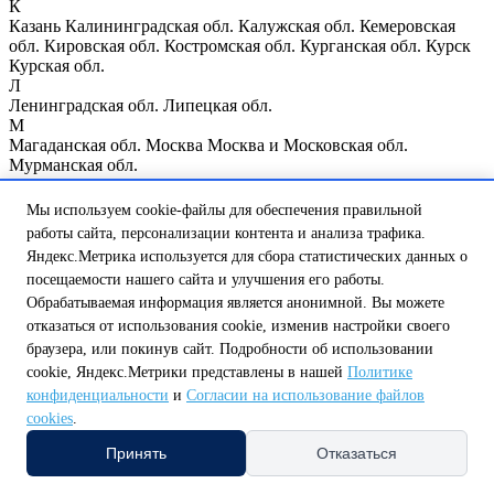
К
Казань
Калининградская обл.
Калужская обл.
Кемеровская
обл.
Кировская обл.
Костромская обл.
Курганская обл.
Курск
Курская обл.
Л
Ленинградская обл.
Липецкая обл.
М
Магаданская обл.
Москва
Москва и Московская обл.
Мурманская обл.
Н
Нижегородская обл.
Нижний Новгород
Новгородская обл.
Мы используем cookie-файлы для обеспечения правильной
Новосибирская обл.
работы сайта, персонализации контента и анализа трафика.
О
Яндекс.Метрика используется для сбора статистических данных о
Омская обл.
Оренбургская обл.
Орловская обл.
посещаемости нашего сайта и улучшения его работы.
П
Пензенская обл.
Псковская обл.
Обрабатываемая информация является анонимной. Вы можете
Р
отказаться от использования cookie, изменив настройки своего
Республика Мордовия
Республика Мэрий Эл
Республика
браузера, или покинув сайт. Подробности об использовании
Татарстан
Республика Чувашия
Ростовская обл.
Рязанская обл.
cookie, Яндекс.Метрики представлены в нашей
Политике
С
конфиденциальности
и
Согласии на использование файлов
Самарская обл.
Санкт-Петербург
Саратовская обл.
cookies
.
Сахалинская обл.
Свердловская обл.
Смоленская обл.
Т
Принять
Отказаться
Тамбовская обл.
Тверская обл.
Томская обл.
Тульская обл.
Тюменская обл.