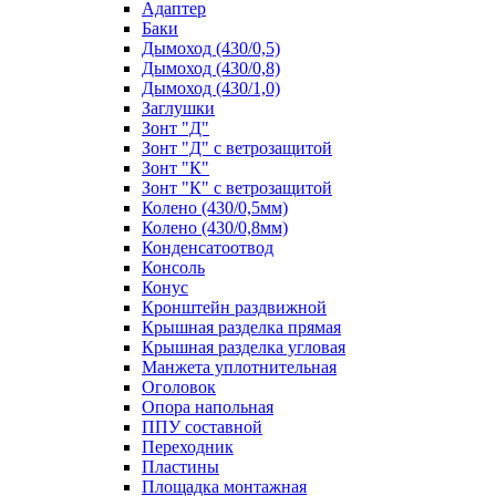
Адаптер
Баки
Дымоход (430/0,5)
Дымоход (430/0,8)
Дымоход (430/1,0)
Заглушки
Зонт "Д"
Зонт "Д" с ветрозащитой
Зонт "К"
Зонт "К" с ветрозащитой
Колено (430/0,5мм)
Колено (430/0,8мм)
Конденсатоотвод
Консоль
Конус
Кронштейн раздвижной
Крышная разделка прямая
Крышная разделка угловая
Манжета уплотнительная
Оголовок
Опора напольная
ППУ составной
Переходник
Пластины
Площадка монтажная