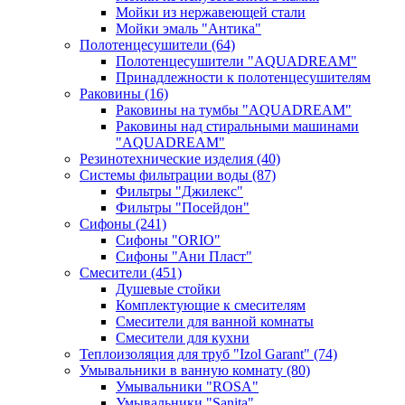
Мойки из нержавеющей стали
Мойки эмаль "Антика"
Полотенцесушители
(64)
Полотенцесушители "AQUADREAM"
Принадлежности к полотенцесушителям
Раковины
(16)
Раковины на тумбы "AQUADREAM"
Раковины над стиральными машинами
"AQUADREAM"
Резинотехнические изделия
(40)
Системы фильтрации воды
(87)
Фильтры "Джилекс"
Фильтры "Посейдон"
Сифоны
(241)
Сифоны "ORIO"
Сифоны "Ани Пласт"
Смесители
(451)
Душевые стойки
Комплектующие к смесителям
Смесители для ванной комнаты
Смесители для кухни
Теплоизоляция для труб "Izol Garant"
(74)
Умывальники в ванную комнату
(80)
Умывальники "ROSA"
Умывальники "Sanita"