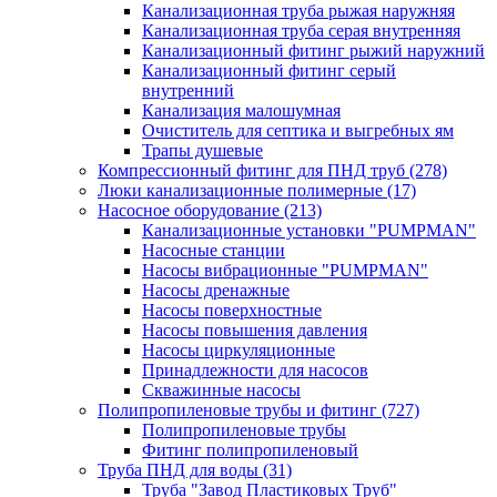
Канализационная труба рыжая наружняя
Канализационная труба серая внутренняя
Канализационный фитинг рыжий наружний
Канализационный фитинг серый
внутренний
Канализация малошумная
Очиститель для септика и выгребных ям
Трапы душевые
Компрессионный фитинг для ПНД труб
(278)
Люки канализационные полимерные
(17)
Насосное оборудование
(213)
Канализационные установки "PUMPMAN"
Насосные станции
Насосы вибрационные "PUMPMAN"
Насосы дренажные
Насосы поверхностные
Насосы повышения давления
Насосы циркуляционные
Принадлежности для насосов
Скважинные насосы
Полипропиленовые трубы и фитинг
(727)
Полипропиленовые трубы
Фитинг полипропиленовый
Труба ПНД для воды
(31)
Труба "Завод Пластиковых Труб"