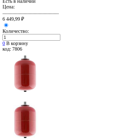
Есть в наличии
Цена:
.............................................
6 449,99 ₽
Количество:
0
В корзину
код: 7806