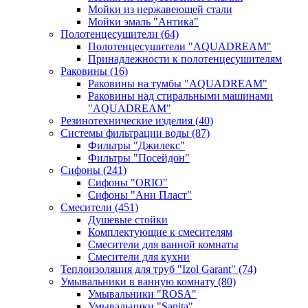
Мойки из нержавеющей стали
Мойки эмаль "Антика"
Полотенцесушители
(64)
Полотенцесушители "AQUADREAM"
Принадлежности к полотенцесушителям
Раковины
(16)
Раковины на тумбы "AQUADREAM"
Раковины над стиральными машинами
"AQUADREAM"
Резинотехнические изделия
(40)
Системы фильтрации воды
(87)
Фильтры "Джилекс"
Фильтры "Посейдон"
Сифоны
(241)
Сифоны "ORIO"
Сифоны "Ани Пласт"
Смесители
(451)
Душевые стойки
Комплектующие к смесителям
Смесители для ванной комнаты
Смесители для кухни
Теплоизоляция для труб "Izol Garant"
(74)
Умывальники в ванную комнату
(80)
Умывальники "ROSA"
Умывальники "Sanita"