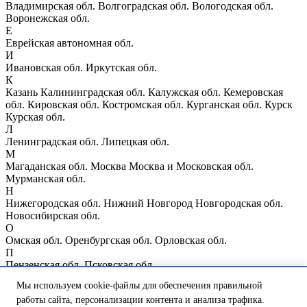
Владимирская обл.
Волгоградская обл.
Вологодская обл.
Воронежская обл.
Е
Еврейская автономная обл.
И
Ивановская обл.
Иркутская обл.
К
Казань
Калининградская обл.
Калужская обл.
Кемеровская
обл.
Кировская обл.
Костромская обл.
Курганская обл.
Курск
Курская обл.
Л
Ленинградская обл.
Липецкая обл.
М
Магаданская обл.
Москва
Москва и Московская обл.
Мурманская обл.
Н
Нижегородская обл.
Нижний Новгород
Новгородская обл.
Новосибирская обл.
О
Омская обл.
Оренбургская обл.
Орловская обл.
П
Пензенская обл.
Псковская обл.
Р
Мы используем cookie-файлы для обеспечения правильной
Республика Мордовия
Республика Мэрий Эл
Республика
работы сайта, персонализации контента и анализа трафика.
Татарстан
Республика Чувашия
Ростовская обл.
Рязанская обл.