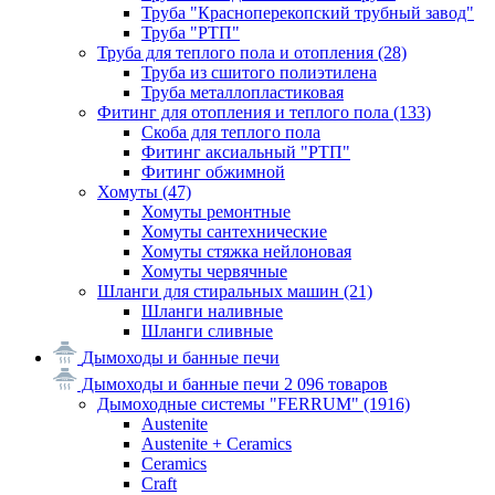
Труба "Красноперекопский трубный завод"
Труба "РТП"
Труба для теплого пола и отопления
(28)
Труба из сшитого полиэтилена
Труба металлопластиковая
Фитинг для отопления и теплого пола
(133)
Скоба для теплого пола
Фитинг аксиальный "РТП"
Фитинг обжимной
Хомуты
(47)
Хомуты ремонтные
Хомуты сантехнические
Хомуты стяжка нейлоновая
Хомуты червячные
Шланги для стиральных машин
(21)
Шланги наливные
Шланги сливные
Дымоходы и банные печи
Дымоходы и банные печи
2 096 товаров
Дымоходные системы "FERRUM"
(1916)
Austenite
Austenite + Ceramics
Ceramics
Craft