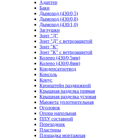
Адаптер
Баки
Дымоход (430/0,5)
Дымоход (430/0,8)
Дымоход (430/1,0)
Заглушки
Зонт "Д"
Зонт "Д" с ветрозащитой
Зонт "К"
Зонт "К" с ветрозащитой
Колено (430/0,5мм)
Колено (430/0,8мм)
Конденсатоотвод
Консоль
Конус
Кронштейн раздвижной
Крышная разделка прямая
Крышная разделка угловая
Манжета уплотнительная
Оголовок
Опора напольная
ППУ составной
Переходник
Пластины
Площадка монтажная