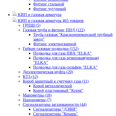
Фитинг стальной
Фитинг чугунный
КИП и газовая арматура
КИП и газовая арматура
465 товаров
ГРПШ
(5)
Газовая труба и фитинг ПНД
(122)
Труба газовая "Красноперекопский трубный
завод"
Фитинг электросварной
Гибкие газовые подводки
(152)
Подводка для газа ПВХ "ELKA"
Подводка для газа резиновая(черная)
"ELKA"
Подводка для газа сильфон "ELKA"
Диэлектрическая муфта
(20)
КТЗ
(12)
Короб защитный к счетчику газа
(11)
Короб металлический
Короб пластиковый "Krzmi"
Манометры
(18)
Напоромеры
(7)
Сигнализаторы загазованности
(44)
Сигнализаторы "ДЭВИ"
Сигнализаторы "Кенарь"