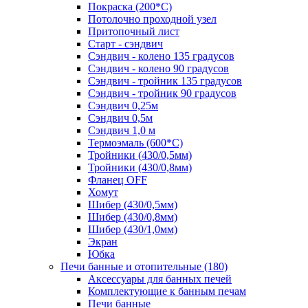
Покраска (200*С)
Потолочно проходной узел
Притопочный лист
Старт - сэндвич
Сэндвич - колено 135 градусов
Сэндвич - колено 90 градусов
Сэндвич - тройник 135 градусов
Сэндвич - тройник 90 градусов
Сэндвич 0,25м
Сэндвич 0,5м
Сэндвич 1,0 м
Термоэмаль (600*С)
Тройники (430/0,5мм)
Тройники (430/0,8мм)
Фланец OFF
Хомут
Шибер (430/0,5мм)
Шибер (430/0,8мм)
Шибер (430/1,0мм)
Экран
Юбка
Печи банные и отопительные
(180)
Аксессуары для банных печей
Комплектующие к банным печам
Печи банные