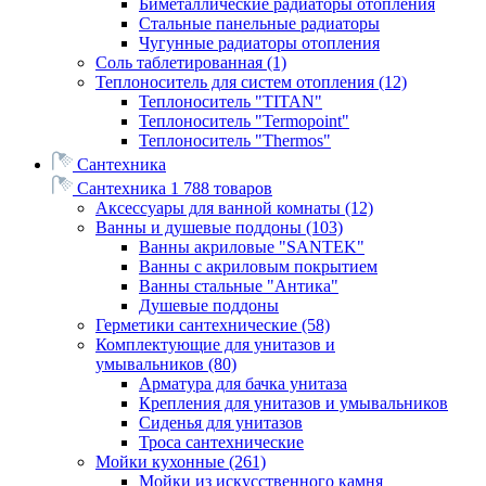
Биметаллические радиаторы отопления
Стальные панельные радиаторы
Чугунные радиаторы отопления
Соль таблетированная
(1)
Теплоноситель для систем отопления
(12)
Теплоноситель "TITAN"
Теплоноситель "Termopoint"
Теплоноситель "Thermos"
Сантехника
Сантехника
1 788 товаров
Аксессуары для ванной комнаты
(12)
Ванны и душевые поддоны
(103)
Ванны акриловые "SANTEK"
Ванны с акриловым покрытием
Ванны стальные "Антика"
Душевые поддоны
Герметики сантехнические
(58)
Комплектующие для унитазов и
умывальников
(80)
Арматура для бачка унитаза
Крепления для унитазов и умывальников
Сиденья для унитазов
Троса сантехнические
Мойки кухонные
(261)
Мойки из искусственного камня