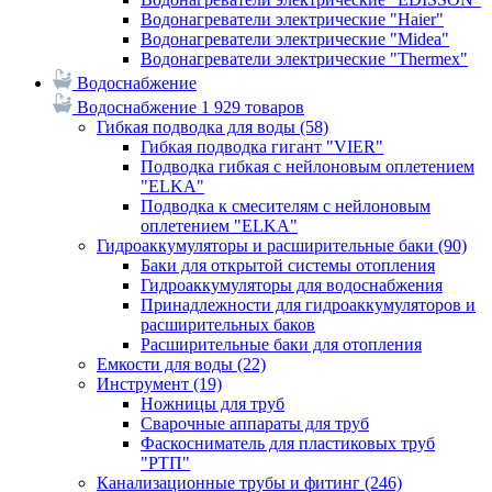
Водонагреватели электрические "Haier"
Водонагреватели электрические "Midea"
Водонагреватели электрические "Thermex"
Водоснабжение
Водоснабжение
1 929 товаров
Гибкая подводка для воды
(58)
Гибкая подводка гигант "VIER"
Подводка гибкая с нейлоновым оплетением
"ELKA"
Подводка к смесителям с нейлоновым
оплетением "ELKA"
Гидроаккумуляторы и расширительные баки
(90)
Баки для открытой системы отопления
Гидроаккумуляторы для водоснабжения
Принадлежности для гидроаккумуляторов и
расширительных баков
Расширительные баки для отопления
Емкости для воды
(22)
Инструмент
(19)
Ножницы для труб
Сварочные аппараты для труб
Фаскосниматель для пластиковых труб
"РТП"
Канализационные трубы и фитинг
(246)