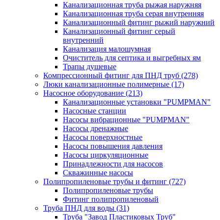
Канализационная труба рыжая наружняя
Канализационная труба серая внутренняя
Канализационный фитинг рыжий наружний
Канализационный фитинг серый
внутренний
Канализация малошумная
Очиститель для септика и выгребных ям
Трапы душевые
Компрессионный фитинг для ПНД труб
(278)
Люки канализационные полимерные
(17)
Насосное оборудование
(213)
Канализационные установки "PUMPMAN"
Насосные станции
Насосы вибрационные "PUMPMAN"
Насосы дренажные
Насосы поверхностные
Насосы повышения давления
Насосы циркуляционные
Принадлежности для насосов
Скважинные насосы
Полипропиленовые трубы и фитинг
(727)
Полипропиленовые трубы
Фитинг полипропиленовый
Труба ПНД для воды
(31)
Труба "Завод Пластиковых Труб"