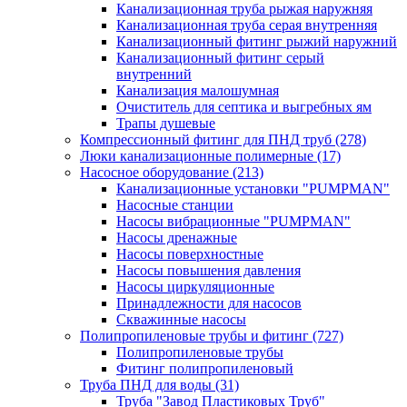
Канализационная труба рыжая наружняя
Канализационная труба серая внутренняя
Канализационный фитинг рыжий наружний
Канализационный фитинг серый
внутренний
Канализация малошумная
Очиститель для септика и выгребных ям
Трапы душевые
Компрессионный фитинг для ПНД труб
(278)
Люки канализационные полимерные
(17)
Насосное оборудование
(213)
Канализационные установки "PUMPMAN"
Насосные станции
Насосы вибрационные "PUMPMAN"
Насосы дренажные
Насосы поверхностные
Насосы повышения давления
Насосы циркуляционные
Принадлежности для насосов
Скважинные насосы
Полипропиленовые трубы и фитинг
(727)
Полипропиленовые трубы
Фитинг полипропиленовый
Труба ПНД для воды
(31)
Труба "Завод Пластиковых Труб"