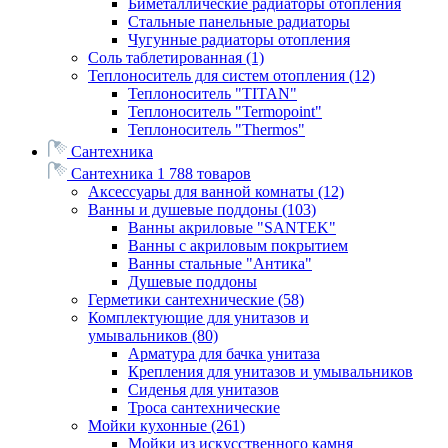
Биметаллические радиаторы отопления
Стальные панельные радиаторы
Чугунные радиаторы отопления
Соль таблетированная
(1)
Теплоноситель для систем отопления
(12)
Теплоноситель "TITAN"
Теплоноситель "Termopoint"
Теплоноситель "Thermos"
Сантехника
Сантехника
1 788 товаров
Аксессуары для ванной комнаты
(12)
Ванны и душевые поддоны
(103)
Ванны акриловые "SANTEK"
Ванны с акриловым покрытием
Ванны стальные "Антика"
Душевые поддоны
Герметики сантехнические
(58)
Комплектующие для унитазов и
умывальников
(80)
Арматура для бачка унитаза
Крепления для унитазов и умывальников
Сиденья для унитазов
Троса сантехнические
Мойки кухонные
(261)
Мойки из искусственного камня