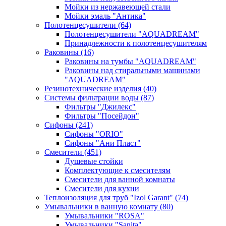
Мойки из нержавеющей стали
Мойки эмаль "Антика"
Полотенцесушители
(64)
Полотенцесушители "AQUADREAM"
Принадлежности к полотенцесушителям
Раковины
(16)
Раковины на тумбы "AQUADREAM"
Раковины над стиральными машинами
"AQUADREAM"
Резинотехнические изделия
(40)
Системы фильтрации воды
(87)
Фильтры "Джилекс"
Фильтры "Посейдон"
Сифоны
(241)
Сифоны "ORIO"
Сифоны "Ани Пласт"
Смесители
(451)
Душевые стойки
Комплектующие к смесителям
Смесители для ванной комнаты
Смесители для кухни
Теплоизоляция для труб "Izol Garant"
(74)
Умывальники в ванную комнату
(80)
Умывальники "ROSA"
Умывальники "Sanita"