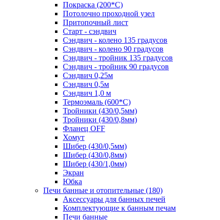
Покраска (200*С)
Потолочно проходной узел
Притопочный лист
Старт - сэндвич
Сэндвич - колено 135 градусов
Сэндвич - колено 90 градусов
Сэндвич - тройник 135 градусов
Сэндвич - тройник 90 градусов
Сэндвич 0,25м
Сэндвич 0,5м
Сэндвич 1,0 м
Термоэмаль (600*С)
Тройники (430/0,5мм)
Тройники (430/0,8мм)
Фланец OFF
Хомут
Шибер (430/0,5мм)
Шибер (430/0,8мм)
Шибер (430/1,0мм)
Экран
Юбка
Печи банные и отопительные
(180)
Аксессуары для банных печей
Комплектующие к банным печам
Печи банные