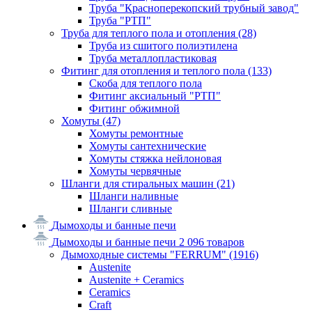
Труба "Красноперекопский трубный завод"
Труба "РТП"
Труба для теплого пола и отопления
(28)
Труба из сшитого полиэтилена
Труба металлопластиковая
Фитинг для отопления и теплого пола
(133)
Скоба для теплого пола
Фитинг аксиальный "РТП"
Фитинг обжимной
Хомуты
(47)
Хомуты ремонтные
Хомуты сантехнические
Хомуты стяжка нейлоновая
Хомуты червячные
Шланги для стиральных машин
(21)
Шланги наливные
Шланги сливные
Дымоходы и банные печи
Дымоходы и банные печи
2 096 товаров
Дымоходные системы "FERRUM"
(1916)
Austenite
Austenite + Ceramics
Ceramics
Craft