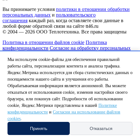
Вы принимаете условия
политики в отношении обработки
персональных данных
и
пользовательского
соглашения
каждый раз, когда оставляете свои данные в
любой форме обратной связи на сайте tt46.ru
© 2004 — 2026
ООО Теплотехника
. Все права защищены
Политика в отношении файлов cookie
Политика
конфиденциальности
Согласие на обработку персональных
данных
Сделано в
Мы используем cookie-файлы для обеспечения правильной
работы сайта, персонализации контента и анализа трафика.
Выберите регион или область самовывоза
Яндекс.Метрика используется для сбора статистических данных о
посещаемости нашего сайта и улучшения его работы.
На данный момент в вашей области нет пункта самовывоза,
Обрабатываемая информация является анонимной. Вы можете
но мы над этим работаем.
отказаться от использования cookie, изменив настройки своего
Обатитесь к нашему оператору по телефону:
браузера, или покинув сайт. Подробности об использовании
8 (800) 250-58-57 или напишите на почту
shop@tt46.ru
cookie, Яндекс.Метрики представлены в нашей
Политике
и мы поможем вам доставить товар.
конфиденциальности
и
Согласии на использование файлов
cookies
.
Белгородская обл.
Калужская обл.
Курская обл.
Липецкая обл.
Нижегородская обл.
Орловская обл.
Смоленская обл.
Тульская
Принять
Отказаться
обл.
А