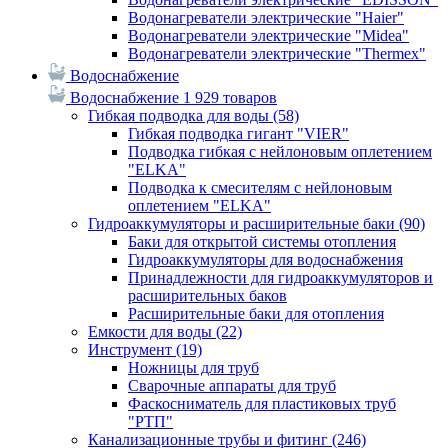
Водонагреватели электрические "Haier"
Водонагреватели электрические "Midea"
Водонагреватели электрические "Thermex"
Водоснабжение
Водоснабжение
1 929 товаров
Гибкая подводка для воды
(58)
Гибкая подводка гигант "VIER"
Подводка гибкая с нейлоновым оплетением
"ELKA"
Подводка к смесителям с нейлоновым
оплетением "ELKA"
Гидроаккумуляторы и расширительные баки
(90)
Баки для открытой системы отопления
Гидроаккумуляторы для водоснабжения
Принадлежности для гидроаккумуляторов и
расширительных баков
Расширительные баки для отопления
Емкости для воды
(22)
Инструмент
(19)
Ножницы для труб
Сварочные аппараты для труб
Фаскосниматель для пластиковых труб
"РТП"
Канализационные трубы и фитинг
(246)