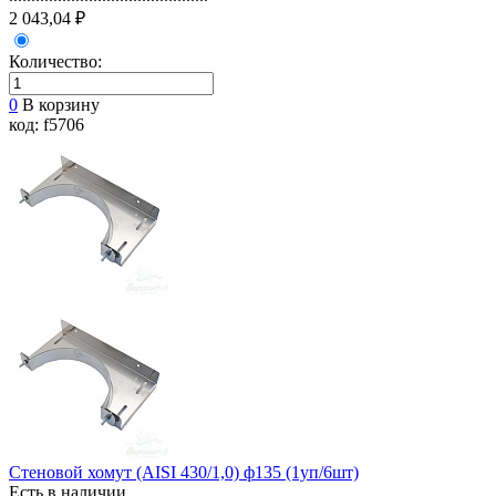
2 043,04 ₽
Количество:
0
В корзину
код: f5706
Стеновой хомут (AISI 430/1,0) ф135 (1уп/6шт)
Есть в наличии