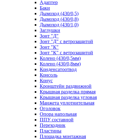
Адаптер
Баки
Дымоход (430/0,5)
Дымоход (430/0,8)
Дымоход (430/1,0)
Заглушки
Зонт "Д"
Зонт "Д" с ветрозащитой
Зонт "К"
Зонт "К" с ветрозащитой
Колено (430/0,5мм)
Колено (430/0,8мм)
Конденсатоотвод
Консоль
Конус
Кронштейн раздвижной
Крышная разделка прямая
Крышная разделка угловая
Манжета уплотнительная
Оголовок
Опора напольная
ППУ составной
Переходник
Пластины
Площадка монтажная