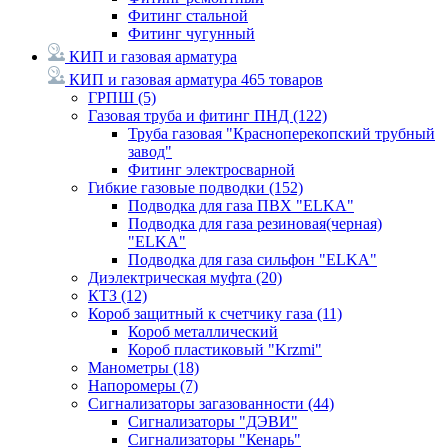
Фитинг стальной
Фитинг чугунный
КИП и газовая арматура
КИП и газовая арматура
465 товаров
ГРПШ
(5)
Газовая труба и фитинг ПНД
(122)
Труба газовая "Красноперекопский трубный
завод"
Фитинг электросварной
Гибкие газовые подводки
(152)
Подводка для газа ПВХ "ELKA"
Подводка для газа резиновая(черная)
"ELKA"
Подводка для газа сильфон "ELKA"
Диэлектрическая муфта
(20)
КТЗ
(12)
Короб защитный к счетчику газа
(11)
Короб металлический
Короб пластиковый "Krzmi"
Манометры
(18)
Напоромеры
(7)
Сигнализаторы загазованности
(44)
Сигнализаторы "ДЭВИ"
Сигнализаторы "Кенарь"