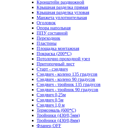
Кронштейн раздвижной
Крышная разделка прямая
Крышная разделка угловая
Манжета уплотнительная
Оголовок
Опора напольная
ППУ составной
Переходник
Пластины
Площадка монтажная
Покраска (200*С)
Потолочно проходной узел
Притопочный лист
Старт - сэндвич
Сэндвич - колено 135 градусов
Сэндвич - колено 90 градусов
Сэндвич - тройник 135 градусов
Сэндвич - тройник 90 градусов
Сэндвич 0,25м
Сэндвич 0,5м
Сэндвич 1,0 м
Термоэмаль (600*С)
Тройники (430/0,5мм)
Тройники (430/0,8мм)
Фланец OFF