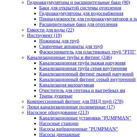
Гидроаккумуляторы и расширительные баки
(90)
Баки для открытой системы отопления
Гидроаккумуляторы для водоснабжения
Принадлежности для гидроаккумуляторов и р
Расширительные баки для отопления
Емкости для воды
(22)
Инструмент
(19)
Ножницы для труб
Сварочные аппараты для труб
Фаскосниматель для пластиковых труб "РТП"
Канализационные трубы и фитинг
(246)
Канализационная труба рыжая наружняя
Канализационная труба серая внутренняя
Канализационный фитинг рыжий наружний
Канализационный фитинг серый внутренний
Канализация малошумная
Очиститель для септика и выгребных ям
Трапы душевые
Компрессионный фитинг для ПНД труб
(278)
Люки канализационные полимерные
(17)
Насосное оборудование
(213)
Канализационные установки "PUMPMAN"
Насосные станции
Насосы вибрационные "PUMPMAN"
Насосы дренажные