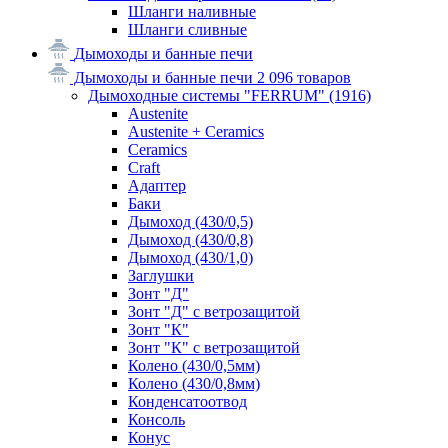
Шланги наливные
Шланги сливные
Дымоходы и банные печи
Дымоходы и банные печи
2 096 товаров
Дымоходные системы "FERRUM"
(1916)
Austenite
Austenite + Ceramics
Ceramics
Craft
Адаптер
Баки
Дымоход (430/0,5)
Дымоход (430/0,8)
Дымоход (430/1,0)
Заглушки
Зонт "Д"
Зонт "Д" с ветрозащитой
Зонт "К"
Зонт "К" с ветрозащитой
Колено (430/0,5мм)
Колено (430/0,8мм)
Конденсатоотвод
Консоль
Конус