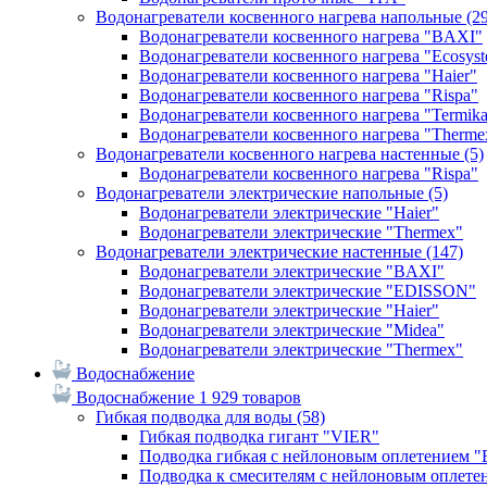
Водонагреватели косвенного нагрева напольные
(2
Водонагреватели косвенного нагрева "BAXI"
Водонагреватели косвенного нагрева "Ecosys
Водонагреватели косвенного нагрева "Haier"
Водонагреватели косвенного нагрева "Rispa"
Водонагреватели косвенного нагрева "Termik
Водонагреватели косвенного нагрева "Therme
Водонагреватели косвенного нагрева настенные
(5)
Водонагреватели косвенного нагрева "Rispa"
Водонагреватели электрические напольные
(5)
Водонагреватели электрические "Haier"
Водонагреватели электрические "Thermex"
Водонагреватели электрические настенные
(147)
Водонагреватели электрические "BAXI"
Водонагреватели электрические "EDISSON"
Водонагреватели электрические "Haier"
Водонагреватели электрические "Midea"
Водонагреватели электрические "Thermex"
Водоснабжение
Водоснабжение
1 929 товаров
Гибкая подводка для воды
(58)
Гибкая подводка гигант "VIER"
Подводка гибкая с нейлоновым оплетением 
Подводка к смесителям с нейлоновым оплет