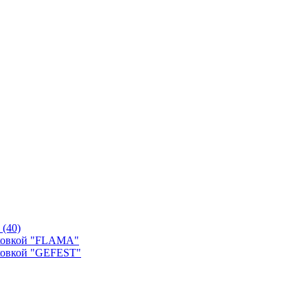
й
(40)
уховкой "FLAMA"
ховкой "GEFEST"