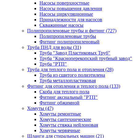
Насосы поверхностные
Насосы повышения давления
Насосы циркуляционные
Принадлежности для насосов
Скважинные насосы
Полипропиленовые трубы и фитинг
(727)
Полипропиленовые трубы
Фитинг полипропиленовый
Труба ПНД для воды
(31)
Труба "Завод Пластиковых Труб"
Труба "Красноперекопский трубный завод"
Труба "РТП"
Труба для теплого пола и отопления
(28)
Труба из сшитого полиэтилена
Труба металлопластиковая
Фитинг для отопления и теплого пола
(133)
Скоба для теплого пола
Фитинг аксиальный "РТП"
Фитинг обжимной
Хомуты
(47)
Хомуты ремонтные
Хомуты сантехнические
Хомуты стяжка нейлоновая
Хомуты червячные
Шланги для стиральных машин
(21)