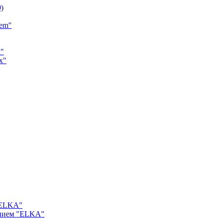
9)
tem"
a"
x"
"ELKA"
ением "ELKA"