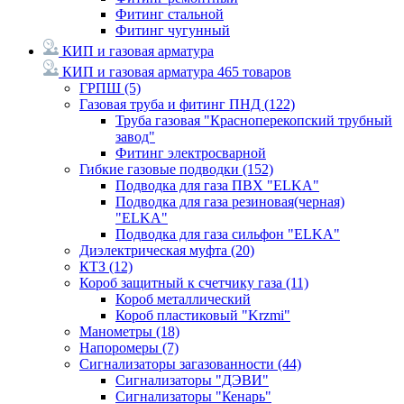
Фитинг стальной
Фитинг чугунный
КИП и газовая арматура
КИП и газовая арматура
465 товаров
ГРПШ
(5)
Газовая труба и фитинг ПНД
(122)
Труба газовая "Красноперекопский трубный
завод"
Фитинг электросварной
Гибкие газовые подводки
(152)
Подводка для газа ПВХ "ELKA"
Подводка для газа резиновая(черная)
"ELKA"
Подводка для газа сильфон "ELKA"
Диэлектрическая муфта
(20)
КТЗ
(12)
Короб защитный к счетчику газа
(11)
Короб металлический
Короб пластиковый "Krzmi"
Манометры
(18)
Напоромеры
(7)
Сигнализаторы загазованности
(44)
Сигнализаторы "ДЭВИ"
Сигнализаторы "Кенарь"