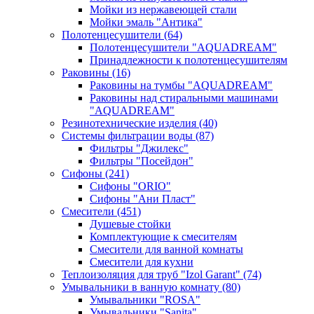
Мойки из нержавеющей стали
Мойки эмаль "Антика"
Полотенцесушители
(64)
Полотенцесушители "AQUADREAM"
Принадлежности к полотенцесушителям
Раковины
(16)
Раковины на тумбы "AQUADREAM"
Раковины над стиральными машинами
"AQUADREAM"
Резинотехнические изделия
(40)
Системы фильтрации воды
(87)
Фильтры "Джилекс"
Фильтры "Посейдон"
Сифоны
(241)
Сифоны "ORIO"
Сифоны "Ани Пласт"
Смесители
(451)
Душевые стойки
Комплектующие к смесителям
Смесители для ванной комнаты
Смесители для кухни
Теплоизоляция для труб "Izol Garant"
(74)
Умывальники в ванную комнату
(80)
Умывальники "ROSA"
Умывальники "Sanita"