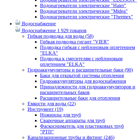
Водонагреватели электрические "Haier"
Водонагреватели электрические "Midea"
Водонагреватели электрические "Thermex"
Водоснабжение
Водоснабжение
1 929 товаров
Гибкая подводка для воды
(58)
Гибкая подводка гигант "VIER"
Подводка гибкая с нейлоновым оплетением
"ELKA"
Подводка к смесителям с нейлоновым
оплетением "ELKA"
Гидроаккумуляторы и расширительные баки
(90)
Баки для открытой системы отопления
Гидроаккумуляторы для водоснабжения
Принадлежности для гидроаккумуляторов и
расширительных баков
Расширительные баки для отопления
Емкости для воды
(22)
Инструмент
(19)
Ножницы для труб
Сварочные аппараты для труб
Фаскосниматель для пластиковых труб
"РТП"
Канализационные трубы и фитинг
(246)