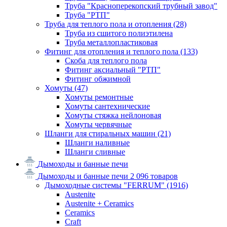
Труба "Красноперекопский трубный завод"
Труба "РТП"
Труба для теплого пола и отопления
(28)
Труба из сшитого полиэтилена
Труба металлопластиковая
Фитинг для отопления и теплого пола
(133)
Скоба для теплого пола
Фитинг аксиальный "РТП"
Фитинг обжимной
Хомуты
(47)
Хомуты ремонтные
Хомуты сантехнические
Хомуты стяжка нейлоновая
Хомуты червячные
Шланги для стиральных машин
(21)
Шланги наливные
Шланги сливные
Дымоходы и банные печи
Дымоходы и банные печи
2 096 товаров
Дымоходные системы "FERRUM"
(1916)
Austenite
Austenite + Ceramics
Ceramics
Craft