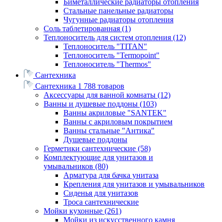
Биметаллические радиаторы отопления
Стальные панельные радиаторы
Чугунные радиаторы отопления
Соль таблетированная
(1)
Теплоноситель для систем отопления
(12)
Теплоноситель "TITAN"
Теплоноситель "Termopoint"
Теплоноситель "Thermos"
Сантехника
Сантехника
1 788 товаров
Аксессуары для ванной комнаты
(12)
Ванны и душевые поддоны
(103)
Ванны акриловые "SANTEK"
Ванны с акриловым покрытием
Ванны стальные "Антика"
Душевые поддоны
Герметики сантехнические
(58)
Комплектующие для унитазов и
умывальников
(80)
Арматура для бачка унитаза
Крепления для унитазов и умывальников
Сиденья для унитазов
Троса сантехнические
Мойки кухонные
(261)
Мойки из искусственного камня