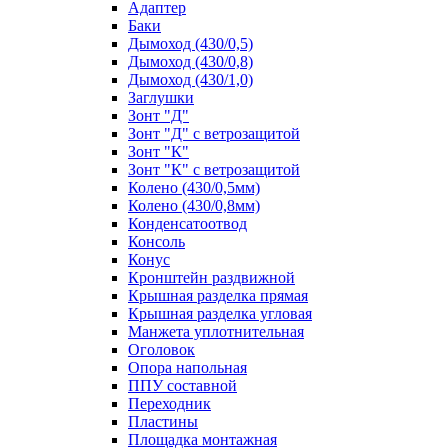
Адаптер
Баки
Дымоход (430/0,5)
Дымоход (430/0,8)
Дымоход (430/1,0)
Заглушки
Зонт "Д"
Зонт "Д" с ветрозащитой
Зонт "К"
Зонт "К" с ветрозащитой
Колено (430/0,5мм)
Колено (430/0,8мм)
Конденсатоотвод
Консоль
Конус
Кронштейн раздвижной
Крышная разделка прямая
Крышная разделка угловая
Манжета уплотнительная
Оголовок
Опора напольная
ППУ составной
Переходник
Пластины
Площадка монтажная