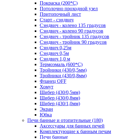
Покраска (200*С)
Потолочно проходной узел
Притопочный лист
Старт - сэндвич
Сэндвич - колено 135 градусов
Сэндвич - колено 90 градусов
Сэндвич - тройник 135 градусов
Сэндвич - тройник 90 градусов
Сэндвич 0,25м
Сэндвич 0,5м
Сэндвич 1,0 м
Термоэмаль (600*С)
Тройники (430/0,5мм)
Тройники (430/0,8мм)
Фланец OFF
Хомут
Шибер (430/0,5мм)
Шибер (430/0,8мм)
Шибер (430/1,0мм)
Экран
Юбка
Печи банные и отопительные
(180)
Аксессуары для банных печей
Комплектующие к банным печам
Печи банные