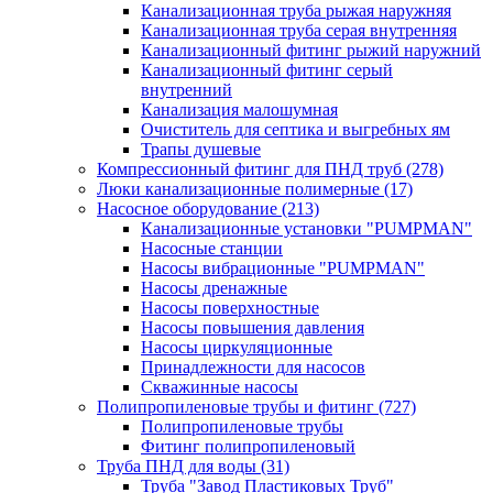
Канализационная труба рыжая наружняя
Канализационная труба серая внутренняя
Канализационный фитинг рыжий наружний
Канализационный фитинг серый
внутренний
Канализация малошумная
Очиститель для септика и выгребных ям
Трапы душевые
Компрессионный фитинг для ПНД труб
(278)
Люки канализационные полимерные
(17)
Насосное оборудование
(213)
Канализационные установки "PUMPMAN"
Насосные станции
Насосы вибрационные "PUMPMAN"
Насосы дренажные
Насосы поверхностные
Насосы повышения давления
Насосы циркуляционные
Принадлежности для насосов
Скважинные насосы
Полипропиленовые трубы и фитинг
(727)
Полипропиленовые трубы
Фитинг полипропиленовый
Труба ПНД для воды
(31)
Труба "Завод Пластиковых Труб"