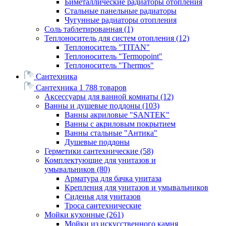
Биметаллические радиаторы отопления
Стальные панельные радиаторы
Чугунные радиаторы отопления
Соль таблетированная
(1)
Теплоноситель для систем отопления
(12)
Теплоноситель "TITAN"
Теплоноситель "Termopoint"
Теплоноситель "Thermos"
Сантехника
Сантехника
1 788 товаров
Аксессуары для ванной комнаты
(12)
Ванны и душевые поддоны
(103)
Ванны акриловые "SANTEK"
Ванны с акриловым покрытием
Ванны стальные "Антика"
Душевые поддоны
Герметики сантехнические
(58)
Комплектующие для унитазов и
умывальников
(80)
Арматура для бачка унитаза
Крепления для унитазов и умывальников
Сиденья для унитазов
Троса сантехнические
Мойки кухонные
(261)
Мойки из искусственного камня