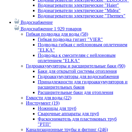
Водонагреватели электрические "Haier"
Водонагреватели электрические "Midea"
Водонагреватели электрические "Thermex"
Водоснабжение
Водоснабжение
1 929 товаров
Гибкая подводка для воды
(58)
Гибкая подводка гигант "VIER"
Подводка гибкая с нейлоновым оплетением
"ELKA"
Подводка к смесителям с нейлоновым
оплетением "ELKA"
Гидроаккумуляторы и расширительные баки
(90)
Баки для открытой системы отопления
Гидроаккумуляторы для водоснабжения
Принадлежности для гидроаккумуляторов и
расширительных баков
Расширительные баки для отопления
Емкости для воды
(22)
Инструмент
(19)
Ножницы для труб
Сварочные аппараты для труб
Фаскосниматель для пластиковых труб
"РТП"
Канализационные трубы и фитинг
(246)