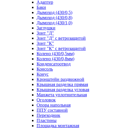
Адаптер
Баки
Дымоход (430/0,5)
Дымоход (430/0,8)
Дымоход (430/1,0)
Заглушки
Зонт "Д"
Зонт "Д" с ветрозащитой
Зонт "К"
Зонт "К" с ветрозащитой
Колено (430/0,5мм)
Колено (430/0,8мм)
Конденсатоотвод
Консоль
Конус
Кронштейн раздвижной
Крышная разделка прямая
Крышная разделка угловая
Манжета уплотнительная
Оголовок
Опора напольная
ППУ составной
Переходник
Пластины
Площадка монтажная