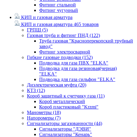
Фитинг стальной
Фитинг чугунный
КИП и газовая арматура
КИП и газовая арматура
465 товаров
ГРПШ
(5)
Газовая труба и фитинг ПНД
(122)
Труба газовая "Красноперекопский трубный
завод"
Фитинг электросварной
Гибкие газовые подводки
(152)
Подводка для газа ПВХ "ELKA"
Подводка для газа резиновая(черная)
"ELKA"
Подводка для газа сильфон "ELKA"
Диэлектрическая муфта
(20)
КТЗ
(12)
Короб защитный к счетчику газа
(11)
Короб металлический
Короб пластиковый "Krzmi"
Манометры
(18)
Напоромеры
(7)
Сигнализаторы загазованности
(44)
Сигнализаторы "ДЭВИ"
Сигнализаторы "Кенарь"