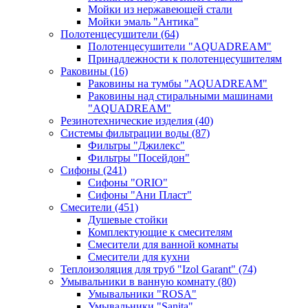
Мойки из нержавеющей стали
Мойки эмаль "Антика"
Полотенцесушители
(64)
Полотенцесушители "AQUADREAM"
Принадлежности к полотенцесушителям
Раковины
(16)
Раковины на тумбы "AQUADREAM"
Раковины над стиральными машинами
"AQUADREAM"
Резинотехнические изделия
(40)
Системы фильтрации воды
(87)
Фильтры "Джилекс"
Фильтры "Посейдон"
Сифоны
(241)
Сифоны "ORIO"
Сифоны "Ани Пласт"
Смесители
(451)
Душевые стойки
Комплектующие к смесителям
Смесители для ванной комнаты
Смесители для кухни
Теплоизоляция для труб "Izol Garant"
(74)
Умывальники в ванную комнату
(80)
Умывальники "ROSA"
Умывальники "Sanita"