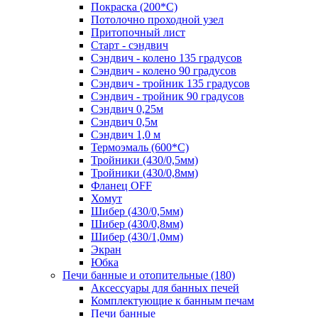
Покраска (200*С)
Потолочно проходной узел
Притопочный лист
Старт - сэндвич
Сэндвич - колено 135 градусов
Сэндвич - колено 90 градусов
Сэндвич - тройник 135 градусов
Сэндвич - тройник 90 градусов
Сэндвич 0,25м
Сэндвич 0,5м
Сэндвич 1,0 м
Термоэмаль (600*С)
Тройники (430/0,5мм)
Тройники (430/0,8мм)
Фланец OFF
Хомут
Шибер (430/0,5мм)
Шибер (430/0,8мм)
Шибер (430/1,0мм)
Экран
Юбка
Печи банные и отопительные
(180)
Аксессуары для банных печей
Комплектующие к банным печам
Печи банные