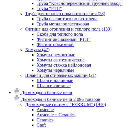
Труба "Красноперекопский трубный завод"
Труба "РТП"
Труба для теплого пола и отопления
(28)
Труба из сшитого полиэтилена
Труба металлопластиковая
Фитинг для отопления и теплого пола
(133)
Скоба для теплого пола
Фитинг аксиальный "РТП"
Фитинг обжимной
Хомуты
(47)
Хомуты ремонтные
Хомуты сантехнические
Хомуты стяжка нейлоновая
Хомуты червячные
Шланги для стиральных машин
(21)
Шланги наливные
Шланги сливные
Дымоходы и банные печи
Дымоходы и банные печи
2 096 товаров
Дымоходные системы "FERRUM"
(1916)
Austenite
Austenite + Ceramics
Ceramics
Craft