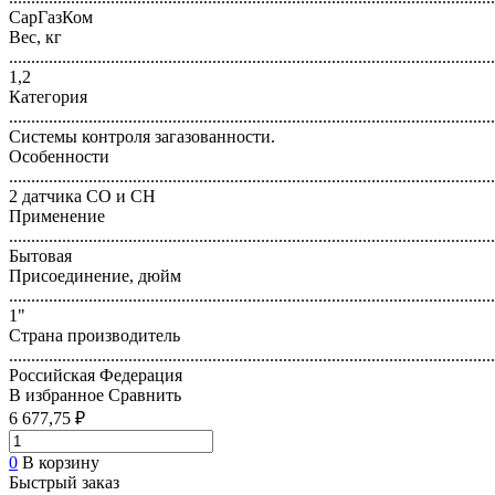
СарГазКом
Вес, кг
..............................................................................................................
1,2
Категория
..............................................................................................................
Системы контроля загазованности.
Особенности
..............................................................................................................
2 датчика СО и СН
Применение
..............................................................................................................
Бытовая
Присоединение, дюйм
..............................................................................................................
1"
Страна производитель
..............................................................................................................
Российская Федерация
В избранное
Сравнить
6 677,75 ₽
0
В корзину
Быстрый заказ