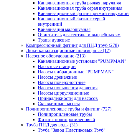
Канализационная труба рыжая наружняя
Канализационная труба серая внутренняя
Канализационный фитинг рыжий наружний
Канализационный фитинг серый
внутренний
Канализация малошумная
Очиститель для септика и выгребных ям
Трапы душевые
Компрессионный фитинг для ПНД труб
(278)
Люки канализационные полимерные
(17)
Насосное оборудование
(213)
Канализационные установки "PUMPMAN"
Насосные станции
Насосы вибрационные "PUMPMAN"
Насосы дренажные
Насосы поверхностные
Насосы повышения давления
Насосы циркуляционные
Принадлежности для насосов
Скважинные насосы
Полипропиленовые трубы и фитинг
(727)
Полипропиленовые трубы
Фитинг полипропиленовый
Труба ПНД для воды
(31)
Труба "Завод Пластиковых Труб"