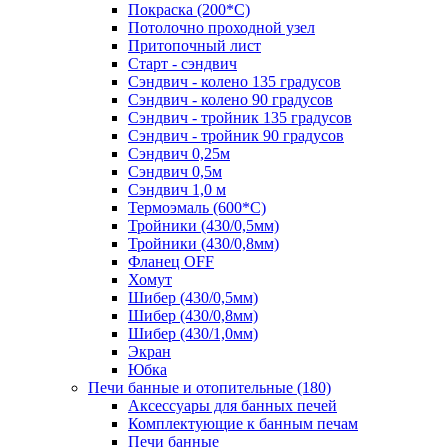
Покраска (200*С)
Потолочно проходной узел
Притопочный лист
Старт - сэндвич
Сэндвич - колено 135 градусов
Сэндвич - колено 90 градусов
Сэндвич - тройник 135 градусов
Сэндвич - тройник 90 градусов
Сэндвич 0,25м
Сэндвич 0,5м
Сэндвич 1,0 м
Термоэмаль (600*С)
Тройники (430/0,5мм)
Тройники (430/0,8мм)
Фланец OFF
Хомут
Шибер (430/0,5мм)
Шибер (430/0,8мм)
Шибер (430/1,0мм)
Экран
Юбка
Печи банные и отопительные
(180)
Аксессуары для банных печей
Комплектующие к банным печам
Печи банные