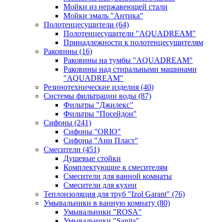
Мойки из нержавеющей стали
Мойки эмаль "Антика"
Полотенцесушители
(64)
Полотенцесушители "AQUADREAM"
Принадлежности к полотенцесушителям
Раковины
(16)
Раковины на тумбы "AQUADREAM"
Раковины над стиральными машинами
"AQUADREAM"
Резинотехнические изделия
(40)
Системы фильтрации воды
(87)
Фильтры "Джилекс"
Фильтры "Посейдон"
Сифоны
(241)
Сифоны "ORIO"
Сифоны "Ани Пласт"
Смесители
(451)
Душевые стойки
Комплектующие к смесителям
Смесители для ванной комнаты
Смесители для кухни
Теплоизоляция для труб "Izol Garant"
(76)
Умывальники в ванную комнату
(80)
Умывальники "ROSA"
Умывальники "Sanita"