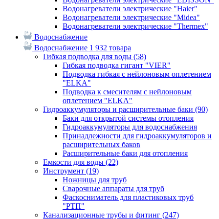
Водонагреватели электрические "Haier"
Водонагреватели электрические "Midea"
Водонагреватели электрические "Thermex"
Водоснабжение
Водоснабжение
1 932 товара
Гибкая подводка для воды
(58)
Гибкая подводка гигант "VIER"
Подводка гибкая с нейлоновым оплетением
"ELKA"
Подводка к смесителям с нейлоновым
оплетением "ELKA"
Гидроаккумуляторы и расширительные баки
(90)
Баки для открытой системы отопления
Гидроаккумуляторы для водоснабжения
Принадлежности для гидроаккумуляторов и
расширительных баков
Расширительные баки для отопления
Емкости для воды
(22)
Инструмент
(19)
Ножницы для труб
Сварочные аппараты для труб
Фаскосниматель для пластиковых труб
"РТП"
Канализационные трубы и фитинг
(247)