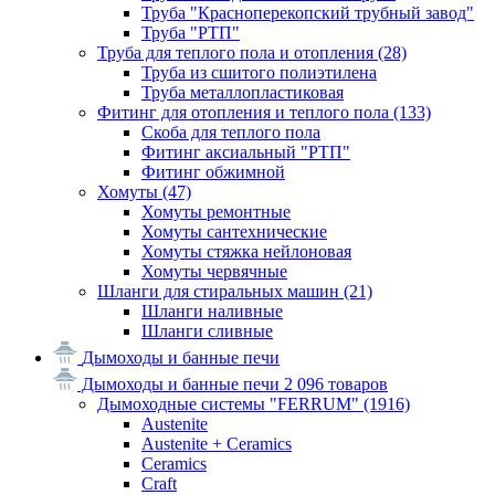
Труба "Красноперекопский трубный завод"
Труба "РТП"
Труба для теплого пола и отопления
(28)
Труба из сшитого полиэтилена
Труба металлопластиковая
Фитинг для отопления и теплого пола
(133)
Скоба для теплого пола
Фитинг аксиальный "РТП"
Фитинг обжимной
Хомуты
(47)
Хомуты ремонтные
Хомуты сантехнические
Хомуты стяжка нейлоновая
Хомуты червячные
Шланги для стиральных машин
(21)
Шланги наливные
Шланги сливные
Дымоходы и банные печи
Дымоходы и банные печи
2 096 товаров
Дымоходные системы "FERRUM"
(1916)
Austenite
Austenite + Ceramics
Ceramics
Craft