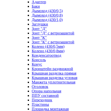
Адаптер
Баки
Дымоход (430/0,5)
Дымоход (430/0,8)
Дымоход (430/1,0)
Заглушки
Зонт "Д"
Зонт "Д" с ветрозащитой
Зонт "К"
Зонт "К" с ветрозащитой
Колено (430/0,5мм)
Колено (430/0,8мм)
Конденсатоотвод
Консоль
Конус
Кронштейн раздвижной
Крышная разделка прямая
Крышная разделка угловая
Манжета уплотнительная
Оголовок
Опора напольная
ППУ составной
Переходник
Пластины
Площадка монтажная