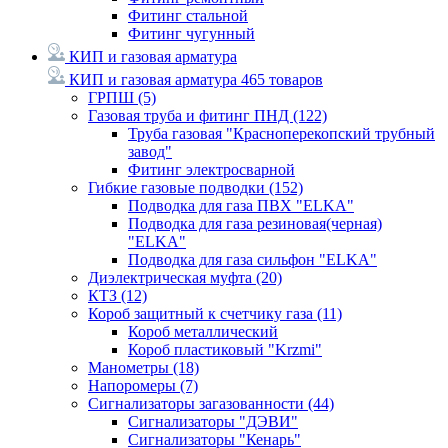
Фитинг стальной
Фитинг чугунный
КИП и газовая арматура
КИП и газовая арматура
465 товаров
ГРПШ
(5)
Газовая труба и фитинг ПНД
(122)
Труба газовая "Красноперекопский трубный
завод"
Фитинг электросварной
Гибкие газовые подводки
(152)
Подводка для газа ПВХ "ELKA"
Подводка для газа резиновая(черная)
"ELKA"
Подводка для газа сильфон "ELKA"
Диэлектрическая муфта
(20)
КТЗ
(12)
Короб защитный к счетчику газа
(11)
Короб металлический
Короб пластиковый "Krzmi"
Манометры
(18)
Напоромеры
(7)
Сигнализаторы загазованности
(44)
Сигнализаторы "ДЭВИ"
Сигнализаторы "Кенарь"