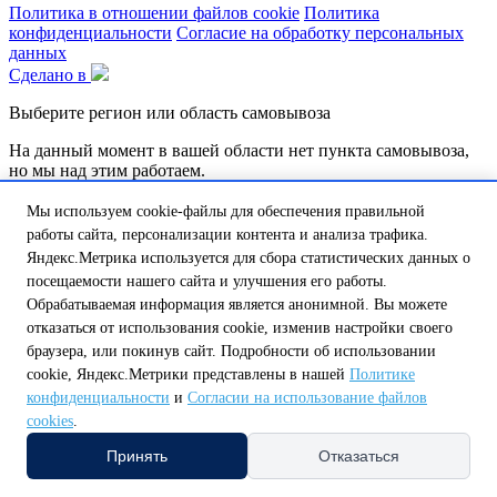
Политика в отношении файлов cookie
Политика
конфиденциальности
Согласие на обработку персональных
данных
Сделано в
Выберите регион или область самовывоза
На данный момент в вашей области нет пункта самовывоза,
но мы над этим работаем.
Обатитесь к нашему оператору по телефону:
Мы используем cookie-файлы для обеспечения правильной
8 (800) 250-58-57 или напишите на почту
shop@tt46.ru
работы сайта, персонализации контента и анализа трафика.
и мы поможем вам доставить товар.
Яндекс.Метрика используется для сбора статистических данных о
посещаемости нашего сайта и улучшения его работы.
Белгородская обл.
Калужская обл.
Курская обл.
Липецкая обл.
Нижегородская обл.
Орловская обл.
Смоленская обл.
Тульская
Обрабатываемая информация является анонимной. Вы можете
обл.
отказаться от использования cookie, изменив настройки своего
А
браузера, или покинув сайт. Подробности об использовании
Амурская обл.
Архангельская обл.
Астраханская обл.
cookie, Яндекс.Метрики представлены в нашей
Политике
Б
конфиденциальности
и
Согласии на использование файлов
Белгородская обл.
Брянская обл.
cookies
.
В
Владимирская обл.
Волгоградская обл.
Вологодская обл.
Принять
Отказаться
Воронежская обл.
Е