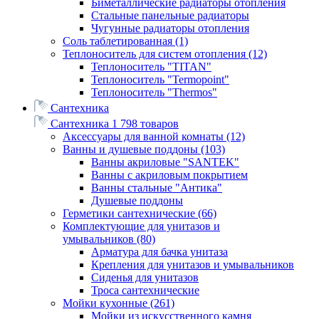
Биметаллические радиаторы отопления
Стальные панельные радиаторы
Чугунные радиаторы отопления
Соль таблетированная
(1)
Теплоноситель для систем отопления
(12)
Теплоноситель "TITAN"
Теплоноситель "Termopoint"
Теплоноситель "Thermos"
Сантехника
Сантехника
1 798 товаров
Аксессуары для ванной комнаты
(12)
Ванны и душевые поддоны
(103)
Ванны акриловые "SANTEK"
Ванны с акриловым покрытием
Ванны стальные "Антика"
Душевые поддоны
Герметики сантехнические
(66)
Комплектующие для унитазов и
умывальников
(80)
Арматура для бачка унитаза
Крепления для унитазов и умывальников
Сиденья для унитазов
Троса сантехнические
Мойки кухонные
(261)
Мойки из искусственного камня