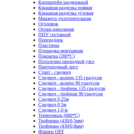
Кронштейн раздвижной
Крышная разделка прямая
Крышная разделка угловая
Манжета уплотнительная
Оголовок
Опора напольная
ППУ составной
Переходник
Пластины
Площадка монтажная
Покраска (200*С)
Потолочно проходной узел
Притопочный лист
Старт - сэндвич
Сэндвич - колено 135 градусов
Сэндвич - колено 90 градусов
Сэндвич - тройник 135 градусов
Сэндвич - тройник 90 градусов
Сэндвич 0,25м
Сэндвич 0,5м
Сэндвич 1,0 м
Термоэмаль (600*С)
Тройники (430/0,5мм)
Тройники (430/0,8мм)
Фланец OFF