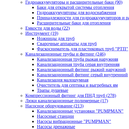
Гидроаккумуляторы и расширительные баки
(90)
Баки для открытой системы отопления
Гидроаккумуляторы для водоснабжения
Принадлежности для гидроаккумуляторов и р
Расширительные баки для отопления
Емкости для воды
(22)
Инструмент
(19)
Ножницы для труб
Сварочные аппараты для труб
Фаскосниматель для пластиковых труб "РТП"
Канализационные трубы и фитинг
(246)
Канализационная труба рыжая наружняя
Канализационная труба серая внутренняя
Канализационный фитинг рыжий наружний
Канализационный фитинг серый внутренний
Канализация малошумная
Очиститель для септика и выгребных ям
Трапы душевые
Компрессионный фитинг для ПНД труб
(278)
Люки канализационные полимерные
(17)
Насосное оборудование
(213)
Канализационные установки "PUMPMAN"
Насосные станции
Насосы вибрационные "PUMPMAN"
Насосы дренажные