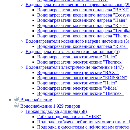
Водонагреватели косвенного нагрева напольные
(2
Водонагреватели косвенного нагрева "BAXI"
Водонагреватели косвенного нагрева "Ecosys
Водонагреватели косвенного нагрева "Haier"
Водонагреватели косвенного нагрева "Rispa"
Водонагреватели косвенного нагрева "Termik
Водонагреватели косвенного нагрева "Therme
Водонагреватели косвенного нагрева настенные
(5)
Водонагреватели косвенного нагрева "Rispa"
Водонагреватели электрические напольные
(5)
Водонагреватели электрические "Haier"
Водонагреватели электрические "Thermex"
Водонагреватели электрические настенные
(147)
Водонагреватели электрические "BAXI"
Водонагреватели электрические "EDISSON"
Водонагреватели электрические "Haier"
Водонагреватели электрические "Midea"
Водонагреватели электрические "Thermex"
Водоснабжение
Водоснабжение
1 929 товаров
Гибкая подводка для воды
(58)
Гибкая подводка гигант "VIER"
Подводка гибкая с нейлоновым оплетением 
Подводка к смесителям с нейлоновым оплет