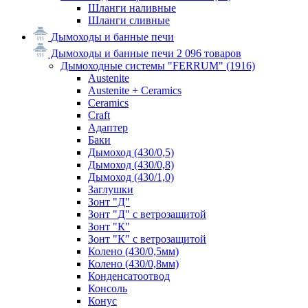
Шланги наливные
Шланги сливные
Дымоходы и банные печи
Дымоходы и банные печи
2 096 товаров
Дымоходные системы "FERRUM"
(1916)
Austenite
Austenite + Ceramics
Ceramics
Craft
Адаптер
Баки
Дымоход (430/0,5)
Дымоход (430/0,8)
Дымоход (430/1,0)
Заглушки
Зонт "Д"
Зонт "Д" с ветрозащитой
Зонт "К"
Зонт "К" с ветрозащитой
Колено (430/0,5мм)
Колено (430/0,8мм)
Конденсатоотвод
Консоль
Конус