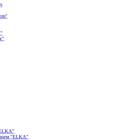
9)
tem"
a"
x"
"ELKA"
ением "ELKA"