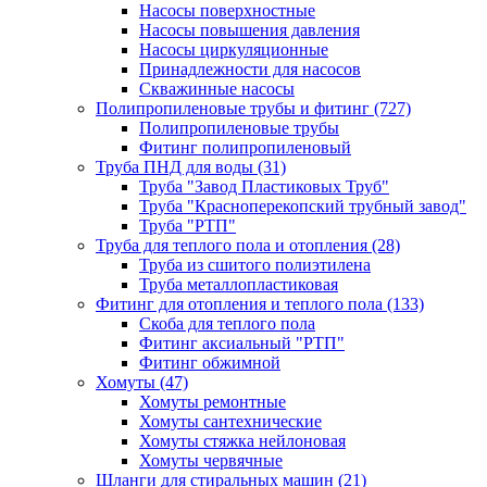
Насосы поверхностные
Насосы повышения давления
Насосы циркуляционные
Принадлежности для насосов
Скважинные насосы
Полипропиленовые трубы и фитинг
(727)
Полипропиленовые трубы
Фитинг полипропиленовый
Труба ПНД для воды
(31)
Труба "Завод Пластиковых Труб"
Труба "Красноперекопский трубный завод"
Труба "РТП"
Труба для теплого пола и отопления
(28)
Труба из сшитого полиэтилена
Труба металлопластиковая
Фитинг для отопления и теплого пола
(133)
Скоба для теплого пола
Фитинг аксиальный "РТП"
Фитинг обжимной
Хомуты
(47)
Хомуты ремонтные
Хомуты сантехнические
Хомуты стяжка нейлоновая
Хомуты червячные
Шланги для стиральных машин
(21)