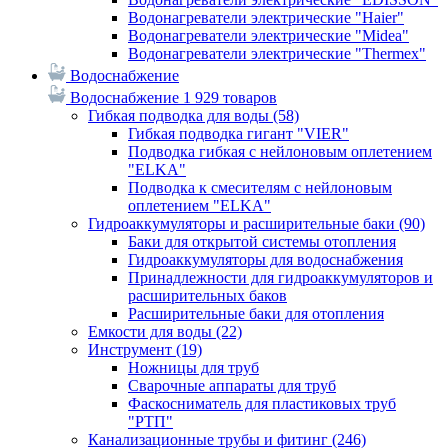
Водонагреватели электрические "Haier"
Водонагреватели электрические "Midea"
Водонагреватели электрические "Thermex"
Водоснабжение
Водоснабжение
1 929 товаров
Гибкая подводка для воды
(58)
Гибкая подводка гигант "VIER"
Подводка гибкая с нейлоновым оплетением
"ELKA"
Подводка к смесителям с нейлоновым
оплетением "ELKA"
Гидроаккумуляторы и расширительные баки
(90)
Баки для открытой системы отопления
Гидроаккумуляторы для водоснабжения
Принадлежности для гидроаккумуляторов и
расширительных баков
Расширительные баки для отопления
Емкости для воды
(22)
Инструмент
(19)
Ножницы для труб
Сварочные аппараты для труб
Фаскосниматель для пластиковых труб
"РТП"
Канализационные трубы и фитинг
(246)