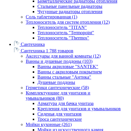
Биметаллические радиаторы отопления
Стальные панельные радиаторы
Чугунные радиаторы отопления
Соль таблетированная
(1)
Теплоноситель для систем отопления
(12)
Теплоноситель "TITAN"
Теплоноситель "Termopoint"
Теплоноситель "Thermos"
Сантехника
Сантехника
1 788 товаров
Аксессуары для ванной комнаты
(12)
Ванны и душевые поддоны
(103)
Ванны акриловые "SANTEK"
Ванны с акриловым покрытием
Ванны стальные "Антика"
Душевые поддоны
Герметики сантехнические
(58)
Комплектующие для унитазов и
умывальников
(80)
Арматура для бачка унитаза
Крепления для унитазов и умывальников
Сиденья для унитазов
Троса сантехнические
Мойки кухонные
(261)
Мойки из искусственного камня