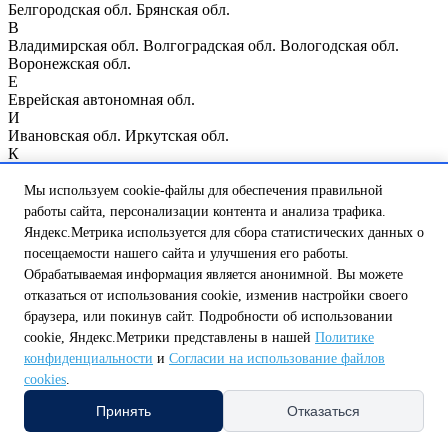
Белгородская обл.
Брянская обл.
В
Владимирская обл.
Волгоградская обл.
Вологодская обл.
Воронежская обл.
Е
Еврейская автономная обл.
И
Ивановская обл.
Иркутская обл.
К
Казань
Калининградская обл.
Калужская обл.
Кемеровская
обл.
Кировская обл.
Костромская обл.
Курганская обл.
Курск
Мы используем cookie-файлы для обеспечения правильной
Курская обл.
работы сайта, персонализации контента и анализа трафика.
Л
Яндекс.Метрика используется для сбора статистических данных о
Ленинградская обл.
Липецкая обл.
посещаемости нашего сайта и улучшения его работы.
М
Обрабатываемая информация является анонимной. Вы можете
Магаданская обл.
Москва
Москва и Московская обл.
отказаться от использования cookie, изменив настройки своего
Мурманская обл.
Н
браузера, или покинув сайт. Подробности об использовании
Нижегородская обл.
Нижний Новгород
Новгородская обл.
cookie, Яндекс.Метрики представлены в нашей
Политике
Новосибирская обл.
конфиденциальности
и
Согласии на использование файлов
О
cookies
.
Омская обл.
Оренбургская обл.
Орловская обл.
П
Принять
Отказаться
Пензенская обл.
Псковская обл.
Р