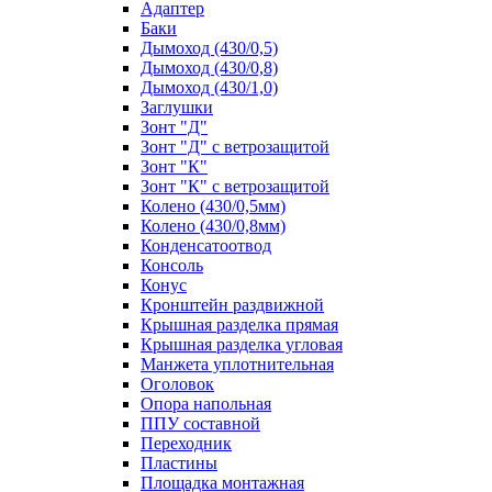
Адаптер
Баки
Дымоход (430/0,5)
Дымоход (430/0,8)
Дымоход (430/1,0)
Заглушки
Зонт "Д"
Зонт "Д" с ветрозащитой
Зонт "К"
Зонт "К" с ветрозащитой
Колено (430/0,5мм)
Колено (430/0,8мм)
Конденсатоотвод
Консоль
Конус
Кронштейн раздвижной
Крышная разделка прямая
Крышная разделка угловая
Манжета уплотнительная
Оголовок
Опора напольная
ППУ составной
Переходник
Пластины
Площадка монтажная