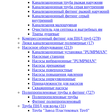
Канализационная труба рыжая наружняя
Канализационная труба серая внутренняя
Канализационный фитинг рыжий наружний
Канализационный фитинг серый
внутренний
Канализация малошумная
Очиститель для септика и выгребных ям
Трапы душевые
Компрессионный фитинг для ПНД труб
(278)
Люки канализационные полимерные
(17)
Насосное оборудование
(213)
Канализационные установки "PUMPMAN"
Насосные станции
Насосы вибрационные "PUMPMAN"
Насосы дренажные
Насосы поверхностные
Насосы повышения давления
Насосы циркуляционные
Принадлежности для насосов
Скважинные насосы
Полипропиленовые трубы и фитинг
(727)
Полипропиленовые трубы
Фитинг полипропиленовый
Труба ПНД для воды
(31)
Труба "Завод Пластиковых Труб"