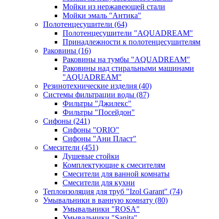
Мойки из нержавеющей стали
Мойки эмаль "Антика"
Полотенцесушители
(64)
Полотенцесушители "AQUADREAM"
Принадлежности к полотенцесушителям
Раковины
(16)
Раковины на тумбы "AQUADREAM"
Раковины над стиральными машинами
"AQUADREAM"
Резинотехнические изделия
(40)
Системы фильтрации воды
(87)
Фильтры "Джилекс"
Фильтры "Посейдон"
Сифоны
(241)
Сифоны "ORIO"
Сифоны "Ани Пласт"
Смесители
(451)
Душевые стойки
Комплектующие к смесителям
Смесители для ванной комнаты
Смесители для кухни
Теплоизоляция для труб "Izol Garant"
(74)
Умывальники в ванную комнату
(80)
Умывальники "ROSA"
Умывальники "Sanita"