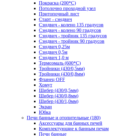
Покраска (200*С)
Потолочно проходной узел
Притопочный лист
Старт - сэндвич
Сэндвич - колено 135 градусов
Сэндвич - колено 90 градусов
Сэндвич - тройник 135 градусов
Сэндвич - тройник 90 градусов
Сэндвич 0,25м
Сэндвич 0,5м
Сэндвич 1,0 м
Термоэмаль (600*С)
Тройники (430/0,5мм)
Тройники (430/0,8мм)
Фланец OFF
Хомут
Шибер (430/0,5мм)
Шибер (430/0,8мм)
Шибер (430/1,0мм)
Экран
Юбка
Печи банные и отопительные
(180)
Аксессуары для банных печей
Комплектующие к банным печам
Печи банные