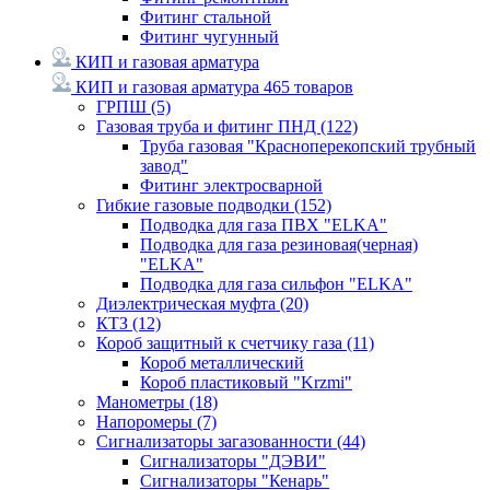
Фитинг стальной
Фитинг чугунный
КИП и газовая арматура
КИП и газовая арматура
465 товаров
ГРПШ
(5)
Газовая труба и фитинг ПНД
(122)
Труба газовая "Красноперекопский трубный
завод"
Фитинг электросварной
Гибкие газовые подводки
(152)
Подводка для газа ПВХ "ELKA"
Подводка для газа резиновая(черная)
"ELKA"
Подводка для газа сильфон "ELKA"
Диэлектрическая муфта
(20)
КТЗ
(12)
Короб защитный к счетчику газа
(11)
Короб металлический
Короб пластиковый "Krzmi"
Манометры
(18)
Напоромеры
(7)
Сигнализаторы загазованности
(44)
Сигнализаторы "ДЭВИ"
Сигнализаторы "Кенарь"