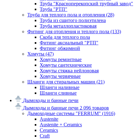
Труба "Красноперекопский трубный завод"
Труба "РТП"
Труба для теплого пола и отопления
(28)
Труба из сшитого полиэтилена
Труба металлопластиковая
Фитинг для отопления и теплого пола
(133)
Скоба для теплого пола
Фитинг аксиальный "РТП"
Фитинг обжимной
Хомуты
(47)
Хомуты ремонтные
Хомуты сантехнические
Хомуты стяжка нейлоновая
Хомуты червячные
Шланги для стиральных машин
(21)
Шланги наливные
Шланги сливные
Дымоходы и банные печи
Дымоходы и банные печи
2 096 товаров
Дымоходные системы "FERRUM"
(1916)
Austenite
Austenite + Ceramics
Ceramics
Craft