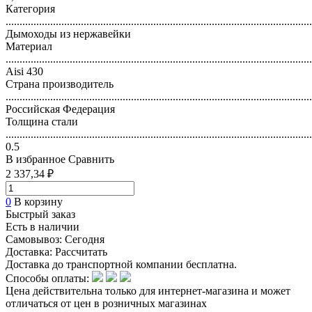
Категория
..............................................................................................................
Дымоходы из нержавейки
Материал
..............................................................................................................
Aisi 430
Страна производитель
..............................................................................................................
Российская Федерация
Толщина стали
..............................................................................................................
0.5
В избранное
Сравнить
2 337,34 ₽
0
В корзину
Быстрый заказ
Есть в наличии
Самовывоз:
Сегодня
Доставка:
Рассчитать
Доставка до транспортной компании бесплатна.
Способы оплаты:
Цена действительна только для интернет-магазина и может
отличаться от цен в розничных магазинах