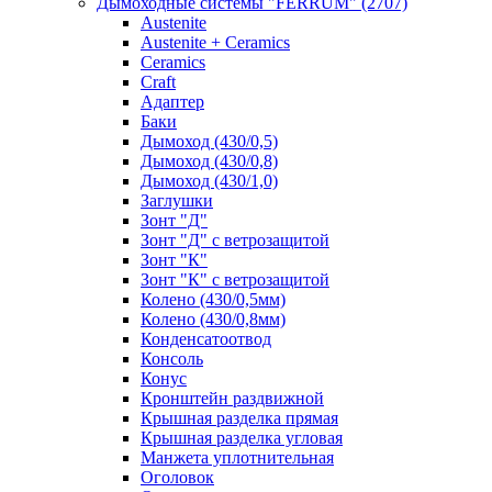
Дымоходные системы "FERRUM"
(2707)
Austenite
Austenite + Ceramics
Ceramics
Craft
Адаптер
Баки
Дымоход (430/0,5)
Дымоход (430/0,8)
Дымоход (430/1,0)
Заглушки
Зонт "Д"
Зонт "Д" с ветрозащитой
Зонт "К"
Зонт "К" с ветрозащитой
Колено (430/0,5мм)
Колено (430/0,8мм)
Конденсатоотвод
Консоль
Конус
Кронштейн раздвижной
Крышная разделка прямая
Крышная разделка угловая
Манжета уплотнительная
Оголовок