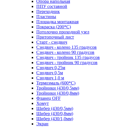
Опора напольная
ППУ составной
Переходник
Пластины
Площадка монтажная
Покраска (200*С)
Потолочно проходной узел
Притопочный лист
Старт - сэндвич
Сэндвич - колено 135 градусов
Сэндвич - колено 90 градусов
Сэндвич - тройник 135 градусов
Сэндвич - тройник 90 градусов
Сэндвич 0,25м
Сэндвич 0,5м
Сэндвич 1,0 м
Термоэмаль (600*С)
Тройники (430/0,5мм)
Тройники (430/0,8мм)
Фланец OFF
Хомут
Шибер (430/0,5мм)
Шибер (430/0,8мм)
Шибер (430/1,0мм)
Экран