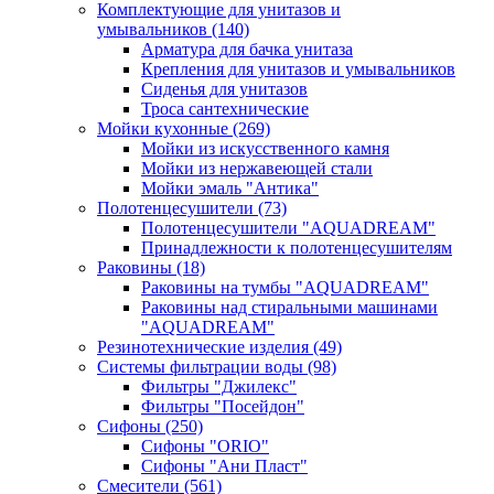
Комплектующие для унитазов и
умывальников
(140)
Арматура для бачка унитаза
Крепления для унитазов и умывальников
Сиденья для унитазов
Троса сантехнические
Мойки кухонные
(269)
Мойки из искусственного камня
Мойки из нержавеющей стали
Мойки эмаль "Антика"
Полотенцесушители
(73)
Полотенцесушители "AQUADREAM"
Принадлежности к полотенцесушителям
Раковины
(18)
Раковины на тумбы "AQUADREAM"
Раковины над стиральными машинами
"AQUADREAM"
Резинотехнические изделия
(49)
Системы фильтрации воды
(98)
Фильтры "Джилекс"
Фильтры "Посейдон"
Сифоны
(250)
Сифоны "ORIO"
Сифоны "Ани Пласт"
Смесители
(561)