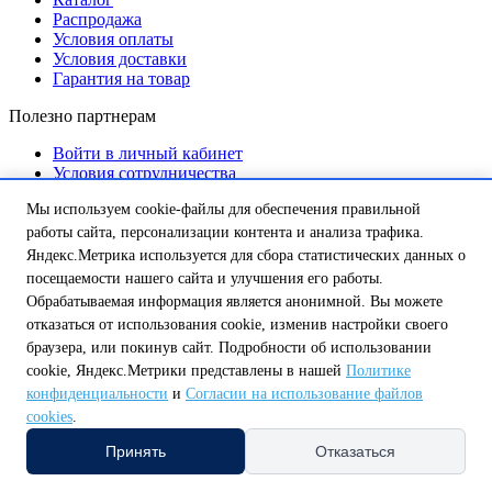
Распродажа
Условия оплаты
Условия доставки
Гарантия на товар
Полезно партнерам
Войти в личный кабинет
Условия сотрудничества
Бонусная программа
Мы используем cookie-файлы для обеспечения правильной
Уставные документы
работы сайта, персонализации контента и анализа трафика.
Телефон для связи:
Яндекс.Метрика используется для сбора статистических данных о
посещаемости нашего сайта и улучшения его работы.
8 (800) 250-58-57
+7 (4712) 99-99-90
+7 (4712) 99-99-91
Обрабатываемая информация является анонимной. Вы можете
Заказать звонок
отказаться от использования cookie, изменив настройки своего
Электронный адрес:
браузера, или покинув сайт. Подробности об использовании
cookie, Яндекс.Метрики представлены в нашей
Политике
shop@tt46.ru
конфиденциальности
и
Согласии на использование файлов
Мы принимаем к оплате:
cookies
.
Подпишитесь на рассылку
Принять
Отказаться