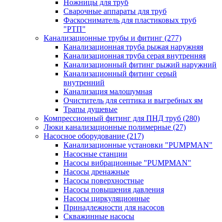
Ножницы для труб
Сварочные аппараты для труб
Фаскосниматель для пластиковых труб
"РТП"
Канализационные трубы и фитинг
(277)
Канализационная труба рыжая наружняя
Канализационная труба серая внутренняя
Канализационный фитинг рыжий наружний
Канализационный фитинг серый
внутренний
Канализация малошумная
Очиститель для септика и выгребных ям
Трапы душевые
Компрессионный фитинг для ПНД труб
(280)
Люки канализационные полимерные
(27)
Насосное оборудование
(217)
Канализационные установки "PUMPMAN"
Насосные станции
Насосы вибрационные "PUMPMAN"
Насосы дренажные
Насосы поверхностные
Насосы повышения давления
Насосы циркуляционные
Принадлежности для насосов
Скважинные насосы