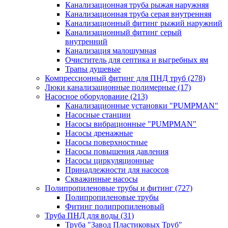
Канализационная труба рыжая наружняя
Канализационная труба серая внутренняя
Канализационный фитинг рыжий наружний
Канализационный фитинг серый
внутренний
Канализация малошумная
Очиститель для септика и выгребных ям
Трапы душевые
Компрессионный фитинг для ПНД труб
(278)
Люки канализационные полимерные
(17)
Насосное оборудование
(213)
Канализационные установки "PUMPMAN"
Насосные станции
Насосы вибрационные "PUMPMAN"
Насосы дренажные
Насосы поверхностные
Насосы повышения давления
Насосы циркуляционные
Принадлежности для насосов
Скважинные насосы
Полипропиленовые трубы и фитинг
(727)
Полипропиленовые трубы
Фитинг полипропиленовый
Труба ПНД для воды
(31)
Труба "Завод Пластиковых Труб"