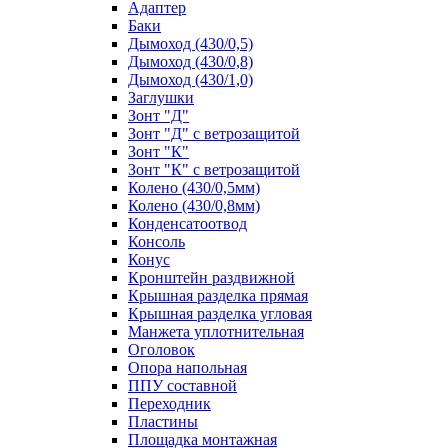
Адаптер
Баки
Дымоход (430/0,5)
Дымоход (430/0,8)
Дымоход (430/1,0)
Заглушки
Зонт "Д"
Зонт "Д" с ветрозащитой
Зонт "К"
Зонт "К" с ветрозащитой
Колено (430/0,5мм)
Колено (430/0,8мм)
Конденсатоотвод
Консоль
Конус
Кронштейн раздвижной
Крышная разделка прямая
Крышная разделка угловая
Манжета уплотнительная
Оголовок
Опора напольная
ППУ составной
Переходник
Пластины
Площадка монтажная