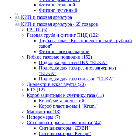
Фитинг стальной
Фитинг чугунный
КИП и газовая арматура
КИП и газовая арматура
465 товаров
ГРПШ
(5)
Газовая труба и фитинг ПНД
(122)
Труба газовая "Красноперекопский трубный
завод"
Фитинг электросварной
Гибкие газовые подводки
(152)
Подводка для газа ПВХ "ELKA"
Подводка для газа резиновая(черная)
"ELKA"
Подводка для газа сильфон "ELKA"
Диэлектрическая муфта
(20)
КТЗ
(12)
Короб защитный к счетчику газа
(11)
Короб металлический
Короб пластиковый "Krzmi"
Манометры
(18)
Напоромеры
(7)
Сигнализаторы загазованности
(44)
Сигнализаторы "ДЭВИ"
Сигнализаторы "Кенарь"