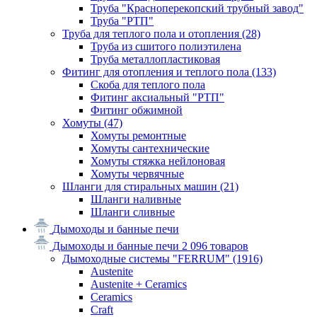
Труба "Красноперекопский трубный завод"
Труба "РТП"
Труба для теплого пола и отопления
(28)
Труба из сшитого полиэтилена
Труба металлопластиковая
Фитинг для отопления и теплого пола
(133)
Скоба для теплого пола
Фитинг аксиальный "РТП"
Фитинг обжимной
Хомуты
(47)
Хомуты ремонтные
Хомуты сантехнические
Хомуты стяжка нейлоновая
Хомуты червячные
Шланги для стиральных машин
(21)
Шланги наливные
Шланги сливные
Дымоходы и банные печи
Дымоходы и банные печи
2 096 товаров
Дымоходные системы "FERRUM"
(1916)
Austenite
Austenite + Ceramics
Ceramics
Craft