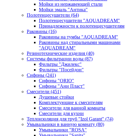
Мойки из нержавеющей стали
Мойки эмаль "Антика"
Полотенцесушители
(64)
Полотенцесушители "AQUADREAM"
Принадлежности к полотенцесушителям
Раковины
(16)
Раковины на тумбы "AQUADREAM"
Раковины над стиральными машинами
"AQUADREAM"
Резинотехнические изделия
(40)
Системы фильтрации воды
(87)
Фильтры "Джилекс"
Фильтры "Посейдон"
Сифоны
(241)
Сифоны "ORIO"
Сифоны "Ани Пласт"
Смесители
(451)
Душевые стойки
Комплектующие к смесителям
Смесители для ванной комнаты
Смесители для кухни
Теплоизоляция для труб "Izol Garant"
(74)
Умывальники в ванную комнату
(80)
Умывальники "ROSA"
Умывальники "Sanita"