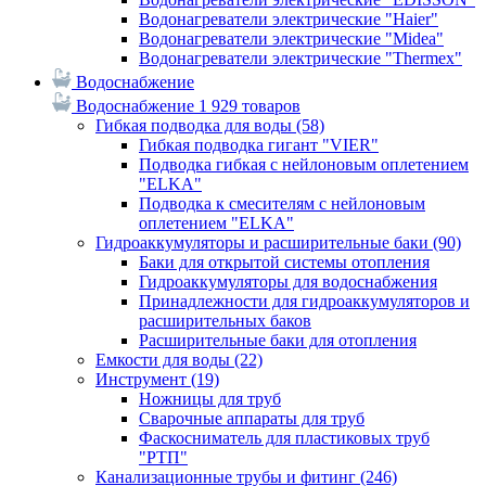
Водонагреватели электрические "Haier"
Водонагреватели электрические "Midea"
Водонагреватели электрические "Thermex"
Водоснабжение
Водоснабжение
1 929 товаров
Гибкая подводка для воды
(58)
Гибкая подводка гигант "VIER"
Подводка гибкая с нейлоновым оплетением
"ELKA"
Подводка к смесителям с нейлоновым
оплетением "ELKA"
Гидроаккумуляторы и расширительные баки
(90)
Баки для открытой системы отопления
Гидроаккумуляторы для водоснабжения
Принадлежности для гидроаккумуляторов и
расширительных баков
Расширительные баки для отопления
Емкости для воды
(22)
Инструмент
(19)
Ножницы для труб
Сварочные аппараты для труб
Фаскосниматель для пластиковых труб
"РТП"
Канализационные трубы и фитинг
(246)