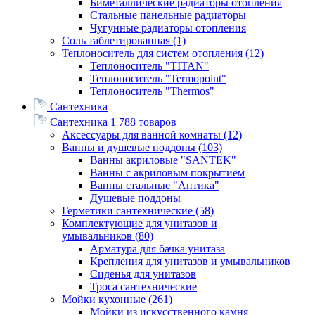
Биметаллические радиаторы отопления
Стальные панельные радиаторы
Чугунные радиаторы отопления
Соль таблетированная
(1)
Теплоноситель для систем отопления
(12)
Теплоноситель "TITAN"
Теплоноситель "Termopoint"
Теплоноситель "Thermos"
Сантехника
Сантехника
1 788 товаров
Аксессуары для ванной комнаты
(12)
Ванны и душевые поддоны
(103)
Ванны акриловые "SANTEK"
Ванны с акриловым покрытием
Ванны стальные "Антика"
Душевые поддоны
Герметики сантехнические
(58)
Комплектующие для унитазов и
умывальников
(80)
Арматура для бачка унитаза
Крепления для унитазов и умывальников
Сиденья для унитазов
Троса сантехнические
Мойки кухонные
(261)
Мойки из искусственного камня