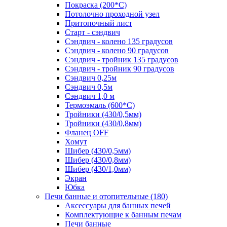
Покраска (200*С)
Потолочно проходной узел
Притопочный лист
Старт - сэндвич
Сэндвич - колено 135 градусов
Сэндвич - колено 90 градусов
Сэндвич - тройник 135 градусов
Сэндвич - тройник 90 градусов
Сэндвич 0,25м
Сэндвич 0,5м
Сэндвич 1,0 м
Термоэмаль (600*С)
Тройники (430/0,5мм)
Тройники (430/0,8мм)
Фланец OFF
Хомут
Шибер (430/0,5мм)
Шибер (430/0,8мм)
Шибер (430/1,0мм)
Экран
Юбка
Печи банные и отопительные
(180)
Аксессуары для банных печей
Комплектующие к банным печам
Печи банные