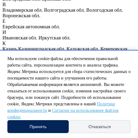
В
Владимирская обл.
Волгоградская обл.
Вологодская обл.
Воронежская обл.
Е
Еврейская автономная обл.
И
Ивановская обл.
Иркутская обл.
К
Казань
Калининградская обл.
Калужская обл.
Кемеровская
обл.
Кировская обл.
Костромская обл.
Курганская обл.
Курск
Мы используем cookie-файлы для обеспечения правильной
Курская обл.
Л
работы сайта, персонализации контента и анализа трафика.
Ленинградская обл.
Липецкая обл.
Яндекс.Метрика используется для сбора статистических данных о
М
посещаемости нашего сайта и улучшения его работы.
Магаданская обл.
Москва
Москва и Московская обл.
Обрабатываемая информация является анонимной. Вы можете
Мурманская обл.
отказаться от использования cookie, изменив настройки своего
Н
браузера, или покинув сайт. Подробности об использовании
Нижегородская обл.
Нижний Новгород
Новгородская обл.
Новосибирская обл.
cookie, Яндекс.Метрики представлены в нашей
Политике
О
конфиденциальности
и
Согласии на использование файлов
Омская обл.
Оренбургская обл.
Орловская обл.
cookies
.
П
Пензенская обл.
Псковская обл.
Принять
Отказаться
Р
Республика Мордовия
Республика Мэрий Эл
Республика