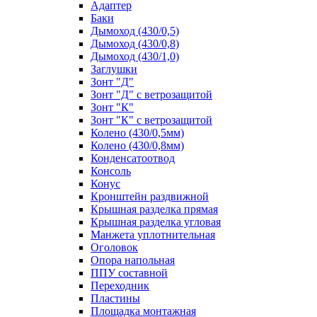
Адаптер
Баки
Дымоход (430/0,5)
Дымоход (430/0,8)
Дымоход (430/1,0)
Заглушки
Зонт "Д"
Зонт "Д" с ветрозащитой
Зонт "К"
Зонт "К" с ветрозащитой
Колено (430/0,5мм)
Колено (430/0,8мм)
Конденсатоотвод
Консоль
Конус
Кронштейн раздвижной
Крышная разделка прямая
Крышная разделка угловая
Манжета уплотнительная
Оголовок
Опора напольная
ППУ составной
Переходник
Пластины
Площадка монтажная