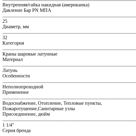
Внутренняя/гайка накидная (американка)
Давление Бар PN МПА
..............................................................................................................
25
Диаметр, мм
..............................................................................................................
32
Категория
..............................................................................................................
Краны шаровые латунные
Материал
..............................................................................................................
Латунь
Особенности
..............................................................................................................
Неполнопроходной
Применение
..............................................................................................................
Водоснабжение, Отопление, Тепловые пункты,
Пожаротушение,Санитарные узлы
Присоединение, дюйм
..............................................................................................................
1 1/4"
Серия бренда
..............................................................................................................