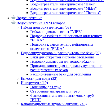
Водонагреватели электрические "Haier"
Водонагреватели электрические "Midea"
Водонагреватели электрические "Thermex"
Водоснабжение
Водоснабжение
1 929 товаров
Гибкая подводка для воды
(58)
Гибкая подводка гигант "VIER"
Подводка гибкая с нейлоновым оплетением
"ELKA"
Подводка к смесителям с нейлоновым
оплетением "ELKA"
Гидроаккумуляторы и расширительные баки
(90)
Баки для открытой системы отопления
Гидроаккумуляторы для водоснабжения
Принадлежности для гидроаккумуляторов и
расширительных баков
Расширительные баки для отопления
Емкости для воды
(22)
Инструмент
(19)
Ножницы для труб
Сварочные аппараты для труб
Фаскосниматель для пластиковых труб
"РТП"
Канализационные трубы и фитинг
(246)