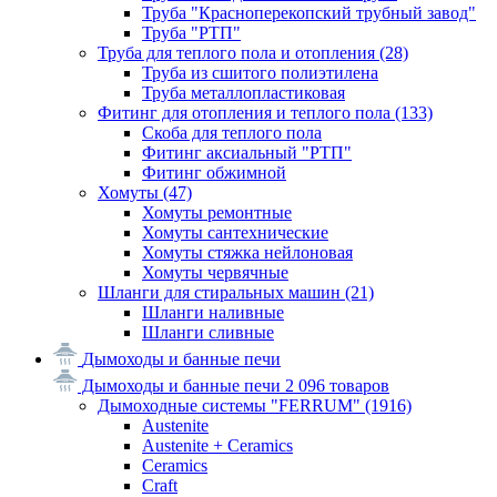
Труба "Красноперекопский трубный завод"
Труба "РТП"
Труба для теплого пола и отопления
(28)
Труба из сшитого полиэтилена
Труба металлопластиковая
Фитинг для отопления и теплого пола
(133)
Скоба для теплого пола
Фитинг аксиальный "РТП"
Фитинг обжимной
Хомуты
(47)
Хомуты ремонтные
Хомуты сантехнические
Хомуты стяжка нейлоновая
Хомуты червячные
Шланги для стиральных машин
(21)
Шланги наливные
Шланги сливные
Дымоходы и банные печи
Дымоходы и банные печи
2 096 товаров
Дымоходные системы "FERRUM"
(1916)
Austenite
Austenite + Ceramics
Ceramics
Craft