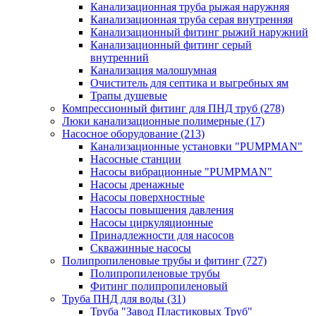
Канализационная труба рыжая наружняя
Канализационная труба серая внутренняя
Канализационный фитинг рыжий наружний
Канализационный фитинг серый
внутренний
Канализация малошумная
Очиститель для септика и выгребных ям
Трапы душевые
Компрессионный фитинг для ПНД труб
(278)
Люки канализационные полимерные
(17)
Насосное оборудование
(213)
Канализационные установки "PUMPMAN"
Насосные станции
Насосы вибрационные "PUMPMAN"
Насосы дренажные
Насосы поверхностные
Насосы повышения давления
Насосы циркуляционные
Принадлежности для насосов
Скважинные насосы
Полипропиленовые трубы и фитинг
(727)
Полипропиленовые трубы
Фитинг полипропиленовый
Труба ПНД для воды
(31)
Труба "Завод Пластиковых Труб"