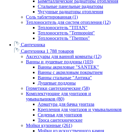
Биметаллические радиаторы отопления
Стальные панельные радиаторы
Чугунные радиаторы отопления
Соль таблетированная
(1)
Теплоноситель для систем отопления
(12)
Теплоноситель "TITAN"
Теплоноситель "Termopoint"
Теплоноситель "Thermos"
Сантехника
Сантехника
1 788 товаров
Аксессуары для ванной комнаты
(12)
Ванны и душевые поддоны
(103)
Ванны акриловые "SANTEK"
Ванны с акриловым покрытием
Ванны стальные "Антика"
Душевые поддоны
Герметики сантехнические
(58)
Комплектующие для унитазов и
умывальников
(80)
Арматура для бачка унитаза
Крепления для унитазов и умывальников
Сиденья для унитазов
Троса сантехнические
Мойки кухонные
(261)
Мойки из искусственного камня