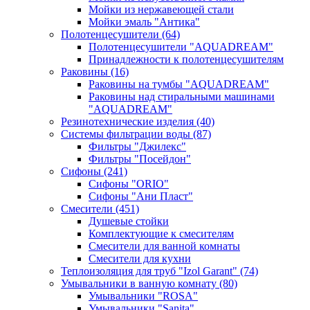
Мойки из нержавеющей стали
Мойки эмаль "Антика"
Полотенцесушители
(64)
Полотенцесушители "AQUADREAM"
Принадлежности к полотенцесушителям
Раковины
(16)
Раковины на тумбы "AQUADREAM"
Раковины над стиральными машинами
"AQUADREAM"
Резинотехнические изделия
(40)
Системы фильтрации воды
(87)
Фильтры "Джилекс"
Фильтры "Посейдон"
Сифоны
(241)
Сифоны "ORIO"
Сифоны "Ани Пласт"
Смесители
(451)
Душевые стойки
Комплектующие к смесителям
Смесители для ванной комнаты
Смесители для кухни
Теплоизоляция для труб "Izol Garant"
(74)
Умывальники в ванную комнату
(80)
Умывальники "ROSA"
Умывальники "Sanita"