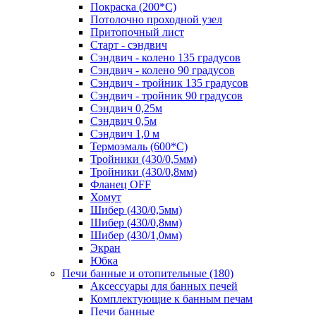
Покраска (200*С)
Потолочно проходной узел
Притопочный лист
Старт - сэндвич
Сэндвич - колено 135 градусов
Сэндвич - колено 90 градусов
Сэндвич - тройник 135 градусов
Сэндвич - тройник 90 градусов
Сэндвич 0,25м
Сэндвич 0,5м
Сэндвич 1,0 м
Термоэмаль (600*С)
Тройники (430/0,5мм)
Тройники (430/0,8мм)
Фланец OFF
Хомут
Шибер (430/0,5мм)
Шибер (430/0,8мм)
Шибер (430/1,0мм)
Экран
Юбка
Печи банные и отопительные
(180)
Аксессуары для банных печей
Комплектующие к банным печам
Печи банные