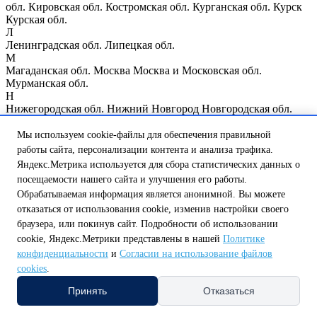
обл.
Кировская обл.
Костромская обл.
Курганская обл.
Курск
Курская обл.
Л
Ленинградская обл.
Липецкая обл.
М
Магаданская обл.
Москва
Москва и Московская обл.
Мурманская обл.
Н
Нижегородская обл.
Нижний Новгород
Новгородская обл.
Новосибирская обл.
О
Мы используем cookie-файлы для обеспечения правильной
Омская обл.
Оренбургская обл.
Орловская обл.
работы сайта, персонализации контента и анализа трафика.
П
Яндекс.Метрика используется для сбора статистических данных о
Пензенская обл.
Псковская обл.
посещаемости нашего сайта и улучшения его работы.
Р
Обрабатываемая информация является анонимной. Вы можете
Республика Мордовия
Республика Мэрий Эл
Республика
отказаться от использования cookie, изменив настройки своего
Татарстан
Республика Чувашия
Ростовская обл.
Рязанская обл.
С
браузера, или покинув сайт. Подробности об использовании
Самарская обл.
Санкт-Петербург
Саратовская обл.
cookie, Яндекс.Метрики представлены в нашей
Политике
Сахалинская обл.
Свердловская обл.
Смоленская обл.
конфиденциальности
и
Согласии на использование файлов
Т
cookies
.
Тамбовская обл.
Тверская обл.
Томская обл.
Тульская обл.
Тюменская обл.
Принять
Отказаться
У
Ульяновская обл.