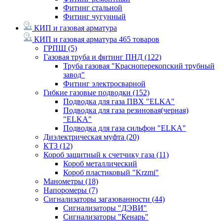
Фитинг стальной
Фитинг чугунный
КИП и газовая арматура
КИП и газовая арматура
465 товаров
ГРПШ
(5)
Газовая труба и фитинг ПНД
(122)
Труба газовая "Красноперекопский трубный
завод"
Фитинг электросварной
Гибкие газовые подводки
(152)
Подводка для газа ПВХ "ELKA"
Подводка для газа резиновая(черная)
"ELKA"
Подводка для газа сильфон "ELKA"
Диэлектрическая муфта
(20)
КТЗ
(12)
Короб защитный к счетчику газа
(11)
Короб металлический
Короб пластиковый "Krzmi"
Манометры
(18)
Напоромеры
(7)
Сигнализаторы загазованности
(44)
Сигнализаторы "ДЭВИ"
Сигнализаторы "Кенарь"