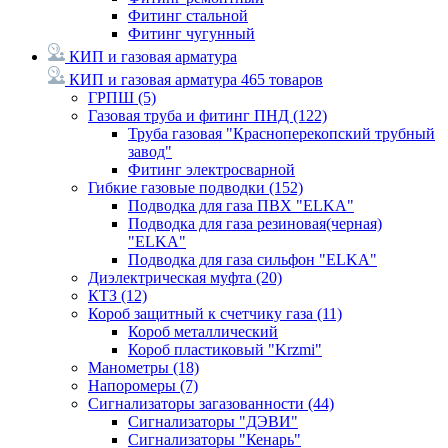
Фитинг стальной
Фитинг чугунный
КИП и газовая арматура
КИП и газовая арматура
465 товаров
ГРПШ
(5)
Газовая труба и фитинг ПНД
(122)
Труба газовая "Красноперекопский трубный
завод"
Фитинг электросварной
Гибкие газовые подводки
(152)
Подводка для газа ПВХ "ELKA"
Подводка для газа резиновая(черная)
"ELKA"
Подводка для газа сильфон "ELKA"
Диэлектрическая муфта
(20)
КТЗ
(12)
Короб защитный к счетчику газа
(11)
Короб металлический
Короб пластиковый "Krzmi"
Манометры
(18)
Напоромеры
(7)
Сигнализаторы загазованности
(44)
Сигнализаторы "ДЭВИ"
Сигнализаторы "Кенарь"