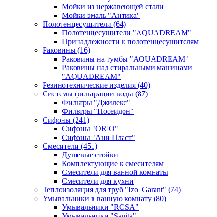
Мойки из нержавеющей стали
Мойки эмаль "Антика"
Полотенцесушители
(64)
Полотенцесушители "AQUADREAM"
Принадлежности к полотенцесушителям
Раковины
(16)
Раковины на тумбы "AQUADREAM"
Раковины над стиральными машинами
"AQUADREAM"
Резинотехнические изделия
(40)
Системы фильтрации воды
(87)
Фильтры "Джилекс"
Фильтры "Посейдон"
Сифоны
(241)
Сифоны "ORIO"
Сифоны "Ани Пласт"
Смесители
(451)
Душевые стойки
Комплектующие к смесителям
Смесители для ванной комнаты
Смесители для кухни
Теплоизоляция для труб "Izol Garant"
(74)
Умывальники в ванную комнату
(80)
Умывальники "ROSA"
Умывальники "Sanita"