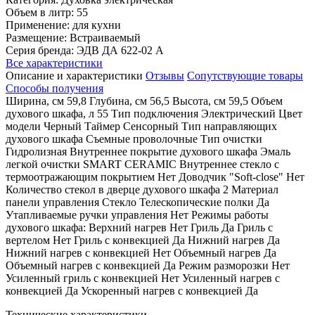
Объем в литр: 55
Применение: для кухни
Размещение: Встраиваемый
Серия бренда: ЭДВ ДА 622-02 А
Все характеристики
Описание и характеристики
Отзывы
Сопутствующие товары
Способы получения
Ширина, см 59,8 Глубина, см 56,5 Высота, см 59,5 Объем
духового шкафа, л 55 Тип подключения Электрический Цвет
модели Черный Таймер Сенсорный Тип направляющих
духового шкафа Съемные проволочные Тип очистки
Гидролизная Внутреннее покрытие духового шкафа Эмаль
легкой очистки SMART CERAMIC Внутреннее стекло с
термоотражающим покрытием Нет Доводчик "Soft-close" Нет
Количество стекол в дверце духового шкафа 2 Материал
панели управления Стекло Телескопические полки Да
Утапливаемые ручки управления Нет Режимы работы
духового шкафа: Верхний нагрев Нет Гриль Да Гриль с
вертелом Нет Гриль с конвекцией Да Нижний нагрев Да
Нижний нагрев с конвекцией Нет Объемный нагрев Да
Объемный нагрев с конвекцией Да Режим разморозки Нет
Усиленный гриль с конвекцией Нет Усиленный нагрев с
конвекцией Да Ускоренный нагрев с конвекцией Да
Технические характеристики