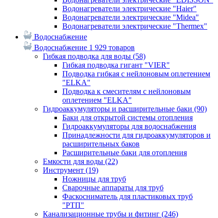
Водонагреватели электрические "Haier"
Водонагреватели электрические "Midea"
Водонагреватели электрические "Thermex"
Водоснабжение
Водоснабжение
1 929 товаров
Гибкая подводка для воды
(58)
Гибкая подводка гигант "VIER"
Подводка гибкая с нейлоновым оплетением
"ELKA"
Подводка к смесителям с нейлоновым
оплетением "ELKA"
Гидроаккумуляторы и расширительные баки
(90)
Баки для открытой системы отопления
Гидроаккумуляторы для водоснабжения
Принадлежности для гидроаккумуляторов и
расширительных баков
Расширительные баки для отопления
Емкости для воды
(22)
Инструмент
(19)
Ножницы для труб
Сварочные аппараты для труб
Фаскосниматель для пластиковых труб
"РТП"
Канализационные трубы и фитинг
(246)