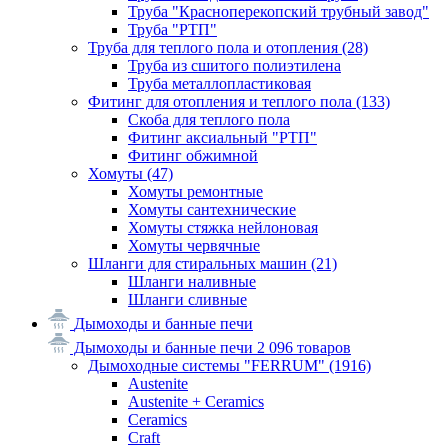
Труба "Красноперекопский трубный завод"
Труба "РТП"
Труба для теплого пола и отопления
(28)
Труба из сшитого полиэтилена
Труба металлопластиковая
Фитинг для отопления и теплого пола
(133)
Скоба для теплого пола
Фитинг аксиальный "РТП"
Фитинг обжимной
Хомуты
(47)
Хомуты ремонтные
Хомуты сантехнические
Хомуты стяжка нейлоновая
Хомуты червячные
Шланги для стиральных машин
(21)
Шланги наливные
Шланги сливные
Дымоходы и банные печи
Дымоходы и банные печи
2 096 товаров
Дымоходные системы "FERRUM"
(1916)
Austenite
Austenite + Ceramics
Ceramics
Craft