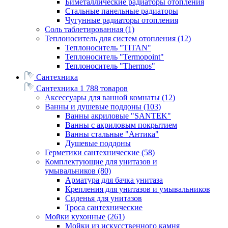
Биметаллические радиаторы отопления
Стальные панельные радиаторы
Чугунные радиаторы отопления
Соль таблетированная
(1)
Теплоноситель для систем отопления
(12)
Теплоноситель "TITAN"
Теплоноситель "Termopoint"
Теплоноситель "Thermos"
Сантехника
Сантехника
1 788 товаров
Аксессуары для ванной комнаты
(12)
Ванны и душевые поддоны
(103)
Ванны акриловые "SANTEK"
Ванны с акриловым покрытием
Ванны стальные "Антика"
Душевые поддоны
Герметики сантехнические
(58)
Комплектующие для унитазов и
умывальников
(80)
Арматура для бачка унитаза
Крепления для унитазов и умывальников
Сиденья для унитазов
Троса сантехнические
Мойки кухонные
(261)
Мойки из искусственного камня