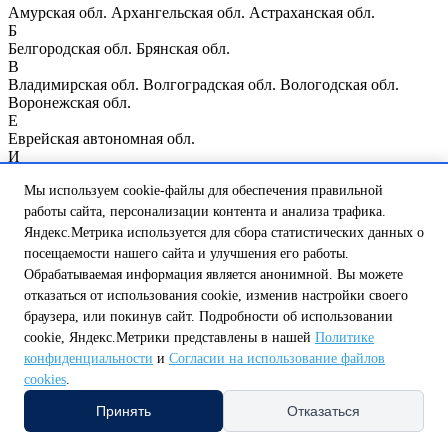
Амурская обл.
Архангельская обл.
Астраханская обл.
Б
Белгородская обл.
Брянская обл.
В
Владимирская обл.
Волгоградская обл.
Вологодская обл.
Воронежская обл.
Е
Еврейская автономная обл.
И
Ивановская обл.
Иркутская обл.
Мы используем cookie-файлы для обеспечения правильной
К
Казань
Калининградская обл.
Калужская обл.
Кемеровская
работы сайта, персонализации контента и анализа трафика.
обл.
Кировская обл.
Костромская обл.
Курганская обл.
Курск
Яндекс.Метрика используется для сбора статистических данных о
Курская обл.
посещаемости нашего сайта и улучшения его работы.
Л
Обрабатываемая информация является анонимной. Вы можете
Ленинградская обл.
Липецкая обл.
отказаться от использования cookie, изменив настройки своего
М
браузера, или покинув сайт. Подробности об использовании
Магаданская обл.
Москва
Москва и Московская обл.
Мурманская обл.
cookie, Яндекс.Метрики представлены в нашей
Политике
Н
конфиденциальности
и
Согласии на использование файлов
Нижегородская обл.
Нижний Новгород
Новгородская обл.
cookies
.
Новосибирская обл.
О
Принять
Отказаться
Омская обл.
Оренбургская обл.
Орловская обл.
П