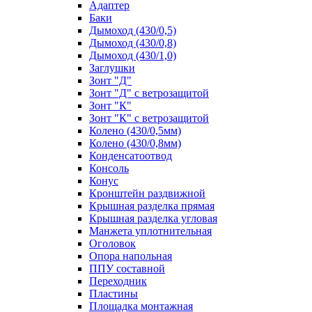
Адаптер
Баки
Дымоход (430/0,5)
Дымоход (430/0,8)
Дымоход (430/1,0)
Заглушки
Зонт "Д"
Зонт "Д" с ветрозащитой
Зонт "К"
Зонт "К" с ветрозащитой
Колено (430/0,5мм)
Колено (430/0,8мм)
Конденсатоотвод
Консоль
Конус
Кронштейн раздвижной
Крышная разделка прямая
Крышная разделка угловая
Манжета уплотнительная
Оголовок
Опора напольная
ППУ составной
Переходник
Пластины
Площадка монтажная