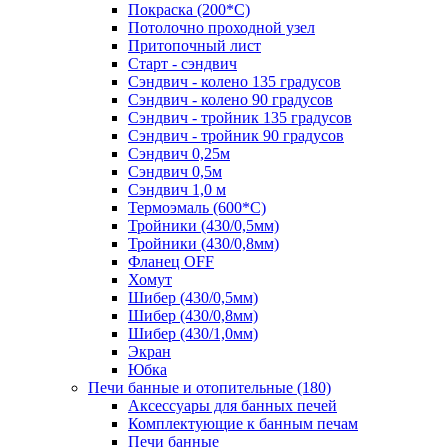
Покраска (200*С)
Потолочно проходной узел
Притопочный лист
Старт - сэндвич
Сэндвич - колено 135 градусов
Сэндвич - колено 90 градусов
Сэндвич - тройник 135 градусов
Сэндвич - тройник 90 градусов
Сэндвич 0,25м
Сэндвич 0,5м
Сэндвич 1,0 м
Термоэмаль (600*С)
Тройники (430/0,5мм)
Тройники (430/0,8мм)
Фланец OFF
Хомут
Шибер (430/0,5мм)
Шибер (430/0,8мм)
Шибер (430/1,0мм)
Экран
Юбка
Печи банные и отопительные
(180)
Аксессуары для банных печей
Комплектующие к банным печам
Печи банные