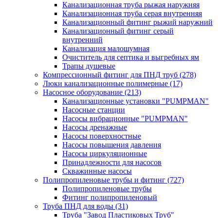
Канализационная труба рыжая наружняя
Канализационная труба серая внутренняя
Канализационный фитинг рыжий наружний
Канализационный фитинг серый
внутренний
Канализация малошумная
Очиститель для септика и выгребных ям
Трапы душевые
Компрессионный фитинг для ПНД труб
(278)
Люки канализационные полимерные
(17)
Насосное оборудование
(213)
Канализационные установки "PUMPMAN"
Насосные станции
Насосы вибрационные "PUMPMAN"
Насосы дренажные
Насосы поверхностные
Насосы повышения давления
Насосы циркуляционные
Принадлежности для насосов
Скважинные насосы
Полипропиленовые трубы и фитинг
(727)
Полипропиленовые трубы
Фитинг полипропиленовый
Труба ПНД для воды
(31)
Труба "Завод Пластиковых Труб"