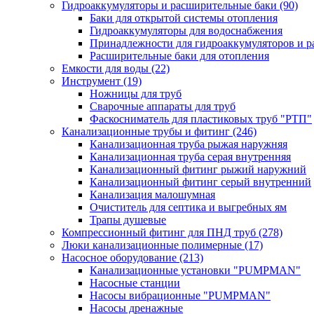
Гидроаккумуляторы и расширительные баки
(90)
Баки для открытой системы отопления
Гидроаккумуляторы для водоснабжения
Принадлежности для гидроаккумуляторов и р
Расширительные баки для отопления
Емкости для воды
(22)
Инструмент
(19)
Ножницы для труб
Сварочные аппараты для труб
Фаскосниматель для пластиковых труб "РТП"
Канализационные трубы и фитинг
(246)
Канализационная труба рыжая наружняя
Канализационная труба серая внутренняя
Канализационный фитинг рыжий наружний
Канализационный фитинг серый внутренний
Канализация малошумная
Очиститель для септика и выгребных ям
Трапы душевые
Компрессионный фитинг для ПНД труб
(278)
Люки канализационные полимерные
(17)
Насосное оборудование
(213)
Канализационные установки "PUMPMAN"
Насосные станции
Насосы вибрационные "PUMPMAN"
Насосы дренажные