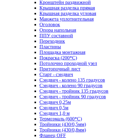
Кронштейн раздвижной
Крышная разделка прямая
Крышная разделка угловая
Манжета уплотнительная
Оголовок
Опора напольная
ППУ составной
Переходник
Пластины
Площадка монтажная
Покраска (200*С)
Потолочно проходной узел
Притопочный лист
Старт - сэндвич
Сэндвич - колено 135 градусов
Сэндвич - колено 90 градусов
Сэндвич - тройник 135 градусов
Сэндвич - тройник 90 градусов
Сэндвич 0,25м
Сэндвич 0,5м
Сэндвич 1,0 м
Термоэмаль (600*С)
Тройники (430/0,5мм)
Тройники (430/0,8мм)
Фланец OFF