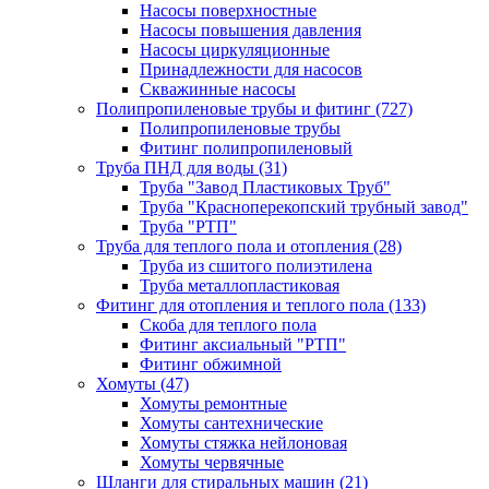
Насосы поверхностные
Насосы повышения давления
Насосы циркуляционные
Принадлежности для насосов
Скважинные насосы
Полипропиленовые трубы и фитинг
(727)
Полипропиленовые трубы
Фитинг полипропиленовый
Труба ПНД для воды
(31)
Труба "Завод Пластиковых Труб"
Труба "Красноперекопский трубный завод"
Труба "РТП"
Труба для теплого пола и отопления
(28)
Труба из сшитого полиэтилена
Труба металлопластиковая
Фитинг для отопления и теплого пола
(133)
Скоба для теплого пола
Фитинг аксиальный "РТП"
Фитинг обжимной
Хомуты
(47)
Хомуты ремонтные
Хомуты сантехнические
Хомуты стяжка нейлоновая
Хомуты червячные
Шланги для стиральных машин
(21)