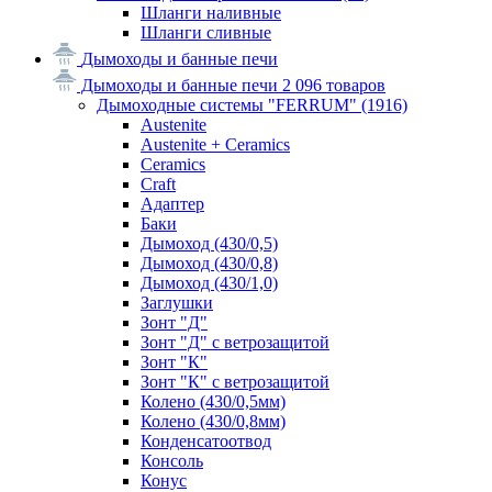
Шланги наливные
Шланги сливные
Дымоходы и банные печи
Дымоходы и банные печи
2 096 товаров
Дымоходные системы "FERRUM"
(1916)
Austenite
Austenite + Ceramics
Ceramics
Craft
Адаптер
Баки
Дымоход (430/0,5)
Дымоход (430/0,8)
Дымоход (430/1,0)
Заглушки
Зонт "Д"
Зонт "Д" с ветрозащитой
Зонт "К"
Зонт "К" с ветрозащитой
Колено (430/0,5мм)
Колено (430/0,8мм)
Конденсатоотвод
Консоль
Конус