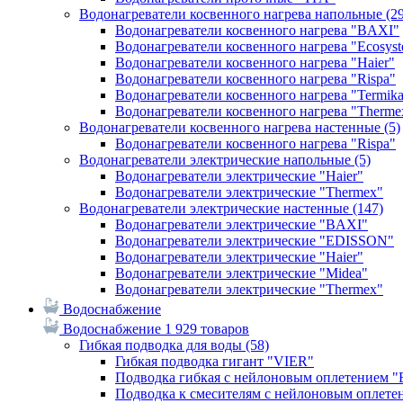
Водонагреватели косвенного нагрева напольные
(2
Водонагреватели косвенного нагрева "BAXI"
Водонагреватели косвенного нагрева "Ecosys
Водонагреватели косвенного нагрева "Haier"
Водонагреватели косвенного нагрева "Rispa"
Водонагреватели косвенного нагрева "Termik
Водонагреватели косвенного нагрева "Therme
Водонагреватели косвенного нагрева настенные
(5)
Водонагреватели косвенного нагрева "Rispa"
Водонагреватели электрические напольные
(5)
Водонагреватели электрические "Haier"
Водонагреватели электрические "Thermex"
Водонагреватели электрические настенные
(147)
Водонагреватели электрические "BAXI"
Водонагреватели электрические "EDISSON"
Водонагреватели электрические "Haier"
Водонагреватели электрические "Midea"
Водонагреватели электрические "Thermex"
Водоснабжение
Водоснабжение
1 929 товаров
Гибкая подводка для воды
(58)
Гибкая подводка гигант "VIER"
Подводка гибкая с нейлоновым оплетением 
Подводка к смесителям с нейлоновым оплет