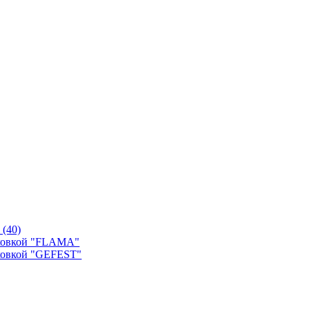
й
(40)
уховкой "FLAMA"
ховкой "GEFEST"