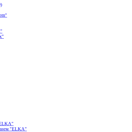
9)
tem"
a"
x"
"ELKA"
ением "ELKA"