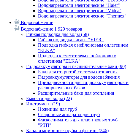
Водонагреватели электрические "Haier"
Водонагреватели электрические "Midea"
Водонагреватели электрические "Thermex"
Водоснабжение
Водоснабжение
1 929 товаров
Гибкая подводка для воды
(58)
Гибкая подводка гигант "VIER"
Подводка гибкая с нейлоновым оплетением
"ELKA"
Подводка к смесителям с нейлоновым
оплетением "ELKA"
Гидроаккумуляторы и расширительные баки
(90)
Баки для открытой системы отопления
Гидроаккумуляторы для водоснабжения
Принадлежности для гидроаккумуляторов и
расширительных баков
Расширительные баки для отопления
Емкости для воды
(22)
Инструмент
(19)
Ножницы для труб
Сварочные аппараты для труб
Фаскосниматель для пластиковых труб
"РТП"
Канализационные трубы и фитинг
(246)