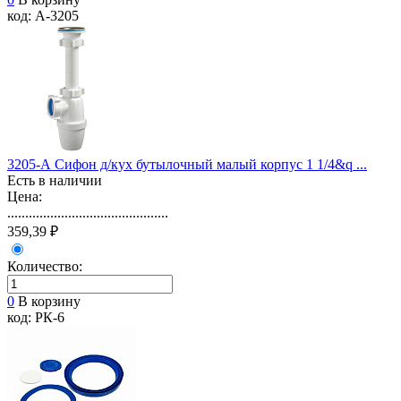
код: А-3205
3205-А Сифон д/кух бутылочный малый корпус 1 1/4&q ...
Есть в наличии
Цена:
.............................................
359,39 ₽
Количество:
0
В корзину
код: РК-6