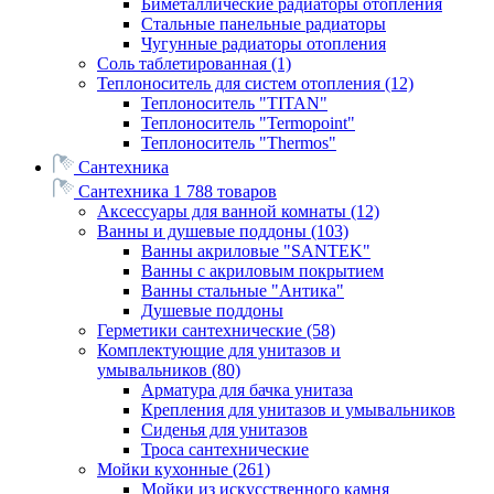
Биметаллические радиаторы отопления
Стальные панельные радиаторы
Чугунные радиаторы отопления
Соль таблетированная
(1)
Теплоноситель для систем отопления
(12)
Теплоноситель "TITAN"
Теплоноситель "Termopoint"
Теплоноситель "Thermos"
Сантехника
Сантехника
1 788 товаров
Аксессуары для ванной комнаты
(12)
Ванны и душевые поддоны
(103)
Ванны акриловые "SANTEK"
Ванны с акриловым покрытием
Ванны стальные "Антика"
Душевые поддоны
Герметики сантехнические
(58)
Комплектующие для унитазов и
умывальников
(80)
Арматура для бачка унитаза
Крепления для унитазов и умывальников
Сиденья для унитазов
Троса сантехнические
Мойки кухонные
(261)
Мойки из искусственного камня