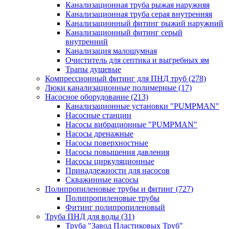
Канализационная труба рыжая наружняя
Канализационная труба серая внутренняя
Канализационный фитинг рыжий наружний
Канализационный фитинг серый
внутренний
Канализация малошумная
Очиститель для септика и выгребных ям
Трапы душевые
Компрессионный фитинг для ПНД труб
(278)
Люки канализационные полимерные
(17)
Насосное оборудование
(213)
Канализационные установки "PUMPMAN"
Насосные станции
Насосы вибрационные "PUMPMAN"
Насосы дренажные
Насосы поверхностные
Насосы повышения давления
Насосы циркуляционные
Принадлежности для насосов
Скважинные насосы
Полипропиленовые трубы и фитинг
(727)
Полипропиленовые трубы
Фитинг полипропиленовый
Труба ПНД для воды
(31)
Труба "Завод Пластиковых Труб"