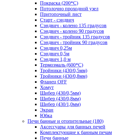
Покраска (200*С)
Потолочно проходной узел
Притопочный лист
Старт - сэндвич
Сэндвич - колено 135 градусов
Сэндвич - колено 90 градусов
Сэндвич - тройник 135 градусов
Сэндвич - тройник 90 градусов
Сэндвич 0,25м
Сэндвич 0,5м
Сэндвич 1,0 м
Термоэмаль (600*С)
Тройники (430/0,5мм)
Тройники (430/0,8мм)
Фланец OFF
Хомут
Шибер (430/0,5мм)
Шибер (430/0,8мм)
Шибер (430/1,0мм)
Экран
Юбка
Печи банные и отопительные
(180)
Аксессуары для банных печей
Комплектующие к банным печам
Печи банные