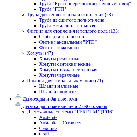
Труба "Красноперекопский трубный завод"
Труба "РТП"
Труба для теплого пола и отопления
(28)
Труба из сшитого полиэтилена
Труба металлопластиковая
Фитинг для отопления и теплого пола
(133)
Скоба для теплого пола
Фитинг аксиальный "РТП"
Фитинг обжимной
Хомуты
(47)
Хомуты ремонтные
Хомуты сантехнические
Хомуты стяжка нейлоновая
Хомуты червячные
Шланги для стиральных машин
(21)
Шланги наливные
Шланги сливные
Дымоходы и банные печи
Дымоходы и банные печи
2 096 товаров
Дымоходные системы "FERRUM"
(1916)
Austenite
Austenite + Ceramics
Ceramics
Craft