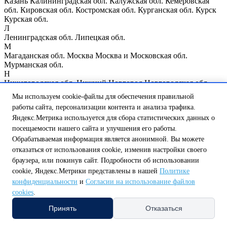
Казань
Калининградская обл.
Калужская обл.
Кемеровская
обл.
Кировская обл.
Костромская обл.
Курганская обл.
Курск
Курская обл.
Л
Ленинградская обл.
Липецкая обл.
М
Магаданская обл.
Москва
Москва и Московская обл.
Мурманская обл.
Н
Нижегородская обл.
Нижний Новгород
Новгородская обл.
Новосибирская обл.
Мы используем cookie-файлы для обеспечения правильной
О
работы сайта, персонализации контента и анализа трафика.
Омская обл.
Оренбургская обл.
Орловская обл.
Яндекс.Метрика используется для сбора статистических данных о
П
Пензенская обл.
Псковская обл.
посещаемости нашего сайта и улучшения его работы.
Р
Обрабатываемая информация является анонимной. Вы можете
Республика Мордовия
Республика Мэрий Эл
Республика
отказаться от использования cookie, изменив настройки своего
Татарстан
Республика Чувашия
Ростовская обл.
Рязанская обл.
браузера, или покинув сайт. Подробности об использовании
С
cookie, Яндекс.Метрики представлены в нашей
Политике
Самарская обл.
Санкт-Петербург
Саратовская обл.
конфиденциальности
и
Согласии на использование файлов
Сахалинская обл.
Свердловская обл.
Смоленская обл.
Т
cookies
.
Тамбовская обл.
Тверская обл.
Томская обл.
Тульская обл.
Принять
Отказаться
Тюменская обл.
У