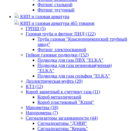
Фитинг стальной
Фитинг чугунный
КИП и газовая арматура
КИП и газовая арматура
465 товаров
ГРПШ
(5)
Газовая труба и фитинг ПНД
(122)
Труба газовая "Красноперекопский трубный
завод"
Фитинг электросварной
Гибкие газовые подводки
(152)
Подводка для газа ПВХ "ELKA"
Подводка для газа резиновая(черная)
"ELKA"
Подводка для газа сильфон "ELKA"
Диэлектрическая муфта
(20)
КТЗ
(12)
Короб защитный к счетчику газа
(11)
Короб металлический
Короб пластиковый "Krzmi"
Манометры
(18)
Напоромеры
(7)
Сигнализаторы загазованности
(44)
Сигнализаторы "ДЭВИ"
Сигнализаторы "Кенарь"