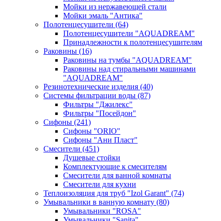
Мойки из нержавеющей стали
Мойки эмаль "Антика"
Полотенцесушители
(64)
Полотенцесушители "AQUADREAM"
Принадлежности к полотенцесушителям
Раковины
(16)
Раковины на тумбы "AQUADREAM"
Раковины над стиральными машинами
"AQUADREAM"
Резинотехнические изделия
(40)
Системы фильтрации воды
(87)
Фильтры "Джилекс"
Фильтры "Посейдон"
Сифоны
(241)
Сифоны "ORIO"
Сифоны "Ани Пласт"
Смесители
(451)
Душевые стойки
Комплектующие к смесителям
Смесители для ванной комнаты
Смесители для кухни
Теплоизоляция для труб "Izol Garant"
(74)
Умывальники в ванную комнату
(80)
Умывальники "ROSA"
Умывальники "Sanita"