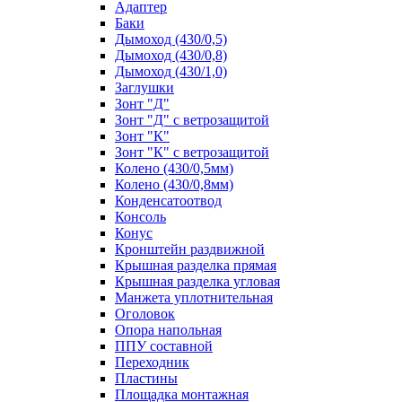
Адаптер
Баки
Дымоход (430/0,5)
Дымоход (430/0,8)
Дымоход (430/1,0)
Заглушки
Зонт "Д"
Зонт "Д" с ветрозащитой
Зонт "К"
Зонт "К" с ветрозащитой
Колено (430/0,5мм)
Колено (430/0,8мм)
Конденсатоотвод
Консоль
Конус
Кронштейн раздвижной
Крышная разделка прямая
Крышная разделка угловая
Манжета уплотнительная
Оголовок
Опора напольная
ППУ составной
Переходник
Пластины
Площадка монтажная