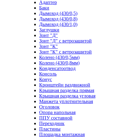
Адаптер
Баки
Дымоход (430/0,5)
Дымоход (430/0,8)
Дымоход (430/1,0)
Заглушки
Зонт "Д"
Зонт "Д" с ветрозащитой
Зонт "К"
Зонт "К" с ветрозащитой
Колено (430/0,5мм)
Колено (430/0,8мм)
Конденсатоотвод
Консоль
Конус
Кронштейн раздвижной
Крышная разделка прямая
Крышная разделка угловая
Манжета уплотнительная
Оголовок
Опора напольная
ППУ составной
Переходник
Пластины
Площадка монтажная