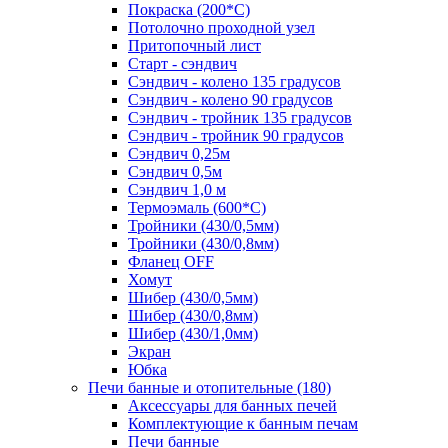
Покраска (200*С)
Потолочно проходной узел
Притопочный лист
Старт - сэндвич
Сэндвич - колено 135 градусов
Сэндвич - колено 90 градусов
Сэндвич - тройник 135 градусов
Сэндвич - тройник 90 градусов
Сэндвич 0,25м
Сэндвич 0,5м
Сэндвич 1,0 м
Термоэмаль (600*С)
Тройники (430/0,5мм)
Тройники (430/0,8мм)
Фланец OFF
Хомут
Шибер (430/0,5мм)
Шибер (430/0,8мм)
Шибер (430/1,0мм)
Экран
Юбка
Печи банные и отопительные
(180)
Аксессуары для банных печей
Комплектующие к банным печам
Печи банные