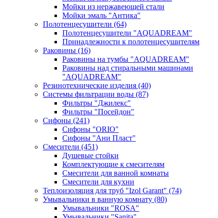
Мойки из нержавеющей стали
Мойки эмаль "Антика"
Полотенцесушители
(64)
Полотенцесушители "AQUADREAM"
Принадлежности к полотенцесушителям
Раковины
(16)
Раковины на тумбы "AQUADREAM"
Раковины над стиральными машинами
"AQUADREAM"
Резинотехнические изделия
(40)
Системы фильтрации воды
(87)
Фильтры "Джилекс"
Фильтры "Посейдон"
Сифоны
(241)
Сифоны "ORIO"
Сифоны "Ани Пласт"
Смесители
(451)
Душевые стойки
Комплектующие к смесителям
Смесители для ванной комнаты
Смесители для кухни
Теплоизоляция для труб "Izol Garant"
(74)
Умывальники в ванную комнату
(80)
Умывальники "ROSA"
Умывальники "Sanita"