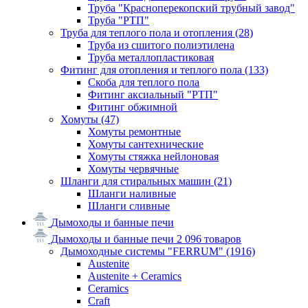
Труба "Красноперекопский трубный завод"
Труба "РТП"
Труба для теплого пола и отопления
(28)
Труба из сшитого полиэтилена
Труба металлопластиковая
Фитинг для отопления и теплого пола
(133)
Скоба для теплого пола
Фитинг аксиальный "РТП"
Фитинг обжимной
Хомуты
(47)
Хомуты ремонтные
Хомуты сантехнические
Хомуты стяжка нейлоновая
Хомуты червячные
Шланги для стиральных машин
(21)
Шланги наливные
Шланги сливные
Дымоходы и банные печи
Дымоходы и банные печи
2 096 товаров
Дымоходные системы "FERRUM"
(1916)
Austenite
Austenite + Ceramics
Ceramics
Craft