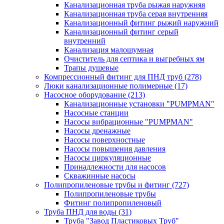
Канализационная труба рыжая наружняя
Канализационная труба серая внутренняя
Канализационный фитинг рыжий наружний
Канализационный фитинг серый
внутренний
Канализация малошумная
Очиститель для септика и выгребных ям
Трапы душевые
Компрессионный фитинг для ПНД труб
(278)
Люки канализационные полимерные
(17)
Насосное оборудование
(213)
Канализационные установки "PUMPMAN"
Насосные станции
Насосы вибрационные "PUMPMAN"
Насосы дренажные
Насосы поверхностные
Насосы повышения давления
Насосы циркуляционные
Принадлежности для насосов
Скважинные насосы
Полипропиленовые трубы и фитинг
(727)
Полипропиленовые трубы
Фитинг полипропиленовый
Труба ПНД для воды
(31)
Труба "Завод Пластиковых Труб"