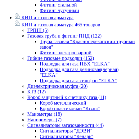
Фитинг стальной
Фитинг чугунный
КИП и газовая арматура
КИП и газовая арматура
465 товаров
ГРПШ
(5)
Газовая труба и фитинг ПНД
(122)
Труба газовая "Красноперекопский трубный
завод"
Фитинг электросварной
Гибкие газовые подводки
(152)
Подводка для газа ПВХ "ELKA"
Подводка для газа резиновая(черная)
"ELKA"
Подводка для газа сильфон "ELKA"
Диэлектрическая муфта
(20)
КТЗ
(12)
Короб защитный к счетчику газа
(11)
Короб металлический
Короб пластиковый "Krzmi"
Манометры
(18)
Напоромеры
(7)
Сигнализаторы загазованности
(44)
Сигнализаторы "ДЭВИ"
Сигнализаторы "Кенарь"