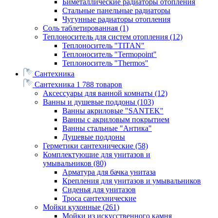
Биметаллические радиаторы отопления
Стальные панельные радиаторы
Чугунные радиаторы отопления
Соль таблетированная
(1)
Теплоноситель для систем отопления
(12)
Теплоноситель "TITAN"
Теплоноситель "Termopoint"
Теплоноситель "Thermos"
Сантехника
Сантехника
1 788 товаров
Аксессуары для ванной комнаты
(12)
Ванны и душевые поддоны
(103)
Ванны акриловые "SANTEK"
Ванны с акриловым покрытием
Ванны стальные "Антика"
Душевые поддоны
Герметики сантехнические
(58)
Комплектующие для унитазов и
умывальников
(80)
Арматура для бачка унитаза
Крепления для унитазов и умывальников
Сиденья для унитазов
Троса сантехнические
Мойки кухонные
(261)
Мойки из искусственного камня