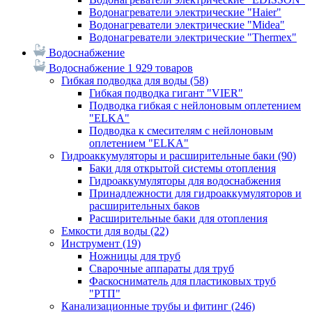
Водонагреватели электрические "Haier"
Водонагреватели электрические "Midea"
Водонагреватели электрические "Thermex"
Водоснабжение
Водоснабжение
1 929 товаров
Гибкая подводка для воды
(58)
Гибкая подводка гигант "VIER"
Подводка гибкая с нейлоновым оплетением
"ELKA"
Подводка к смесителям с нейлоновым
оплетением "ELKA"
Гидроаккумуляторы и расширительные баки
(90)
Баки для открытой системы отопления
Гидроаккумуляторы для водоснабжения
Принадлежности для гидроаккумуляторов и
расширительных баков
Расширительные баки для отопления
Емкости для воды
(22)
Инструмент
(19)
Ножницы для труб
Сварочные аппараты для труб
Фаскосниматель для пластиковых труб
"РТП"
Канализационные трубы и фитинг
(246)