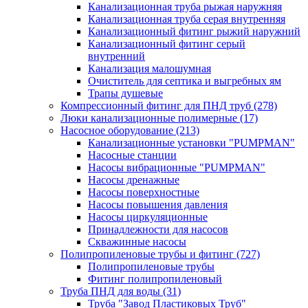
Канализационная труба рыжая наружняя
Канализационная труба серая внутренняя
Канализационный фитинг рыжий наружний
Канализационный фитинг серый
внутренний
Канализация малошумная
Очиститель для септика и выгребных ям
Трапы душевые
Компрессионный фитинг для ПНД труб
(278)
Люки канализационные полимерные
(17)
Насосное оборудование
(213)
Канализационные установки "PUMPMAN"
Насосные станции
Насосы вибрационные "PUMPMAN"
Насосы дренажные
Насосы поверхностные
Насосы повышения давления
Насосы циркуляционные
Принадлежности для насосов
Скважинные насосы
Полипропиленовые трубы и фитинг
(727)
Полипропиленовые трубы
Фитинг полипропиленовый
Труба ПНД для воды
(31)
Труба "Завод Пластиковых Труб"