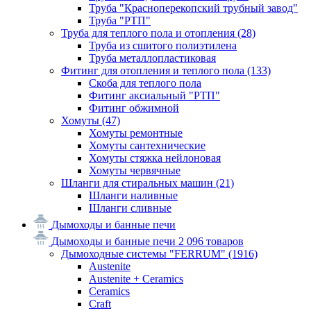
Труба "Красноперекопский трубный завод"
Труба "РТП"
Труба для теплого пола и отопления
(28)
Труба из сшитого полиэтилена
Труба металлопластиковая
Фитинг для отопления и теплого пола
(133)
Скоба для теплого пола
Фитинг аксиальный "РТП"
Фитинг обжимной
Хомуты
(47)
Хомуты ремонтные
Хомуты сантехнические
Хомуты стяжка нейлоновая
Хомуты червячные
Шланги для стиральных машин
(21)
Шланги наливные
Шланги сливные
Дымоходы и банные печи
Дымоходы и банные печи
2 096 товаров
Дымоходные системы "FERRUM"
(1916)
Austenite
Austenite + Ceramics
Ceramics
Craft