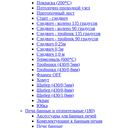
Покраска (200*С)
Потолочно проходной узел
Притопочный лист
Старт - сэндвич
Сэндвич - колено 135 градусов
Сэндвич - колено 90 градусов
Сэндвич - тройник 135 градусов
Сэндвич - тройник 90 градусов
Сэндвич 0,25м
Сэндвич 0,5м
Сэндвич 1,0 м
Термоэмаль (600*С)
Тройники (430/0,5мм)
Тройники (430/0,8мм)
Фланец OFF
Хомут
Шибер (430/0,5мм)
Шибер (430/0,8мм)
Шибер (430/1,0мм)
Экран
Юбка
Печи банные и отопительные
(180)
Аксессуары для банных печей
Комплектующие к банным печам
Печи банные