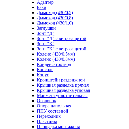
Адаптер
Баки
Дымоход (430/0,5)
Дымоход (430/0,8)
Дымоход (430/1,0)
Заглушки
Зонт "Д"
Зонт "Д" с ветрозащитой
Зонт "К"
Зонт "К" с ветрозащитой
Колено (430/0,5мм)
Колено (430/0,8мм)
Конденсатоотвод
Консоль
Конус
Кронштейн раздвижной
Крышная разделка прямая
Крышная разделка угловая
Манжета уплотнительная
Оголовок
Опора напольная
ППУ составной
Переходник
Пластины
Площадка монтажная