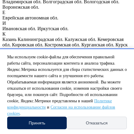
Владимирская обл.
Волгоградская обл.
Вологодская обл.
Воронежская обл.
Е
Еврейская автономная обл.
И
Ивановская обл.
Иркутская обл.
К
Казань
Калининградская обл.
Калужская обл.
Кемеровская
обл.
Кировская обл.
Костромская обл.
Курганская обл.
Курск
Курская обл.
Л
Мы используем cookie-файлы для обеспечения правильной
Ленинградская обл.
Липецкая обл.
работы сайта, персонализации контента и анализа трафика.
М
Яндекс.Метрика используется для сбора статистических данных о
Магаданская обл.
Москва
Москва и Московская обл.
посещаемости нашего сайта и улучшения его работы.
Мурманская обл.
Н
Обрабатываемая информация является анонимной. Вы можете
Нижегородская обл.
Нижний Новгород
Новгородская обл.
отказаться от использования cookie, изменив настройки своего
Новосибирская обл.
браузера, или покинув сайт. Подробности об использовании
О
cookie, Яндекс.Метрики представлены в нашей
Политике
Омская обл.
Оренбургская обл.
Орловская обл.
конфиденциальности
и
Согласии на использование файлов
П
cookies
.
Пензенская обл.
Псковская обл.
Р
Принять
Отказаться
Республика Мордовия
Республика Мэрий Эл
Республика
Татарстан
Республика Чувашия
Ростовская обл.
Рязанская обл.