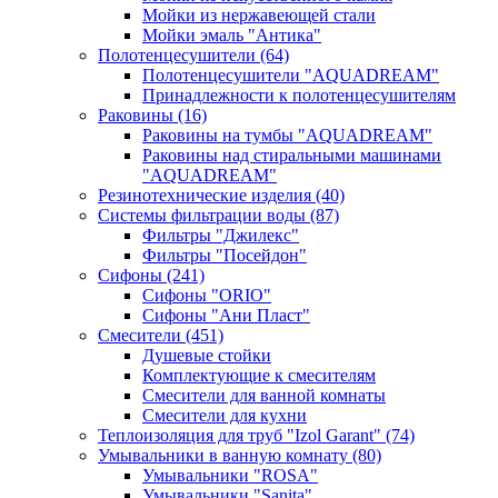
Мойки из нержавеющей стали
Мойки эмаль "Антика"
Полотенцесушители
(64)
Полотенцесушители "AQUADREAM"
Принадлежности к полотенцесушителям
Раковины
(16)
Раковины на тумбы "AQUADREAM"
Раковины над стиральными машинами
"AQUADREAM"
Резинотехнические изделия
(40)
Системы фильтрации воды
(87)
Фильтры "Джилекс"
Фильтры "Посейдон"
Сифоны
(241)
Сифоны "ORIO"
Сифоны "Ани Пласт"
Смесители
(451)
Душевые стойки
Комплектующие к смесителям
Смесители для ванной комнаты
Смесители для кухни
Теплоизоляция для труб "Izol Garant"
(74)
Умывальники в ванную комнату
(80)
Умывальники "ROSA"
Умывальники "Sanita"