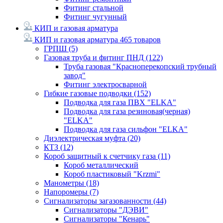
Фитинг стальной
Фитинг чугунный
КИП и газовая арматура
КИП и газовая арматура
465 товаров
ГРПШ
(5)
Газовая труба и фитинг ПНД
(122)
Труба газовая "Красноперекопский трубный
завод"
Фитинг электросварной
Гибкие газовые подводки
(152)
Подводка для газа ПВХ "ELKA"
Подводка для газа резиновая(черная)
"ELKA"
Подводка для газа сильфон "ELKA"
Диэлектрическая муфта
(20)
КТЗ
(12)
Короб защитный к счетчику газа
(11)
Короб металлический
Короб пластиковый "Krzmi"
Манометры
(18)
Напоромеры
(7)
Сигнализаторы загазованности
(44)
Сигнализаторы "ДЭВИ"
Сигнализаторы "Кенарь"