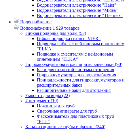
Водонагреватели электрические "Haier"
Водонагреватели электрические "Midea"
Водонагреватели электрические "Thermex"
Водоснабжение
Водоснабжение
1 929 товаров
Гибкая подводка для воды
(58)
Гибкая подводка гигант "VIER"
Подводка гибкая с нейлоновым оплетением
"ELKA"
Подводка к смесителям с нейлоновым
оплетением "ELKA"
Гидроаккумуляторы и расширительные баки
(90)
Баки для открытой системы отопления
Гидроаккумуляторы для водоснабжения
Принадлежности для гидроаккумуляторов и
расширительных баков
Расширительные баки для отопления
Емкости для воды
(22)
Инструмент
(19)
Ножницы для труб
Сварочные аппараты для труб
Фаскосниматель для пластиковых труб
"РТП"
Канализационные трубы и фитинг
(246)