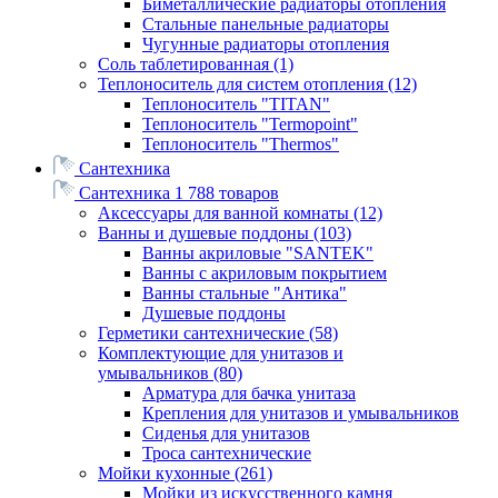
Биметаллические радиаторы отопления
Стальные панельные радиаторы
Чугунные радиаторы отопления
Соль таблетированная
(1)
Теплоноситель для систем отопления
(12)
Теплоноситель "TITAN"
Теплоноситель "Termopoint"
Теплоноситель "Thermos"
Сантехника
Сантехника
1 788 товаров
Аксессуары для ванной комнаты
(12)
Ванны и душевые поддоны
(103)
Ванны акриловые "SANTEK"
Ванны с акриловым покрытием
Ванны стальные "Антика"
Душевые поддоны
Герметики сантехнические
(58)
Комплектующие для унитазов и
умывальников
(80)
Арматура для бачка унитаза
Крепления для унитазов и умывальников
Сиденья для унитазов
Троса сантехнические
Мойки кухонные
(261)
Мойки из искусственного камня