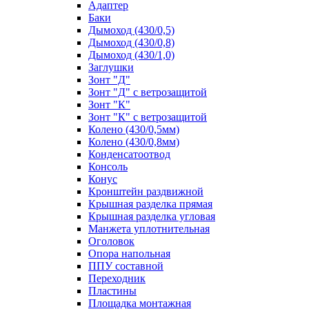
Адаптер
Баки
Дымоход (430/0,5)
Дымоход (430/0,8)
Дымоход (430/1,0)
Заглушки
Зонт "Д"
Зонт "Д" с ветрозащитой
Зонт "К"
Зонт "К" с ветрозащитой
Колено (430/0,5мм)
Колено (430/0,8мм)
Конденсатоотвод
Консоль
Конус
Кронштейн раздвижной
Крышная разделка прямая
Крышная разделка угловая
Манжета уплотнительная
Оголовок
Опора напольная
ППУ составной
Переходник
Пластины
Площадка монтажная