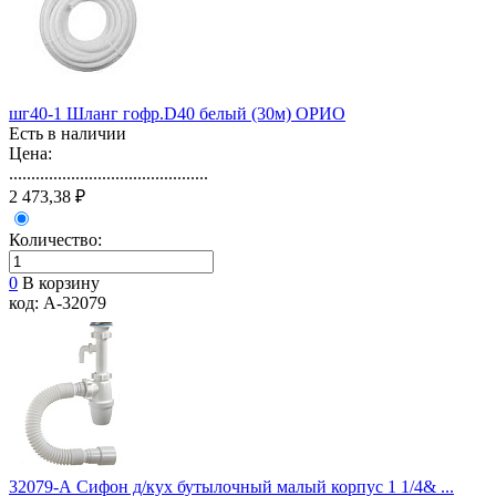
шг40-1 Шланг гофр.D40 белый (30м) ОРИО
Есть в наличии
Цена:
.............................................
2 473,38 ₽
Количество:
0
В корзину
код: А-32079
32079-А Сифон д/кух бутылочный малый корпус 1 1/4& ...