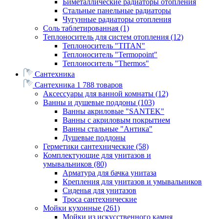
Биметаллические радиаторы отопления
Стальные панельные радиаторы
Чугунные радиаторы отопления
Соль таблетированная
(1)
Теплоноситель для систем отопления
(12)
Теплоноситель "TITAN"
Теплоноситель "Termopoint"
Теплоноситель "Thermos"
Сантехника
Сантехника
1 788 товаров
Аксессуары для ванной комнаты
(12)
Ванны и душевые поддоны
(103)
Ванны акриловые "SANTEK"
Ванны с акриловым покрытием
Ванны стальные "Антика"
Душевые поддоны
Герметики сантехнические
(58)
Комплектующие для унитазов и
умывальников
(80)
Арматура для бачка унитаза
Крепления для унитазов и умывальников
Сиденья для унитазов
Троса сантехнические
Мойки кухонные
(261)
Мойки из искусственного камня