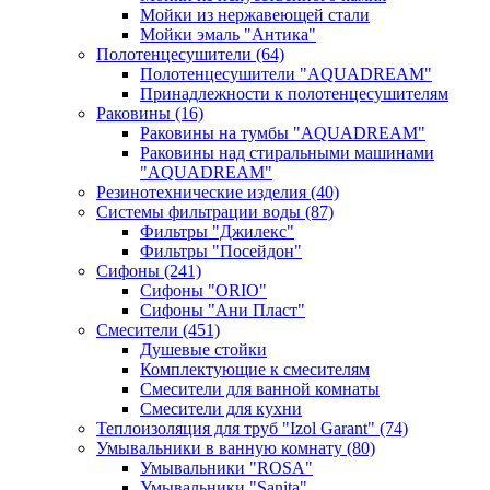
Мойки из нержавеющей стали
Мойки эмаль "Антика"
Полотенцесушители
(64)
Полотенцесушители "AQUADREAM"
Принадлежности к полотенцесушителям
Раковины
(16)
Раковины на тумбы "AQUADREAM"
Раковины над стиральными машинами
"AQUADREAM"
Резинотехнические изделия
(40)
Системы фильтрации воды
(87)
Фильтры "Джилекс"
Фильтры "Посейдон"
Сифоны
(241)
Сифоны "ORIO"
Сифоны "Ани Пласт"
Смесители
(451)
Душевые стойки
Комплектующие к смесителям
Смесители для ванной комнаты
Смесители для кухни
Теплоизоляция для труб "Izol Garant"
(74)
Умывальники в ванную комнату
(80)
Умывальники "ROSA"
Умывальники "Sanita"