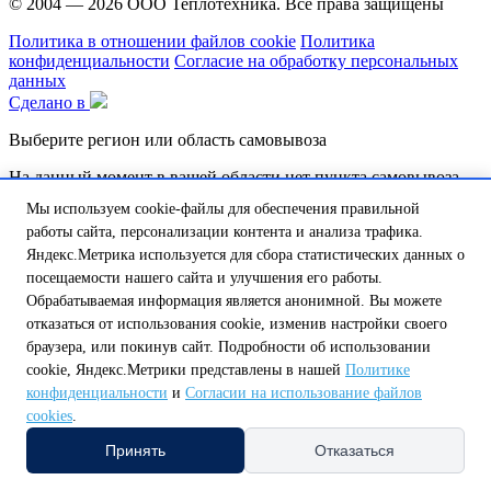
© 2004 — 2026
ООО Теплотехника
. Все права защищены
Политика в отношении файлов cookie
Политика
конфиденциальности
Согласие на обработку персональных
данных
Сделано в
Выберите регион или область самовывоза
На данный момент в вашей области нет пункта самовывоза,
но мы над этим работаем.
Мы используем cookie-файлы для обеспечения правильной
работы сайта, персонализации контента и анализа трафика.
Обатитесь к нашему оператору по телефону:
8 (800) 250-58-57 или напишите на почту
shop@tt46.ru
Яндекс.Метрика используется для сбора статистических данных о
и мы поможем вам доставить товар.
посещаемости нашего сайта и улучшения его работы.
Обрабатываемая информация является анонимной. Вы можете
Белгородская обл.
Калужская обл.
Курская обл.
Липецкая обл.
отказаться от использования cookie, изменив настройки своего
Нижегородская обл.
Орловская обл.
Смоленская обл.
Тульская
браузера, или покинув сайт. Подробности об использовании
обл.
А
cookie, Яндекс.Метрики представлены в нашей
Политике
Амурская обл.
Архангельская обл.
Астраханская обл.
конфиденциальности
и
Согласии на использование файлов
Б
cookies
.
Белгородская обл.
Брянская обл.
В
Принять
Отказаться
Владимирская обл.
Волгоградская обл.
Вологодская обл.
Воронежская обл.