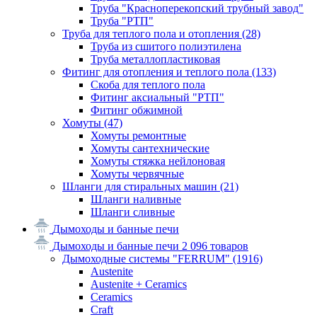
Труба "Красноперекопский трубный завод"
Труба "РТП"
Труба для теплого пола и отопления
(28)
Труба из сшитого полиэтилена
Труба металлопластиковая
Фитинг для отопления и теплого пола
(133)
Скоба для теплого пола
Фитинг аксиальный "РТП"
Фитинг обжимной
Хомуты
(47)
Хомуты ремонтные
Хомуты сантехнические
Хомуты стяжка нейлоновая
Хомуты червячные
Шланги для стиральных машин
(21)
Шланги наливные
Шланги сливные
Дымоходы и банные печи
Дымоходы и банные печи
2 096 товаров
Дымоходные системы "FERRUM"
(1916)
Austenite
Austenite + Ceramics
Ceramics
Craft