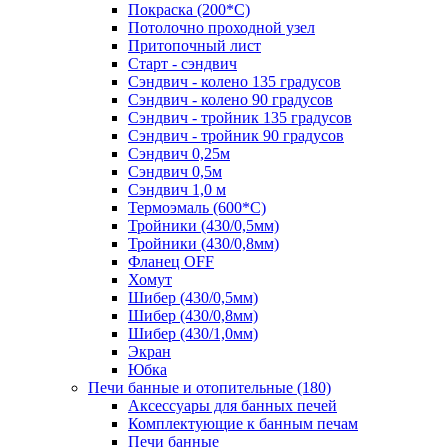
Покраска (200*С)
Потолочно проходной узел
Притопочный лист
Старт - сэндвич
Сэндвич - колено 135 градусов
Сэндвич - колено 90 градусов
Сэндвич - тройник 135 градусов
Сэндвич - тройник 90 градусов
Сэндвич 0,25м
Сэндвич 0,5м
Сэндвич 1,0 м
Термоэмаль (600*С)
Тройники (430/0,5мм)
Тройники (430/0,8мм)
Фланец OFF
Хомут
Шибер (430/0,5мм)
Шибер (430/0,8мм)
Шибер (430/1,0мм)
Экран
Юбка
Печи банные и отопительные
(180)
Аксессуары для банных печей
Комплектующие к банным печам
Печи банные