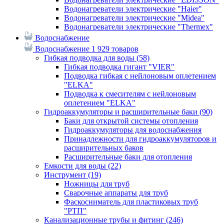
Водонагреватели электрические "Haier"
Водонагреватели электрические "Midea"
Водонагреватели электрические "Thermex"
Водоснабжение
Водоснабжение
1 929 товаров
Гибкая подводка для воды
(58)
Гибкая подводка гигант "VIER"
Подводка гибкая с нейлоновым оплетением
"ELKA"
Подводка к смесителям с нейлоновым
оплетением "ELKA"
Гидроаккумуляторы и расширительные баки
(90)
Баки для открытой системы отопления
Гидроаккумуляторы для водоснабжения
Принадлежности для гидроаккумуляторов и
расширительных баков
Расширительные баки для отопления
Емкости для воды
(22)
Инструмент
(19)
Ножницы для труб
Сварочные аппараты для труб
Фаскосниматель для пластиковых труб
"РТП"
Канализационные трубы и фитинг
(246)