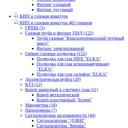
Фитинг стальной
Фитинг чугунный
КИП и газовая арматура
КИП и газовая арматура
465 товаров
ГРПШ
(5)
Газовая труба и фитинг ПНД
(122)
Труба газовая "Красноперекопский трубный
завод"
Фитинг электросварной
Гибкие газовые подводки
(152)
Подводка для газа ПВХ "ELKA"
Подводка для газа резиновая(черная)
"ELKA"
Подводка для газа сильфон "ELKA"
Диэлектрическая муфта
(20)
КТЗ
(12)
Короб защитный к счетчику газа
(11)
Короб металлический
Короб пластиковый "Krzmi"
Манометры
(18)
Напоромеры
(7)
Сигнализаторы загазованности
(44)
Сигнализаторы "ДЭВИ"
Сигнализаторы "Кенарь"