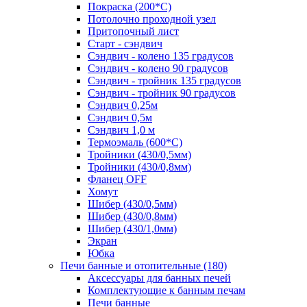
Покраска (200*С)
Потолочно проходной узел
Притопочный лист
Старт - сэндвич
Сэндвич - колено 135 градусов
Сэндвич - колено 90 градусов
Сэндвич - тройник 135 градусов
Сэндвич - тройник 90 градусов
Сэндвич 0,25м
Сэндвич 0,5м
Сэндвич 1,0 м
Термоэмаль (600*С)
Тройники (430/0,5мм)
Тройники (430/0,8мм)
Фланец OFF
Хомут
Шибер (430/0,5мм)
Шибер (430/0,8мм)
Шибер (430/1,0мм)
Экран
Юбка
Печи банные и отопительные
(180)
Аксессуары для банных печей
Комплектующие к банным печам
Печи банные