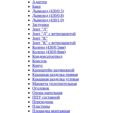
Адаптер
Баки
Дымоход (430/0,5)
Дымоход (430/0,8)
Дымоход (430/1,0)
Заглушки
Зонт "Д"
Зонт "Д" с ветрозащитой
Зонт "К"
Зонт "К" с ветрозащитой
Колено (430/0,5мм)
Колено (430/0,8мм)
Конденсатоотвод
Консоль
Конус
Кронштейн раздвижной
Крышная разделка прямая
Крышная разделка угловая
Манжета уплотнительная
Оголовок
Опора напольная
ППУ составной
Переходник
Пластины
Площадка монтажная