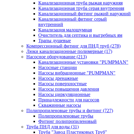
Канализационная труба рыжая наружняя
Канализационная труба серая внутренняя
Канализационный фитинг рыжий наружний
Канализационный фитинг серый
внутренний
Канализация малошумная
Очиститель для септика и выгребных ям
Трапы душевые
Компрессионный фитинг для ПНД труб
(278)
Люки канализационные полимерные
(17)
Насосное оборудование
(213)
Канализационные установки "PUMPMAN"
Насосные станции
Насосы вибрационные "PUMPMAN"
Насосы дренажные
Насосы поверхностные
Насосы повышения давления
Насосы циркуляционные
Принадлежности для насосов
Скважинные насосы
Полипропиленовые трубы и фитинг
(727)
Полипропиленовые трубы
Фитинг полипропиленовый
Труба ПНД для воды
(31)
Труба "Завод Пластиковых Труб"