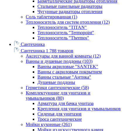
Биметаллические радиаторы отопления
Стальные панельные радиаторы
Чугунные радиаторы отопления
Соль таблетированная
(1)
Теплоноситель для систем отопления
(12)
Теплоноситель "TITAN"
Теплоноситель "Termopoint"
Теплоноситель "Thermos"
Сантехника
Сантехника
1 788 товаров
Аксессуары для ванной комнаты
(12)
Ванны и душевые поддоны
(103)
Ванны акриловые "SANTEK"
Ванны с акриловым покрытием
Ванны стальные "Антика"
Душевые поддоны
Герметики сантехнические
(58)
Комплектующие для унитазов и
умывальников
(80)
Арматура для бачка унитаза
Крепления для унитазов и умывальников
Сиденья для унитазов
Троса сантехнические
Мойки кухонные
(261)
Мойки из искусственного камня