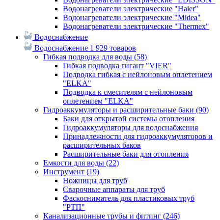
Водонагреватели электрические "Haier"
Водонагреватели электрические "Midea"
Водонагреватели электрические "Thermex"
Водоснабжение
Водоснабжение
1 929 товаров
Гибкая подводка для воды
(58)
Гибкая подводка гигант "VIER"
Подводка гибкая с нейлоновым оплетением
"ELKA"
Подводка к смесителям с нейлоновым
оплетением "ELKA"
Гидроаккумуляторы и расширительные баки
(90)
Баки для открытой системы отопления
Гидроаккумуляторы для водоснабжения
Принадлежности для гидроаккумуляторов и
расширительных баков
Расширительные баки для отопления
Емкости для воды
(22)
Инструмент
(19)
Ножницы для труб
Сварочные аппараты для труб
Фаскосниматель для пластиковых труб
"РТП"
Канализационные трубы и фитинг
(246)