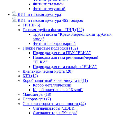
Фитинг стальной
Фитинг чугунный
КИП и газовая арматура
КИП и газовая арматура
465 товаров
ГРПШ
(5)
Газовая труба и фитинг ПНД
(122)
Труба газовая "Красноперекопский трубный
завод"
Фитинг электросварной
Гибкие газовые подводки
(152)
Подводка для газа ПВХ "ELKA"
Подводка для газа резиновая(черная)
"ELKA"
Подводка для газа сильфон "ELKA"
Диэлектрическая муфта
(20)
КТЗ
(12)
Короб защитный к счетчику газа
(11)
Короб металлический
Короб пластиковый "Krzmi"
Манометры
(18)
Напоромеры
(7)
Сигнализаторы загазованности
(44)
Сигнализаторы "ДЭВИ"
Сигнализаторы "Кенарь"