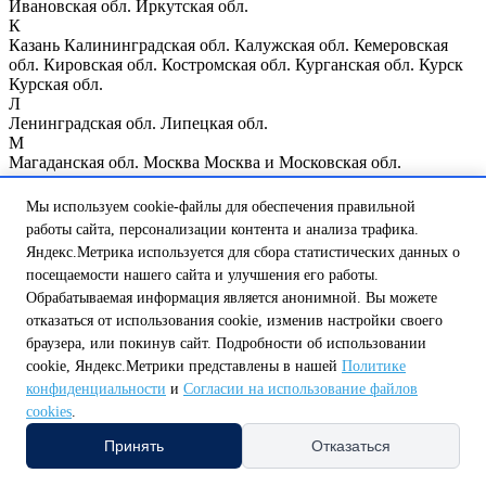
Ивановская обл.
Иркутская обл.
К
Казань
Калининградская обл.
Калужская обл.
Кемеровская
обл.
Кировская обл.
Костромская обл.
Курганская обл.
Курск
Курская обл.
Л
Ленинградская обл.
Липецкая обл.
М
Магаданская обл.
Москва
Москва и Московская обл.
Мурманская обл.
Н
Мы используем cookie-файлы для обеспечения правильной
Нижегородская обл.
Нижний Новгород
Новгородская обл.
работы сайта, персонализации контента и анализа трафика.
Новосибирская обл.
Яндекс.Метрика используется для сбора статистических данных о
О
посещаемости нашего сайта и улучшения его работы.
Омская обл.
Оренбургская обл.
Орловская обл.
П
Обрабатываемая информация является анонимной. Вы можете
Пензенская обл.
Псковская обл.
отказаться от использования cookie, изменив настройки своего
Р
браузера, или покинув сайт. Подробности об использовании
Республика Мордовия
Республика Мэрий Эл
Республика
cookie, Яндекс.Метрики представлены в нашей
Политике
Татарстан
Республика Чувашия
Ростовская обл.
Рязанская обл.
конфиденциальности
и
Согласии на использование файлов
С
cookies
.
Самарская обл.
Санкт-Петербург
Саратовская обл.
Сахалинская обл.
Свердловская обл.
Смоленская обл.
Принять
Отказаться
Т
Тамбовская обл.
Тверская обл.
Томская обл.
Тульская обл.