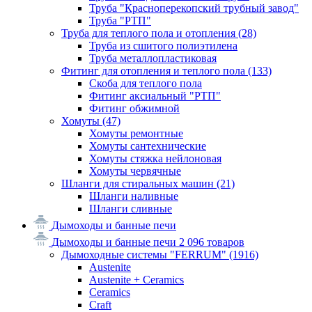
Труба "Красноперекопский трубный завод"
Труба "РТП"
Труба для теплого пола и отопления
(28)
Труба из сшитого полиэтилена
Труба металлопластиковая
Фитинг для отопления и теплого пола
(133)
Скоба для теплого пола
Фитинг аксиальный "РТП"
Фитинг обжимной
Хомуты
(47)
Хомуты ремонтные
Хомуты сантехнические
Хомуты стяжка нейлоновая
Хомуты червячные
Шланги для стиральных машин
(21)
Шланги наливные
Шланги сливные
Дымоходы и банные печи
Дымоходы и банные печи
2 096 товаров
Дымоходные системы "FERRUM"
(1916)
Austenite
Austenite + Ceramics
Ceramics
Craft