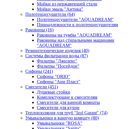
Мойки из нержавеющей стали
Мойки эмаль "Антика"
Полотенцесушители
(64)
Полотенцесушители "AQUADREAM"
Принадлежности к полотенцесушителям
Раковины
(16)
Раковины на тумбы "AQUADREAM"
Раковины над стиральными машинами
"AQUADREAM"
Резинотехнические изделия
(40)
Системы фильтрации воды
(87)
Фильтры "Джилекс"
Фильтры "Посейдон"
Сифоны
(241)
Сифоны "ORIO"
Сифоны "Ани Пласт"
Смесители
(451)
Душевые стойки
Комплектующие к смесителям
Смесители для ванной комнаты
Смесители для кухни
Теплоизоляция для труб "Izol Garant"
(74)
Умывальники в ванную комнату
(80)
Умывальники "ROSA"
Умывальники "Sanita"