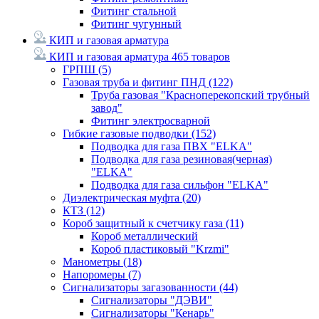
Фитинг стальной
Фитинг чугунный
КИП и газовая арматура
КИП и газовая арматура
465 товаров
ГРПШ
(5)
Газовая труба и фитинг ПНД
(122)
Труба газовая "Красноперекопский трубный
завод"
Фитинг электросварной
Гибкие газовые подводки
(152)
Подводка для газа ПВХ "ELKA"
Подводка для газа резиновая(черная)
"ELKA"
Подводка для газа сильфон "ELKA"
Диэлектрическая муфта
(20)
КТЗ
(12)
Короб защитный к счетчику газа
(11)
Короб металлический
Короб пластиковый "Krzmi"
Манометры
(18)
Напоромеры
(7)
Сигнализаторы загазованности
(44)
Сигнализаторы "ДЭВИ"
Сигнализаторы "Кенарь"