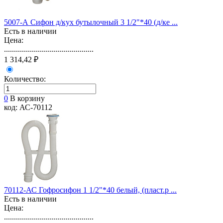
5007-А Сифон д/кух бутылочный 3 1/2"*40 (д/ке ...
Есть в наличии
Цена:
.............................................
1 314,42 ₽
Количество:
0
В корзину
код: АС-70112
70112-АС Гофросифон 1 1/2"*40 белый, (пласт.р ...
Есть в наличии
Цена:
.............................................