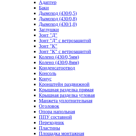
Адаптер
Баки
Дымоход (430/0,5)
Дымоход (430/0,8)
Дымоход (430/1,0)
Заглушки
Зонт "Д"
Зонт "Д" с ветрозащитой
Зонт "К"
Зонт "К" с ветрозащитой
Колено (430/0,5мм)
Колено (430/0,8мм)
Конденсатоотвод
Консоль
Конус
Кронштейн раздвижной
Крышная разделка прямая
Крышная разделка угловая
Манжета уплотнительная
Оголовок
Опора напольная
ППУ составной
Переходник
Пластины
Площадка монтажная