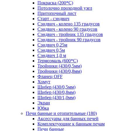
Покраска (200*С)
Потолочно проходной узел
Притопочный лист
Старт - сэндвич
Сэндвич - колено 135 градусов
Сэндвич - колено 90 градусов
Сэндвич - тройник 135 градусов
Сэндвич - тройник 90 градусов
Сэндвич 0,25м
Сэндвич 0,5м
Сэндвич 1,0 м
Термоэмаль (600*С)
Тройники (430/0,5мм)
Тройники (430/0,8мм)
Фланец OFF
Хомут
Шибер (430/0,5мм)
Шибер (430/0,8мм)
Шибер (430/1,0мм)
Экран
Юбка
Печи банные и отопительные
(180)
Аксессуары для банных печей
Комплектующие к банным печам
Печи банные