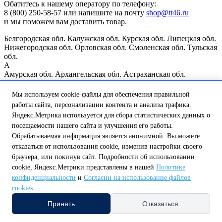
Обатитесь к нашему оператору по телефону:
8 (800) 250-58-57 или напишите на почту
shop@tt46.ru
и мы поможем вам доставить товар.
Белгородская обл.
Калужская обл.
Курская обл.
Липецкая обл.
Нижегородская обл.
Орловская обл.
Смоленская обл.
Тульская
обл.
А
Амурская обл.
Архангельская обл.
Астраханская обл.
Б
Белгородская обл.
Брянская обл.
Мы используем cookie-файлы для обеспечения правильной
В
работы сайта, персонализации контента и анализа трафика.
Владимирская обл.
Волгоградская обл.
Вологодская обл.
Яндекс.Метрика используется для сбора статистических данных о
Воронежская обл.
посещаемости нашего сайта и улучшения его работы.
Е
Еврейская автономная обл.
Обрабатываемая информация является анонимной. Вы можете
И
отказаться от использования cookie, изменив настройки своего
Ивановская обл.
Иркутская обл.
браузера, или покинув сайт. Подробности об использовании
К
cookie, Яндекс.Метрики представлены в нашей
Политике
Казань
Калининградская обл.
Калужская обл.
Кемеровская
конфиденциальности
и
Согласии на использование файлов
обл.
Кировская обл.
Костромская обл.
Курганская обл.
Курск
cookies
.
Курская обл.
Л
Принять
Отказаться
Ленинградская обл.
Липецкая обл.
М