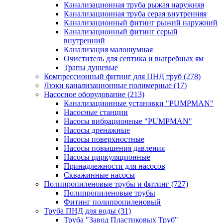
Канализационная труба рыжая наружняя
Канализационная труба серая внутренняя
Канализационный фитинг рыжий наружний
Канализационный фитинг серый
внутренний
Канализация малошумная
Очиститель для септика и выгребных ям
Трапы душевые
Компрессионный фитинг для ПНД труб
(278)
Люки канализационные полимерные
(17)
Насосное оборудование
(213)
Канализационные установки "PUMPMAN"
Насосные станции
Насосы вибрационные "PUMPMAN"
Насосы дренажные
Насосы поверхностные
Насосы повышения давления
Насосы циркуляционные
Принадлежности для насосов
Скважинные насосы
Полипропиленовые трубы и фитинг
(727)
Полипропиленовые трубы
Фитинг полипропиленовый
Труба ПНД для воды
(31)
Труба "Завод Пластиковых Труб"