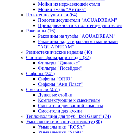
Мойки из нержавеющей стали
Мойки эмаль "Антика"
Полотенцесушители
(64)
Полотенцесушители "AQUADREAM"
Принадлежности к полотенцесушителям
Раковины
(16)
Раковины на тумбы "AQUADREAM"
Раковины над стиральными машинами
"AQUADREAM"
Резинотехнические изделия
(40)
Системы фильтрации воды
(87)
Фильтры "Джилекс"
Фильтры "Посейдон"
Сифоны
(241)
Сифоны "ORIO"
Сифоны "Ани Пласт"
Смесители
(451)
Душевые стойки
Комплектующие к смесителям
Смесители для ванной комнаты
Смесители для кухни
Теплоизоляция для труб "Izol Garant"
(74)
Умывальники в ванную комнату
(80)
Умывальники "ROSA"
Умывальники "Sanita"