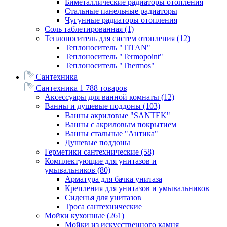
Биметаллические радиаторы отопления
Стальные панельные радиаторы
Чугунные радиаторы отопления
Соль таблетированная
(1)
Теплоноситель для систем отопления
(12)
Теплоноситель "TITAN"
Теплоноситель "Termopoint"
Теплоноситель "Thermos"
Сантехника
Сантехника
1 788 товаров
Аксессуары для ванной комнаты
(12)
Ванны и душевые поддоны
(103)
Ванны акриловые "SANTEK"
Ванны с акриловым покрытием
Ванны стальные "Антика"
Душевые поддоны
Герметики сантехнические
(58)
Комплектующие для унитазов и
умывальников
(80)
Арматура для бачка унитаза
Крепления для унитазов и умывальников
Сиденья для унитазов
Троса сантехнические
Мойки кухонные
(261)
Мойки из искусственного камня