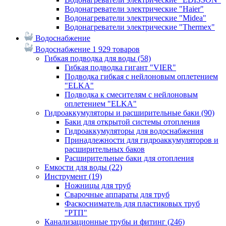
Водонагреватели электрические "Haier"
Водонагреватели электрические "Midea"
Водонагреватели электрические "Thermex"
Водоснабжение
Водоснабжение
1 929 товаров
Гибкая подводка для воды
(58)
Гибкая подводка гигант "VIER"
Подводка гибкая с нейлоновым оплетением
"ELKA"
Подводка к смесителям с нейлоновым
оплетением "ELKA"
Гидроаккумуляторы и расширительные баки
(90)
Баки для открытой системы отопления
Гидроаккумуляторы для водоснабжения
Принадлежности для гидроаккумуляторов и
расширительных баков
Расширительные баки для отопления
Емкости для воды
(22)
Инструмент
(19)
Ножницы для труб
Сварочные аппараты для труб
Фаскосниматель для пластиковых труб
"РТП"
Канализационные трубы и фитинг
(246)