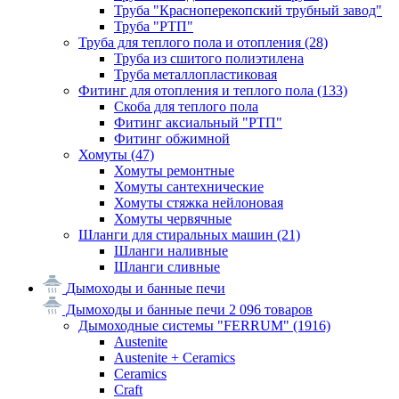
Труба "Красноперекопский трубный завод"
Труба "РТП"
Труба для теплого пола и отопления
(28)
Труба из сшитого полиэтилена
Труба металлопластиковая
Фитинг для отопления и теплого пола
(133)
Скоба для теплого пола
Фитинг аксиальный "РТП"
Фитинг обжимной
Хомуты
(47)
Хомуты ремонтные
Хомуты сантехнические
Хомуты стяжка нейлоновая
Хомуты червячные
Шланги для стиральных машин
(21)
Шланги наливные
Шланги сливные
Дымоходы и банные печи
Дымоходы и банные печи
2 096 товаров
Дымоходные системы "FERRUM"
(1916)
Austenite
Austenite + Ceramics
Ceramics
Craft