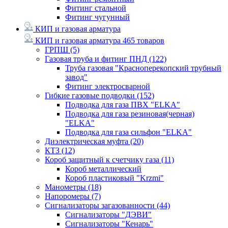
Фитинг стальной
Фитинг чугунный
КИП и газовая арматура
КИП и газовая арматура
465 товаров
ГРПШ
(5)
Газовая труба и фитинг ПНД
(122)
Труба газовая "Красноперекопский трубный
завод"
Фитинг электросварной
Гибкие газовые подводки
(152)
Подводка для газа ПВХ "ELKA"
Подводка для газа резиновая(черная)
"ELKA"
Подводка для газа сильфон "ELKA"
Диэлектрическая муфта
(20)
КТЗ
(12)
Короб защитный к счетчику газа
(11)
Короб металлический
Короб пластиковый "Krzmi"
Манометры
(18)
Напоромеры
(7)
Сигнализаторы загазованности
(44)
Сигнализаторы "ДЭВИ"
Сигнализаторы "Кенарь"