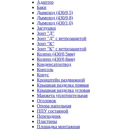
Адаптер
Баки
Дымоход (430/0,5)
Дымоход (430/0,8)
Дымоход (430/1,0)
Заглушки
Зонт "Д"
Зонт "Д" с ветрозащитой
Зонт "К"
Зонт "К" с ветрозащитой
Колено (430/0,5мм)
Колено (430/0,8мм)
Конденсатоотвод
Консоль
Конус
Кронштейн раздвижной
Крышная разделка прямая
Крышная разделка угловая
Манжета уплотнительная
Оголовок
Опора напольная
ППУ составной
Переходник
Пластины
Площадка монтажная