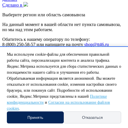
Сделано в
Выберите регион или область самовывоза
На данный момент в вашей области нет пункта самовывоза,
но мы над этим работаем.
Обатитесь к нашему оператору по телефону:
8 (800) 250-58-57 или напишите на почту
shop@tt46.ru
и мы поможем вам доставить товар.
Мы используем cookie-файлы для обеспечения правильной
Белгородская обл.
Калужская обл.
Курская обл.
Липецкая обл.
работы сайта, персонализации контента и анализа трафика.
Нижегородская обл.
Орловская обл.
Смоленская обл.
Тульская
Яндекс.Метрика используется для сбора статистических данных о
обл.
посещаемости нашего сайта и улучшения его работы.
А
Обрабатываемая информация является анонимной. Вы можете
Амурская обл.
Архангельская обл.
Астраханская обл.
отказаться от использования cookie, изменив настройки своего
Б
Белгородская обл.
Брянская обл.
браузера, или покинув сайт. Подробности об использовании
В
cookie, Яндекс.Метрики представлены в нашей
Политике
Владимирская обл.
Волгоградская обл.
Вологодская обл.
конфиденциальности
и
Согласии на использование файлов
Воронежская обл.
cookies
.
Е
Еврейская автономная обл.
Принять
Отказаться
И
Ивановская обл.
Иркутская обл.