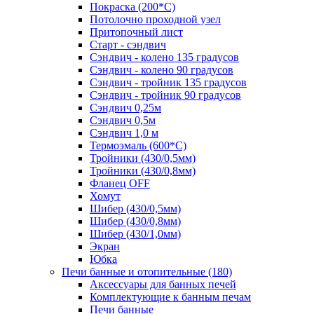
Покраска (200*С)
Потолочно проходной узел
Притопочный лист
Старт - сэндвич
Сэндвич - колено 135 градусов
Сэндвич - колено 90 градусов
Сэндвич - тройник 135 градусов
Сэндвич - тройник 90 градусов
Сэндвич 0,25м
Сэндвич 0,5м
Сэндвич 1,0 м
Термоэмаль (600*С)
Тройники (430/0,5мм)
Тройники (430/0,8мм)
Фланец OFF
Хомут
Шибер (430/0,5мм)
Шибер (430/0,8мм)
Шибер (430/1,0мм)
Экран
Юбка
Печи банные и отопительные
(180)
Аксессуары для банных печей
Комплектующие к банным печам
Печи банные