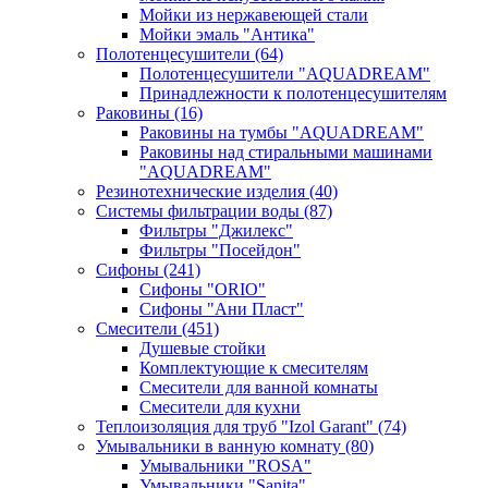
Мойки из нержавеющей стали
Мойки эмаль "Антика"
Полотенцесушители
(64)
Полотенцесушители "AQUADREAM"
Принадлежности к полотенцесушителям
Раковины
(16)
Раковины на тумбы "AQUADREAM"
Раковины над стиральными машинами
"AQUADREAM"
Резинотехнические изделия
(40)
Системы фильтрации воды
(87)
Фильтры "Джилекс"
Фильтры "Посейдон"
Сифоны
(241)
Сифоны "ORIO"
Сифоны "Ани Пласт"
Смесители
(451)
Душевые стойки
Комплектующие к смесителям
Смесители для ванной комнаты
Смесители для кухни
Теплоизоляция для труб "Izol Garant"
(74)
Умывальники в ванную комнату
(80)
Умывальники "ROSA"
Умывальники "Sanita"