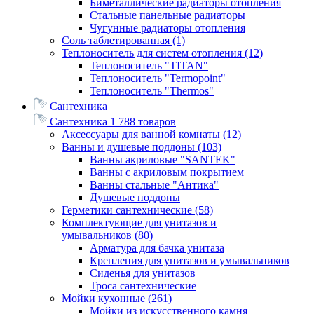
Биметаллические радиаторы отопления
Стальные панельные радиаторы
Чугунные радиаторы отопления
Соль таблетированная
(1)
Теплоноситель для систем отопления
(12)
Теплоноситель "TITAN"
Теплоноситель "Termopoint"
Теплоноситель "Thermos"
Сантехника
Сантехника
1 788 товаров
Аксессуары для ванной комнаты
(12)
Ванны и душевые поддоны
(103)
Ванны акриловые "SANTEK"
Ванны с акриловым покрытием
Ванны стальные "Антика"
Душевые поддоны
Герметики сантехнические
(58)
Комплектующие для унитазов и
умывальников
(80)
Арматура для бачка унитаза
Крепления для унитазов и умывальников
Сиденья для унитазов
Троса сантехнические
Мойки кухонные
(261)
Мойки из искусственного камня