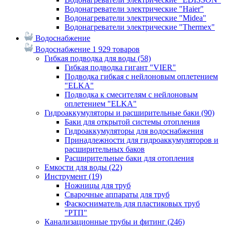
Водонагреватели электрические "Haier"
Водонагреватели электрические "Midea"
Водонагреватели электрические "Thermex"
Водоснабжение
Водоснабжение
1 929 товаров
Гибкая подводка для воды
(58)
Гибкая подводка гигант "VIER"
Подводка гибкая с нейлоновым оплетением
"ELKA"
Подводка к смесителям с нейлоновым
оплетением "ELKA"
Гидроаккумуляторы и расширительные баки
(90)
Баки для открытой системы отопления
Гидроаккумуляторы для водоснабжения
Принадлежности для гидроаккумуляторов и
расширительных баков
Расширительные баки для отопления
Емкости для воды
(22)
Инструмент
(19)
Ножницы для труб
Сварочные аппараты для труб
Фаскосниматель для пластиковых труб
"РТП"
Канализационные трубы и фитинг
(246)