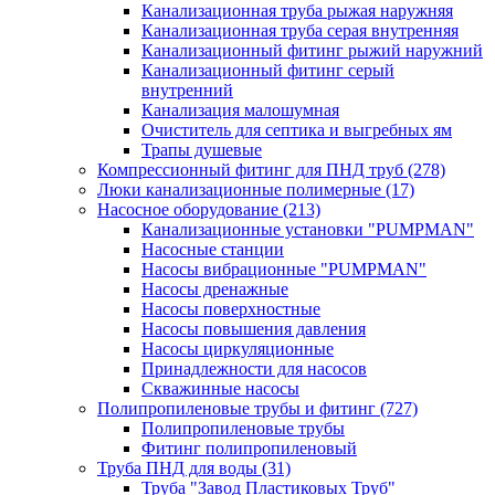
Канализационная труба рыжая наружняя
Канализационная труба серая внутренняя
Канализационный фитинг рыжий наружний
Канализационный фитинг серый
внутренний
Канализация малошумная
Очиститель для септика и выгребных ям
Трапы душевые
Компрессионный фитинг для ПНД труб
(278)
Люки канализационные полимерные
(17)
Насосное оборудование
(213)
Канализационные установки "PUMPMAN"
Насосные станции
Насосы вибрационные "PUMPMAN"
Насосы дренажные
Насосы поверхностные
Насосы повышения давления
Насосы циркуляционные
Принадлежности для насосов
Скважинные насосы
Полипропиленовые трубы и фитинг
(727)
Полипропиленовые трубы
Фитинг полипропиленовый
Труба ПНД для воды
(31)
Труба "Завод Пластиковых Труб"