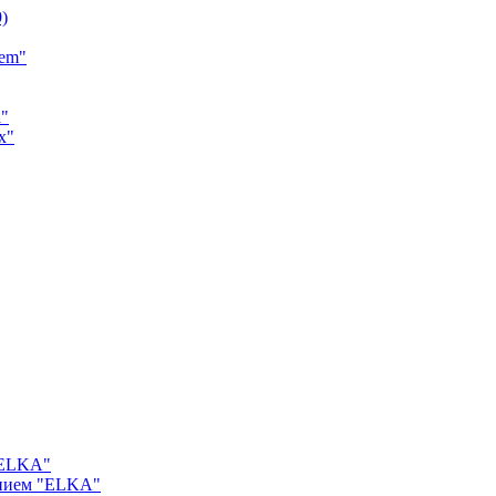
9)
tem"
a"
x"
"ELKA"
ением "ELKA"