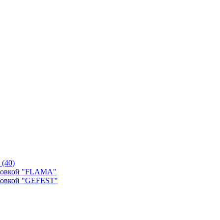
й
(40)
уховкой "FLAMA"
ховкой "GEFEST"