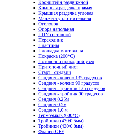
Кронштейн раздвижной
Крышная разделка прямая
Крышная разделка угловая
Манжета уплотнительная
Оголовок
Опора напольная
ППУ составной
Переходник
Пластины
Площадка монтажная
Покраска (200*С)
Потолочно проходной узел
Притопочный лист
Старт - сэндвич
Сэндвич - колено 135 градусов
Сэндвич - колено 90 градусов
Сэндвич - тройник 135 градусов
Сэндвич - тройник 90 градусов
Сэндвич 0,25м
Сэндвич 0,5м
Сэндвич 1,0 м
Термоэмаль (600*С)
Тройники (430/0,5мм)
Тройники (430/0,8мм)
Фланец OFF