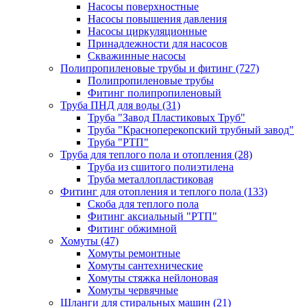
Насосы поверхностные
Насосы повышения давления
Насосы циркуляционные
Принадлежности для насосов
Скважинные насосы
Полипропиленовые трубы и фитинг
(727)
Полипропиленовые трубы
Фитинг полипропиленовый
Труба ПНД для воды
(31)
Труба "Завод Пластиковых Труб"
Труба "Красноперекопский трубный завод"
Труба "РТП"
Труба для теплого пола и отопления
(28)
Труба из сшитого полиэтилена
Труба металлопластиковая
Фитинг для отопления и теплого пола
(133)
Скоба для теплого пола
Фитинг аксиальный "РТП"
Фитинг обжимной
Хомуты
(47)
Хомуты ремонтные
Хомуты сантехнические
Хомуты стяжка нейлоновая
Хомуты червячные
Шланги для стиральных машин
(21)