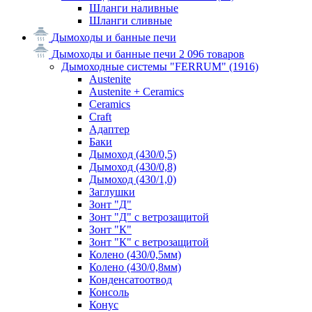
Шланги наливные
Шланги сливные
Дымоходы и банные печи
Дымоходы и банные печи
2 096 товаров
Дымоходные системы "FERRUM"
(1916)
Austenite
Austenite + Ceramics
Ceramics
Craft
Адаптер
Баки
Дымоход (430/0,5)
Дымоход (430/0,8)
Дымоход (430/1,0)
Заглушки
Зонт "Д"
Зонт "Д" с ветрозащитой
Зонт "К"
Зонт "К" с ветрозащитой
Колено (430/0,5мм)
Колено (430/0,8мм)
Конденсатоотвод
Консоль
Конус