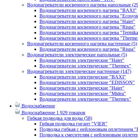
Водонагреватели косвенного нагрева напольные
(2
Водонагреватели косвенного нагрева "BAXI"
Водонагреватели косвенного нагрева "Ecosys
Водонагреватели косвенного нагрева "Haier"
Водонагреватели косвенного нагрева "Rispa"
Водонагреватели косвенного нагрева "Termik
Водонагреватели косвенного нагрева "Therme
Водонагреватели косвенного нагрева настенные
(5)
Водонагреватели косвенного нагрева "Rispa"
Водонагреватели электрические напольные
(5)
Водонагреватели электрические "Haier"
Водонагреватели электрические "Thermex"
Водонагреватели электрические настенные
(147)
Водонагреватели электрические "BAXI"
Водонагреватели электрические "EDISSON"
Водонагреватели электрические "Haier"
Водонагреватели электрические "Midea"
Водонагреватели электрические "Thermex"
Водоснабжение
Водоснабжение
1 929 товаров
Гибкая подводка для воды
(58)
Гибкая подводка гигант "VIER"
Подводка гибкая с нейлоновым оплетением 
Подводка к смесителям с нейлоновым оплет