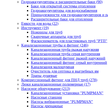
Гидроаккумуляторы и расширительные баки
(90)
Баки для открытой системы отопления
Гидроаккумуляторы для водоснабжения
Принадлежности для гидроаккумуляторов и р
Расширительные баки для отопления
Емкости для воды
(22)
Инструмент
(19)
Ножницы для труб
Сварочные аппараты для труб
Фаскосниматель для пластиковых труб "РТП"
Канализационные трубы и фитинг
(246)
Канализационная труба рыжая наружняя
Канализационная труба серая внутренняя
Канализационный фитинг рыжий наружний
Канализационный фитинг серый внутренний
Канализация малошумная
Очиститель для септика и выгребных ям
Трапы душевые
Компрессионный фитинг для ПНД труб
(278)
Люки канализационные полимерные
(17)
Насосное оборудование
(213)
Канализационные установки "PUMPMAN"
Насосные станции
Насосы вибрационные "PUMPMAN"
Насосы дренажные