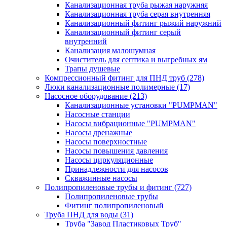
Канализационная труба рыжая наружняя
Канализационная труба серая внутренняя
Канализационный фитинг рыжий наружний
Канализационный фитинг серый
внутренний
Канализация малошумная
Очиститель для септика и выгребных ям
Трапы душевые
Компрессионный фитинг для ПНД труб
(278)
Люки канализационные полимерные
(17)
Насосное оборудование
(213)
Канализационные установки "PUMPMAN"
Насосные станции
Насосы вибрационные "PUMPMAN"
Насосы дренажные
Насосы поверхностные
Насосы повышения давления
Насосы циркуляционные
Принадлежности для насосов
Скважинные насосы
Полипропиленовые трубы и фитинг
(727)
Полипропиленовые трубы
Фитинг полипропиленовый
Труба ПНД для воды
(31)
Труба "Завод Пластиковых Труб"