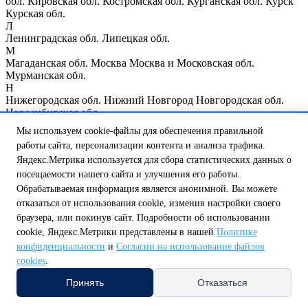
обл.
Кировская обл.
Костромская обл.
Курганская обл.
Курск
Курская обл.
Л
Ленинградская обл.
Липецкая обл.
М
Магаданская обл.
Москва
Москва и Московская обл.
Мурманская обл.
Н
Нижегородская обл.
Нижний Новгород
Новгородская обл.
Новосибирская обл.
О
Мы используем cookie-файлы для обеспечения правильной
Омская обл.
Оренбургская обл.
Орловская обл.
работы сайта, персонализации контента и анализа трафика.
П
Яндекс.Метрика используется для сбора статистических данных о
Пензенская обл.
Псковская обл.
Р
посещаемости нашего сайта и улучшения его работы.
Республика Мордовия
Республика Мэрий Эл
Республика
Обрабатываемая информация является анонимной. Вы можете
Татарстан
Республика Чувашия
Ростовская обл.
Рязанская обл.
отказаться от использования cookie, изменив настройки своего
С
браузера, или покинув сайт. Подробности об использовании
Самарская обл.
Санкт-Петербург
Саратовская обл.
cookie, Яндекс.Метрики представлены в нашей
Политике
Сахалинская обл.
Свердловская обл.
Смоленская обл.
конфиденциальности
и
Согласии на использование файлов
Т
Тамбовская обл.
Тверская обл.
Томская обл.
Тульская обл.
cookies
.
Тюменская обл.
Принять
Отказаться
У
Ульяновская обл.