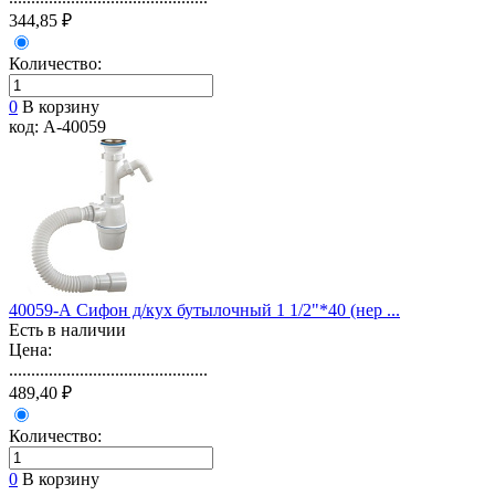
344,85 ₽
Количество:
0
В корзину
код: А-40059
40059-А Сифон д/кух бутылочный 1 1/2"*40 (нер ...
Есть в наличии
Цена:
.............................................
489,40 ₽
Количество:
0
В корзину