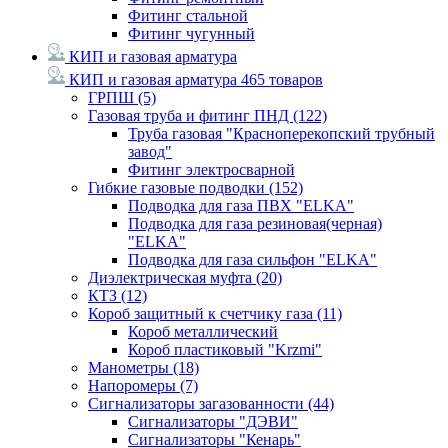
Фитинг стальной
Фитинг чугунный
КИП и газовая арматура
КИП и газовая арматура
465 товаров
ГРПШ
(5)
Газовая труба и фитинг ПНД
(122)
Труба газовая "Красноперекопский трубный
завод"
Фитинг электросварной
Гибкие газовые подводки
(152)
Подводка для газа ПВХ "ELKA"
Подводка для газа резиновая(черная)
"ELKA"
Подводка для газа сильфон "ELKA"
Диэлектрическая муфта
(20)
КТЗ
(12)
Короб защитный к счетчику газа
(11)
Короб металлический
Короб пластиковый "Krzmi"
Манометры
(18)
Напоромеры
(7)
Сигнализаторы загазованности
(44)
Сигнализаторы "ДЭВИ"
Сигнализаторы "Кенарь"