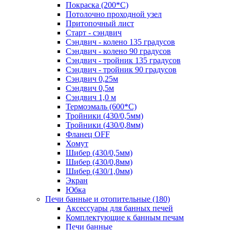
Покраска (200*С)
Потолочно проходной узел
Притопочный лист
Старт - сэндвич
Сэндвич - колено 135 градусов
Сэндвич - колено 90 градусов
Сэндвич - тройник 135 градусов
Сэндвич - тройник 90 градусов
Сэндвич 0,25м
Сэндвич 0,5м
Сэндвич 1,0 м
Термоэмаль (600*С)
Тройники (430/0,5мм)
Тройники (430/0,8мм)
Фланец OFF
Хомут
Шибер (430/0,5мм)
Шибер (430/0,8мм)
Шибер (430/1,0мм)
Экран
Юбка
Печи банные и отопительные
(180)
Аксессуары для банных печей
Комплектующие к банным печам
Печи банные