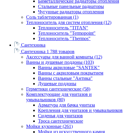
Биметаллические радиаторы отопления
Стальные панельные радиаторы
Чугунные радиаторы отопления
Соль таблетированная
(1)
Теплоноситель для систем отопления
(12)
Теплоноситель "TITAN"
Теплоноситель "Termopoint"
Теплоноситель "Thermos"
Сантехника
Сантехника
1 788 товаров
Аксессуары для ванной комнаты
(12)
Ванны и душевые поддоны
(103)
Ванны акриловые "SANTEK"
Ванны с акриловым покрытием
Ванны стальные "Антика"
Душевые поддоны
Герметики сантехнические
(58)
Комплектующие для унитазов и
умывальников
(80)
Арматура для бачка унитаза
Крепления для унитазов и умывальников
Сиденья для унитазов
Троса сантехнические
Мойки кухонные
(261)
Мойки из искусственного камня