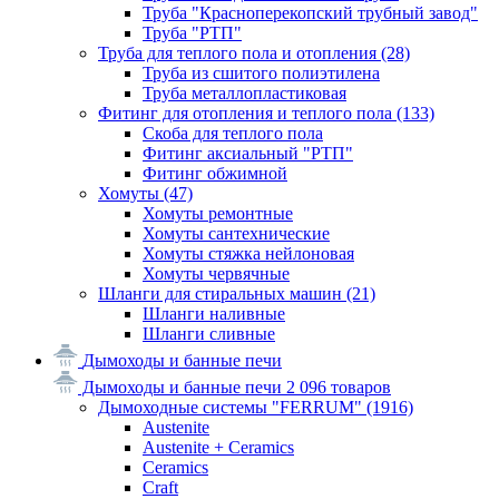
Труба "Красноперекопский трубный завод"
Труба "РТП"
Труба для теплого пола и отопления
(28)
Труба из сшитого полиэтилена
Труба металлопластиковая
Фитинг для отопления и теплого пола
(133)
Скоба для теплого пола
Фитинг аксиальный "РТП"
Фитинг обжимной
Хомуты
(47)
Хомуты ремонтные
Хомуты сантехнические
Хомуты стяжка нейлоновая
Хомуты червячные
Шланги для стиральных машин
(21)
Шланги наливные
Шланги сливные
Дымоходы и банные печи
Дымоходы и банные печи
2 096 товаров
Дымоходные системы "FERRUM"
(1916)
Austenite
Austenite + Ceramics
Ceramics
Craft