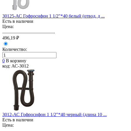
30125-АС Гофросифон 1 1/2"*40 белый (отвод, д ...
Есть в наличии
Цена:
.............................................
496,19 ₽
Количество:
0
В корзину
код: АС-3012
3012-АС Гофросифон 1 1/2"*40 черный (длина 10 ...
Есть в наличии
Цена:
.............................................