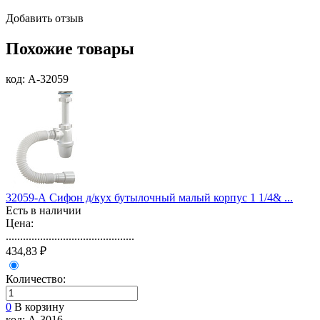
Добавить отзыв
Похожие товары
код: А-32059
32059-А Сифон д/кух бутылочный малый корпус 1 1/4& ...
Есть в наличии
Цена:
.............................................
434,83 ₽
Количество:
0
В корзину
код: А-3016