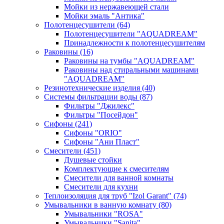
Мойки из нержавеющей стали
Мойки эмаль "Антика"
Полотенцесушители
(64)
Полотенцесушители "AQUADREAM"
Принадлежности к полотенцесушителям
Раковины
(16)
Раковины на тумбы "AQUADREAM"
Раковины над стиральными машинами
"AQUADREAM"
Резинотехнические изделия
(40)
Системы фильтрации воды
(87)
Фильтры "Джилекс"
Фильтры "Посейдон"
Сифоны
(241)
Сифоны "ORIO"
Сифоны "Ани Пласт"
Смесители
(451)
Душевые стойки
Комплектующие к смесителям
Смесители для ванной комнаты
Смесители для кухни
Теплоизоляция для труб "Izol Garant"
(74)
Умывальники в ванную комнату
(80)
Умывальники "ROSA"
Умывальники "Sanita"