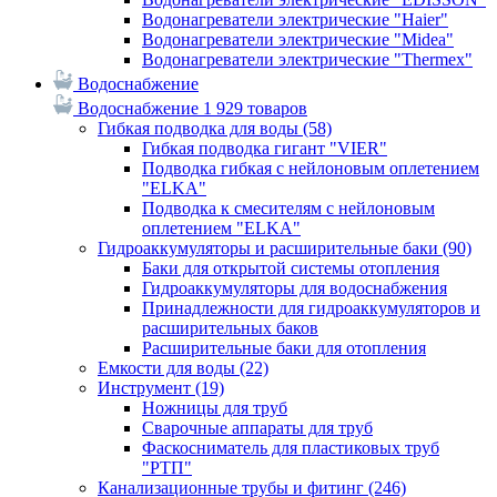
Водонагреватели электрические "Haier"
Водонагреватели электрические "Midea"
Водонагреватели электрические "Thermex"
Водоснабжение
Водоснабжение
1 929 товаров
Гибкая подводка для воды
(58)
Гибкая подводка гигант "VIER"
Подводка гибкая с нейлоновым оплетением
"ELKA"
Подводка к смесителям с нейлоновым
оплетением "ELKA"
Гидроаккумуляторы и расширительные баки
(90)
Баки для открытой системы отопления
Гидроаккумуляторы для водоснабжения
Принадлежности для гидроаккумуляторов и
расширительных баков
Расширительные баки для отопления
Емкости для воды
(22)
Инструмент
(19)
Ножницы для труб
Сварочные аппараты для труб
Фаскосниматель для пластиковых труб
"РТП"
Канализационные трубы и фитинг
(246)