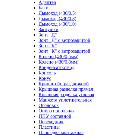
Адаптер
Баки
Дымоход (430/0,5)
Дымоход (430/0,8)
Дымоход (430/1,0)
Заглушки
Зонт "Д"
Зонт "Д" с ветрозащитой
Зонт "К"
Зонт "К" с ветрозащитой
Колено (430/0,5мм)
Колено (430/0,8мм)
Конденсатоотвод
Консоль
Конус
Кронштейн раздвижной
Крышная разделка прямая
Крышная разделка угловая
Манжета уплотнительная
Оголовок
Опора напольная
ППУ составной
Переходник
Пластины
Площадка монтажная