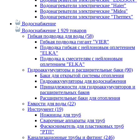
Водонагреватели электрические "Haier"
Водонагреватели электрические "Midea"
Водонагреватели электрические "Thermex"
Водоснабжение
Водоснабжение
1 929 товаров
Гибкая подводка для воды
(58)
Гибкая подводка гигант "VIER"
Подводка гибкая с нейлоновым оплетением
"ELKA"
Подводка к смесителям с нейлоновым
оплетением "ELKA"
Гидроаккумуляторы и расширительные баки
(90)
Баки для открытой системы отопления
Гидроаккумуляторы для водоснабжения
Принадлежности для гидроаккумуляторов и
расширительных баков
Расширительные баки для отопления
Емкости для воды
(22)
Инструмент
(19)
Ножницы для труб
Сварочные аппараты для труб
Фаскосниматель для пластиковых труб
"РТП"
Канализационные трубы и фитинг
(246)