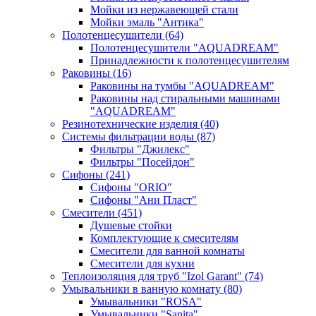
Мойки из нержавеющей стали
Мойки эмаль "Антика"
Полотенцесушители
(64)
Полотенцесушители "AQUADREAM"
Принадлежности к полотенцесушителям
Раковины
(16)
Раковины на тумбы "AQUADREAM"
Раковины над стиральными машинами
"AQUADREAM"
Резинотехнические изделия
(40)
Системы фильтрации воды
(87)
Фильтры "Джилекс"
Фильтры "Посейдон"
Сифоны
(241)
Сифоны "ORIO"
Сифоны "Ани Пласт"
Смесители
(451)
Душевые стойки
Комплектующие к смесителям
Смесители для ванной комнаты
Смесители для кухни
Теплоизоляция для труб "Izol Garant"
(74)
Умывальники в ванную комнату
(80)
Умывальники "ROSA"
Умывальники "Sanita"