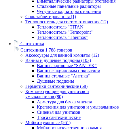
Биметаллические радиаторы отопления
Стальные панельные радиаторы
Чугунные радиаторы отопления
Соль таблетированная
(1)
Теплоноситель для систем отопления
(12)
Теплоноситель "TITAN"
Теплоноситель "Termopoint"
Теплоноситель "Thermos"
Сантехника
Сантехника
1 788 товаров
Аксессуары для ванной комнаты
(12)
Ванны и душевые поддоны
(103)
Ванны акриловые "SANTEK"
Ванны с акриловым покрытием
Ванны стальные "Антика"
Душевые поддоны
Герметики сантехнические
(58)
Комплектующие для унитазов и
умывальников
(80)
Арматура для бачка унитаза
Крепления для унитазов и умывальников
Сиденья для унитазов
Троса сантехнические
Мойки кухонные
(261)
Мойки из искусственного камня