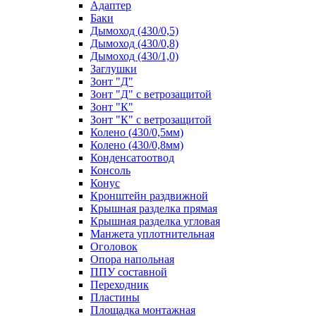
Адаптер
Баки
Дымоход (430/0,5)
Дымоход (430/0,8)
Дымоход (430/1,0)
Заглушки
Зонт "Д"
Зонт "Д" с ветрозащитой
Зонт "К"
Зонт "К" с ветрозащитой
Колено (430/0,5мм)
Колено (430/0,8мм)
Конденсатоотвод
Консоль
Конус
Кронштейн раздвижной
Крышная разделка прямая
Крышная разделка угловая
Манжета уплотнительная
Оголовок
Опора напольная
ППУ составной
Переходник
Пластины
Площадка монтажная