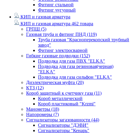
Фитинг стальной
Фитинг чугунный
КИП и газовая арматура
КИП и газовая арматура
462 товара
ГРПШ
(5)
Газовая труба и фитинг ПНД
(119)
Труба газовая "Красноперекопский трубный
завод"
Фитинг электросварной
Гибкие газовые подводки
(152)
Подводка для газа ПВХ "ELKA"
Подводка для газа резиновая(черная)
"ELKA"
Подводка для газа сильфон "ELKA"
Диэлектрическая муфта
(20)
КТЗ
(12)
Короб защитный к счетчику газа
(11)
Короб металлический
Короб пластиковый "Krzmi"
Манометры
(18)
Напоромеры
(7)
Сигнализаторы загазованности
(44)
Сигнализаторы "ДЭВИ"
Сигнализаторы "Кенарь"