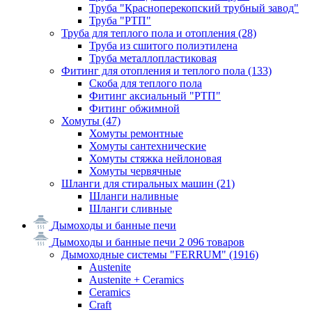
Труба "Красноперекопский трубный завод"
Труба "РТП"
Труба для теплого пола и отопления
(28)
Труба из сшитого полиэтилена
Труба металлопластиковая
Фитинг для отопления и теплого пола
(133)
Скоба для теплого пола
Фитинг аксиальный "РТП"
Фитинг обжимной
Хомуты
(47)
Хомуты ремонтные
Хомуты сантехнические
Хомуты стяжка нейлоновая
Хомуты червячные
Шланги для стиральных машин
(21)
Шланги наливные
Шланги сливные
Дымоходы и банные печи
Дымоходы и банные печи
2 096 товаров
Дымоходные системы "FERRUM"
(1916)
Austenite
Austenite + Ceramics
Ceramics
Craft