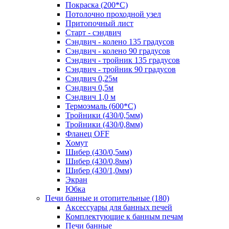
Покраска (200*С)
Потолочно проходной узел
Притопочный лист
Старт - сэндвич
Сэндвич - колено 135 градусов
Сэндвич - колено 90 градусов
Сэндвич - тройник 135 градусов
Сэндвич - тройник 90 градусов
Сэндвич 0,25м
Сэндвич 0,5м
Сэндвич 1,0 м
Термоэмаль (600*С)
Тройники (430/0,5мм)
Тройники (430/0,8мм)
Фланец OFF
Хомут
Шибер (430/0,5мм)
Шибер (430/0,8мм)
Шибер (430/1,0мм)
Экран
Юбка
Печи банные и отопительные
(180)
Аксессуары для банных печей
Комплектующие к банным печам
Печи банные