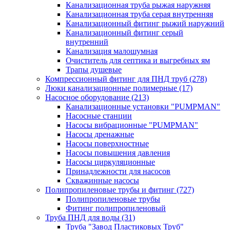
Канализационная труба рыжая наружняя
Канализационная труба серая внутренняя
Канализационный фитинг рыжий наружний
Канализационный фитинг серый
внутренний
Канализация малошумная
Очиститель для септика и выгребных ям
Трапы душевые
Компрессионный фитинг для ПНД труб
(278)
Люки канализационные полимерные
(17)
Насосное оборудование
(213)
Канализационные установки "PUMPMAN"
Насосные станции
Насосы вибрационные "PUMPMAN"
Насосы дренажные
Насосы поверхностные
Насосы повышения давления
Насосы циркуляционные
Принадлежности для насосов
Скважинные насосы
Полипропиленовые трубы и фитинг
(727)
Полипропиленовые трубы
Фитинг полипропиленовый
Труба ПНД для воды
(31)
Труба "Завод Пластиковых Труб"