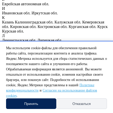
Еврейская автономная обл.
И
Ивановская обл.
Иркутская обл.
К
Казань
Калининградская обл.
Калужская обл.
Кемеровская
обл.
Кировская обл.
Костромская обл.
Курганская обл.
Курск
Курская обл.
Л
Ленинградская обл.
Липецкая обл.
М
Мы используем cookie-файлы для обеспечения правильной
Магаданская обл.
Москва
Москва и Московская обл.
работы сайта, персонализации контента и анализа трафика.
Мурманская обл.
Н
Яндекс.Метрика используется для сбора статистических данных о
Нижегородская обл.
Нижний Новгород
Новгородская обл.
посещаемости нашего сайта и улучшения его работы.
Новосибирская обл.
Обрабатываемая информация является анонимной. Вы можете
О
отказаться от использования cookie, изменив настройки своего
Омская обл.
Оренбургская обл.
Орловская обл.
браузера, или покинув сайт. Подробности об использовании
П
cookie, Яндекс.Метрики представлены в нашей
Политике
Пензенская обл.
Псковская обл.
Р
конфиденциальности
и
Согласии на использование файлов
Республика Мордовия
Республика Мэрий Эл
Республика
cookies
.
Татарстан
Республика Чувашия
Ростовская обл.
Рязанская обл.
С
Принять
Отказаться
Самарская обл.
Санкт-Петербург
Саратовская обл.
Сахалинская обл.
Свердловская обл.
Смоленская обл.