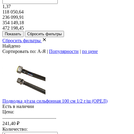
1,37
118 050,64
236 099,91
354 149,18
472 198,45
Сбросить фильтры
Найдено
Сортировать по:
А-Я
|
Популярности
|
по цене
Подводка д/газа сильфонная 100 см 1/2 г/ш (ОРЕЛ)
Есть в наличии
Цена:
.............................................
241,40 ₽
Количество: