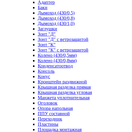
Адаптер
Баки
Дымоход (430/0,5)
Дымоход (430/0,8)
Дымоход (430/1,0)
Заглушки
Зонт "Д"
Зонт "Д" с ветрозащитой
Зонт "К"
Зонт "К" с ветрозащитой
Колено (430/0,5мм)
Колено (430/0,8мм)
Конденсатоотвод
Консоль
Конус
Кронштейн раздвижной
Крышная разделка прямая
Крышная разделка угловая
Манжета уплотнительная
Оголовок
Опора напольная
ППУ составной
Переходник
Пластины
Площадка монтажная