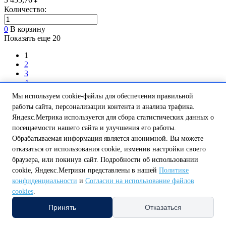
Количество:
0
В корзину
Показать еще 20
1
2
3
4
.
Мы используем cookie-файлы для обеспечения правильной
работы сайта, персонализации контента и анализа трафика.
Компания
Яндекс.Метрика используется для сбора статистических данных о
Главная
посещаемости нашего сайта и улучшения его работы.
О нас
Обрабатываемая информация является анонимной. Вы можете
Вакансии
отказаться от использования cookie, изменив настройки своего
Контакты
браузера, или покинув сайт. Подробности об использовании
Сервис
cookie, Яндекс.Метрики представлены в нашей
Политике
Полезно покупателям
конфиденциальности
и
Согласии на использование файлов
cookies
.
Каталог
Распродажа
Принять
Отказаться
Условия оплаты
Условия доставки