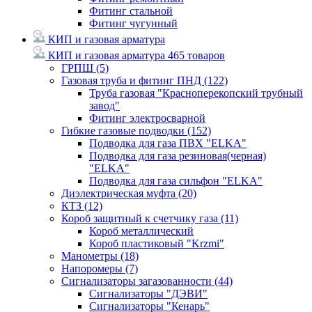
Фитинг стальной
Фитинг чугунный
КИП и газовая арматура
КИП и газовая арматура
465 товаров
ГРПШ
(5)
Газовая труба и фитинг ПНД
(122)
Труба газовая "Красноперекопский трубный
завод"
Фитинг электросварной
Гибкие газовые подводки
(152)
Подводка для газа ПВХ "ELKA"
Подводка для газа резиновая(черная)
"ELKA"
Подводка для газа сильфон "ELKA"
Диэлектрическая муфта
(20)
КТЗ
(12)
Короб защитный к счетчику газа
(11)
Короб металлический
Короб пластиковый "Krzmi"
Манометры
(18)
Напоромеры
(7)
Сигнализаторы загазованности
(44)
Сигнализаторы "ДЭВИ"
Сигнализаторы "Кенарь"