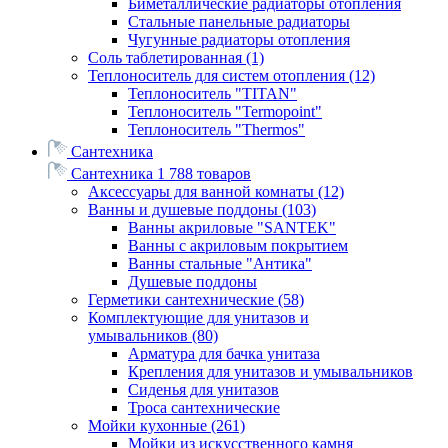
Биметаллические радиаторы отопления
Стальные панельные радиаторы
Чугунные радиаторы отопления
Соль таблетированная
(1)
Теплоноситель для систем отопления
(12)
Теплоноситель "TITAN"
Теплоноситель "Termopoint"
Теплоноситель "Thermos"
Сантехника
Сантехника
1 788 товаров
Аксессуары для ванной комнаты
(12)
Ванны и душевые поддоны
(103)
Ванны акриловые "SANTEK"
Ванны с акриловым покрытием
Ванны стальные "Антика"
Душевые поддоны
Герметики сантехнические
(58)
Комплектующие для унитазов и
умывальников
(80)
Арматура для бачка унитаза
Крепления для унитазов и умывальников
Сиденья для унитазов
Троса сантехнические
Мойки кухонные
(261)
Мойки из искусственного камня