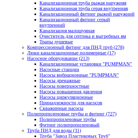
Канализационная труба рыжая наружняя
Канализационная труба серая внутренняя
Канализационный фитинг рыжий наружний
Канализационный фитинг серый
внутренний
Канализация малошумная
Очиститель для септика и выгребных ям
Трапы душевые
Компрессионный фитинг для ПНД труб
(278)
Люки канализационные полимерные
(17)
Насосное оборудование
(213)
Канализационные установки "PUMPMAN"
Насосные станции
Насосы вибрационные "PUMPMAN"
Насосы дренажные
Насосы поверхностные
Насосы повышения давления
Насосы циркуляционные
Принадлежности для насосов
Скважинные насосы
Полипропиленовые трубы и фитинг
(727)
Полипропиленовые трубы
Фитинг полипропиленовый
Труба ПНД для воды
(31)
Труба "Завод Пластиковых Труб"