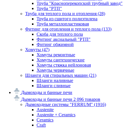
Труба "Красноперекопский трубный завод"
Труба "РТП"
Труба для теплого пола и отопления
(28)
Труба из сшитого полиэтилена
Труба металлопластиковая
Фитинг для отопления и теплого пола
(133)
Скоба для теплого пола
Фитинг аксиальный "РТП"
Фитинг обжимной
Хомуты
(47)
Хомуты ремонтные
Хомуты сантехнические
Хомуты стяжка нейлоновая
Хомуты червячные
Шланги для стиральных машин
(21)
Шланги наливные
Шланги сливные
Дымоходы и банные печи
Дымоходы и банные печи
2 096 товаров
Дымоходные системы "FERRUM"
(1916)
Austenite
Austenite + Ceramics
Ceramics
Craft