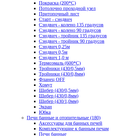
Покраска (200*С)
Потолочно проходной узел
Притопочный лист
Старт - сэндвич
Сэндвич - колено 135 градусов
Сэндвич - колено 90 градусов
Сэндвич - тройник 135 градусов
Сэндвич - тройник 90 градусов
Сэндвич 0,25м
Сэндвич 0,5м
Сэндвич 1,0 м
Термоэмаль (600*С)
Тройники (430/0,5мм)
Тройники (430/0,8мм)
Фланец OFF
Хомут
Шибер (430/0,5мм)
Шибер (430/0,8мм)
Шибер (430/1,0мм)
Экран
Юбка
Печи банные и отопительные
(180)
Аксессуары для банных печей
Комплектующие к банным печам
Печи банные