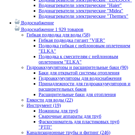
Водонагреватели электрические "Haier"
Водонагреватели электрические "Midea"
Водонагреватели электрические "Thermex"
Водоснабжение
Водоснабжение
1 929 товаров
Гибкая подводка для воды
(58)
Гибкая подводка гигант "VIER"
Подводка гибкая с нейлоновым оплетением
"ELKA"
Подводка к смесителям с нейлоновым
оплетением "ELKA"
Гидроаккумуляторы и расширительные баки
(90)
Баки для открытой системы отопления
Гидроаккумуляторы для водоснабжения
Принадлежности для гидроаккумуляторов и
расширительных баков
Расширительные баки для отопления
Емкости для воды
(22)
Инструмент
(19)
Ножницы для труб
Сварочные аппараты для труб
Фаскосниматель для пластиковых труб
"РТП"
Канализационные трубы и фитинг
(246)