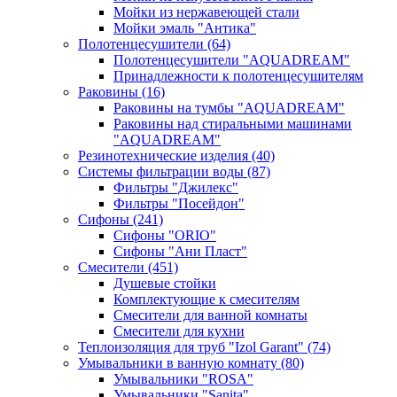
Мойки из нержавеющей стали
Мойки эмаль "Антика"
Полотенцесушители
(64)
Полотенцесушители "AQUADREAM"
Принадлежности к полотенцесушителям
Раковины
(16)
Раковины на тумбы "AQUADREAM"
Раковины над стиральными машинами
"AQUADREAM"
Резинотехнические изделия
(40)
Системы фильтрации воды
(87)
Фильтры "Джилекс"
Фильтры "Посейдон"
Сифоны
(241)
Сифоны "ORIO"
Сифоны "Ани Пласт"
Смесители
(451)
Душевые стойки
Комплектующие к смесителям
Смесители для ванной комнаты
Смесители для кухни
Теплоизоляция для труб "Izol Garant"
(74)
Умывальники в ванную комнату
(80)
Умывальники "ROSA"
Умывальники "Sanita"