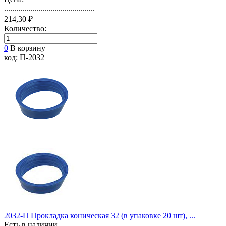
.............................................
214,30 ₽
Количество:
0
В корзину
код: П-2032
2032-П Прокладка коническая 32 (в упаковке 20 шт), ...
Есть в наличии