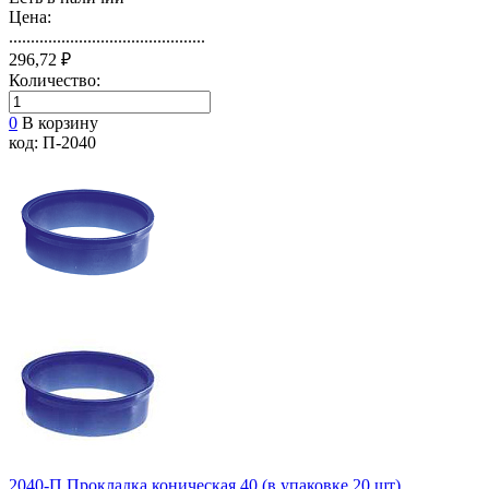
Цена:
.............................................
296,72 ₽
Количество:
0
В корзину
код: П-2040
2040-П Прокладка коническая 40 (в упаковке 20 шт), ...