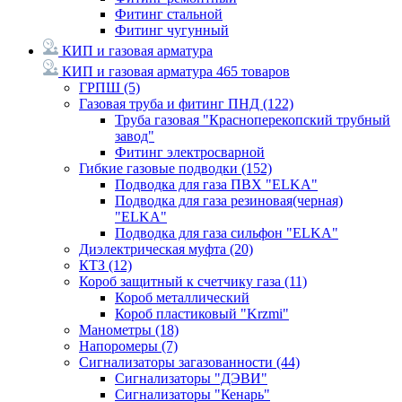
Фитинг стальной
Фитинг чугунный
КИП и газовая арматура
КИП и газовая арматура
465 товаров
ГРПШ
(5)
Газовая труба и фитинг ПНД
(122)
Труба газовая "Красноперекопский трубный
завод"
Фитинг электросварной
Гибкие газовые подводки
(152)
Подводка для газа ПВХ "ELKA"
Подводка для газа резиновая(черная)
"ELKA"
Подводка для газа сильфон "ELKA"
Диэлектрическая муфта
(20)
КТЗ
(12)
Короб защитный к счетчику газа
(11)
Короб металлический
Короб пластиковый "Krzmi"
Манометры
(18)
Напоромеры
(7)
Сигнализаторы загазованности
(44)
Сигнализаторы "ДЭВИ"
Сигнализаторы "Кенарь"