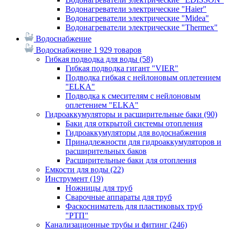
Водонагреватели электрические "Haier"
Водонагреватели электрические "Midea"
Водонагреватели электрические "Thermex"
Водоснабжение
Водоснабжение
1 929 товаров
Гибкая подводка для воды
(58)
Гибкая подводка гигант "VIER"
Подводка гибкая с нейлоновым оплетением
"ELKA"
Подводка к смесителям с нейлоновым
оплетением "ELKA"
Гидроаккумуляторы и расширительные баки
(90)
Баки для открытой системы отопления
Гидроаккумуляторы для водоснабжения
Принадлежности для гидроаккумуляторов и
расширительных баков
Расширительные баки для отопления
Емкости для воды
(22)
Инструмент
(19)
Ножницы для труб
Сварочные аппараты для труб
Фаскосниматель для пластиковых труб
"РТП"
Канализационные трубы и фитинг
(246)