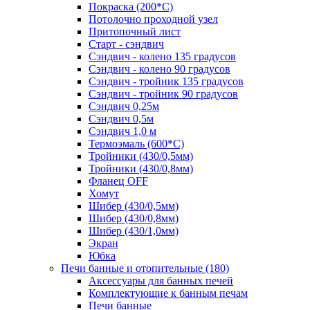
Покраска (200*С)
Потолочно проходной узел
Притопочный лист
Старт - сэндвич
Сэндвич - колено 135 градусов
Сэндвич - колено 90 градусов
Сэндвич - тройник 135 градусов
Сэндвич - тройник 90 градусов
Сэндвич 0,25м
Сэндвич 0,5м
Сэндвич 1,0 м
Термоэмаль (600*С)
Тройники (430/0,5мм)
Тройники (430/0,8мм)
Фланец OFF
Хомут
Шибер (430/0,5мм)
Шибер (430/0,8мм)
Шибер (430/1,0мм)
Экран
Юбка
Печи банные и отопительные
(180)
Аксессуары для банных печей
Комплектующие к банным печам
Печи банные