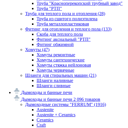
Труба "Красноперекопский трубный завод"
Труба "РТП"
Труба для теплого пола и отопления
(28)
Труба из сшитого полиэтилена
Труба металлопластиковая
Фитинг для отопления и теплого пола
(133)
Скоба для теплого пола
Фитинг аксиальный "РТП"
Фитинг обжимной
Хомуты
(47)
Хомуты ремонтные
Хомуты сантехнические
Хомуты стяжка нейлоновая
Хомуты червячные
Шланги для стиральных машин
(21)
Шланги наливные
Шланги сливные
Дымоходы и банные печи
Дымоходы и банные печи
2 096 товаров
Дымоходные системы "FERRUM"
(1916)
Austenite
Austenite + Ceramics
Ceramics
Craft