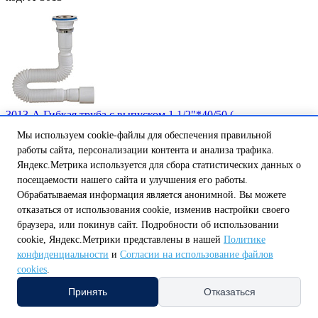
3013-А Гибкая труба с выпуском 1 1/2"*40/50 ( ...
Есть в наличии
Мы используем cookie-файлы для обеспечения правильной
Цена:
работы сайта, персонализации контента и анализа трафика.
.............................................
Яндекс.Метрика используется для сбора статистических данных о
344,60 ₽
посещаемости нашего сайта и улучшения его работы.
Количество:
Обрабатываемая информация является анонимной. Вы можете
0
В корзину
отказаться от использования cookie, изменив настройки своего
код: А-30131
браузера, или покинув сайт. Подробности об использовании
cookie, Яндекс.Метрики представлены в нашей
Политике
конфиденциальности
и
Согласии на использование файлов
cookies
.
Принять
Отказаться