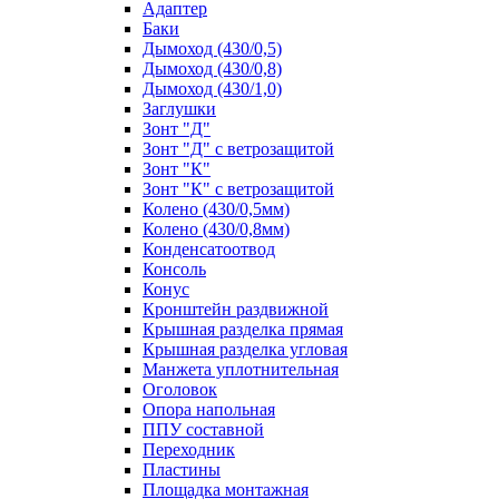
Адаптер
Баки
Дымоход (430/0,5)
Дымоход (430/0,8)
Дымоход (430/1,0)
Заглушки
Зонт "Д"
Зонт "Д" с ветрозащитой
Зонт "К"
Зонт "К" с ветрозащитой
Колено (430/0,5мм)
Колено (430/0,8мм)
Конденсатоотвод
Консоль
Конус
Кронштейн раздвижной
Крышная разделка прямая
Крышная разделка угловая
Манжета уплотнительная
Оголовок
Опора напольная
ППУ составной
Переходник
Пластины
Площадка монтажная