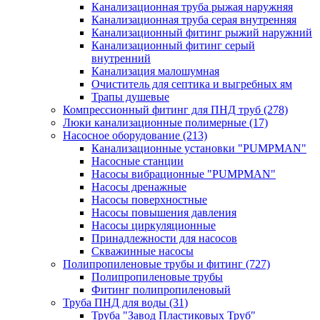
Канализационная труба рыжая наружняя
Канализационная труба серая внутренняя
Канализационный фитинг рыжий наружний
Канализационный фитинг серый
внутренний
Канализация малошумная
Очиститель для септика и выгребных ям
Трапы душевые
Компрессионный фитинг для ПНД труб
(278)
Люки канализационные полимерные
(17)
Насосное оборудование
(213)
Канализационные установки "PUMPMAN"
Насосные станции
Насосы вибрационные "PUMPMAN"
Насосы дренажные
Насосы поверхностные
Насосы повышения давления
Насосы циркуляционные
Принадлежности для насосов
Скважинные насосы
Полипропиленовые трубы и фитинг
(727)
Полипропиленовые трубы
Фитинг полипропиленовый
Труба ПНД для воды
(31)
Труба "Завод Пластиковых Труб"