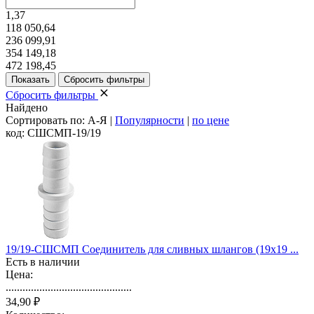
1,37
118 050,64
236 099,91
354 149,18
472 198,45
Сбросить фильтры
Найдено
Сортировать по:
А-Я
|
Популярности
|
по цене
код: СШСМП-19/19
19/19-СШСМП Соединитель для сливных шлангов (19х19 ...
Есть в наличии
Цена:
.............................................
34,90 ₽