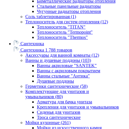
Биметаллические радиаторы отопления
Стальные панельные радиаторы
Чугунные радиаторы отопления
Соль таблетированная
(1)
Теплоноситель для систем отопления
(12)
Теплоноситель "TITAN"
Теплоноситель "Termopoint"
Теплоноситель "Thermos"
Сантехника
Сантехника
1 788 товаров
Аксессуары для ванной комнаты
(12)
Ванны и душевые поддоны
(103)
Ванны акриловые "SANTEK"
Ванны с акриловым покрытием
Ванны стальные "Антика"
Душевые поддоны
Герметики сантехнические
(58)
Комплектующие для унитазов и
умывальников
(80)
Арматура для бачка унитаза
Крепления для унитазов и умывальников
Сиденья для унитазов
Троса сантехнические
Мойки кухонные
(261)
Мойки из искусственного камня