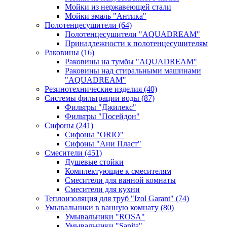
Мойки из нержавеющей стали
Мойки эмаль "Антика"
Полотенцесушители
(64)
Полотенцесушители "AQUADREAM"
Принадлежности к полотенцесушителям
Раковины
(16)
Раковины на тумбы "AQUADREAM"
Раковины над стиральными машинами
"AQUADREAM"
Резинотехнические изделия
(40)
Системы фильтрации воды
(87)
Фильтры "Джилекс"
Фильтры "Посейдон"
Сифоны
(241)
Сифоны "ORIO"
Сифоны "Ани Пласт"
Смесители
(451)
Душевые стойки
Комплектующие к смесителям
Смесители для ванной комнаты
Смесители для кухни
Теплоизоляция для труб "Izol Garant"
(74)
Умывальники в ванную комнату
(80)
Умывальники "ROSA"
Умывальники "Sanita"